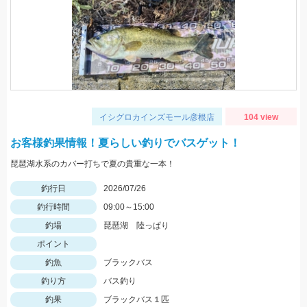
イシグロカインズモール彦根店
104 view
お客様釣果情報！夏らしい釣りでバスゲット！
琵琶湖水系のカバー打ちで夏の貴重な一本！
釣行日
2026/07/26
釣行時間
09:00～15:00
釣場
琵琶湖 陸っぱり
ポイント
釣魚
ブラックバス
釣り方
バス釣り
釣果
ブラックバス１匹