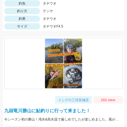
釣魚
タチウオ
釣り方
テンヤ
釣果
タチウオ
サイズ
タチウオF4.5
イシグロ三河安城店
202 view
九頭竜川勝山に鮎釣りに行って来ました！
今シーズン初の勝山！渇水&高水温で厳しめでしたが楽しめました。風が強く吹く日は短竿がオススメです。三河安城店岩﨑釣行