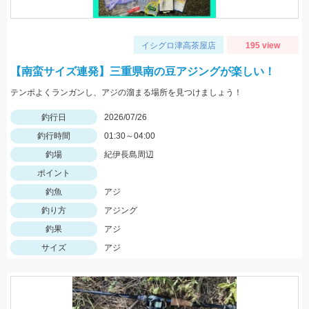
イシグロ津高茶屋店
195 view
【南蛮サイズ連発】三重県南の豆アジングが楽しい！
テンポよくランガンし、アジの溜まる場所を見つけましょう！
釣行日
2026/07/26
釣行時間
01:30～04:00
釣場
紀伊長島周辺
ポイント
釣魚
アジ
釣り方
アジング
釣果
アジ
サイズ
アジ