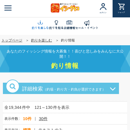
メ
イ
ショップ
ログイン
ン
コ
ン
釣りを楽しむ
釣りを知る
店舗情報
セール・イベント
テ
トップページ
釣りを楽しむ
釣り情報
ン
ツ
あなたのフィッシング情報を大募集！！喜びと悲しみをみんなに大公
に
開！！
移
釣り情報
動
詳細検索
（釣場・釣り方・釣魚が選択できます）
全
19,344
件中
121～130
件を表示
10件
30件
表示件数