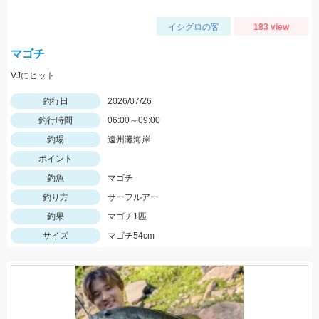
イシグロの客
183 view
マゴチ
VJにヒット
釣行日
2026/07/26
釣行時間
06:00～09:00
釣場
遠州灘海岸
ポイント
釣魚
マゴチ
釣り方
サーフルアー
釣果
マゴチ1匹
サイズ
マゴチ54cm