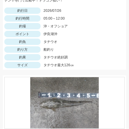
テンヤ専門で出船中！ドラゴン狙い！
釣行日
2026/07/26
釣行時間
05:00～12:00
釣場
沖・オフショア
ポイント
伊良湖沖
釣魚
タチウオ
釣り方
船釣り
釣果
タチウオ絶好調
サイズ
タチウオ最大126㎝