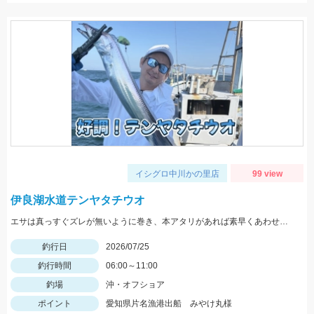
イシグロ中川かの里店
99 view
伊良湖水道テンヤタチウオ
エサは真っすぐズレが無いように巻き、本アタリがあれば素早くあわせ針を貫通させましょう
釣行日
2026/07/25
釣行時間
06:00～11:00
釣場
沖・オフショア
ポイント
愛知県片名漁港出船 みやけ丸様