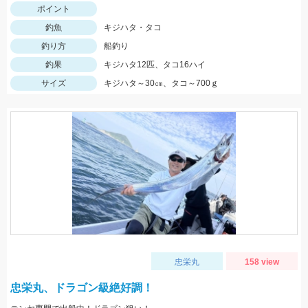
ポイント
釣魚
キジハタ・タコ
釣り方
船釣り
釣果
キジハタ12匹、タコ16ハイ
サイズ
キジハタ～30㎝、タコ～700ｇ
忠栄丸
158 view
忠栄丸、ドラゴン級絶好調！