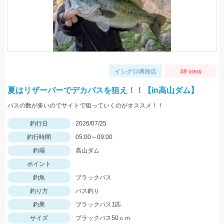
イシグロ鳴海店
49 view
夏はリザーバーでデカバスを狙え！！【in高山ダム】
バスの数が多いのでサイトで狙っていくのがオススメ！！
釣行日
2026/07/25
釣行時間
05:00～09:00
釣場
高山ダム
ポイント
釣魚
ブラックバス
釣り方
バス釣り
釣果
ブラックバス1匹
サイズ
ブラックバス50ｃｍ