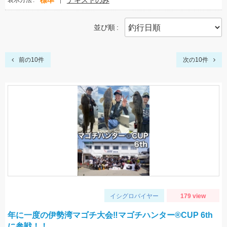
標準
テキストのみ
表示方法
並び順
前の10件
次の10件
イシグロバイヤー
179 view
年に一度の伊勢湾マゴチ大会‼マゴチハンター®︎CUP 6th
に参戦！！