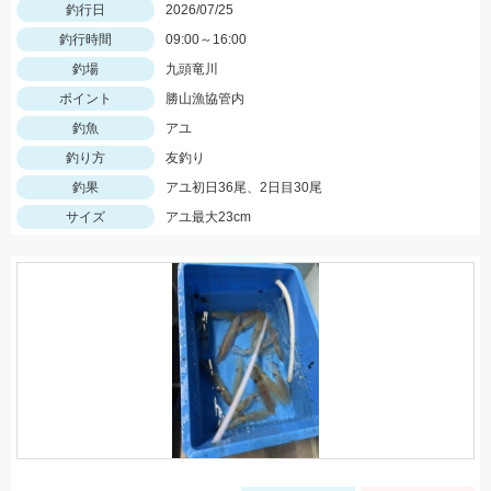
釣行日
2026/07/25
釣行時間
09:00～16:00
釣場
九頭竜川
ポイント
勝山漁協管内
釣魚
アユ
釣り方
友釣り
釣果
アユ初日36尾、2日目30尾
サイズ
アユ最大23cm