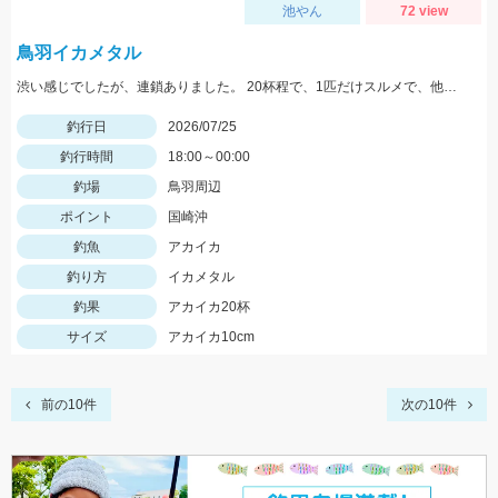
池やん
72 view
鳥羽イカメタル
渋い感じでしたが、連鎖ありました。 20杯程で、1匹だけスルメで、他はアカイカでした♪
釣行日
2026/07/25
釣行時間
18:00～00:00
釣場
鳥羽周辺
ポイント
国崎沖
釣魚
アカイカ
釣り方
イカメタル
釣果
アカイカ20杯
サイズ
アカイカ10cm
前の10件
次の10件