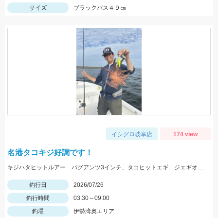
サイズ
ブラックバス４９㎝
イシグロ岐阜店
174 view
名港タコキジ好調です！
キジハタヒットルアー バグアンツ3インチ、タコヒットエギ ジエギオクタビアススッテ
釣行日
2026/07/26
釣行時間
03:30～09:00
釣場
伊勢湾奥エリア