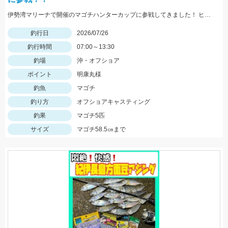
伊勢湾マリーナで開催のマゴチハンターカップに参戦してきました！ ヒットルアーはイージーラボ、水波、DUOジャンゴ、ドライブSSギルなど。
釣行日
2026/07/26
釣行時間
07:00～13:30
釣場
沖・オフショア
ポイント
明康丸様
釣魚
マゴチ
釣り方
オフショアキャスティング
釣果
マゴチ5匹
サイズ
マゴチ58.5㎝まで