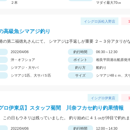
２本
マダイ最大70㎝
イシグロ浜松入野店
1
の高級魚シマアジ釣り
日
2022/04/06
釣行時間
06:30～12:30
沖・オフショア
ポイント
相良平田港出船原発
シマアジ・大サバ
釣り方
船釣り
シマアジ1匹、大サバ５匹
サイズ
シマアジ48ｃｍ、大
イシグロ伊東店
1
グロ伊東店】スタッフ菊間 川奈フカセ釣り釣果情報
日
2022/04/06
釣行時間
12:00～14:30