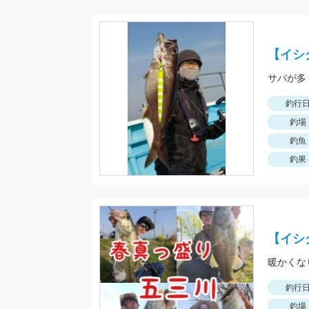
【イシ
サバが多
釣行
釣場
釣魚
釣果
【イシ
暖かくな
釣行
釣場