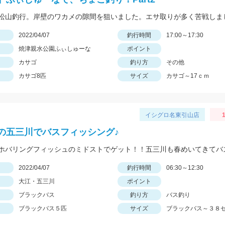
日
2022/04/07
釣行時間
17:00～17:30
焼津親水公園ふぃしゅーな
ポイント
カサゴ
釣り方
その他
カサゴ8匹
サイズ
カサゴ～17ｃｍ
イシグロ名東引山店
1
の五三川でバスフィッシング♪
日
2022/04/07
釣行時間
06:30～12:30
大江・五三川
ポイント
ブラックバス
釣り方
バス釣り
ブラックバス５匹
サイズ
ブラックバス～３８