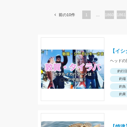
前の10件
1
…
ペ
1860
ペ
1861
ー
ー
ジ
ジ
【イシ
釣行
釣場
釣魚
釣果
【焼津