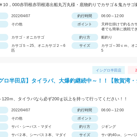
日
2022/04/07
釣行時間
06:00～12:00
その他
ポイント
天秤仕掛けで釣るカ
者でも簡単に挑戦で
カサゴ・オニカサゴ
釣り方
船釣り
カサゴ５～25、オニカサゴ２～6
サイズ
カサゴ～30ｃｍ、オ
匹
5
イシグロ半田店
2
グロ半田店】タイラバ、大爆釣継続中～！！【敦賀湾・
0～120ｍ、タイラバなら必ず200ｇ以上を持って行ってください！！
日
2022/04/07
釣行時間
06:00～12:00
その他
ポイント
サバ・シーバス・マダイ
釣り方
ジギング
サバ２本、シーバス３本、マダイ
サイズ
サバ約40㎝、シーバ