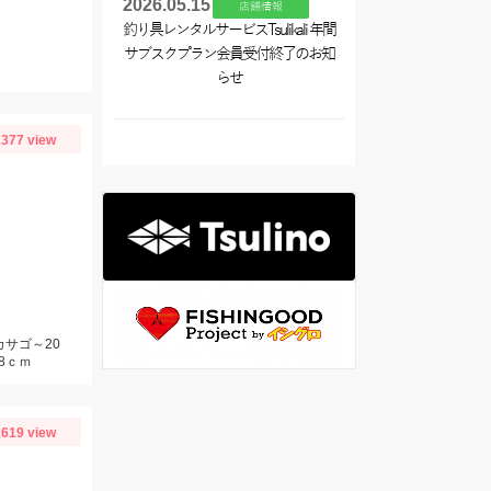
2026.05.15
店舗情報
釣り具レンタルサービスTsulikali 年間
サブスクプラン会員受付終了のお知
らせ
377 view
カサゴ～20
8ｃｍ
619 view