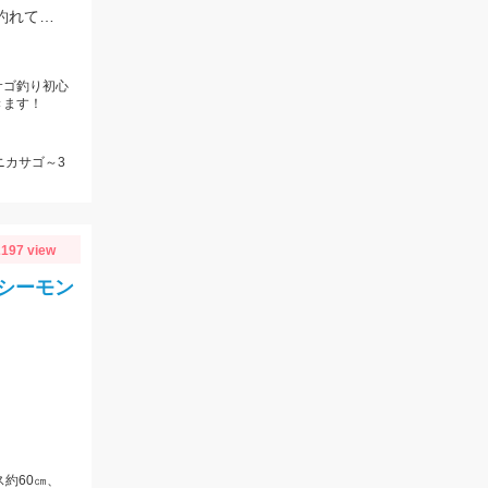
乗船料金￥10，000赤羽根赤羽根港出船丸万丸様・底物釣りでカサゴ＆鬼カサゴ釣れてます！！その他ハチカサゴやアマダイ等！
サゴ釣り初心
きます！
ニカサゴ～3
197 view
シーモン
ス約60㎝、