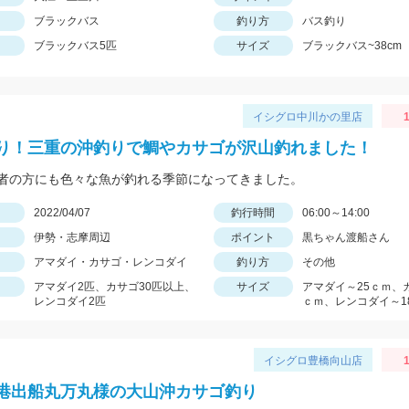
ブラックバス
釣り方
バス釣り
ブラックバス5匹
サイズ
ブラックバス~38cm
イシグロ中川かの里店
1
り！三重の沖釣りで鯛やカサゴが沢山釣れました！
者の方にも色々な魚が釣れる季節になってきました。
日
2022/04/07
釣行時間
06:00～14:00
伊勢・志摩周辺
ポイント
黒ちゃん渡船さん
アマダイ・カサゴ・レンコダイ
釣り方
その他
アマダイ2匹、カサゴ30匹以上、
サイズ
アマダイ～25ｃｍ、
レンコダイ2匹
ｃｍ、レンコダイ～1
イシグロ豊橋向山店
1
港出船丸万丸様の大山沖カサゴ釣り