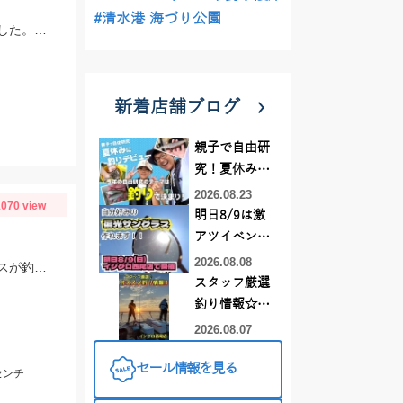
#清水港 海づり公園
スタッフ松山釣行。岸壁のワカメの隙間を狙いました。エサ取りが多く苦戦しました。エサはオキアミL。
新着店舗ブログ
親子で自由研
究！夏休みに
釣りデビュー
2026.08.23
070 view
明日8/9は激
アツイベント
日！！！～オ
2026.08.08
スーパーホバリングフィッシュのミドストでゲット！！五三川も春めいてきてバスが釣れるようになってきました！！
ーダー偏光グ
スタッフ厳選
ラス受注会～
釣り情報☆彡
連休は何釣り
2026.08.07
に行こう
セール情報を見る
♪【イシグロ
センチ
西尾店】