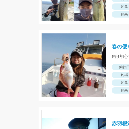
釣魚
釣果
春の便
釣り初心
釣行
釣場
釣魚
釣果
赤羽根