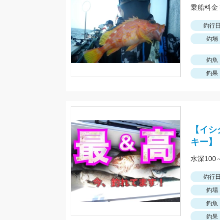
釣行
釣場
釣魚
釣果
【イシ
キー】
水深10
釣行
釣場
釣魚
釣果