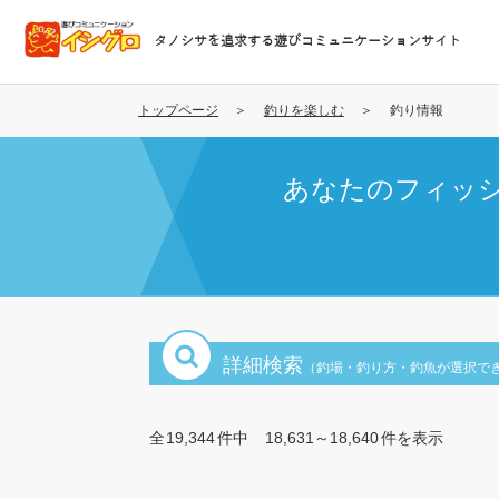
メ
イ
タノシサを追求する遊びコミュニケーションサイト
ン
コ
ン
トップページ
釣りを楽しむ
釣り情報
テ
ン
あなたのフィッ
ツ
に
移
動
詳細検索
（釣場・釣り方・釣魚が選択で
全
19,344
件中
18,631～18,640
件を表示