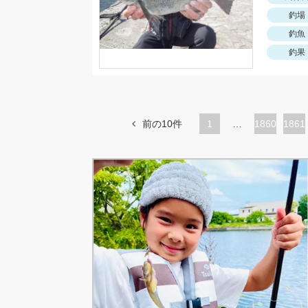
釣場
釣魚
釣果
前の10件
1
…
ペ
1860
ペ
1861
ー
ー
ジ
ジ