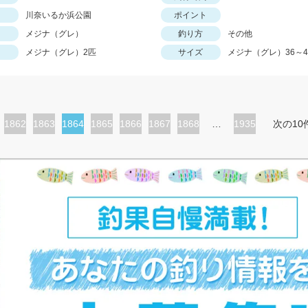
川奈いるか浜公園
ポイント
メジナ（グレ）
釣り方
その他
メジナ（グレ）2匹
サイズ
メジナ（グレ）36～4
ペ
1862
ペ
1863
カ
1864
ペ
1865
ペ
1866
ペ
1867
ペ
1868
…
1935
次の10
ー
ー
レ
ー
ー
ー
ー
ジ
ジ
ン
ジ
ジ
ジ
ジ
ト
ペ
ー
ジ