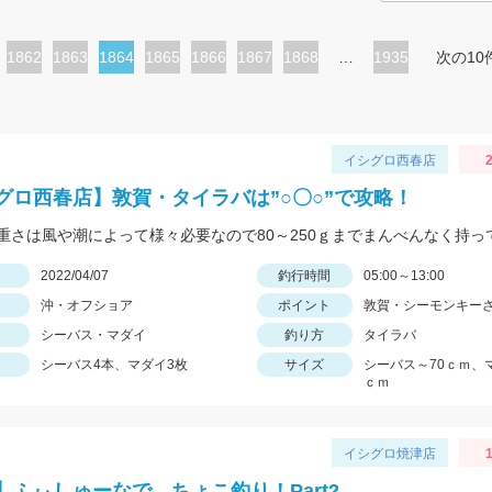
ペ
1862
ペ
1863
カ
1864
ペ
1865
ペ
1866
ペ
1867
ペ
1868
…
1935
次の10
ー
ー
レ
ー
ー
ー
ー
ジ
ジ
ン
ジ
ジ
ジ
ジ
ト
イシグロ西春店
2
ペ
グロ西春店】敦賀・タイラバは”○〇○”で攻略！
ー
ジ
日
2022/04/07
釣行時間
05:00～13:00
沖・オフショア
ポイント
敦賀・シーモンキー
シーバス・マダイ
釣り方
タイラバ
シーバス4本、マダイ3枚
サイズ
シーバス～70ｃｍ、
ｃｍ
イシグロ焼津店
1
】ふぃしゅーなで、ちょこ釣り！Part2