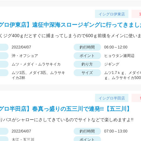
イシグロ伊東店
1
グロ伊東店】遠征中深海スロージギングに行ってきまし
くジグ400ｇだとすぐに捕まってしまうので600ｇ前後をメインに使い
日
2022/04/07
釣行時間
06:00～12:00
沖・オフショア
ポイント
ヒョウタン瀬周辺
ムツ・メダイ・ムラサキイカ
釣り方
ジギング
ムツ1匹、メダイ3匹、ムラサキ
サイズ
ムツ1.7ｋｇ、メダイ4.
イカ2杯
ｇ、ムラサキイカ500
イシグロ半田店
グロ半田店】春真っ盛りの五三川で連発!!【五三川】
りバスがシャローにさしてきているのでサイトなどで楽しめますよ!!
日
2022/04/07
釣行時間
07:00～13:00
大江・五三川
ポイント