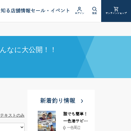
を知る
店舗情報
セール・イベント
ログイン
検索
オンラインショップ
んなに大公開！！
新着釣り情報
誰でも簡単！
テキストのみ
一色港サビキ
一色周辺
＆ちょい投げ