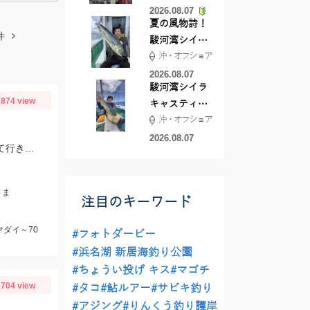
2026.08.07
夏の風物詩！
件
駿河湾シイラ
沖・オフショア
キャスティン
グ行ってきま
2026.08.07
駿河湾シイラ
した！！
874 view
キャスティン
沖・オフショア
グ行ってきま
した！
2026.08.07
ヘッドの重さは風や潮によって様々必要なので80～250ｇまでまんべんなく持って行きましょう！タコベイトチューンもぜひお試しあれ！
さま
注目のキーワード
マダイ～70
#フォトダービー
#浜名湖 新居海釣り公園
#ちょうい投げ キス
#マゴチ
704 view
#タコ
#鮎ルアー
#サビキ釣り
#アジング
#りんくう釣り護岸