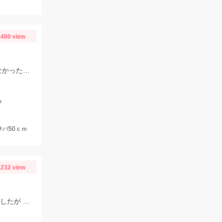
400 view
相良平田港の第二福徳丸さんにて。 シマアジは手返しが重要 ２～３分アタリがなかったら上げる。
沖
サバ50ｃｍ
232 view
前日同様、この日もウネリは残っていました。 釣り始めに４１㎝が沖目で釣れましたが 手前はリリースサイズが多かったです。