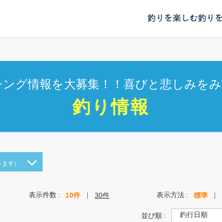
釣りを楽しむ
釣り
シング情報を大募集！！喜びと悲しみをみ
釣り情報
きます）
表示件数
表示方法
10件
30件
標準
並び順