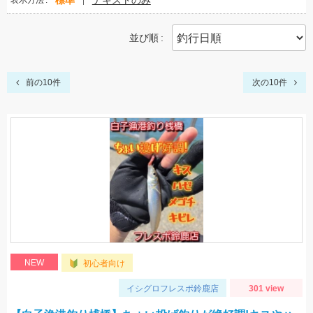
標準
テキストのみ
表示方法
並び順
前の10件
次の10件
NEW
初心者向け
イシグロフレスポ鈴鹿店
301 view