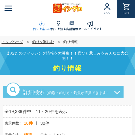
メ
イ
ショップ
ログイン
ン
コ
ン
釣りを楽しむ
釣りを知る
店舗情報
セール・イベント
テ
トップページ
釣りを楽しむ
釣り情報
ン
ツ
あなたのフィッシング情報を大募集！！喜びと悲しみをみんなに大公
に
開！！
移
釣り情報
動
詳細検索
（釣場・釣り方・釣魚が選択できます）
全
19,336
件中
11～20
件を表示
10件
30件
表示件数