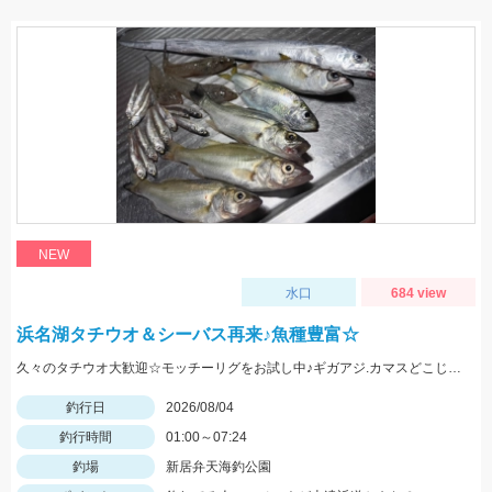
NEW
水口
684 view
浜名湖タチウオ＆シーバス再来♪魚種豊富☆
久々のタチウオ大歓迎☆モッチーリグをお試し中♪ギガアジ.カマスどこじゃ？
釣行日
2026/08/04
釣行時間
01:00～07:24
釣場
新居弁天海釣公園