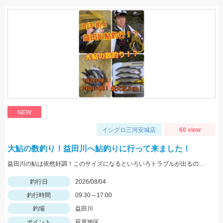
NEW
イシグロ三河安城店
60 view
大鮎の数釣り！益田川へ鮎釣りに行って来ました！
益田川の鮎は依然好調！このサイズになるといろいろトラブルが出るので仕掛けは太めがおすすめです！針は7.5号～８号！三河安城店岩崎釣行
釣行日
2026/08/04
釣行時間
09:30～17:00
釣場
益田川
ポイント
萩原地区