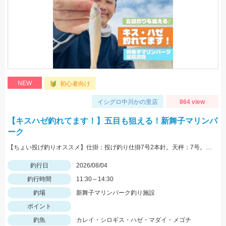
NEW
初心者向け
イシグロ中川かの里店
864 view
【キスハゼ釣れてます！】五目も狙える！新舞子マリンパ
ーク
【ちょい投げ釣りオススメ】仕掛：投げ釣り仕掛7号2本針。天秤：7号。エサ：石ゴカイorゴールドイソメ。誘い方：サビいて止めての繰り返し。
釣行日
2026/08/04
釣行時間
11:30～14:30
釣場
新舞子マリンパーク釣り施設
ポイント
釣魚
カレイ・シロギス・ハゼ・マダイ・メゴチ