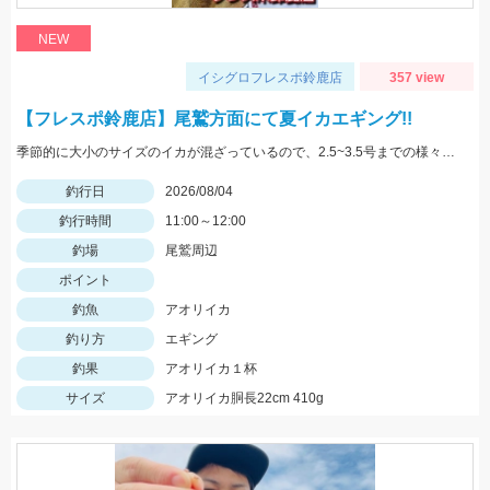
NEW
イシグロフレスポ鈴鹿店
357 view
【フレスポ鈴鹿店】尾鷲方面にて夏イカエギング!!
季節的に大小のサイズのイカが混ざっているので、2.5~3.5号までの様々なサイズを持っていきましょう!!
釣行日
2026/08/04
釣行時間
11:00～12:00
釣場
尾鷲周辺
ポイント
釣魚
アオリイカ
釣り方
エギング
釣果
アオリイカ１杯
サイズ
アオリイカ胴長22cm 410g