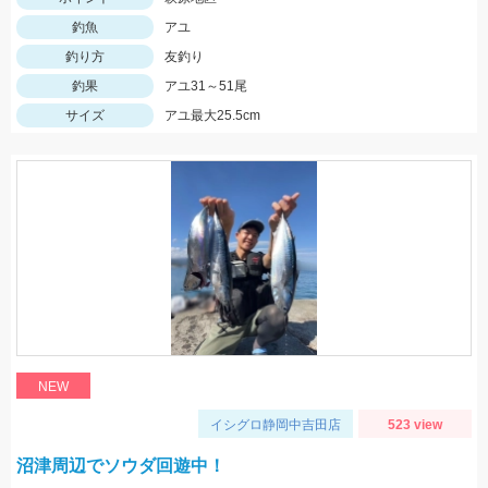
釣魚
アユ
釣り方
友釣り
釣果
アユ31～51尾
サイズ
アユ最大25.5cm
NEW
イシグロ静岡中吉田店
523 view
沼津周辺でソウダ回遊中！