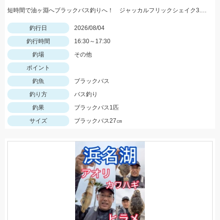
短時間で油ヶ淵へブラックバス釣りへ！ ジャッカルフリックシェイク3.8のノーシンカーワッキーでGET!
釣行日
2026/08/04
釣行時間
16:30～17:30
釣場
その他
ポイント
釣魚
ブラックバス
釣り方
バス釣り
釣果
ブラックバス1匹
サイズ
ブラックバス27㎝