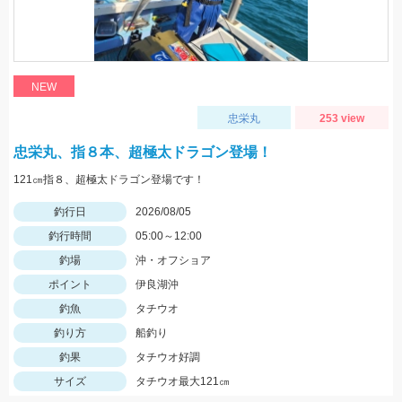
NEW
忠栄丸
253 view
忠栄丸、指８本、超極太ドラゴン登場！
121㎝指８、超極太ドラゴン登場です！
釣行日
2026/08/05
釣行時間
05:00～12:00
釣場
沖・オフショア
ポイント
伊良湖沖
釣魚
タチウオ
釣り方
船釣り
釣果
タチウオ好調
サイズ
タチウオ最大121㎝