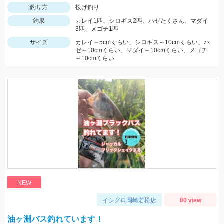
釣り方
投げ釣り
釣果
カレイ1匹、シロギス2匹、ハゼたくさん、マダイ
3匹、メゴチ1匹
サイズ
カレイ～5cmくらい、シロギス～10cmくらい、ハ
ゼ～10cmくらい、マダイ～10cmくらい、メゴチ
～10cmくらい
NEW
イシグロ岡崎若松店
80 view
油ヶ淵バス釣れています！