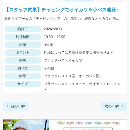
【スタッフ釣果】チャビングでオイカワ＆小バス連発♪
最近マイブームの「チャビング」で川の小魚狙い。綺麗なオイカワが飛び出しました♪途中からはブラックバスの子供がスプーンやスピナーに連続ヒットしてきました。
釣行日
2026/08/03
釣行時間
10:30～12:00
釣場
その他
ポイント
釣場によっては遊漁証が必要な場合あります
釣魚
ブラックバス・オイカワ
釣り方
その他
釣果
ブラックバス１０匹、オイカワ２匹
サイズ
ブラックバス８～１８ｃｍ、オイカワ１０～１４
ｃｍ
前の10件
次の10件