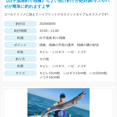
【白子漁港釣り桟橋】ちょい投げ釣りが絶好調!キスやハ
ゼが簡単に釣れますよ💛
ゴールドイソメに加えてハイブリッドクロスイソメタイプもオススメです!
釣行日
2026/08/05
釣行時間
10:00～11:00
釣場
白子漁港 釣り桟橋
ポイント
桟橋、桟橋の手前の護岸、桟橋の隣の砂浜
釣魚
キビレ・シロギス・ハゼ・メゴチ
釣り方
その他
釣果
キビレ、シロギス、ハゼ、メゴチ
サイズ
キビレ15cm程、シロギス13cm程、ハゼ10cm程、
メゴチ10cm程