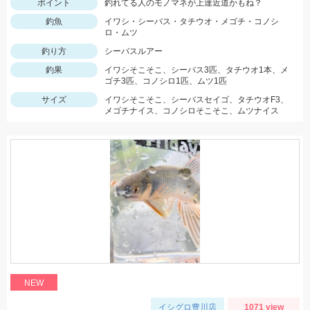
ポイント
釣れてる人のモノマネが上達近道かもね？
釣魚
イワシ・シーバス・タチウオ・メゴチ・コノシ
ロ・ムツ
釣り方
シーバスルアー
釣果
イワシそこそこ、シーバス3匹、タチウオ1本、メ
ゴチ3匹、コノシロ1匹、ムツ1匹
サイズ
イワシそこそこ、シーバスセイゴ、タチウオF3、
メゴチナイス、コノシロそこそこ、ムツナイス
NEW
イシグロ豊川店
1071 view