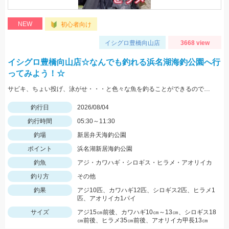
NEW
初心者向け
イシグロ豊橋向山店
3668 view
イシグロ豊橋向山店☆なんでも釣れる浜名湖海釣公園へ行
ってみよう！☆
サビキ、ちょい投げ、泳がせ・・・と色々な魚を釣ることができるので仕掛けも何種類か用意していけば楽しむことができますよ！
釣行日
2026/08/04
釣行時間
05:30～11:30
釣場
新居弁天海釣公園
ポイント
浜名湖新居海釣公園
釣魚
アジ・カワハギ・シロギス・ヒラメ・アオリイカ
釣り方
その他
釣果
アジ10匹、カワハギ12匹、シロギス2匹、ヒラメ1
匹、アオリイカ1パイ
サイズ
アジ15㎝前後、カワハギ10㎝～13㎝、シロギス18
㎝前後、ヒラメ35㎝前後、アオリイカ甲長13㎝