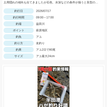
土用隠れの傾向も出てきましたが石色、水深などの条件が揃うと良型の数釣りが出来ます！三河安城店岩崎釣行
釣行日
2026/07/17
釣行時間
09:00～17:00
釣場
益田川
ポイント
萩原地区
釣魚
アユ
釣り方
友釣り
釣果
アユ2日で80尾
サイズ
アユ最大24cm