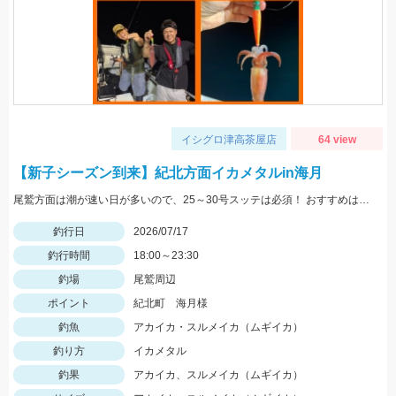
イシグロ津高茶屋店
64 view
【新子シーズン到来】紀北方面イカメタルin海月
尾鷲方面は潮が速い日が多いので、25～30号スッテは必須！ おすすめは「デュエル 四ツ目スッテ」
釣行日
2026/07/17
釣行時間
18:00～23:30
釣場
尾鷲周辺
ポイント
紀北町 海月様
釣魚
アカイカ・スルメイカ（ムギイカ）
釣り方
イカメタル
釣果
アカイカ、スルメイカ（ムギイカ）