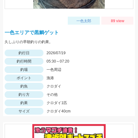
一色太郎
89 view
一色エリアで黒鯛ゲット
久しぶりの早朝釣りの釣果。
釣行日
2026/07/19
釣行時間
05:30～07:20
釣場
一色周辺
ポイント
漁港
釣魚
クロダイ
釣り方
その他
釣果
クロダイ1匹
サイズ
クロダイ40cm