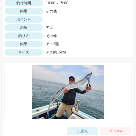
釣行時間
10:00～15:00
釣場
その他
ポイント
釣魚
アユ
釣り方
その他
釣果
アユ2匹
サイズ
アユ約15cm
忠栄丸
30 view