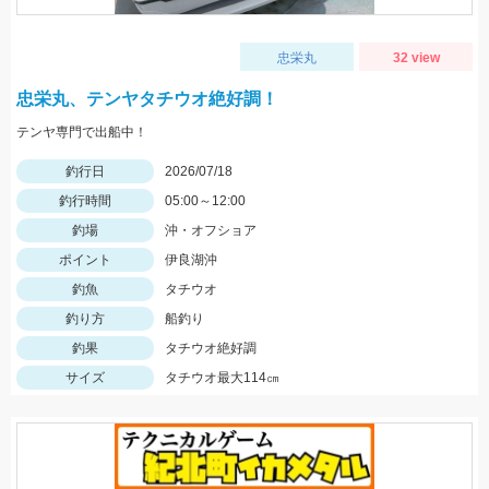
忠栄丸
32 view
忠栄丸、テンヤタチウオ絶好調！
テンヤ専門で出船中！
釣行日
2026/07/18
釣行時間
05:00～12:00
釣場
沖・オフショア
ポイント
伊良湖沖
釣魚
タチウオ
釣り方
船釣り
釣果
タチウオ絶好調
サイズ
タチウオ最大114㎝