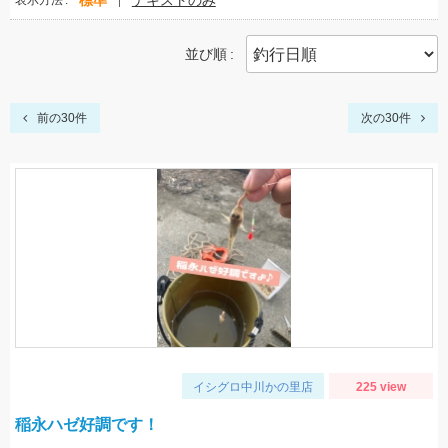
標準
テキストのみ
表示方法
並び順
前の30件
次の30件
イシグロ中川かの里店
225 view
稲永ハゼ好調です！