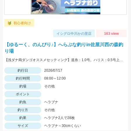
初心者向け
イシグロ中川かの里店
163 view
【ゆるーく、のんびり♪】へらぶな釣りin佐屋川西の森釣
り場
【浅ダナ両ダンゴオススメセッティング】道糸：1.0号。ハリス：0.5号上20cm、下30cm。針：上下バラサ6号(オーナー)
釣行日
2026/07/17
釣行時間
08:00～12:00
釣場
その他
ポイント
釣魚
ヘラブナ
釣り方
その他
釣果
ヘラブナ2人で28枚
サイズ
ヘラブナ～30cmくらい