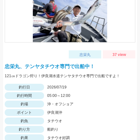
忠栄丸
37 view
忠栄丸、テンヤタチウオ専門で出船中！
121㎝ドラゴン狩り！伊良湖水道テンヤタチウオ専門で出船ですよ！
釣行日
2026/07/19
釣行時間
05:00～12:00
釣場
沖・オフショア
ポイント
伊良湖沖
釣魚
タチウオ
釣り方
船釣り
釣果
タチウオ好調