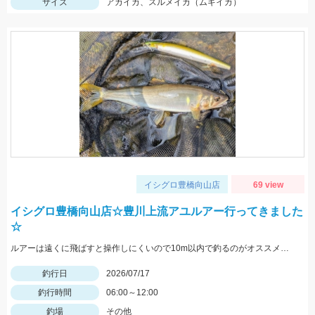
サイズ
アカイカ、スルメイカ（ムギイカ）
イシグロ豊橋向山店
69 view
イシグロ豊橋向山店☆豊川上流アユルアー行ってきました
☆
ルアーは遠くに飛ばすと操作しにくいので10m以内で釣るのがオススメ。鮎が苔を食んでいる所にルアーを入れて竿先をちょんちょんと動かしヒラを打つように操作すると鮎がとびかかってきますよ。
釣行日
2026/07/17
釣行時間
06:00～12:00
釣場
その他