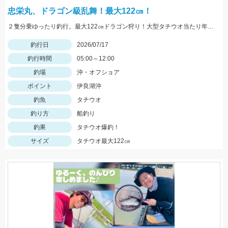
忠栄丸、ドラゴン級乱舞！最大122㎝！
２隻分乗ゆったり釣行。最大122㎝ドラゴン狩り！大型タチウオ当たり年です！大チャンス
釣行日
2026/07/17
釣行時間
05:00～12:00
釣場
沖・オフショア
ポイント
伊良湖沖
釣魚
タチウオ
釣り方
船釣り
釣果
タチウオ爆釣！
サイズ
タチウオ最大122㎝