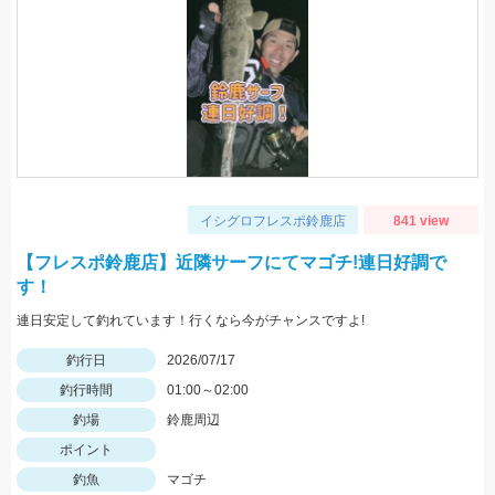
イシグロフレスポ鈴鹿店
841 view
【フレスポ鈴鹿店】近隣サーフにてマゴチ!連日好調で
す！
連日安定して釣れています！行くなら今がチャンスですよ!
釣行日
2026/07/17
釣行時間
01:00～02:00
釣場
鈴鹿周辺
ポイント
釣魚
マゴチ