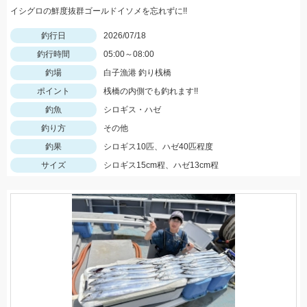
イシグロの鮮度抜群ゴールドイソメを忘れずに!!
釣行日
2026/07/18
釣行時間
05:00～08:00
釣場
白子漁港 釣り桟橋
ポイント
桟橋の内側でも釣れます!!
釣魚
シロギス・ハゼ
釣り方
その他
釣果
シロギス10匹、ハゼ40匹程度
サイズ
シロギス15cm程、ハゼ13cm程