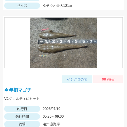
サイズ
タチウオ最大121㎝
イシグロの客
98 view
今年初マゴチ
VJ.ジョルティにヒット
釣行日
2026/07/19
釣行時間
05:30～09:00
釣場
遠州灘海岸