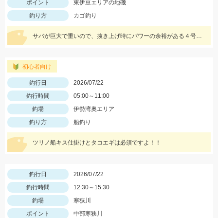
ポイント
東伊豆エリアの地磯
釣り方
カゴ釣り
サバが巨大で重いので、抜き上げ時にパワーの余裕がある４号以上の竿がおすすめです。遠投有利なので飛距離の出るタックルで。
初心者向け
釣行日
2026/07/22
釣行時間
05:00～11:00
釣場
伊勢湾奥エリア
釣り方
船釣り
ツリノ船キス仕掛けとタコエギは必須ですよ！！
釣行日
2026/07/22
釣行時間
12:30～15:30
釣場
寒狭川
ポイント
中部寒狭川