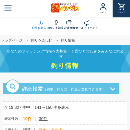
メ
イ
ショップ
ログイン
ン
コ
ン
釣りを楽しむ
釣りを知る
店舗情報
セール・イベント
テ
トップページ
釣りを楽しむ
釣り情報
ン
ツ
あなたのフィッシング情報を大募集！！喜びと悲しみをみんなに大公
に
開！！
移
釣り情報
動
詳細検索
（釣場・釣り方・釣魚が選択できます）
全
19,327
件中
141～150
件を表示
10件
30件
表示件数