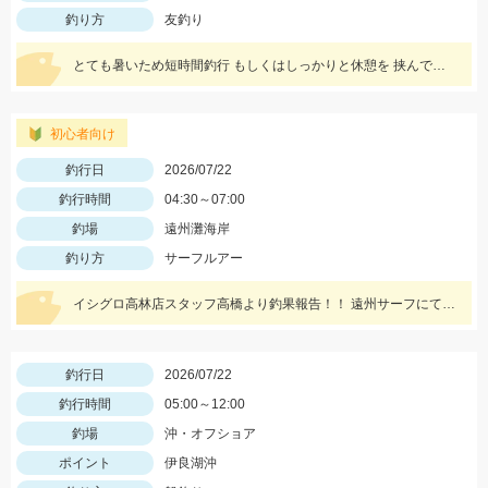
釣り方
友釣り
とても暑いため短時間釣行 もしくはしっかりと休憩を 挟んで釣りを行うように しましょう！
初心者向け
釣行日
2026/07/22
釣行時間
04:30～07:00
釣場
遠州灘海岸
釣り方
サーフルアー
イシグロ高林店スタッフ高橋より釣果報告！！ 遠州サーフにてアブコ＆シオなど小型青物回遊中！！
釣行日
2026/07/22
釣行時間
05:00～12:00
釣場
沖・オフショア
ポイント
伊良湖沖