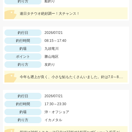
釣り方
船釣り
連日タチウオ絶好調ー！大チャンス！
釣行日
2026/07/21
釣行時間
08:15～17:40
釣場
九頭竜川
ポイント
勝山地区
釣り方
友釣り
今年も遡上が良く、小さな鮎もたくさんいました。針は7.0～8.0を用意しておいた方がいいと思います。油断をすると23㎝クラスが掛かります チャラ瀬なども見逃さずにオトリを通してみましょう♪
釣行日
2026/07/21
釣行時間
17:30～23:30
釣場
沖・オフショア
釣り方
イカメタル