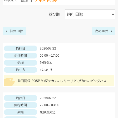
標準
テキストのみ
表示方法
並び順
前の10件
次の10件
釣行日
2026/07/22
釣行時間
06:00～17:00
釣場
池原ダム
釣り方
バス釣り
前回同様「OSP MMZデカ」のフリーリグで57cmのビッグバスをキャッチ！熱射病に注意して楽しみましょう！
釣行日
2026/07/22
釣行時間
22:00～03:00
釣場
東伊豆周辺