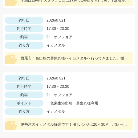
竿頭は28杯！スタッフ日吉は27杯で1杯届かず(´；ω；`) 反応が良かったスッテ、ドロッパーは、ジャッカルゲキダキスッテメタル15号クロオレゼブラ、ゲキダキスッテ50パープルグリーン、ツリノスクイッドメタリカ1.8号キャンパスでした！
釣行日
2026/07/21
釣行時間
17:30～23:30
釣場
沖・オフショア
釣り方
イカメタル
西尾市一色出船の勇気丸様へイカメタルへ行ってきました。棚は30ｍ～20ｍメタルスッテは15号～20号がオススメ。
釣行日
2026/07/21
釣行時間
17:30～23:30
釣場
沖・オフショア
ポイント
一色栄生港出船 勇生丸様利用
釣り方
イカメタル
伊勢湾のイカメタル好調です！HITレンジは20～30M、バレーヒルミニリンやボーズレスTG服部などが良かったです！