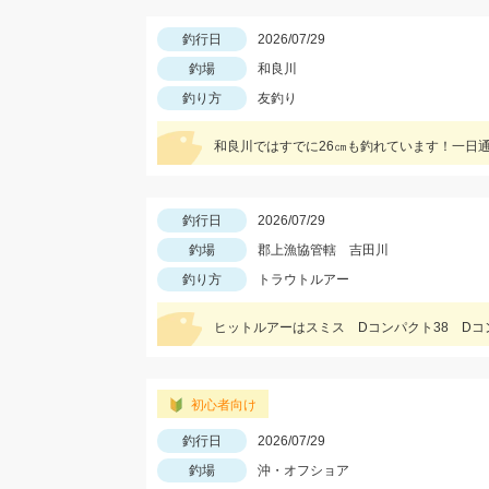
釣行日
2026/07/29
釣場
和良川
釣り方
友釣り
和良川ではすでに26㎝も釣れています！一日通
釣行日
2026/07/29
釣場
郡上漁協管轄 吉田川
釣り方
トラウトルアー
ヒットルアーはスミス Dコンパクト38 Dコ
初心者向け
釣行日
2026/07/29
釣場
沖・オフショア