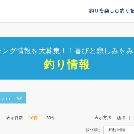
釣りを楽しむ
釣り
シング情報を大募集！！喜びと悲しみをみ
釣り情報
きます）
表示件数
表示方法
10件
30件
標準
並び順