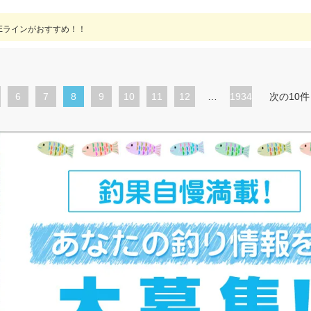
Eラインがおすすめ！！
ペ
6
ペ
7
カ
8
ペ
9
ペ
10
ペ
11
ペ
12
…
1934
次の10件
ー
ー
レ
ー
ー
ー
ー
ジ
ジ
ン
ジ
ジ
ジ
ジ
ト
ペ
ー
ジ