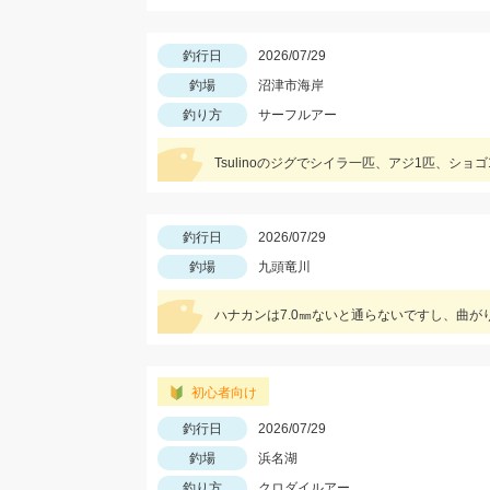
釣行日
2026/07/29
釣場
沼津市海岸
釣り方
サーフルアー
Tsulinoのジグでシイラ一匹、アジ1匹、ショ
釣行日
2026/07/29
釣場
九頭竜川
初心者向け
釣行日
2026/07/29
釣場
浜名湖
釣り方
クロダイルアー