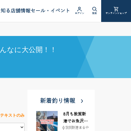
を知る
店舗情報
セール・イベント
ログイン
検索
オンラインショップ
んなに大公開！！
新着釣り情報
8月も敦賀新
テキストのみ
港でお魚沢山
敦賀新港 まるや
♪ イシグロ彦