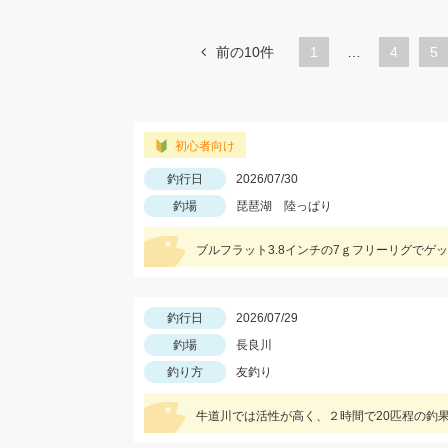
前の10件
1
…
ペ
4
ペ
5
ー
ー
ジ
ジ
初心者向け
釣行日
2026/07/30
釣場
琵琶湖 陸っぱり
釣行日
2026/07/29
釣場
長良川
釣り方
友釣り