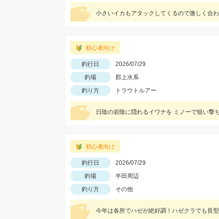
小さいイカもアタックしてくるので激しく合わ
初心者向け
釣行日
2026/07/29
釣場
郡上水系
釣り方
トラウトルアー
日陰の岩陰に隠れるイワナを ミノーで狙い撃
初心者向け
釣行日
2026/07/29
釣場
半田周辺
釣り方
その他
今年は各所でハゼが絶好調！ハゼクラでも良型