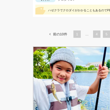
ハゼクラでクロダイがかかることもあるのでP
前の10件
1
…
ペ
4
ペ
5
ー
ー
ジ
ジ