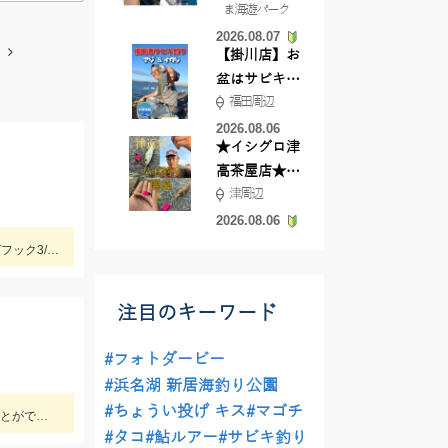
ま海遊パーク
根店
2026.08.07
【掛川店】お
盆はサビキ釣
福田周辺
りいきません
か?
2026.08.06
★イシグロ津
高茶屋店★津
津周辺
近郊ハゼ釣れ
てます！
2026.08.06
ブルフラット3.8インチの7ｇフリーリグでゲット！ラインはツリノ バス用フロロカーボンライン20LB、フックはオーナー直リグフック3/0を使いました♪
注目のキーワード
#フォトダービー
#浜名湖 新居海釣り公園
#ちょうい投げ キス
#マゴチ
牛道川では活性が高く、２時間で20匹程の釣果もありました。本流でも20ｃｍクラスの鮎が掛かるようになってきており楽しむことができています。
#タコ
#鮎ルアー
#サビキ釣り