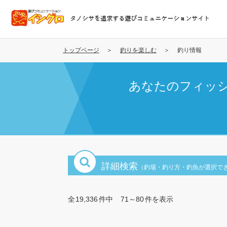
メ
イ
タノシサを追求する遊びコミュニケーションサイト
ン
コ
ン
トップページ
釣りを楽しむ
釣り情報
テ
ン
あなたのフィッ
ツ
に
移
動
詳細検索
（釣場・釣り方・釣魚が選択で
全
19,336
件中
71～80
件を表示