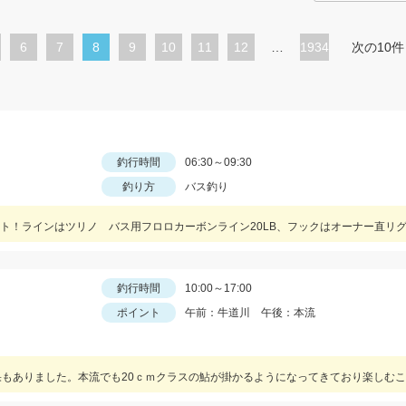
ペ
6
ペ
7
カ
8
ペ
9
ペ
10
ペ
11
ペ
12
…
1934
次の10件
ー
ー
レ
ー
ー
ー
ー
ジ
ジ
ン
ジ
ジ
ジ
ジ
ト
ペ
釣行時間
06:30～09:30
ー
釣り方
バス釣り
ジ
釣行時間
10:00～17:00
ポイント
午前：牛道川 午後：本流