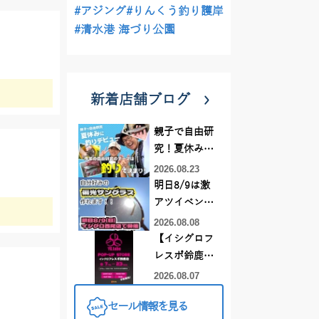
#アジング
#りんくう釣り護岸
#清水港 海づり公園
新着店舗ブログ
親子で自由研
究！夏休みに
釣りデビュー
2026.08.23
明日8/9は激
アツイベント
日！！！～オ
2026.08.08
ーダー偏光グ
【イシグロフ
ラス受注会～
レスポ鈴鹿
店】2026年夏
2026.08.07
YGラボ POP-
セール情報を見る
UP STORE開