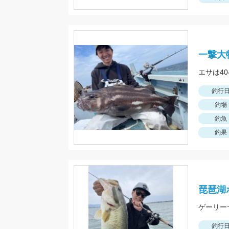
一撃大
釣行
釣場
釣魚
釣果
琵琶湖
ゲーリー
釣行