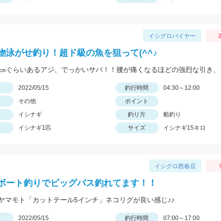
イシグロバイヤー
2
物泳がせ釣り！超ド級の魚を狙って(^^♪
日
2022/05/15
釣行時間
04:30～12:00
その他
ポイント
イシナギ
釣り方
船釣り
イシナギ1匹
サイズ
イシナギ15キロ
イシグロ西春店
ボート釣りでビッグバス釣れてます！！
ヤマモト「カットテール5インチ」ネコリグが良い感じ♪♪
日
2022/05/15
釣行時間
07:00～17:00