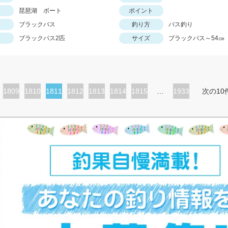
琵琶湖 ボート
ポイント
ブラックバス
釣り方
バス釣り
ブラックバス2匹
サイズ
ブラックバス～54㎝
ペ
1809
ペ
1810
カ
1811
ペ
1812
ペ
1813
ペ
1814
ペ
1815
…
1933
次の10
ー
ー
レ
ー
ー
ー
ー
ジ
ジ
ン
ジ
ジ
ジ
ジ
ト
ペ
ー
ジ