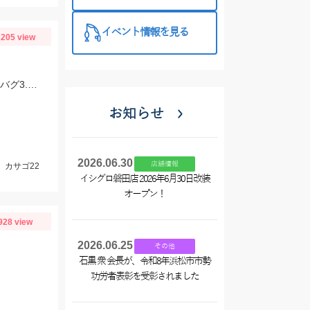
❤買うなら今
がお得です！
イベント情報を見る
205 view
アカハタ増えてきましたが、まだまだ深場のほうがよく当たります。 一誠ジャコバグ3.2インチのテキサスリグでヒット。
お知らせ
2026.06.30
店舗情報
、カサゴ22
イシグロ磐田店 2026年6月30日改装
オープン！
928 view
2026.06.25
その他
石黒 衆 会長が、令和8年浜松市市勢
功労者表彰を受彰されました