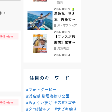
桟橋
絶好調!キスや
2026.08.05
ハゼが簡単に
件
忠栄丸、指８
釣れますよ💛
本、超極太ド
沖・オフショア
ラゴン登場！
2026.08.05
948 view
【フレスポ鈴
鹿店】尾鷲方
尾鷲周辺
面にて夏イカ
エギング!!
2026.08.04
注目のキーワード
#フォトダービー
#浜名湖 新居海釣り公園
045 view
#ちょうい投げ キス
#マゴチ
#タコ
#鮎ルアー
#サビキ釣り