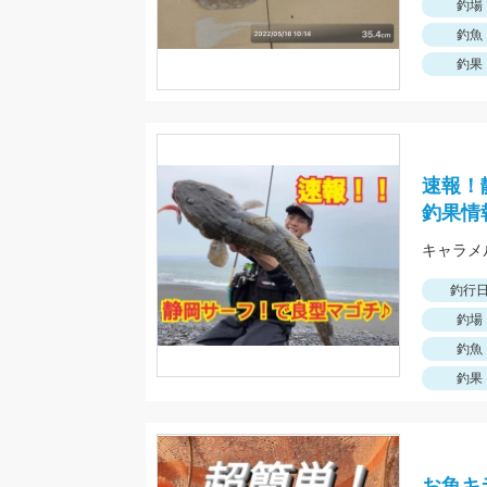
釣場
釣魚
釣果
速報！
釣果情
釣行
釣場
釣魚
釣果
お魚キ