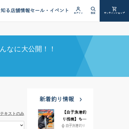
を知る
店舗情報
セール・イベント
ログイン
検索
オンラインショップ
んなに大公開！！
新着釣り情報
【白子漁港釣
テキストのみ
り桟橋】ちょ
白子漁港 釣り
い投げ釣りが