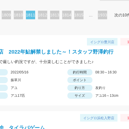
ペ
1809
ペ
1810
カ
1811
ペ
1812
ペ
1813
ペ
1814
ペ
1815
…
1933
次の10
ー
ー
レ
ー
ー
ー
ー
ジ
ジ
ン
ジ
ジ
ジ
ジ
ト
イシグロ豊川店
1
ペ
店 2022年鮎解禁しました～！スタッフ野澤釣行
ー
で厳しい釣況ですが、十分楽しむことができました♪
ジ
日
2022/05/16
釣行時間
08:30～16:30
振草川
ポイント
アユ
釣り方
友釣り
アユ17匹
サイズ
アユ16～13cm
イシグロ浜松入野店
1
沖 タイラバゲーム