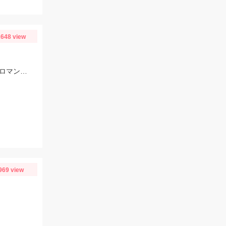
648 view
エサは40㎝ぐらいあるアジ、でっかいサバ！！腰が痛くなるほどの強烈な引き、ロマンです。
969 view