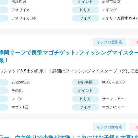
沼津周辺
ポイント
沼津市堤防
アオリイカ
釣り方
エギング
アオリイカ1杯
サイズ
アオリイカ胴寸35.4
イシグロ豊田店
静岡サーフで良型マゴチゲット♪フィッシングマイスターR
報！
日
2022/05/16
釣行時間
06:00～10:00
その他
ポイント
マゴチ
釣り方
サーフルアー
マゴチ1匹
サイズ
マゴチ65ｃｍ
イシグロ西春店
5
ラー、ウキ釣りで小魚が大漁！これにはお子様も大喜び