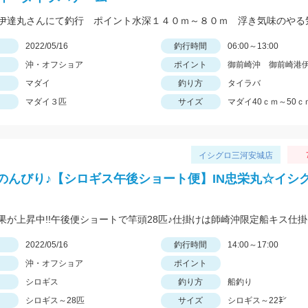
日
2022/05/16
釣行時間
06:00～13:00
沖・オフショア
ポイント
御前崎沖 御前崎港
マダイ
釣り方
タイラバ
マダイ３匹
サイズ
マダイ40ｃｍ～50ｃ
イシグロ三河安城店
のんびり♪【シロギス午後ショート便】IN忠栄丸☆イシ
日
2022/05/16
釣行時間
14:00～17:00
沖・オフショア
ポイント
シロギス
釣り方
船釣り
シロギス～28匹
サイズ
シロギス～22㌢