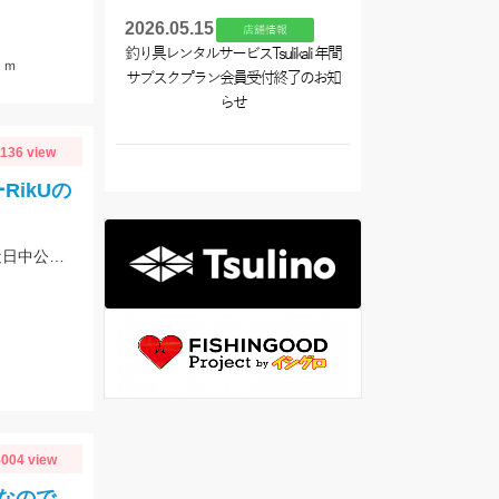
2026.05.15
店舗情報
釣り具レンタルサービスTsulikali 年間
ｃｍ
サブスクプラン会員受付終了のお知
らせ
1136 view
ikUの
キャラメルシャッド3.5出の釣果！！詳細はフィッシングマイスターブログにて近日中公開です。
004 view
なので