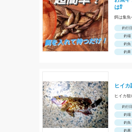
は⁉
餌は集魚
釣行
釣場
釣魚
釣果
ヒイカ
ヒイカ狙
釣行
釣場
釣魚
釣果