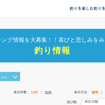
釣りを楽しむ
釣り
シング情報を大募集！！喜びと悲しみをみ
釣り情報
きます）
表示件数
表示方法
10件
30件
標準
並び順