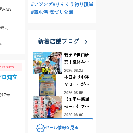
#アジング
#りんくう釣り護岸
御前崎港伊達丸さんにて釣行 ポイント水深１４０ｍ～８０ｍ 浮き気味のやる気のある真鯛を探す釣り方でした。
#清水港 海づり公園
伊達丸
新着店舗ブログ
ｍ
親子で自由研
究！夏休みに
715 view
釣りデビュー
2026.08.23
グロ知立
本日よりお得
なセールがス
タート!!
2026.08.06
船キス釣果が上昇中!!午後便ショートで竿頭28匹♪仕掛けは師崎沖限定船キス仕掛け7号です♪
【１周年感謝
セール】フレ
スポ鈴鹿店！
2026.08.06
オススメ竿 リ
セール情報を見る
ールをご紹介