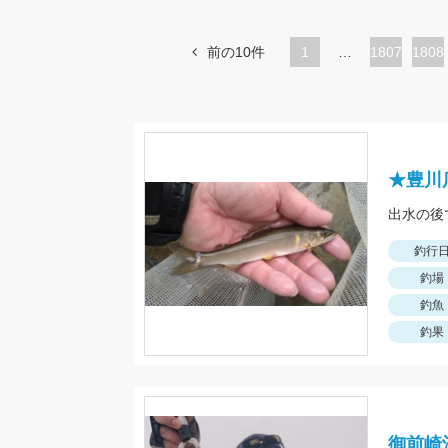
前の10件
1
…
ペ
1807
ペ
1808
ー
ー
ジ
ジ
★豊川
出水の後
釣行
釣場
釣魚
釣果
御前崎