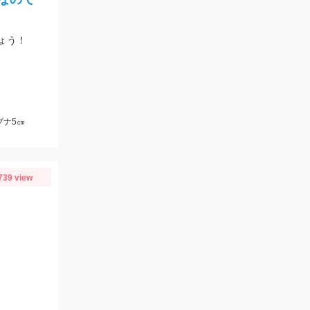
ょう！
ブナ5㎝
739 view