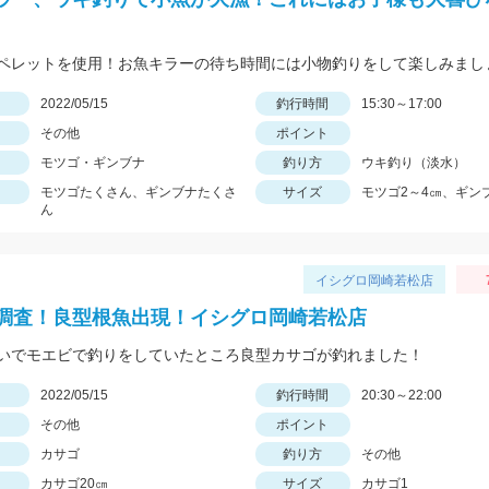
ペレットを使用！お魚キラーの待ち時間には小物釣りをして楽しみまし
日
2022/05/15
釣行時間
15:30～17:00
その他
ポイント
モツゴ・ギンブナ
釣り方
ウキ釣り（淡水）
モツゴたくさん、ギンブナたくさ
サイズ
モツゴ2～4㎝、ギン
ん
イシグロ岡崎若松店
調査！良型根魚出現！イシグロ岡崎若松店
いでモエビで釣りをしていたところ良型カサゴが釣れました！
日
2022/05/15
釣行時間
20:30～22:00
その他
ポイント
カサゴ
釣り方
その他
カサゴ20㎝
サイズ
カサゴ1