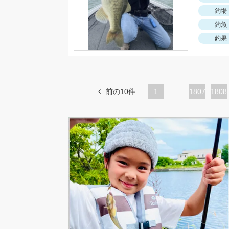
釣場
釣魚
釣果
前の10件
1
…
ペ
1807
ペ
1808
ー
ー
ジ
ジ