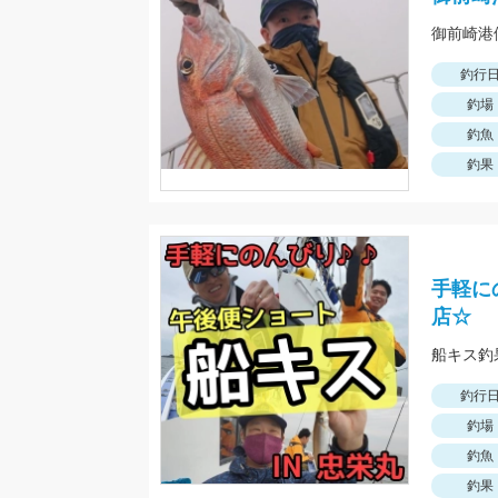
釣行
釣場
釣魚
釣果
手軽に
店☆
釣行
釣場
釣魚
釣果