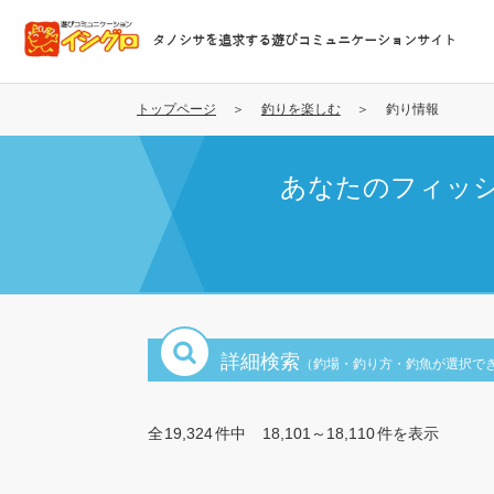
メ
イ
タノシサを追求する遊びコミュニケーションサイト
ン
コ
ン
トップページ
釣りを楽しむ
釣り情報
テ
ン
あなたのフィッ
ツ
に
移
動
詳細検索
（釣場・釣り方・釣魚が選択で
全
19,324
件中
18,101～18,110
件を表示