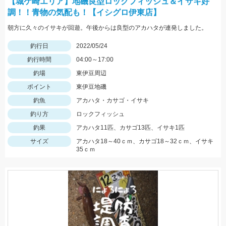
【城ケ崎エリア】地磯良型ロックフィッシュ＆イサキ好
調！！青物の気配も！【イシグロ伊東店】
朝方に久々のイサキが回遊。午後からは良型のアカハタが連発しました。
釣行日
2022/05/24
釣行時間
04:00～17:00
釣場
東伊豆周辺
ポイント
東伊豆地磯
釣魚
アカハタ・カサゴ・イサキ
釣り方
ロックフィッシュ
釣果
アカハタ11匹、カサゴ13匹、イサキ1匹
サイズ
アカハタ18～40ｃｍ、カサゴ18～32ｃｍ、イサキ
35ｃｍ