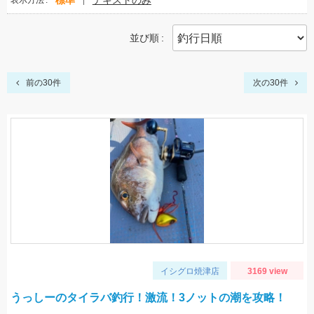
標準
テキストのみ
表示方法
並び順
前の30件
次の30件
イシグロ焼津店
3169 view
うっしーのタイラバ釣行！激流！3ノットの潮を攻略！