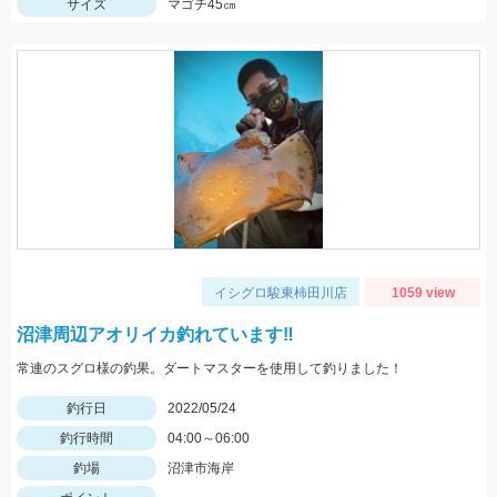
サイズ
マゴチ45㎝
イシグロ駿東柿田川店
1059 view
沼津周辺アオリイカ釣れています‼
常連のスグロ様の釣果。ダートマスターを使用して釣りました！
釣行日
2022/05/24
釣行時間
04:00～06:00
釣場
沼津市海岸