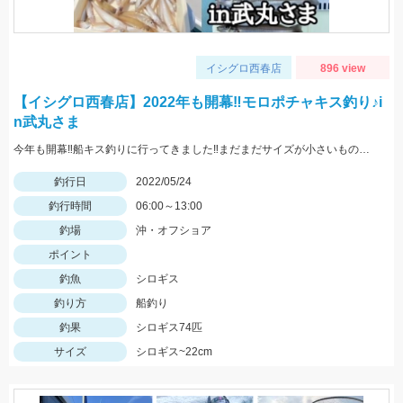
イシグロ西春店
896 view
【イシグロ西春店】2022年も開幕‼モロポチャキス釣り♪i
n武丸さま
今年も開幕‼船キス釣りに行ってきました‼まだまだサイズが小さいものも混じりますが、ハリは8～10号の方が掛かりがよくオススメですよ‼
釣行日
2022/05/24
釣行時間
06:00～13:00
釣場
沖・オフショア
ポイント
釣魚
シロギス
釣り方
船釣り
釣果
シロギス74匹
サイズ
シロギス~22cm