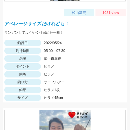
松山基宏
1081 view
アベレージサイズだけれども！
ランガンしてようやく仕留めた一枚！
釣行日
2022/05/24
釣行時間
05:00～07:30
釣場
富士市海岸
ポイント
ヒラメ
釣魚
ヒラメ
釣り方
サーフルアー
釣果
ヒラメ1枚
サイズ
ヒラメ45cm