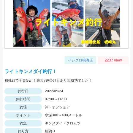
イシグロ鳴海店
2237 view
ライトキンメダイ釣行！
初挑戦で全員GET！最大7連掛けもあり大成功でした！
釣行日
2022/05/24
釣行時間
07:00～14:00
釣場
沖・オフショア
ポイント
水深300～400メートル
釣魚
キンメダイ・クロムツ
釣り方
船釣り