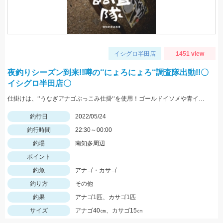
イシグロ半田店
1451 view
夜釣りシーズン到来!!噂の‘‘にょろにょろ‘‘調査隊出動!!〇
イシグロ半田店〇
仕掛けは、‘‘うなぎアナゴぶっこみ仕掛‘‘を使用！ゴールドイソメや青イソメの房掛けがオススメ‼
釣行日
2022/05/24
釣行時間
22:30～00:00
釣場
南知多周辺
ポイント
釣魚
アナゴ・カサゴ
釣り方
その他
釣果
アナゴ1匹、カサゴ1匹
サイズ
アナゴ40㎝、カサゴ15㎝