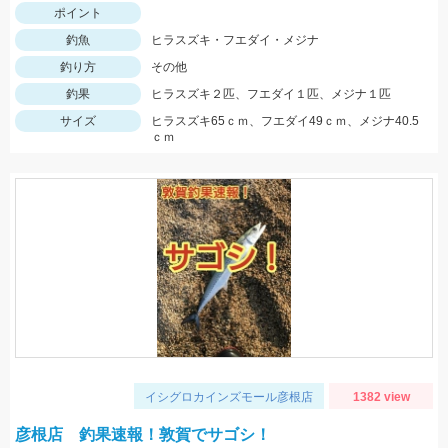
ポイント
釣魚
ヒラスズキ・フエダイ・メジナ
釣り方
その他
釣果
ヒラスズキ２匹、フエダイ１匹、メジナ１匹
サイズ
ヒラスズキ65ｃｍ、フエダイ49ｃｍ、メジナ40.5
ｃｍ
イシグロカインズモール彦根店
1382 view
彦根店 釣果速報！敦賀でサゴシ！