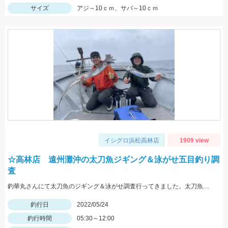
サイズ
アジ～10ｃｍ、サバ～10ｃｍ
イシグロ浜松高林店
1909 view
☆高林店 遠州灘沖の太刀魚ジギング＆泳がせ五目釣り調
査
釣華丸さんにて太刀魚のジギング＆泳がせ調査行ってきました。太刀魚はまだ少し早かった感じですが良型も出ました！
釣行日
2022/05/24
釣行時間
05:30～12:00