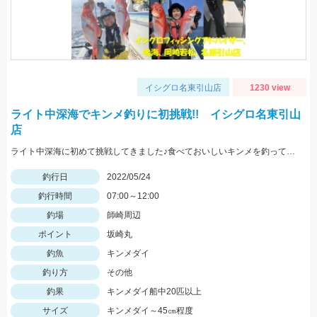
イシグロ名東引山店
1230 view
ライト中深海でキンメ釣りに初挑戦!! イシグロ名東引山
店
ライト中深海に初めて挑戦してきました♪食べておいしいキンメを釣ってみてはいかがでしょうか？ 水深300～400ｍで仕掛けは5～8本針のライト中深海用胴突き仕掛けに250号のオモリを使用しました
釣行日
2022/05/24
釣行時間
07:00～12:00
釣場
師崎周辺
ポイント
坂崎丸
釣魚
キンメダイ
釣り方
その他
釣果
キンメダイ船中20匹以上
サイズ
キンメダイ～45㎝程度