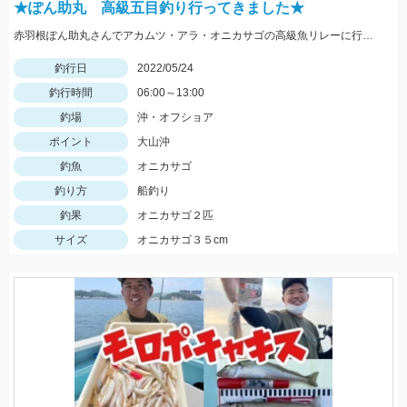
★ぽん助丸 高級五目釣り行ってきました★
赤羽根ぽん助丸さんでアカムツ・アラ・オニカサゴの高級魚リレーに行ってきました。下潮が動かず苦戦しましたがオニカサゴGETです
釣行日
2022/05/24
釣行時間
06:00～13:00
釣場
沖・オフショア
ポイント
大山沖
釣魚
オニカサゴ
釣り方
船釣り
釣果
オニカサゴ２匹
サイズ
オニカサゴ３５cm