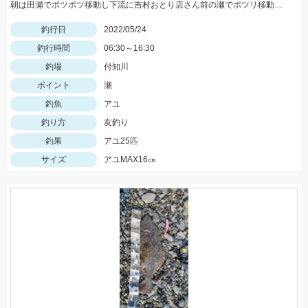
朝は田瀬でポツポツ移動し下流に吉村おとり店さん前の瀬でポツリ移動し上流いなりはし下流の瀬の中でポツポツσ(^_^;)
釣行日
2022/05/24
釣行時間
06:30～16:30
釣場
付知川
ポイント
瀬
釣魚
アユ
釣り方
友釣り
釣果
アユ25匹
サイズ
アユMAX16㎝