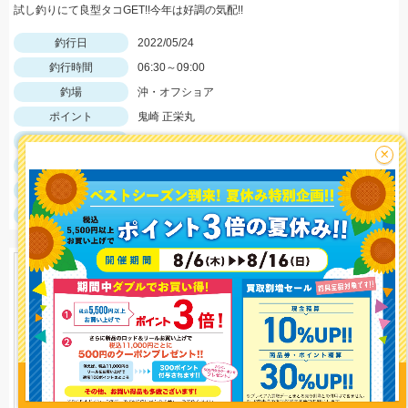
試し釣りにて良型タコGET!!今年は好調の気配!!
釣行日
2022/05/24
釣行時間
06:30～09:00
釣場
沖・オフショア
ポイント
鬼崎 正栄丸
釣魚
タコ
×
釣り方
タコテンヤ・エギ
釣果
タコ１杯
サイズ
タコ1.6ｋｇ
釣り情報を
投稿する