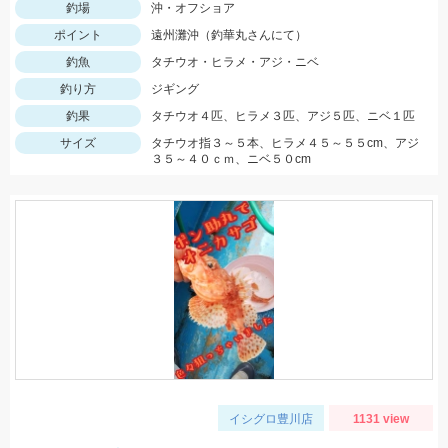
釣場
沖・オフショア
ポイント
遠州灘沖（釣華丸さんにて）
釣魚
タチウオ・ヒラメ・アジ・ニベ
釣り方
ジギング
釣果
タチウオ４匹、ヒラメ３匹、アジ５匹、ニベ１匹
サイズ
タチウオ指３～５本、ヒラメ４５～５５cm、アジ
３５～４０ｃｍ、ニベ５０cm
イシグロ豊川店
1131 view