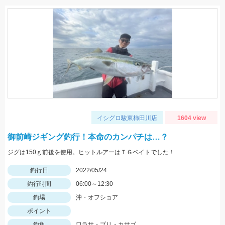
イシグロ駿東柿田川店
1604 view
御前崎ジギング釣行！本命のカンパチは…？
ジグは150ｇ前後を使用。ヒットルアーはＴＧベイトでした！
釣行日
2022/05/24
釣行時間
06:00～12:30
釣場
沖・オフショア
ポイント
釣魚
ワラサ・ブリ・カサゴ