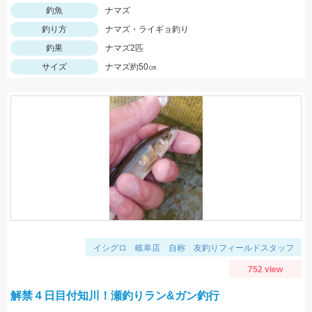
釣魚
ナマズ
釣り方
ナマズ・ライギョ釣り
釣果
ナマズ2匹
サイズ
ナマズ約50㎝
イシグロ 岐阜店 自称 友釣りフィールドスタッフ
752 view
解禁４日目付知川！瀬釣りラン&ガン釣行