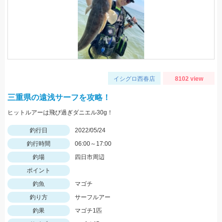
イシグロ西春店
8102 view
三重県の遠浅サーフを攻略！
ヒットルアーは飛び過ぎダニエル30g！
釣行日
2022/05/24
釣行時間
06:00～17:00
釣場
四日市周辺
ポイント
釣魚
マゴチ
釣り方
サーフルアー
釣果
マゴチ1匹