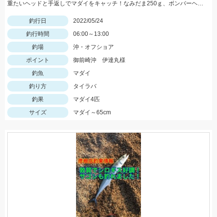
重たいヘッドと手返しでマダイをキャッチ！なみだま250ｇ、ボンバーヘッドＴＧ250ｇ使用。
釣行日
2022/05/24
釣行時間
06:00～13:00
釣場
沖・オフショア
ポイント
御前崎沖 伊達丸様
釣魚
マダイ
釣り方
タイラバ
釣果
マダイ4匹
サイズ
マダイ～65cm