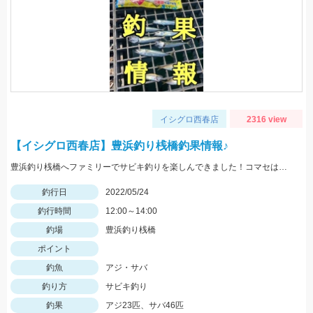
イシグロ西春店
2316 view
【イシグロ西春店】豊浜釣り桟橋釣果情報♪
豊浜釣り桟橋へファミリーでサビキ釣りを楽しんできました！コマセはサビキ三昧、イワシ三昧がオススメです！
釣行日
2022/05/24
釣行時間
12:00～14:00
釣場
豊浜釣り桟橋
ポイント
釣魚
アジ・サバ
釣り方
サビキ釣り
釣果
アジ23匹、サバ46匹