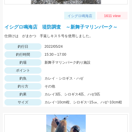
イシグロ鳴海店
1611 view
イシグロ鳴海店 堤防調査 ～新舞子マリンパーク～
仕掛けは がまかつ 手返しキス５号を使用しました。
釣行日
2022/05/24
釣行時間
15:30～17:00
釣場
新舞子マリンパーク釣り施設
ポイント
釣魚
カレイ・シロギス・ハゼ
釣り方
その他
釣果
カレイ3匹、シロギス4匹、ハゼ3匹
サイズ
カレイ~10cm程、シロギス~15㎝、ハゼ~10cm程