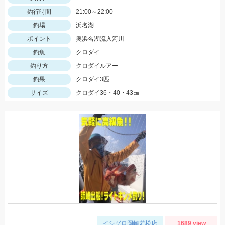
釣行時間
21:00～22:00
釣場
浜名湖
ポイント
奥浜名湖流入河川
釣魚
クロダイ
釣り方
クロダイルアー
釣果
クロダイ3匹
サイズ
クロダイ36・40・43㎝
イシグロ岡崎若松店
1689 view