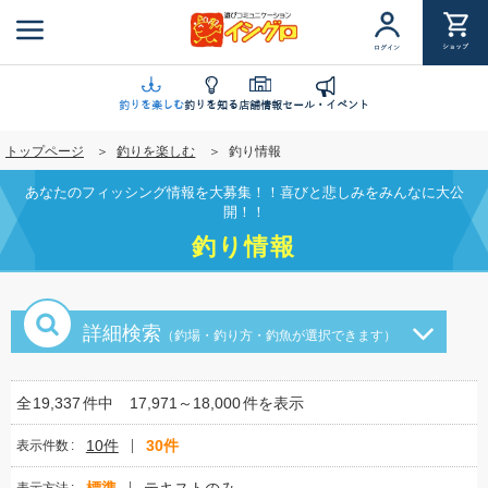
メ
イ
ショップ
ログイン
ン
コ
ン
釣りを楽しむ
釣りを知る
店舗情報
セール・イベント
テ
トップページ
釣りを楽しむ
釣り情報
ン
ツ
あなたのフィッシング情報を大募集！！喜びと悲しみをみんなに大公
に
開！！
移
釣り情報
動
詳細検索
（釣場・釣り方・釣魚が選択できます）
全
19,337
件中
17,971～18,000
件を表示
10件
30件
表示件数