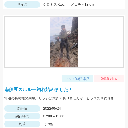
サイズ
シロギス~15cm、メゴチ～13ｃｍ
イシグロ沼津店
2418 view
南伊豆スルルー釣れ始めました‼
常連の森村様の釣果。サラシは大きくありませんが、ヒラスズキ釣れました！
釣行日
2022/05/24
釣行時間
07:00～15:00
釣場
その他