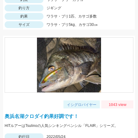
釣り方
ジギング
釣果
ワラサ・ブリ1匹、カサゴ多数
サイズ
ワラサ・ブリ5kg、カサゴ30㎝
イシグロバイヤー
1043 view
奥浜名湖クロダイ釣果好調です！
HITルアーはTsulinoの人気シンキングペンシル「FLAIR」シリーズ。
釣行日
2022/05/24