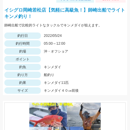
イシグロ岡崎若松店【気軽に高級魚！】師崎出船でライト
キンメ釣り！
師崎出船で比較的ライトなタックルでキンメダイが狙えます。
釣行日
2022/05/24
釣行時間
05:00～12:00
釣場
沖・オフショア
ポイント
釣魚
キンメダイ
釣り方
船釣り
釣果
キンメダイ11匹
サイズ
キンメダイ４０㎝前後