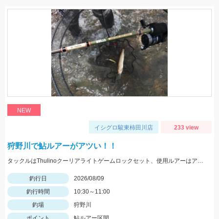
NEW
イシグロ駿東柿田川店
233 view
狩野川で鮎ルアーがアツい！！
タックルはThulinoクーリアライトゲームロックセット、使用ルアーはアイマ祈晴(キハル)MD75F。20cm超え多くハリ飛ばされました。
釣行日
2026/08/09
釣行時間
10:30～11:00
釣場
狩野川
ポイント
鮎ルアー区間