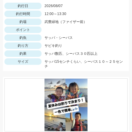
釣行日
2026/08/07
釣行時間
12:00～13:30
釣場
武豊緑地（ファイザー前）
ポイント
釣魚
サッパ・シーバス
釣り方
サビキ釣り
釣果
サッパ数匹、シーバス３０匹以上
サイズ
サッパ15センチくらい、シーバス１０～２５セン
チ