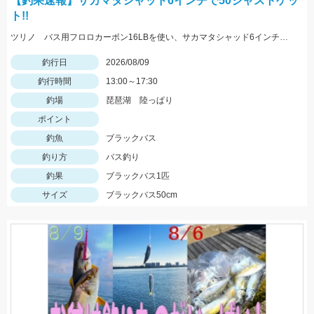
【釣果速報】サカマタシャッド6インチで50ジャストゲッ
ト!!
ツリノ バス用フロロカーボン16LBを使い、サカマタシャッド6インチノーシンカージャークで50cmジャストをキャッチ!!夕マズメはデカいワームが効きます♪
釣行日
2026/08/09
釣行時間
13:00～17:30
釣場
琵琶湖 陸っぱり
ポイント
釣魚
ブラックバス
釣り方
バス釣り
釣果
ブラックバス1匹
サイズ
ブラックバス50cm