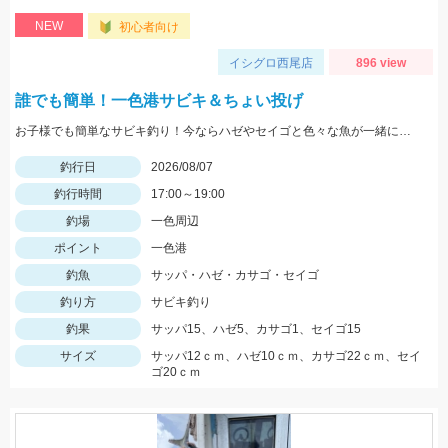
NEW
初心者向け
イシグロ西尾店
896 view
誰でも簡単！一色港サビキ＆ちょい投げ
お子様でも簡単なサビキ釣り！今ならハゼやセイゴと色々な魚が一緒に狙えて楽しいです！夏休みの自由研究にもオススメ！
釣行日
2026/08/07
釣行時間
17:00～19:00
釣場
一色周辺
ポイント
一色港
釣魚
サッパ・ハゼ・カサゴ・セイゴ
釣り方
サビキ釣り
釣果
サッパ15、ハゼ5、カサゴ1、セイゴ15
サイズ
サッパ12ｃｍ、ハゼ10ｃｍ、カサゴ22ｃｍ、セイ
ゴ20ｃｍ