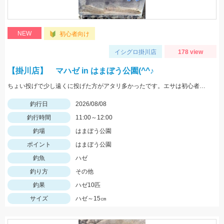
NEW
初心者向け
イシグロ掛川店
178 view
【掛川店】 マハゼ in はまぼう公園(^^♪
ちょい投げで少し遠くに投げた方がアタリ多かったです。エサは初心者の方は『ゴールド』が針に刺しやすくオススメ♪ハゼはまだ小振りサイズなので、針は６号。ハゼ釣りのシーズンはこれからですよ～♪
釣行日
2026/08/08
釣行時間
11:00～12:00
釣場
はまぼう公園
ポイント
はまぼう公園
釣魚
ハゼ
釣り方
その他
釣果
ハゼ10匹
サイズ
ハゼ～15㎝