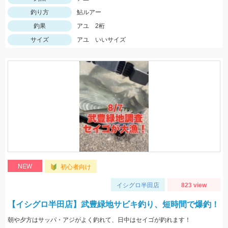
釣り方
鮎ルアー
釣果
アユ 2桁
サイズ
アユ いいサイズ
NEW
初心者向け
イシグロ半田店
823 view
【イシグロ半田店】武豊緑地サビキ釣り、短時間で爆釣！
朝や夕方はサッパ・アジがよく釣れて、日中はセイゴが釣れます！