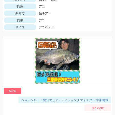
釣魚
アユ
釣り方
鮎ルアー
釣果
アユ
サイズ
アユ20ｃｍ
NEW
ショアソルト（愛知エリア）フィッシングマイスター 中瀬啓雅
97 view