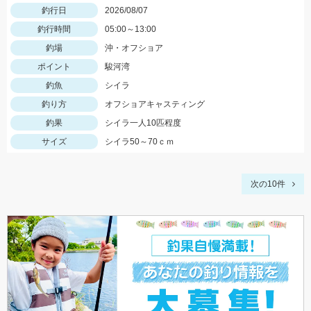
釣行日
2026/08/07
釣行時間
05:00～13:00
釣場
沖・オフショア
ポイント
駿河湾
釣魚
シイラ
釣り方
オフショアキャスティング
釣果
シイラ一人10匹程度
サイズ
シイラ50～70ｃｍ
次の10件