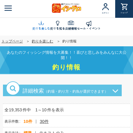
メ
イ
ショップ
ログイン
ン
コ
ン
釣りを楽しむ
釣りを知る
店舗情報
セール・イベント
テ
トップページ
釣りを楽しむ
釣り情報
ン
ツ
あなたのフィッシング情報を大募集！！喜びと悲しみをみんなに大公
に
開！！
移
釣り情報
動
詳細検索
（釣場・釣り方・釣魚が選択できます）
全
19,353
件中
1～10
件を表示
10件
30件
表示件数