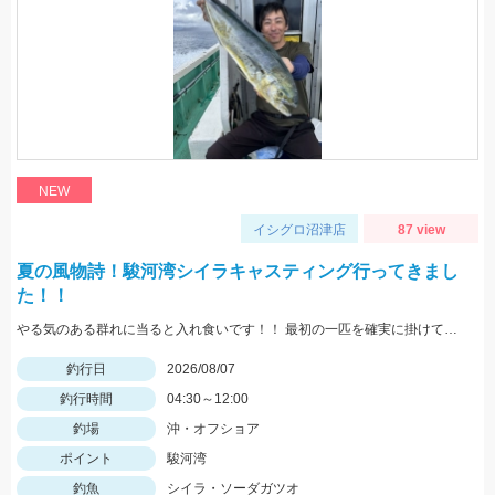
NEW
イシグロ沼津店
87 view
夏の風物詩！駿河湾シイラキャスティング行ってきまし
た！！
やる気のある群れに当ると入れ食いです！！ 最初の一匹を確実に掛けて船べりに寄せてくることで船の周りがシイラだらけになり船中お祭り騒ぎになります！！
釣行日
2026/08/07
釣行時間
04:30～12:00
釣場
沖・オフショア
ポイント
駿河湾
釣魚
シイラ・ソーダガツオ