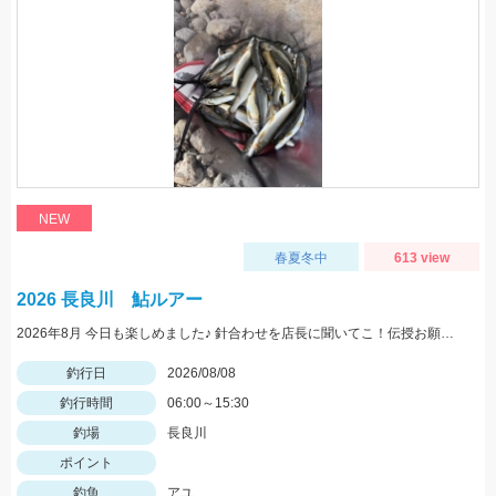
NEW
春夏冬中
613 view
2026 長良川 鮎ルアー
2026年8月 今日も楽しめました♪ 針合わせを店長に聞いてこ！伝授お願いします！
釣行日
2026/08/08
釣行時間
06:00～15:30
釣場
長良川
ポイント
釣魚
アユ