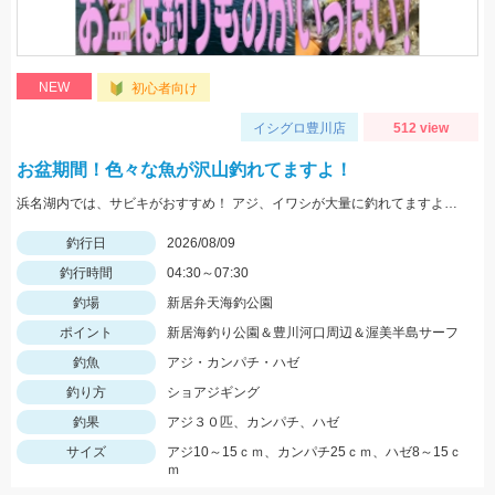
NEW
初心者向け
イシグロ豊川店
512 view
お盆期間！色々な魚が沢山釣れてますよ！
浜名湖内では、サビキがおすすめ！ アジ、イワシが大量に釣れてますよ。 豊川周辺では、ハゼが入れ喰い状態！ 渥美半島側では、マゴチ、ヒラメ、青物 などターゲットが多数回遊中！
釣行日
2026/08/09
釣行時間
04:30～07:30
釣場
新居弁天海釣公園
ポイント
新居海釣り公園＆豊川河口周辺＆渥美半島サーフ
釣魚
アジ・カンパチ・ハゼ
釣り方
ショアジギング
釣果
アジ３０匹、カンパチ、ハゼ
サイズ
アジ10～15ｃｍ、カンパチ25ｃｍ、ハゼ8～15ｃ
ｍ