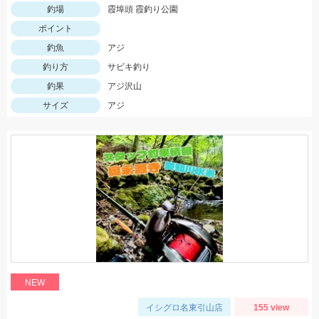
釣場
霞埠頭 霞釣り公園
ポイント
釣魚
アジ
釣り方
サビキ釣り
釣果
アジ沢山
サイズ
アジ
NEW
イシグロ名東引山店
155 view