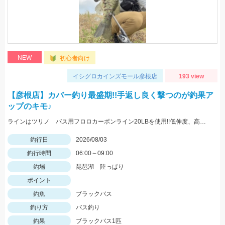
NEW
初心者向け
イシグロカインズモール彦根店
193 view
【彦根店】カバー釣り最盛期!!手返し良く撃つのが釣果ア
ップのキモ♪
ラインはツリノ バス用フロロカーボンライン20LBを使用!!低伸度、高強度でカバーの釣りはこれで決まり♪
釣行日
2026/08/03
釣行時間
06:00～09:00
釣場
琵琶湖 陸っぱり
ポイント
釣魚
ブラックバス
釣り方
バス釣り
釣果
ブラックバス1匹