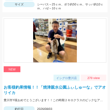
サイズ
シーバス～25ｃｍ、ボラ約50ｃｍ、サッパ約10ｃ
ｍ、ハゼ～10ｃｍ
NEW
イシグロ豊川店
270 view
お客様釣果情報！！「焼津親水公園ふぃしゅーな」でアオ
リイカ
豊川市Y様おめでとうございます！！この時期２キロクラスのビックなアオリイカを見事に仕留められました！！ 釣れているのが500ｇクラスの情報だったので、ヒットした瞬間はエイかと思ったそうです。
釣行日
2026/08/03