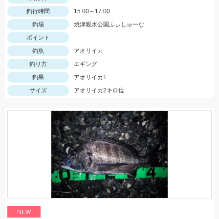
釣行時間
15:00～17:00
釣場
焼津親水公園ふぃしゅーな
ポイント
釣魚
アオリイカ
釣り方
エギング
釣果
アオリイカ1
サイズ
アオリイカ2キロ位
NEW