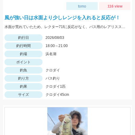
tomo
116 view
風が強い日は水面より少しレンジを入れると反応が！
水面が荒れていたため、レクター71fに反応がなく、バス用のレアリススピンベイでレンジを少し入れてスローに巻いてくると当たり多数。サイズは選べないですが今回の様なサイズも釣れます。
釣行日
2026/08/03
釣行時間
18:00～21:00
釣場
浜名湖
ポイント
釣魚
クロダイ
釣り方
バス釣り
釣果
クロダイ1匹
サイズ
クロダイ45cm