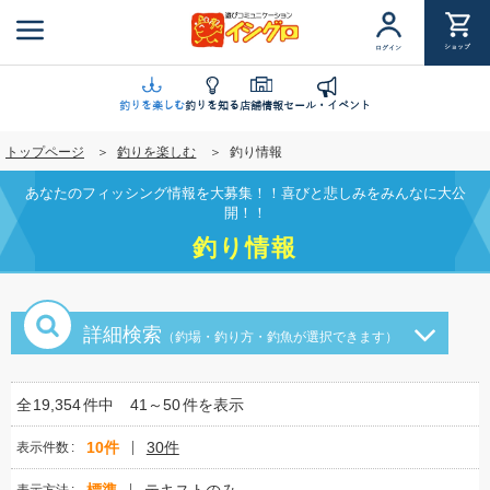
メ
イ
ショップ
ログイン
ン
コ
ン
釣りを楽しむ
釣りを知る
店舗情報
セール・イベント
テ
トップページ
釣りを楽しむ
釣り情報
ン
ツ
あなたのフィッシング情報を大募集！！喜びと悲しみをみんなに大公
に
開！！
移
釣り情報
動
詳細検索
（釣場・釣り方・釣魚が選択できます）
全
19,354
件中
41～50
件を表示
10件
30件
表示件数