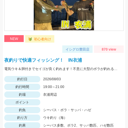
NEW
初心者向け
イシグロ豊田店
870 view
夜釣りで快適フィッシング！ IN衣浦
電気ウキ＆胴付きでセイゴが良く釣れます！不意に大型のボラが釣れることもあるので、ネットがあると安心です。
釣行日
2026/08/03
釣行時間
19:00～21:00
釣場
衣浦周辺
ポイント
釣魚
シーバス・ボラ・サッパ・ハゼ
釣り方
ウキ釣り（海）
釣果
シーバス多数、ボラ2、サッパ数匹、ハゼ数匹