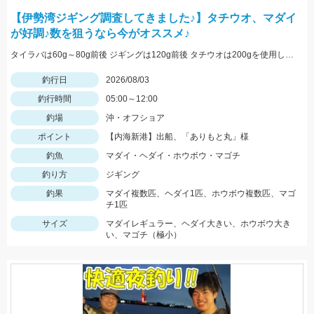
【伊勢湾ジギング調査してきました♪】タチウオ、マダイ
が好調♪数を狙うなら今がオススメ♪
タイラバは60g～80g前後 ジギングは120g前後 タチウオは200gを使用しました
釣行日
2026/08/03
釣行時間
05:00～12:00
釣場
沖・オフショア
ポイント
【内海新港】出船、「ありもと丸」様
釣魚
マダイ・ヘダイ・ホウボウ・マゴチ
釣り方
ジギング
釣果
マダイ複数匹、ヘダイ1匹、ホウボウ複数匹、マゴ
チ1匹
サイズ
マダイレギュラー、ヘダイ大きい、ホウボウ大き
い、マゴチ（極小）