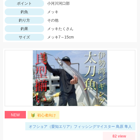
ポイント
小河川河口部
釣魚
メッキ
釣り方
その他
釣果
メッキたくさん
サイズ
メッキ7～15cm
NEW
初心者向け
オフショア（愛知エリア）フィッシングマイスター 鳥原 隼人
82 view