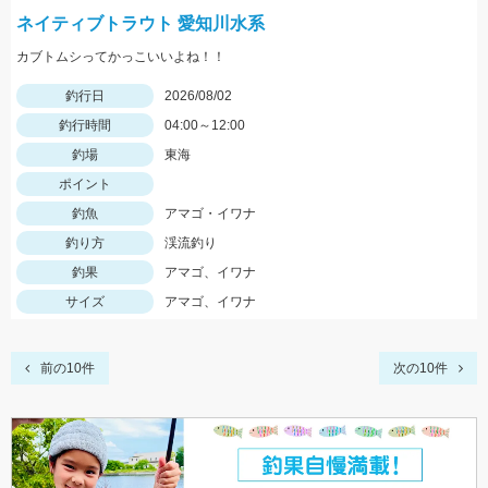
ネイティブトラウト 愛知川水系
カブトムシってかっこいいよね！！
釣行日
2026/08/02
釣行時間
04:00～12:00
釣場
東海
ポイント
釣魚
アマゴ・イワナ
釣り方
渓流釣り
釣果
アマゴ、イワナ
サイズ
アマゴ、イワナ
前の10件
次の10件