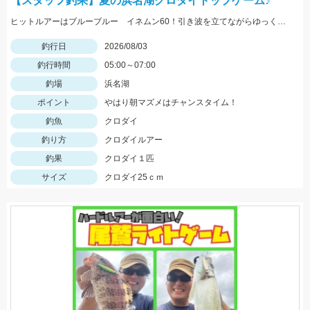
【スタッフ釣果】夏の浜名湖クロダイトップゲーム♪
ヒットルアーはブルーブルー イネムン60！引き波を立てながらゆっくり水面をタダ巻き。単発でしたがバシュッと気持ちよくバイトが出ました☆
釣行日
2026/08/03
釣行時間
05:00～07:00
釣場
浜名湖
ポイント
やはり朝マズメはチャンスタイム！
釣魚
クロダイ
釣り方
クロダイルアー
釣果
クロダイ１匹
サイズ
クロダイ25ｃｍ