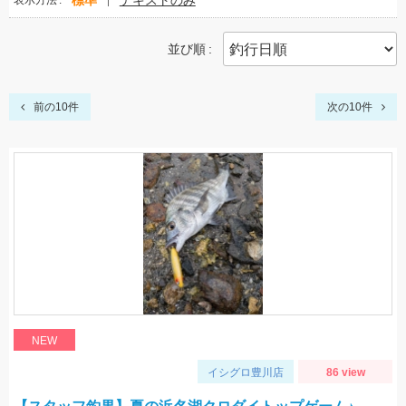
標準
テキストのみ
表示方法
並び順
前の10件
次の10件
NEW
イシグロ豊川店
86 view