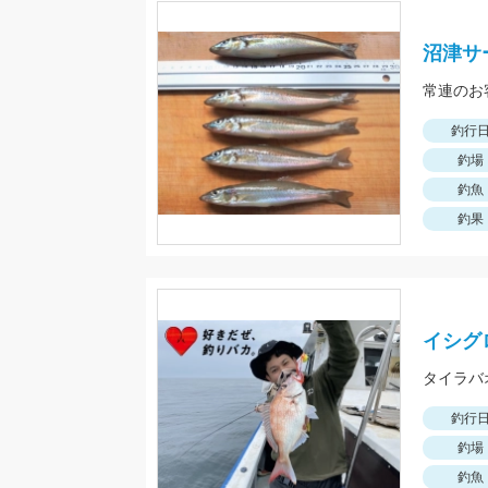
沼津サ
常連のお
釣行
釣場
釣魚
釣果
イシグ
釣行
釣場
釣魚