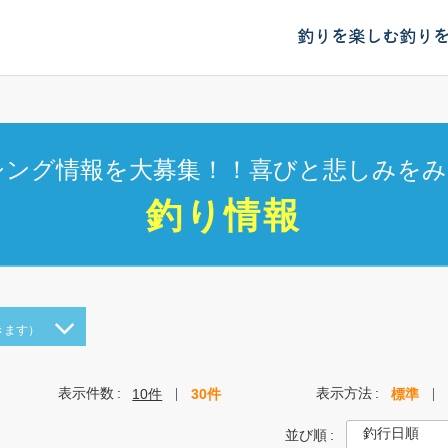
釣りを楽しむ
釣り
シング情報を大募集！！喜びと悲しみをみ
釣り情報
きます）
表示件数
表示方法
10件
30件
標準
並び順