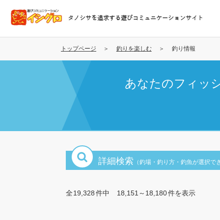
メ
イ
タノシサを追求する遊びコミュニケーションサイト
ン
コ
ン
トップページ
釣りを楽しむ
釣り情報
テ
ン
あなたのフィッ
ツ
に
移
動
詳細検索
（釣場・釣り方・釣魚が選択で
全
19,328
件中
18,151～18,180
件を表示