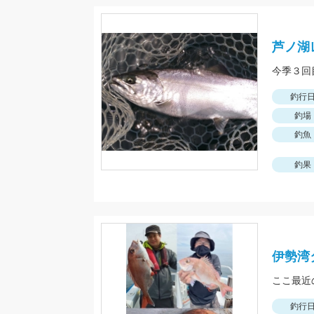
芦ノ湖
釣行
釣場
釣魚
釣果
伊勢湾
釣行