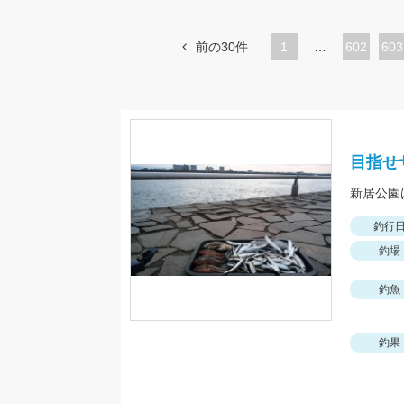
前の30件
1
…
ペ
602
ペ
603
ー
ー
ジ
ジ
目指せサ
新居公園
釣行
釣場
釣魚
釣果