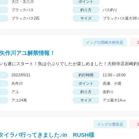
大江・五三川
ポイント
ブラックバス
釣り方
バス釣り
ブラックバス2匹
サイズ
ブラックバス最大38
イシグロ岡崎大樹寺店
1
2年矢作川アユ解禁情報！
ンも遂にスタート！魚は小ぶりでしたが楽しめました！大樹寺店岩崎釣
日
2022/05/11
釣行時間
11:00～18:00
矢作川
ポイント
高瀬、小渡
アユ
釣り方
友釣り
アユ24尾
サイズ
アユ最大14㎝
イシグロ豊田店
タイラバ行ってきました♪in RUSH様