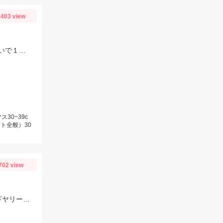
403 view
今季３回目の芦ノ湖。本格的なジギングシーズンには早いですが、サクラマス狙いで１人釣行。
30~39c
ト全般）30
702 view
ここ最近の渋い状況の中では比較的釣果が出ました!!この日は底ベタ狙いでローギヤリールでじっくり巻くのが吉でした。