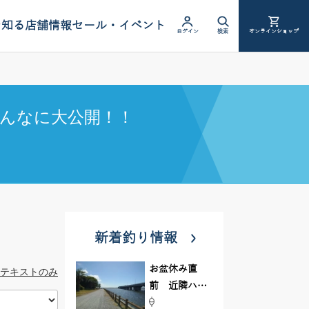
を知る
店舗情報
セール・イベント
ログイン
検索
オンラインショップ
んなに大公開！！
新着釣り情報
お盆休み直
テキストのみ
前 近隣ハゼ
釣り場調査し