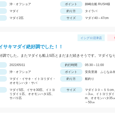
沖・オフショア
ポイント
師崎出船 RUSH様
マダイ
釣り方
タイラバ
マダイ2匹
サイズ
マダイ40～47cm
イシグロ沼津店
イサキマダイ絶好調でした！！
日
2022/05/11
釣行時間
05:30～11:00
沖・オフショア
ポイント
安良里港 ふじなみ
マダイ・イサキ・イトヨリダイ・
釣り方
船釣り
オオモンハタ・サバ
マダイ5匹、イサキ30匹、イトヨ
サイズ
マダイ３０～５５cm
リダイ１匹、オオモンハタ1匹、
～3㎝、イトヨリダイ
サバ５匹
m、オオモンハタ35㎝
～50㎝