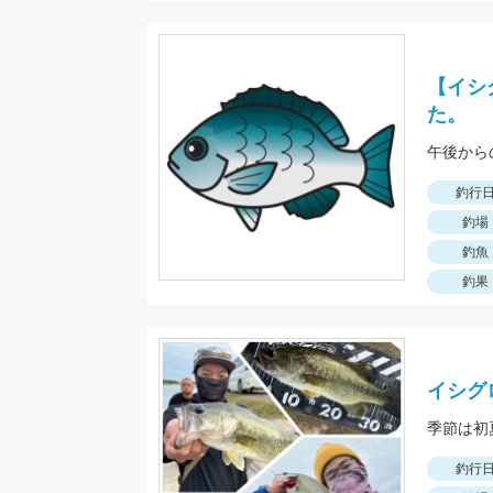
【イシ
た。
午後から
釣行
釣場
釣魚
釣果
イシグ
釣行