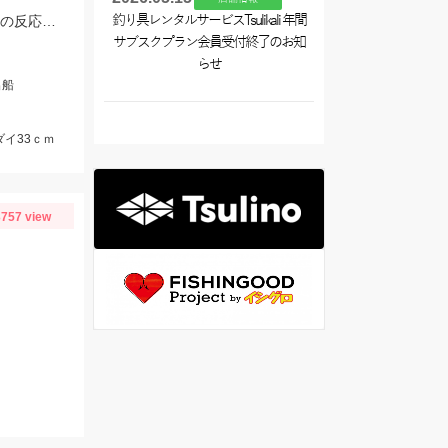
タイラバはタングステンの80～90ｇメインで使用。フリースライドタングステンの反応◎ボトムを丁寧に探ることがキモでした。
釣り具レンタルサービスTsulikali 年間
サブスクプラン会員受付終了のお知
らせ
出船
ダイ33ｃｍ
757 view