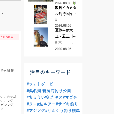
2026.08.06
てきました
敦賀イカメタ
ル釣行in竹宝
丸様 釣り方で
2026.08.05
釣果が激変！
夏休みは大
竿頭を取った
江・五三川で
730 view
パターンと
大江・五三川
バスフィッシ
は？
ング♪
2026.08.05
浜名湖 新
注目のキーワード
#フォトダービー
#浜名湖 新居海釣り公園
そこ、カサゴ
#ちょうい投げ キス
#マゴチ
そこ、フグ
#タコ
#鮎ルアー
#サビキ釣り
ヒガンフグ）
イス
#アジング
#りんくう釣り護岸