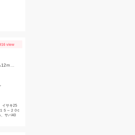
916 view
イサキが好調でした。またマダイも船上5匹とまだまだ続きそうです。マダイなら12ｍのハリス、イサキなら5ｍハリスに2本針が効果絶大でした。
丸
、イサキ25
１５～２０c
、サバ40