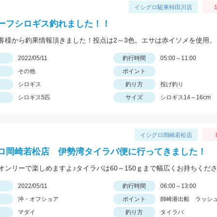
イシグロ駿東柿田川店
1
ーフシロギス釣れました！！
客様から釣果情報頂きました！投点は2～3色。エサは赤イソメを使用。
日
2022/05/11
釣行時間
05:00～11:00
その他
ポイント
シロギス
釣り方
投げ釣り
シロギス5匹
サイズ
シロギス14～16cm
イシグロ岡崎若松店
ロ岡崎若松店 伊勢湾タイラバ便に行ってきました！
日
2022/05/11
釣行時間
06:00～13:00
沖・オフショア
ポイント
師崎港出船 ラッシ
マダイ
釣り方
タイラバ