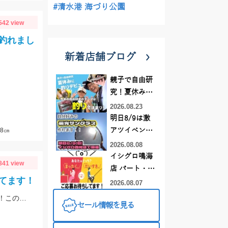
#清水港 海づり公園
542 view
釣れまし
新着店舗ブログ
親子で自由研
究！夏休みに
釣りデビュー
2026.08.23
明日8/9は激
8㎝
アツイベント
日！！！～オ
2026.08.08
ーダー偏光グ
イシグロ鳴海
841 view
ラス受注会～
店 パート・ア
てます！
ルバイトスタ
2026.08.07
ッフまだまだ
季節は初夏めいてきてバスもアフターのパターンで釣れるようになってきました！この時期の鉄板はエビパターン！ヤマセンコ―や沈み蟲、MPSのノーシンカーが効果バツグンですよ！
セール情報を見る
募集中！