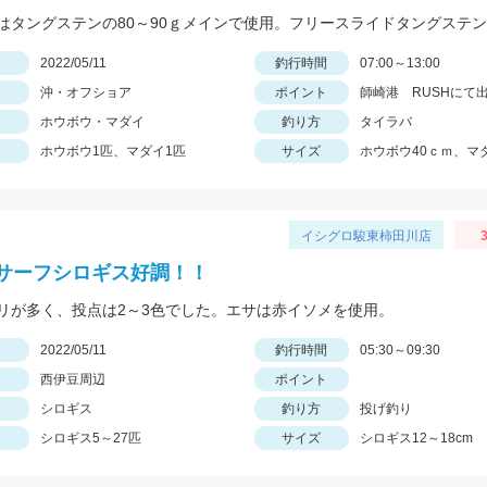
日
2022/05/11
釣行時間
07:00～13:00
沖・オフショア
ポイント
師崎港 RUSHにて
ホウボウ・マダイ
釣り方
タイラバ
ホウボウ1匹、マダイ1匹
サイズ
ホウボウ40ｃｍ、マ
イシグロ駿東柿田川店
3
サーフシロギス好調！！
リが多く、投点は2～3色でした。エサは赤イソメを使用。
日
2022/05/11
釣行時間
05:30～09:30
西伊豆周辺
ポイント
シロギス
釣り方
投げ釣り
シロギス5～27匹
サイズ
シロギス12～18cm