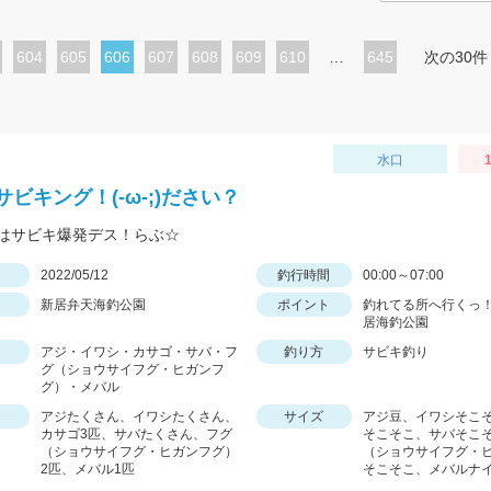
ペ
604
ペ
605
カ
606
ペ
607
ペ
608
ペ
609
ペ
610
…
645
次の30件
ー
ー
レ
ー
ー
ー
ー
ジ
ジ
ン
ジ
ジ
ジ
ジ
ト
水口
1
ペ
ビキング！(-ω-;)ださい？
ー
はサビキ爆発デス！らぶ☆
ジ
日
2022/05/12
釣行時間
00:00～07:00
新居弁天海釣公園
ポイント
釣れてる所へ行くっ！
居海釣公園
アジ・イワシ・カサゴ・サバ・フ
釣り方
サビキ釣り
グ（ショウサイフグ・ヒガンフ
グ）・メバル
アジたくさん、イワシたくさん、
サイズ
アジ豆、イワシそこ
カサゴ3匹、サバたくさん、フグ
そこそこ、サバそこ
（ショウサイフグ・ヒガンフグ）
（ショウサイフグ・
2匹、メバル1匹
そこそこ、メバルナ