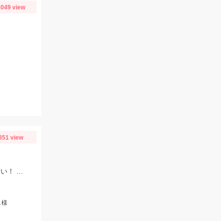
049 view
851 view
タイラバオンリーで楽しめますよ♪タイラバは60～150ｇまで幅広くお持ちください！ タイラバはタングステン製のものが船長もおすすめしていました♪
ュ様