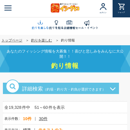
メ
イ
ショップ
ログイン
ン
コ
ン
釣りを楽しむ
釣りを知る
店舗情報
セール・イベント
テ
トップページ
釣りを楽しむ
釣り情報
ン
ツ
あなたのフィッシング情報を大募集！！喜びと悲しみをみんなに大公
に
開！！
移
釣り情報
動
詳細検索
（釣場・釣り方・釣魚が選択できます）
全
19,328
件中
51～60
件を表示
10件
30件
表示件数