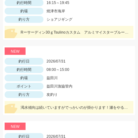
釣行時間
16:15～19:45
釣場
焼津市海岸
釣り方
ショアジギング
Rーサーディン30ｇTsulinoカスタム アルミマイスターブルーにヒット！マズメにはアカキンカラーも有効です！
NEW
釣行日
2026/07/31
釣行時間
08:00～15:00
釣場
益田川
ポイント
益田川漁協管内
釣り方
友釣り
渇水傾向は続いていますがでっかいのが掛かります！瀬をやるなら8号イカリかヤナギがあった方が良いかもしれません！三河安城店岩﨑釣行
NEW
釣行日
2026/07/31