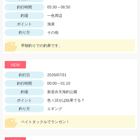
釣行時間
05:30～06:50
釣場
一色周辺
ポイント
漁港
釣り方
その他
早朝釣りでの釣果です。
NEW
釣行日
2026/07/31
釣行時間
00:00～01:10
釣場
新居弁天海釣公園
ポイント
色々試せば結果でる？
釣り方
エギング
ベイトタックルでランガン！