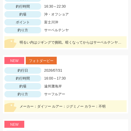
釣行時間
16:30～22:30
釣場
沖・オフショア
ポイント
富士川沖
釣り方
サーベルテンヤ
明るい内はジギングで挑戦。暗くなってからはサーベルテンヤで挑みました！！ この日は食いが渋いようでポツポツでしたが、F2～F3タチウオは結構な数がいる様子で今後に期待です！！
NEW
フォトダービー
釣行日
2026/07/31
釣行時間
16:00～17:30
釣場
遠州灘海岸
釣り方
サーフルアー
メーカー：ダイソー ルアー：ジグミノー カラー：不明
NEW