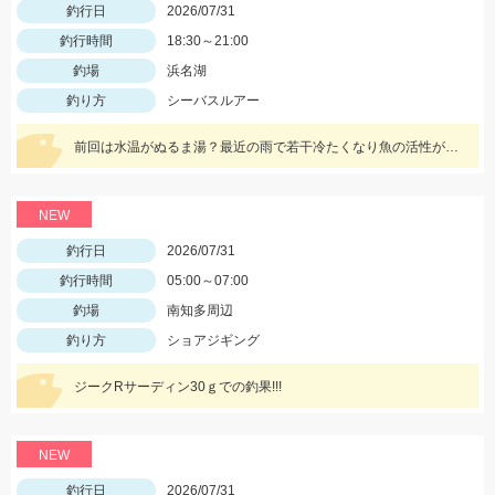
釣行日
2026/07/31
釣行時間
18:30～21:00
釣場
浜名湖
釣り方
シーバスルアー
前回は水温がぬるま湯？最近の雨で若干冷たくなり魚の活性が上がったのかレクター71fを表層引きでバイト多数。
NEW
釣行日
2026/07/31
釣行時間
05:00～07:00
釣場
南知多周辺
釣り方
ショアジギング
ジークRサーディン30ｇでの釣果!!!
NEW
釣行日
2026/07/31