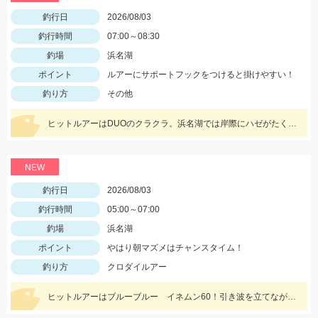
釣行日
2026/08/03
釣行時間
07:00～08:30
釣場
浜名湖
ポイント
ルアーにサポートフックをつけると掛けやすい！
釣り方
その他
ヒットルアーはDUOのクラクラ。浜名湖では岸際にハゼがたくさん群れているのが見えます。ハゼ用のルアーを底に当てながらゆっくり巻くだけ！ハゼがたくさんアタックしてきて面白いです。
NEW
釣行日
2026/08/03
釣行時間
05:00～07:00
釣場
浜名湖
ポイント
やはり朝マズメはチャンスタイム！
釣り方
クロダイルアー
ヒットルアーはブルーブルー イネムン60！引き波を立てながらゆっくり水面をタダ巻き。単発でしたがバシュッと気持ちよくバイトが出ました☆