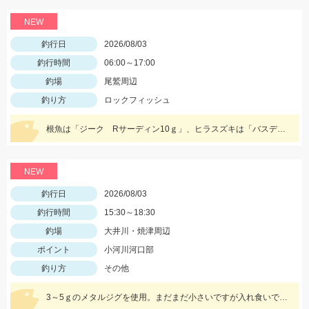
NEW
釣行日
2026/08/03
釣行時間
06:00～17:00
釣場
尾鷲周辺
釣り方
ロックフィッシュ
根魚は「ジーク Rサーディン10ｇ」、ヒラスズキは「バスデイ シュガペン70Ｆ」が好調！
NEW
釣行日
2026/08/03
釣行時間
15:30～18:30
釣場
大井川・焼津周辺
ポイント
小河川河口部
釣り方
その他
3～5ｇのメタルジグを使用。まだまだ小さいですが入れ食いでした♪