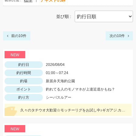
標準
テキストのみ
表示方法
並び順
前の10件
次の10件
NEW
釣行日
2026/08/04
釣行時間
01:00～07:24
釣場
新居弁天海釣公園
ポイント
釣れてる人のモノマネが上達近道かもね？
釣り方
シーバスルアー
久々のタチウオ大歓迎☆モッチーリグをお試し中♪ギガアジ.カマスどこじゃ？
NEW