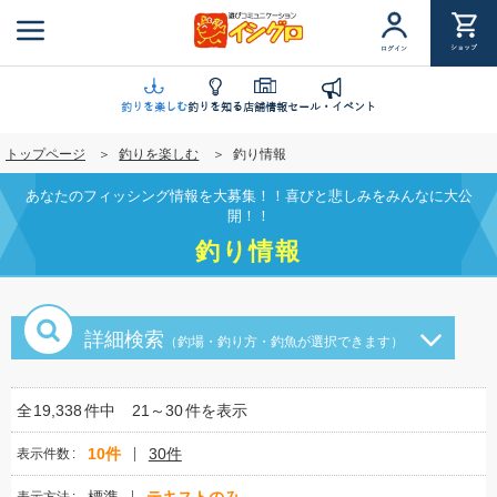
メ
イ
ショップ
ログイン
ン
コ
ン
釣りを楽しむ
釣りを知る
店舗情報
セール・イベント
テ
トップページ
釣りを楽しむ
釣り情報
ン
ツ
あなたのフィッシング情報を大募集！！喜びと悲しみをみんなに大公
に
開！！
移
釣り情報
動
詳細検索
（釣場・釣り方・釣魚が選択できます）
全
19,338
件中
21～30
件を表示
10件
30件
表示件数