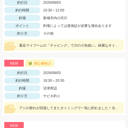
釣行日
2026/08/03
釣行時間
10:30～12:00
釣場
新城市内の河川
ポイント
釣場によっては遊漁証が必要な場合あります
釣り方
その他
最近マイブームの「チャビング」で川の小魚狙い。綺麗なオイカワが飛び出しました♪途中からはブラックバスの子供がスプーンやスピナーに連続ヒットしてきました。
NEW
初心者向け
釣行日
2026/08/03
釣行時間
18:30～20:30
釣場
沼津周辺
釣り方
サビキ釣り
アジの群れが回遊してきたタイミングで一気に釣れました！当日は、のべ竿と豆アジマッチ・スピード餌つけ器仕掛・生アミエビなどを使用しました。
NEW