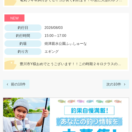
電気ウキ＆胴付きでセイゴが良く釣れます！不意に大型のボラが釣れることもあるので、ネットがあると安心です。
NEW
釣行日
2026/08/03
釣行時間
15:00～17:00
釣場
焼津親水公園ふぃしゅーな
釣り方
エギング
豊川市Y様おめでとうございます！！この時期２キロクラスのビックなアオリイカを見事に仕留められました！！ 釣れているのが500ｇクラスの情報だったので、ヒットした瞬間はエイかと思ったそうです。
前の10件
次の10件