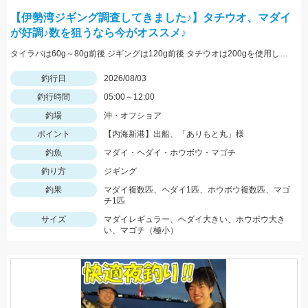
【伊勢湾ジギング調査してきました♪】タチウオ、マダイ
が好調♪数を狙うなら今がオススメ♪
タイラバは60g～80g前後 ジギングは120g前後 タチウオは200gを使用しました
釣行日
2026/08/03
釣行時間
05:00～12:00
釣場
沖・オフショア
ポイント
【内海新港】出船、「ありもと丸」様
釣魚
マダイ・ヘダイ・ホウボウ・マゴチ
釣り方
ジギング
釣果
マダイ複数匹、ヘダイ1匹、ホウボウ複数匹、マゴ
チ1匹
サイズ
マダイレギュラー、ヘダイ大きい、ホウボウ大き
い、マゴチ（極小）