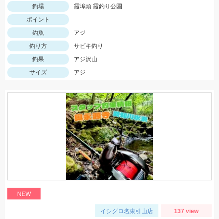
釣場
霞埠頭 霞釣り公園
ポイント
釣魚
アジ
釣り方
サビキ釣り
釣果
アジ沢山
サイズ
アジ
NEW
イシグロ名東引山店
137 view