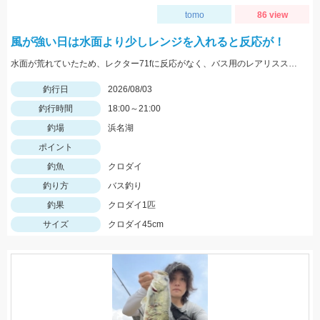
tomo
86 view
風が強い日は水面より少しレンジを入れると反応が！
水面が荒れていたため、レクター71fに反応がなく、バス用のレアリススピンベイでレンジを少し入れてスローに巻いてくると当たり多数。サイズは選べないですが今回の様なサイズも釣れます。
釣行日
2026/08/03
釣行時間
18:00～21:00
釣場
浜名湖
ポイント
釣魚
クロダイ
釣り方
バス釣り
釣果
クロダイ1匹
サイズ
クロダイ45cm