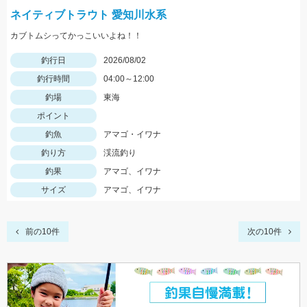
ネイティブトラウト 愛知川水系
カブトムシってかっこいいよね！！
釣行日
2026/08/02
釣行時間
04:00～12:00
釣場
東海
ポイント
釣魚
アマゴ・イワナ
釣り方
渓流釣り
釣果
アマゴ、イワナ
サイズ
アマゴ、イワナ
前の10件
次の10件