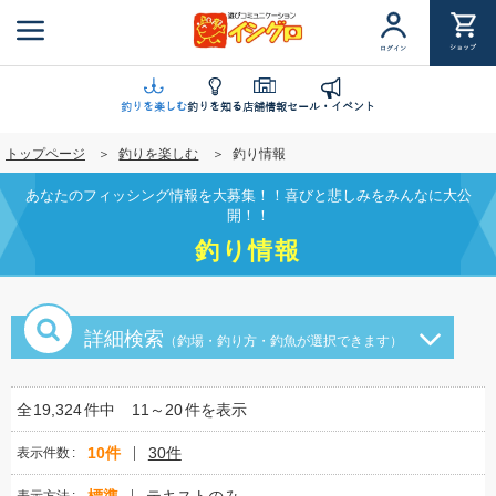
メ
イ
ショップ
ログイン
ン
コ
ン
釣りを楽しむ
釣りを知る
店舗情報
セール・イベント
テ
トップページ
釣りを楽しむ
釣り情報
ン
ツ
あなたのフィッシング情報を大募集！！喜びと悲しみをみんなに大公
に
開！！
移
釣り情報
動
詳細検索
（釣場・釣り方・釣魚が選択できます）
全
19,324
件中
11～20
件を表示
10件
30件
表示件数