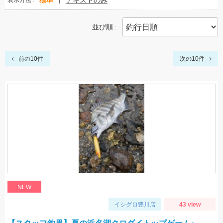
標準
テキストのみ
表示方法
並び順
前の10件
次の10件
NEW
イシグロ豊川店
43 view