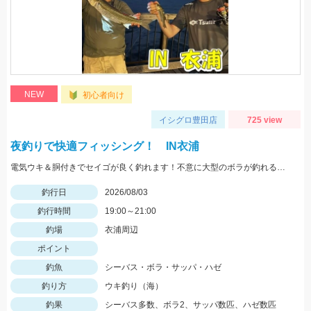
NEW
初心者向け
イシグロ豊田店
725 view
夜釣りで快適フィッシング！ IN衣浦
電気ウキ＆胴付きでセイゴが良く釣れます！不意に大型のボラが釣れることもあるので、ネットがあると安心です。
釣行日
2026/08/03
釣行時間
19:00～21:00
釣場
衣浦周辺
ポイント
釣魚
シーバス・ボラ・サッパ・ハゼ
釣り方
ウキ釣り（海）
釣果
シーバス多数、ボラ2、サッパ数匹、ハゼ数匹