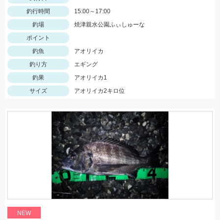
釣行時間
15:00～17:00
釣場
焼津親水公園ふぃしゅーな
ポイント
釣魚
アオリイカ
釣り方
エギング
釣果
アオリイカ1
サイズ
アオリイカ2キロ位
NEW