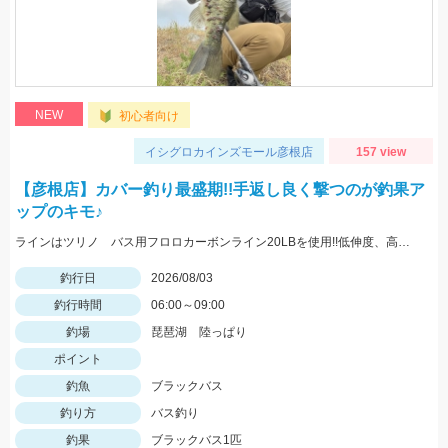
NEW
初心者向け
イシグロカインズモール彦根店
157 view
【彦根店】カバー釣り最盛期!!手返し良く撃つのが釣果ア
ップのキモ♪
ラインはツリノ バス用フロロカーボンライン20LBを使用!!低伸度、高強度でカバーの釣りはこれで決まり♪
釣行日
2026/08/03
釣行時間
06:00～09:00
釣場
琵琶湖 陸っぱり
ポイント
釣魚
ブラックバス
釣り方
バス釣り
釣果
ブラックバス1匹