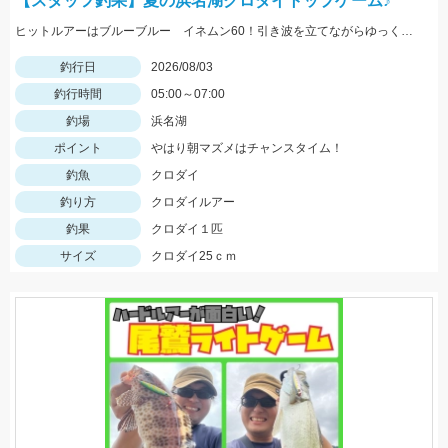
【スタッフ釣果】夏の浜名湖クロダイトップゲーム♪
ヒットルアーはブルーブルー イネムン60！引き波を立てながらゆっくり水面をタダ巻き。単発でしたがバシュッと気持ちよくバイトが出ました☆
釣行日
2026/08/03
釣行時間
05:00～07:00
釣場
浜名湖
ポイント
やはり朝マズメはチャンスタイム！
釣魚
クロダイ
釣り方
クロダイルアー
釣果
クロダイ１匹
サイズ
クロダイ25ｃｍ