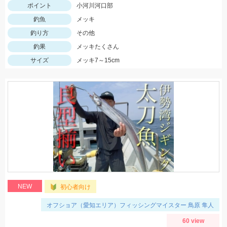
ポイント
小河川河口部
釣魚
メッキ
釣り方
その他
釣果
メッキたくさん
サイズ
メッキ7～15cm
NEW
初心者向け
オフショア（愛知エリア）フィッシングマイスター 鳥原 隼人
60 view