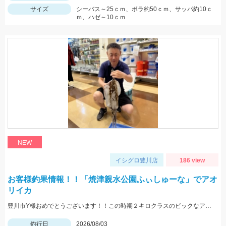
サイズ
シーバス～25ｃｍ、ボラ約50ｃｍ、サッパ約10ｃ
ｍ、ハゼ～10ｃｍ
NEW
イシグロ豊川店
186 view
お客様釣果情報！！「焼津親水公園ふぃしゅーな」でアオ
リイカ
豊川市Y様おめでとうございます！！この時期２キロクラスのビックなアオリイカを見事に仕留められました！！ 釣れているのが500ｇクラスの情報だったので、ヒットした瞬間はエイかと思ったそうです。
釣行日
2026/08/03