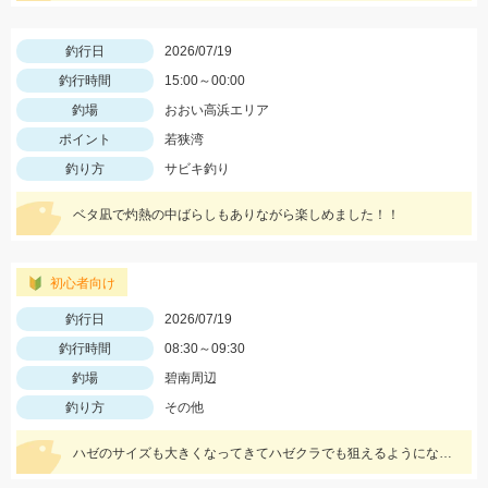
釣行日
2026/07/19
釣行時間
15:00～00:00
釣場
おおい高浜エリア
ポイント
若狭湾
釣り方
サビキ釣り
ベタ凪で灼熱の中ばらしもありながら楽しめました！！
初心者向け
釣行日
2026/07/19
釣行時間
08:30～09:30
釣場
碧南周辺
釣り方
その他
ハゼのサイズも大きくなってきてハゼクラでも狙えるようになってきました♪DUOクラクラSタイプで鬼爪ハゼクラSPをセット!!かけ上がりを狙うとヒットしました♪♪