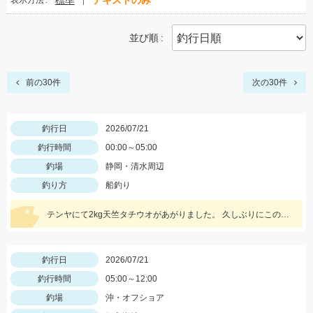
標準
テキストのみ
表示方法
並び順
前の30件
次の30件
釣行日
2026/07/21
釣行時間
00:00～05:00
釣場
静岡・清水周辺
釣り方
船釣り
テンヤにて2kg天竺タチウオがあがりました。 久しぶりにこのサイズ見ましたね！立派！格好いい！ 前半から魚の活性高く最後まで当たり続きました。 テンヤでもエサ釣りぐらいの数釣りも楽しめていました。 テンヤは平均サイズもよく満足する釣行となりました。 テンヤは2名様で21匹と43匹。21匹のお客さんは途中お昼寝でした。その他、エサ釣りとエサ釣りテンヤ混合のお客さん。 エサ釣り54匹 サイズ2～3.5本指 テンヤ21と43匹 サイズ2.5～8本指(最大2kg) 今週7/24深夜便、7/25朝帰りの便ですがグループ様のキャンセル出た為お席に余裕ができました。皆様からのチャレンジお待ちしております。
釣行日
2026/07/21
釣行時間
05:00～12:00
釣場
沖・オフショア