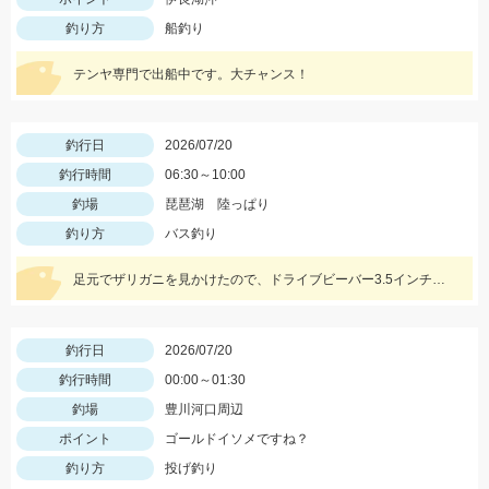
釣り方
船釣り
テンヤ専門で出船中です。大チャンス！
釣行日
2026/07/20
釣行時間
06:30～10:00
釣場
琵琶湖 陸っぱり
釣り方
バス釣り
足元でザリガニを見かけたので、ドライブビーバー3.5インチの7gテキサスでカバーを撃っていくと釣れました！ 濃いカバーだったので、シーガーフロロリミテッドハードBASS20lbを使用しました！ カバーをテキサスで釣っていく際は、太糸必須です！！
釣行日
2026/07/20
釣行時間
00:00～01:30
釣場
豊川河口周辺
ポイント
ゴールドイソメですね？
釣り方
投げ釣り