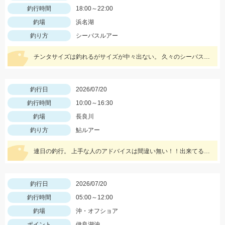
釣行時間
18:00～22:00
釣場
浜名湖
釣り方
シーバスルアー
チンタサイズは釣れるがサイズが中々出ない。 久々のシーバスが釣れたので満足して終了。 レクター71fでの釣果！
釣行日
2026/07/20
釣行時間
10:00～16:30
釣場
長良川
釣り方
鮎ルアー
連日の釣行。 上手な人のアドバイスは間違い無い！！出来てるかは疑問だが 流石♪感謝です。
釣行日
2026/07/20
釣行時間
05:00～12:00
釣場
沖・オフショア
ポイント
伊良湖沖