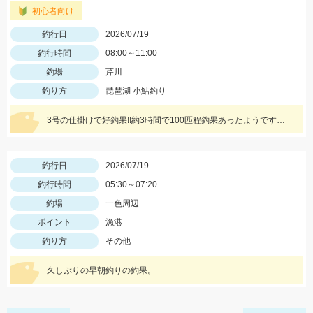
初心者向け
釣行日
2026/07/19
釣行時間
08:00～11:00
釣場
芹川
釣り方
琵琶湖 小鮎釣り
3号の仕掛けで好釣果!!約3時間で100匹程釣果あったようです。雨が少なく渇水気味ですのでお早めに♪※ごみの持ち帰りお願いします。
釣行日
2026/07/19
釣行時間
05:30～07:20
釣場
一色周辺
ポイント
漁港
釣り方
その他
久しぶりの早朝釣りの釣果。