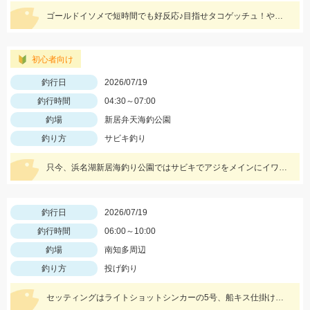
ゴールドイソメで短時間でも好反応♪目指せタコゲッチュ！やっぱタコ食べたい♡
初心者向け
釣行日
2026/07/19
釣行時間
04:30～07:00
釣場
新居弁天海釣公園
釣り方
サビキ釣り
只今、浜名湖新居海釣り公園ではサビキでアジをメインにイワシ、サッパ、良型のサバが絶好調！！ 釣って楽しく！食べておいしい！アジを狙いに行ってみましょう！！ お子様との夏休みの釣りにも最高です！！
釣行日
2026/07/19
釣行時間
06:00～10:00
釣場
南知多周辺
釣り方
投げ釣り
セッティングはライトショットシンカーの5号、船キス仕掛け全長1m程度、6号針の2本仕掛け！餌はイシゴカイです。30mも飛ばせば入れパクでした！