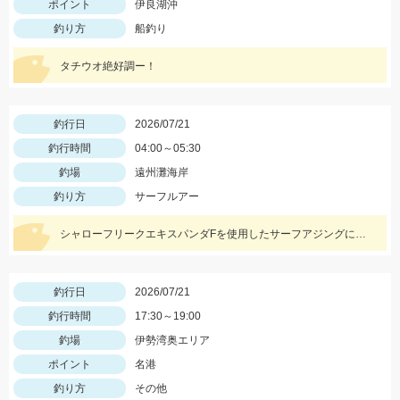
ポイント
伊良湖沖
釣り方
船釣り
タチウオ絶好調ー！
釣行日
2026/07/21
釣行時間
04:00～05:30
釣場
遠州灘海岸
釣り方
サーフルアー
シャローフリークエキスパンダFを使用したサーフアジングにて。ワームはケイテックのイージーシェイカー2.5インチを使用しました。
釣行日
2026/07/21
釣行時間
17:30～19:00
釣場
伊勢湾奥エリア
ポイント
名港
釣り方
その他