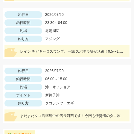
釣行日
2026/07/20
釣行時間
23:30～04:00
釣場
尾鷲周辺
釣り方
アジング
レイン チビキャロスワンプ、一誠 スパテラ等が活躍！0.5〜1.0gのジグヘッドをメインに使用しました！
釣行日
2026/07/20
釣行時間
06:00～15:00
釣場
沖・オフショア
ポイント
新舞子沖
釣り方
タコテンヤ・エギ
まだまだタコ活継続中の店長河西です！今回も伊勢湾のタコ攻略！サイズが大きくなってきたので釣り応え抜群！！