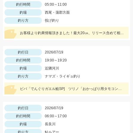
釣行時間
05:00～11:00
釣場
西尾・蒲郡方面
釣り方
投げ釣り
お客様より釣果情報頂きました！最大20㎝、リリース含めて相当釣れたようです。白キス今年は絶好調です！
釣行日
2026/07/19
釣行時間
19:00～19:20
釣場
近隣河川
釣り方
ナマズ・ライギョ釣り
ビバ「でんぐりガエル鯰SP] ツリノ「おかっぱり用タモコンプリートセット」大活躍！！
釣行日
2026/07/19
釣行時間
06:00～17:00
釣場
長良川
釣り方
鮎ルアー