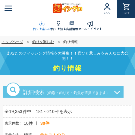
メ
イ
ショップ
ログイン
ン
コ
ン
釣りを楽しむ
釣りを知る
店舗情報
セール・イベント
テ
トップページ
釣りを楽しむ
釣り情報
ン
ツ
あなたのフィッシング情報を大募集！！喜びと悲しみをみんなに大公
に
開！！
移
釣り情報
動
詳細検索
（釣場・釣り方・釣魚が選択できます）
全
19,353
件中
181～210
件を表示
10件
30件
表示件数