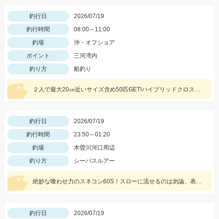
釣行日
2026/07/19
釣行時間
08:00～11:00
釣場
沖・オフショア
ポイント
三河湾内
釣り方
船釣り
２人で最大20㎝近いサイズ含め50匹GET!ハイブリッドクロス（オキアミ）を使いましたが、食いも良くたくさん釣れました！オキアミタイプでも釣れますね！
釣行日
2026/07/19
釣行時間
23:50～01:20
釣場
木曽川河口周辺
釣り方
シーバスルアー
絶妙な喰わせ力のスネコン60S！スローに流せるのは勿論、表層のレンジキープ力が抜群♪ボイル打ちにオススメですよ!!
釣行日
2026/07/19