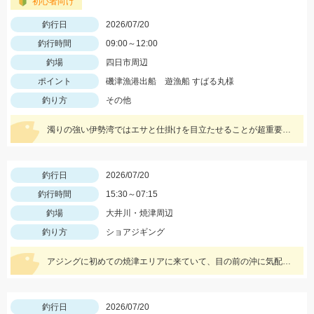
初心者向け
釣行日
2026/07/20
釣行時間
09:00～12:00
釣場
四日市周辺
ポイント
磯津漁港出船 遊漁船 すばる丸様
釣り方
その他
濁りの強い伊勢湾ではエサと仕掛けを目立たせることが超重要です。エサは目立つオレンジ「ゴールドイソメを」を。天秤に付けるオモリにはキラキラ光るTsulino「カスタムカラーシンカー」がベストです。
釣行日
2026/07/20
釣行時間
15:30～07:15
釣場
大井川・焼津周辺
釣り方
ショアジギング
アジングに初めての焼津エリアに来ていて、目の前の沖に気配を感じ、シーバスロッドにメタルジグを付けて投げたらゲットできました。
釣行日
2026/07/20