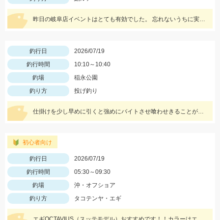
昨日の岐阜店イベントはとても有効でした。 忘れないうちに実践へ
釣行日
2026/07/19
釣行時間
10:10～10:40
釣場
稲永公園
釣り方
投げ釣り
仕掛けを少し早めに引くと強めにバイトさせ喰わせきることが出来ました！エサの石ゴカイは長めに付けると反応良かったです♪
初心者向け
釣行日
2026/07/19
釣行時間
05:30～09:30
釣場
沖・オフショア
釣り方
タコテンヤ・エギ
エギOCTAVIUS（スッテモデル）おすすめです！！カラーはエゴピンク＋イエロー系の2個付けで連発しました♪