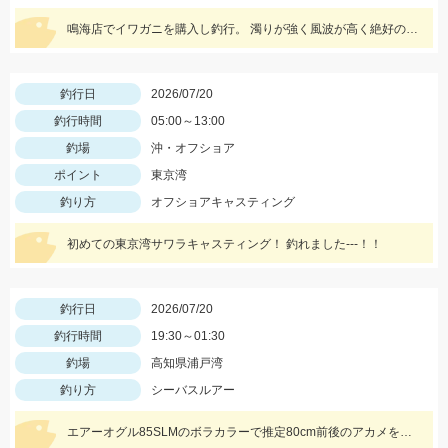
鳴海店でイワガニを購入し釣行。 濁りが強く風波が高く絶好の条件でした。 黒鯛工房50センチタモ枠を遥かに超える推定57センチ。 他3枚追加
釣行日
2026/07/20
釣行時間
05:00～13:00
釣場
沖・オフショア
ポイント
東京湾
釣り方
オフショアキャスティング
初めての東京湾サワラキャスティング！ 釣れました---！！
釣行日
2026/07/20
釣行時間
19:30～01:30
釣場
高知県浦戸湾
釣り方
シーバスルアー
エアーオグル85SLMのボラカラーで推定80cm前後のアカメをかけるも豪快なエラ洗いでフックオフ…また来年挑戦したと思います♪