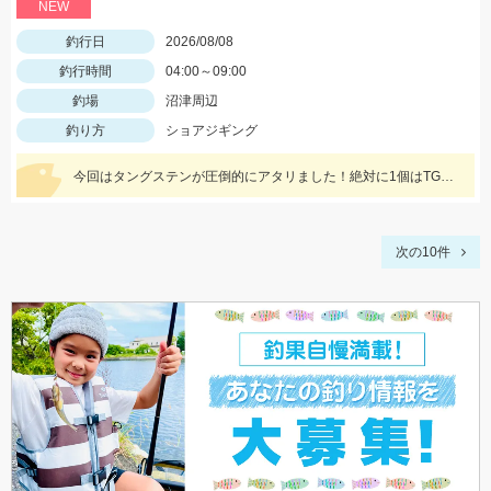
NEW
釣行日
2026/08/08
釣行時間
04:00～09:00
釣場
沼津周辺
釣り方
ショアジギング
今回はタングステンが圧倒的にアタリました！絶対に1個はTG系のジグを持って行きましょう！駿河湾全域で青物絶好調です！
次の10件