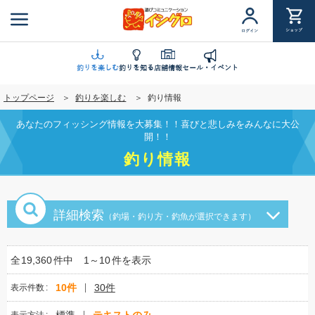
メ
イ
ショップ
ログイン
ン
コ
ン
釣りを楽しむ
釣りを知る
店舗情報
セール・イベント
テ
トップページ
釣りを楽しむ
釣り情報
ン
ツ
あなたのフィッシング情報を大募集！！喜びと悲しみをみんなに大公
に
開！！
移
釣り情報
動
詳細検索
（釣場・釣り方・釣魚が選択できます）
全
19,360
件中
1～10
件を表示
10件
30件
表示件数