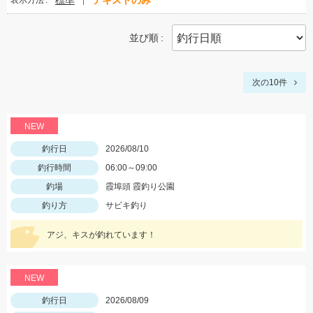
標準
テキストのみ
表示方法
並び順
次の10件
NEW
釣行日
2026/08/10
釣行時間
06:00～09:00
釣場
霞埠頭 霞釣り公園
釣り方
サビキ釣り
アジ、キスが釣れています！
NEW
釣行日
2026/08/09