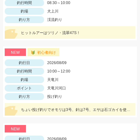
釣行時間
08:30～10:00
釣場
犬上川
釣り方
渓流釣り
ヒットルアーはツリノ・流翠47S！
NEW
初心者向け
釣行日
2026/08/09
釣行時間
10:00～12:00
釣場
天竜川
ポイント
天竜川河口
釣り方
投げ釣り
ちょい投げ釣りでオモリは3号、針は7号、エサは石ゴカイを使用しました。アタリが多くて楽しめました♪
NEW
釣行日
2026/08/09