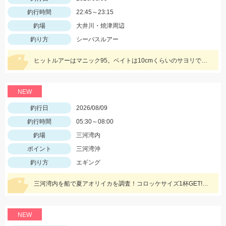
釣行時間
22:45～23:15
釣場
大井川・焼津周辺
釣り方
シーバスルアー
ヒットルアーはマニック95。ベイトは10cmくらいのサヨリでした！
NEW
釣行日
2026/08/09
釣行時間
05:30～08:00
釣場
三河湾内
ポイント
三河湾沖
釣り方
エギング
三河湾内を船で夏アオリイカを調査！コロッケサイズ1杯GET!今年の秋は良さそうかも？？※調査の為リリースさせて頂きました。小型アオリイカのリリースご協力お願いします
NEW