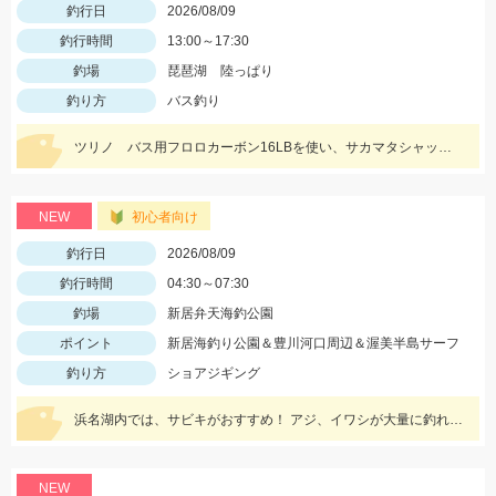
釣行日
2026/08/09
釣行時間
13:00～17:30
釣場
琵琶湖 陸っぱり
釣り方
バス釣り
ツリノ バス用フロロカーボン16LBを使い、サカマタシャッド6インチノーシンカージャークで50cmジャストをキャッチ!!夕マズメはデカいワームが効きます♪
NEW
初心者向け
釣行日
2026/08/09
釣行時間
04:30～07:30
釣場
新居弁天海釣公園
ポイント
新居海釣り公園＆豊川河口周辺＆渥美半島サーフ
釣り方
ショアジギング
浜名湖内では、サビキがおすすめ！ アジ、イワシが大量に釣れてますよ。 豊川周辺では、ハゼが入れ喰い状態！ 渥美半島側では、マゴチ、ヒラメ、青物 などターゲットが多数回遊中！
NEW