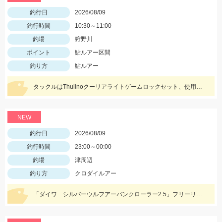
釣行日
2026/08/09
釣行時間
10:30～11:00
釣場
狩野川
ポイント
鮎ルアー区間
釣り方
鮎ルアー
タックルはThulinoクーリアライトゲームロックセット、使用ルアーはアイマ祈晴(キハル)MD75F。20cm超え多くハリ飛ばされました。
NEW
釣行日
2026/08/09
釣行時間
23:00～00:00
釣場
津周辺
釣り方
クロダイルアー
「ダイワ シルバーウルフアーバンクローラー2.5」フリーリグでヒット！