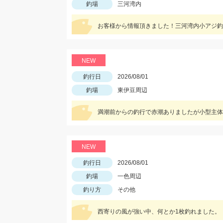
釣場
三河湾内
お客様から情報頂きました！三河湾内小アジ釣
NEW
釣行日
2026/08/01
釣場
東伊豆周辺
満潮前からの釣行で赤潮ありましたが小型主体
NEW
釣行日
2026/08/01
釣場
一色周辺
釣り方
その他
西寄りの風が強い中、何とか1枚釣れました