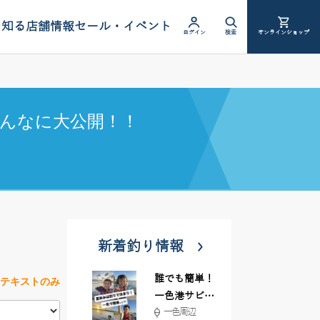
を知る
店舗情報
セール・イベント
ログイン
検索
オンラインショップ
んなに大公開！！
新着釣り情報
誰でも簡単！
テキストのみ
一色港サビキ
一色周辺
＆ちょい投げ