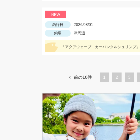
NEW
釣行日
2026/08/01
釣場
津周辺
「アクアウェーブ カーバンクルシュリンプ」
前の10件
1
ペ
2
ペ
3
ー
ー
ジ
ジ