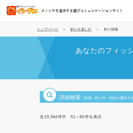
メ
イ
タノシサを追求する遊びコミュニケーションサイト
ン
コ
ン
トップページ
釣りを楽しむ
釣り情報
テ
ン
あなたのフィッ
ツ
に
移
動
詳細検索
（釣場・釣り方・釣魚が選択で
全
19,344
件中
51～60
件を表示