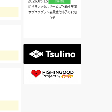
2026.05.15
店舗情報
釣り具レンタルサービスTsulikali 年間
サブスクプラン会員受付終了のお知
らせ