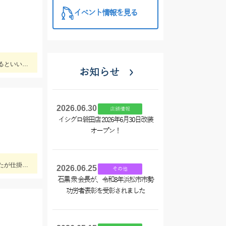
イベント情報を見る
イカメタル好調です♪カラーは赤黄・青・赤緑・ピンクなどに好反応！20～10ｍでもよく釣れるので、15号以下の軽いメタルもあるといいです‼
お知らせ
2026.06.30
店舗情報
イシグロ磐田店 2026年6月30日改装
オープン！
石黒岐阜店で穂先修理、３本の投げ竿で始めたが一本は道糸が古く、重りを付けて投げると切れてしまい使用できず、２本でやったが仕掛けを投げると同じ調子で鈴がなり中〜良型が釣れる休むこともできず終了後に数えたら答えは20本
2026.06.25
その他
石黒 衆 会長が、令和8年浜松市市勢
功労者表彰を受彰されました