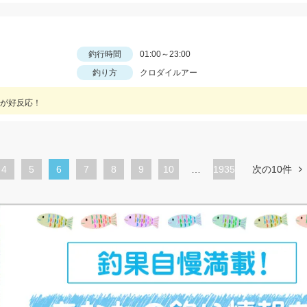
釣行時間
01:00～23:00
釣り方
クロダイルアー
が好反応！
ペ
4
ペ
5
カ
6
ペ
7
ペ
8
ペ
9
ペ
10
…
1935
次の10件
ー
ー
レ
ー
ー
ー
ー
ジ
ジ
ン
ジ
ジ
ジ
ジ
ト
ペ
ー
ジ