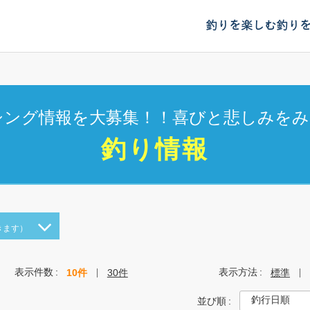
釣りを楽しむ
釣り
シング情報を大募集！！喜びと悲しみをみ
釣り情報
きます）
表示件数
表示方法
10件
30件
標準
並び順