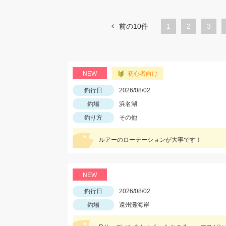
前の10件
1
ペ
2
ペ
3
ー
ー
ジ
ジ
NEW
初心者向け
釣行日
2026/08/02
釣場
浜名湖
釣り方
その他
ルアーのローテーションが大事です！
NEW
釣行日
2026/08/02
釣場
遠州灘海岸