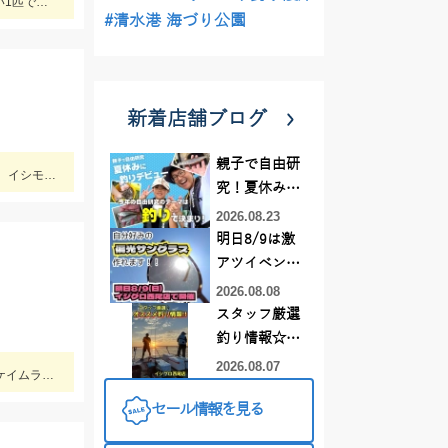
Rサーディンをしゃくったところ、カマスがヒットしてくれました。魚に感謝です。 新色のマイスターブルーカラーで釣れ嬉しい1匹です。
#清水港 海づり公園
新着店舗ブログ
親子で自由研
尺アジ、青物狙いでジグサビキで釣りを開始し、カマスがちょこちょこ釣れるものの、狙いの魚は釣れず…。そこで先週、スズキ、イシモチを釣ることができたモッチーリグをセット！スパテラを使ってシャクりながら誘っていると、ゴンっと強い当たりがあり、なかなか歯ごたえのある引きを楽しみながら慎重に引き上げると、正体はマゴチでした。人生初マゴチの喜びと、モッチーリグで釣れたことの驚きでとても充実した釣行でした。絡まないし、ちゃんと釣れるし、モッチーリグに心から感謝しています( ´ ▽ ` )ﾉ
究！夏休みに
釣りデビュー
2026.08.23
明日8/9は激
アツイベント
日！！！～オ
2026.08.08
ーダー偏光グ
スタッフ厳選
ラス受注会～
釣り情報☆彡
連休は何釣り
2026.08.07
南伊勢の三吉丸さんでイカメテル行ってきました♪メタルは15～25号！！ヒットカラーは定番の赤緑、オレンジブラックゼブラ、ケイムラブルーなどに好反応♬マイカのサイズも大きくなってきており数、型ともに狙える今がベストタイミングです!(^^)!
に行こう
セール情報を見る
♪【イシグロ
西尾店】