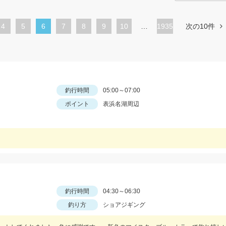
ペ
4
ペ
5
カ
6
ペ
7
ペ
8
ペ
9
ペ
10
…
1935
次の10件
ー
ー
レ
ー
ー
ー
ー
ジ
ジ
ン
ジ
ジ
ジ
ジ
ト
ペ
釣行時間
05:00～07:00
ー
ポイント
表浜名湖周辺
ジ
釣行時間
04:30～06:30
釣り方
ショアジギング