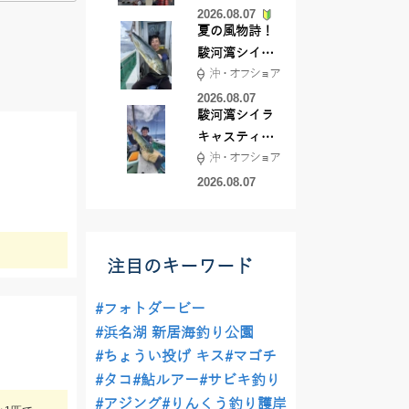
2026.08.07
夏の風物詩！
駿河湾シイラ
沖・オフショア
キャスティン
グ行ってきま
2026.08.07
駿河湾シイラ
した！！
キャスティン
沖・オフショア
グ行ってきま
した！
2026.08.07
注目のキーワード
#フォトダービー
#浜名湖 新居海釣り公園
#ちょうい投げ キス
#マゴチ
#タコ
#鮎ルアー
#サビキ釣り
#アジング
#りんくう釣り護岸