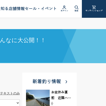
を知る
店舗情報
セール・イベント
ログイン
検索
オンラインショップ
んなに大公開！！
新着釣り情報
お盆休み直
テキストのみ
前 近隣ハゼ
釣り場調査し