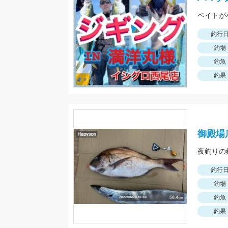
ベイトが
釣行
釣場
釣魚
釣果
御殿場
釣行
釣場
釣魚
釣果