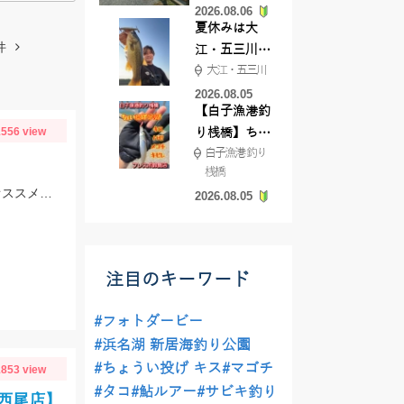
2026.08.06
てきました
夏休みは大
件
江・五三川で
大江・五三川
バスフィッシ
ング♪
2026.08.05
【白子漁港釣
556 view
り桟橋】ちょ
白子漁港 釣り
い投げ釣りが
桟橋
絶好調!キスや
仕掛けは7～8号使用。オモリは15～30号まで使用しました！エサは赤イソメがオススメです！
2026.08.05
ハゼが簡単に
釣れますよ💛
注目のキーワード
#フォトダービー
#浜名湖 新居海釣り公園
#ちょうい投げ キス
#マゴチ
853 view
#タコ
#鮎ルアー
#サビキ釣り
西尾店】