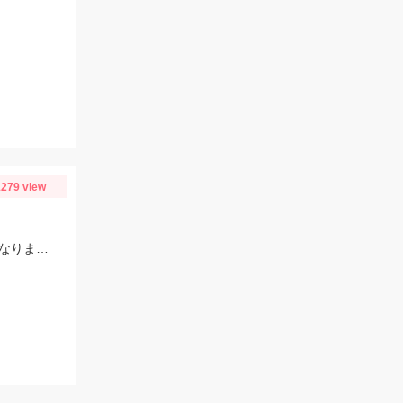
279 view
毎投アタリはあり楽しめました。12時近くなって潮が満ちてきたらまた食い良くなりましたが、エサ切れで終了しました。エサは赤イソメでした。