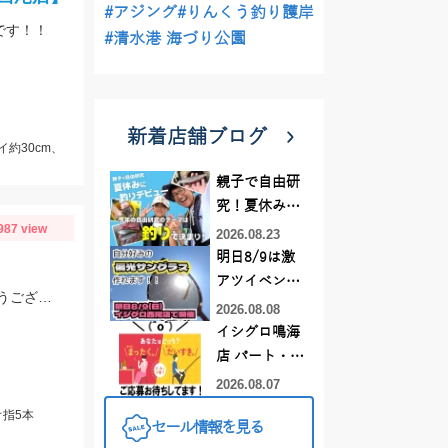
#アジング
#りんくう釣り護岸
です！！
#清水港 海づり公園
新着店舗ブログ
イ約30cm、
親子で自由研
究！夏休みに
987 view
釣りデビュー
2026.08.23
明日8/9は激
アツイベント
夜釣りの釣果です。タチウオはアジの泳がせで釣れました。良型マダイおめでとうございます。
日！！！～オ
2026.08.08
ーダー偏光グ
イシグロ鳴海
ラス受注会～
店 パート・ア
ルバイトスタ
2026.08.07
ッフまだまだ
オ指5本
セール情報を見る
募集中！