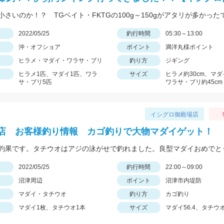
小さいのか！？ TGベイト・FKTGの100g～150gがアタリが多かった
日
2022/05/25
釣行時間
05:30～13:00
沖・オフショア
ポイント
満洋丸様ポイント
ヒラメ・マダイ・ワラサ・ブリ
釣り方
ジギング
ヒラメ1匹、マダイ1匹、ワラ
サイズ
ヒラメ約30cm、マダ
サ・ブリ5匹
ワラサ・ブリ約45cm
イシグロ御殿場店
店 お客様釣り情報 カゴ釣りで大物マダイゲット！
日
2022/05/25
釣行時間
22:00～09:00
沼津周辺
ポイント
沼津市内堤防
マダイ・タチウオ
釣り方
カゴ釣り
マダイ1枚、タチウオ1本
サイズ
マダイ56.4、タチウ