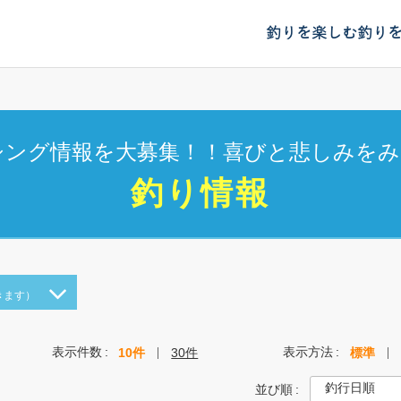
釣りを楽しむ
釣り
シング情報を大募集！！喜びと悲しみをみ
釣り情報
きます）
表示件数
表示方法
10件
30件
標準
並び順