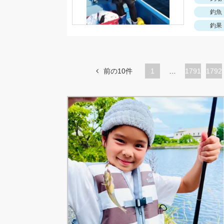
釣魚
釣果
前の10件
1
…
ペ
1791
ペ
1792
ー
ー
ジ
ジ