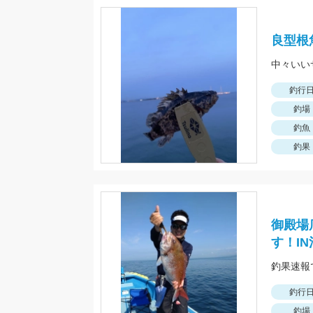
良型根
中々いい
釣行
釣場
釣魚
釣果
御殿場
す！I
釣行
釣場