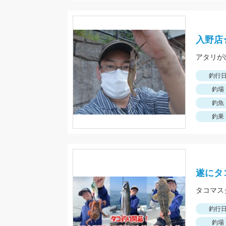
入野店
アタリが
釣行
釣場
釣魚
釣果
遂にタ
タコマス
釣行
釣場