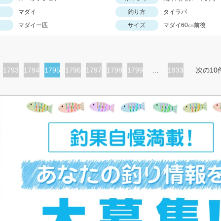
マダイ
釣り方
タイラバ
マダイー匹
サイズ
マダイ60㎝前後
ペ
1793
ペ
1794
カ
1795
ペ
1796
ペ
1797
ペ
1798
ペ
1799
…
1933
次の10
ー
ー
レ
ー
ー
ー
ー
ジ
ジ
ン
ジ
ジ
ジ
ジ
ト
ペ
ー
ジ