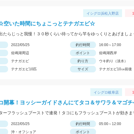
イシグロ浜松入野店
1
☆空いた時間にちょこっとテナガエビ☆
出たらじっと我慢！３０秒くらい待ってから竿をゆっくりとあげましょ
日
2022/05/25
釣行時間
16:00～17:00
佐鳴湖周辺
ポイント
佐鳴湖西岸
テナガエビ
釣り方
ウキ釣り（淡水）
テナガエビ10匹
サイズ
テナガエビ10㎝前後
イシグロ岐阜店
1
コ開幕！ヨッシーガイドさんにてタコ＆サワラ＆マゴチ
ターフラッシュブーストで連発！タコにもフラッシュブーストが効きま
日
2022/05/25
釣行時間
05:00～12:00
沖・オフショア
ポイント