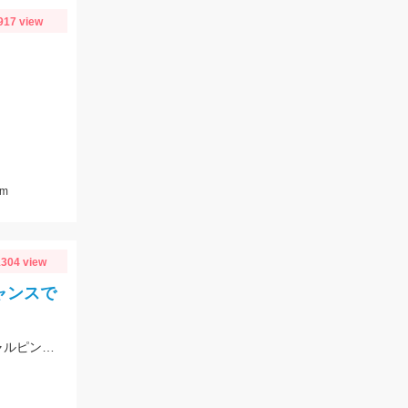
917 view
m
304 view
ャンスで
釣果速報です！真鯛釣れてます!!ヒットタイラバは紅牙カレントブレイカー「ギャルピンク」