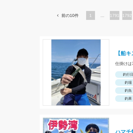
前の10件
1
…
ペ
1791
ペ
1792
ー
ー
ジ
ジ
【船キ
釣行
釣場
釣魚
釣果
ハマチ