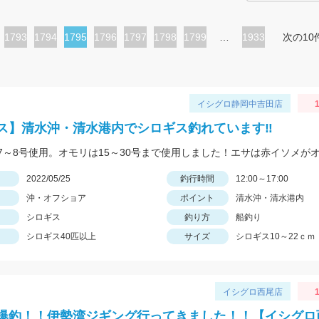
ペ
1793
ペ
1794
カ
1795
ペ
1796
ペ
1797
ペ
1798
ペ
1799
…
1933
次の10
ー
ー
レ
ー
ー
ー
ー
ジ
ジ
ン
ジ
ジ
ジ
ジ
ト
イシグロ静岡中吉田店
1
ペ
ス】清水沖・清水港内でシロギス釣れています‼
ー
ジ
日
2022/05/25
釣行時間
12:00～17:00
沖・オフショア
ポイント
清水沖・清水港内
シロギス
釣り方
船釣り
シロギス40匹以上
サイズ
シロギス10～22ｃｍ
イシグロ西尾店
1
爆釣！！伊勢湾ジギング行ってきました！！【イシグロ