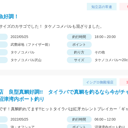
知立店の常連
魚好調！
サイズのカサゴでした！ タケノコメバルも混ざりました。
日
2022/05/25
釣行時間
18:00～20:00
武豊緑地（ファイザー前）
ポイント
タケノコメバル
釣り方
その他
タケノコメバル沢山
サイズ
タケノコメバル〜20c
イシグロ御殿場店
1
店 良型真鯛好調!! タイラバで真鯛を釣るなら今がチ
N沼津湾内ボート釣り
日
2022/05/25
釣行時間
06:00～12:00
沖・オフショア
ポイント
沼津湾内ボート釣り