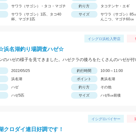
サワラ（サゴシ）・タコ・マゴチ
釣り方
タコテンヤ・エギ
サワラ（サゴシ）1匹、タコ40
サイズ
サワラ（サゴシ）85
杯、マゴチ1匹
んこつ、マゴチ60㎝
イシグロ浜松入野店
☆浜名湖釣り場調査ハゼ☆
日
2022/05/25
釣行時間
10:00～11:00
浜名湖
ポイント
奥浜名湖
ハゼ
釣り方
その他
ハゼ5匹
サイズ
ハゼ6㎝前後
イシグロバイヤー
1
湖クロダイ連日好調です！