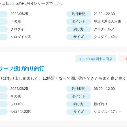
ーはTsulinoのFLAIRシリーズでした。
日
2022/05/25
釣行時間
21:30～22:30
浜名湖
ポイント
奥浜名湖流入河川
クロダイ
釣り方
クロダイルアー
クロダイ４匹
サイズ
クロダイ～42㎝
イシグロ静岡中吉田店
1
サーフ投げ釣り釣行
日
2022/05/25
釣行時間
06:00～12:00
その他
ポイント
シロギス
釣り方
投げ釣り
シロギス22匹
サイズ
シロギス～17ｃｍ