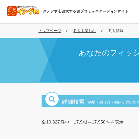
メ
イ
タノシサを追求する遊びコミュニケーションサイト
ン
コ
ン
トップページ
釣りを楽しむ
釣り情報
テ
ン
あなたのフィッ
ツ
に
移
動
詳細検索
（釣場・釣り方・釣魚が選択で
全
19,327
件中
17,941～17,950
件を表示