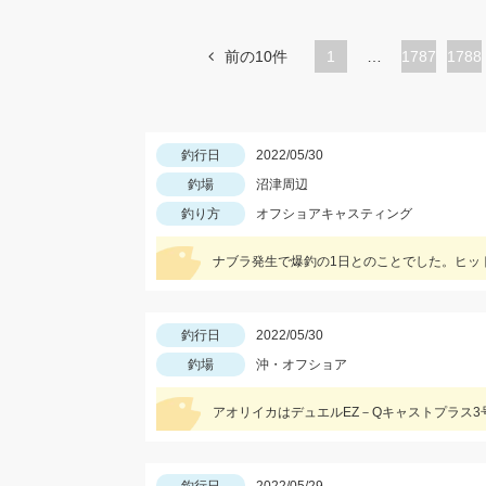
前の10件
1
…
ペ
1787
ペ
1788
ー
ー
ジ
ジ
釣行日
2022/05/30
釣場
沼津周辺
釣り方
オフショアキャスティング
ナブラ発生で爆釣の1日とのことでした。ヒット
釣行日
2022/05/30
釣場
沖・オフショア
アオリイカはデュエルEZ－Qキャストプラス3