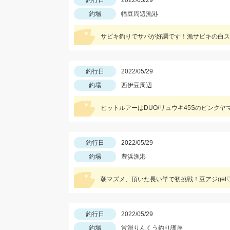
釣行日
2022/05/29
釣場
幡豆周辺漁港
サビキ釣りでサバが好調です！漁サビキの白ス
釣行日
2022/05/29
釣場
西伊豆周辺
ヒットルアーはDUO/リュウキ45Sのピンク
釣行日
2022/05/29
釣場
豊浜漁港
朝マズメ、頂いた長い竿で初挑戦！豆アジget
釣行日
2022/05/29
釣場
常滑りんくう釣り護岸