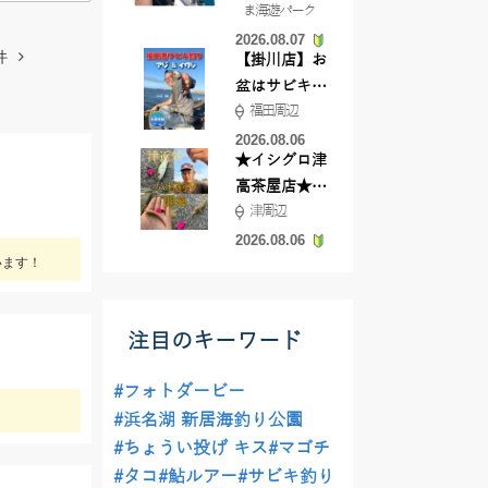
ま海遊パーク
根店
2026.08.07
件
【掛川店】お
盆はサビキ釣
福田周辺
りいきません
か?
2026.08.06
★イシグロ津
高茶屋店★津
津周辺
近郊ハゼ釣れ
てます！
2026.08.06
います！
注目のキーワード
#フォトダービー
#浜名湖 新居海釣り公園
#ちょうい投げ キス
#マゴチ
#タコ
#鮎ルアー
#サビキ釣り