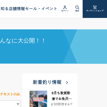
を知る
店舗情報
セール・イベント
ログイン
検索
オンラインショップ
んなに大公開！！
新着釣り情報
8月も敦賀新
テキストのみ
港でお魚沢山
敦賀新港 まるや
♪ イシグロ彦