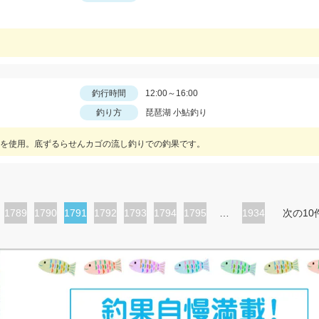
釣行時間
12:00～16:00
釣り方
琵琶湖 小鮎釣り
を使用。底ずるらせんカゴの流し釣りでの釣果です。
ペ
1789
ペ
1790
カ
1791
ペ
1792
ペ
1793
ペ
1794
ペ
1795
…
1934
次の10
ー
ー
レ
ー
ー
ー
ー
ジ
ジ
ン
ジ
ジ
ジ
ジ
ト
ペ