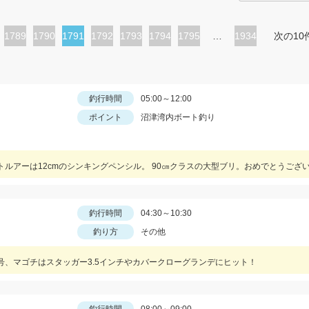
ペ
1789
ペ
1790
カ
1791
ペ
1792
ペ
1793
ペ
1794
ペ
1795
…
1934
次の10
ー
ー
レ
ー
ー
ー
ー
ジ
ジ
ン
ジ
ジ
ジ
ジ
ト
釣行時間
05:00～12:00
ポイント
沼津湾内ボート釣り
ペ
ー
ジ
ルアーは12cmのシンキングペンシル。 90㎝クラスの大型ブリ。おめでとうござ
釣行時間
04:30～10:30
釣り方
その他
号、マゴチはスタッガー3.5インチやカバークローグランデにヒット！