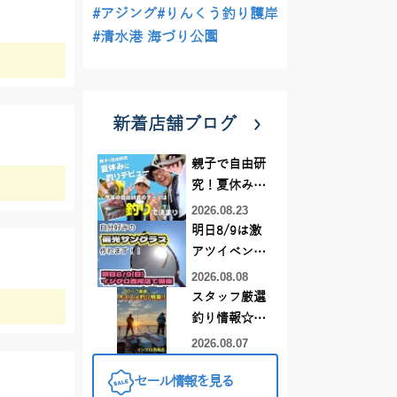
#アジング
#りんくう釣り護岸
#清水港 海づり公園
新着店舗ブログ
親子で自由研
究！夏休みに
釣りデビュー
2026.08.23
明日8/9は激
アツイベント
日！！！～オ
2026.08.08
ーダー偏光グ
スタッフ厳選
ラス受注会～
釣り情報☆彡
連休は何釣り
2026.08.07
に行こう
セール情報を見る
♪【イシグロ