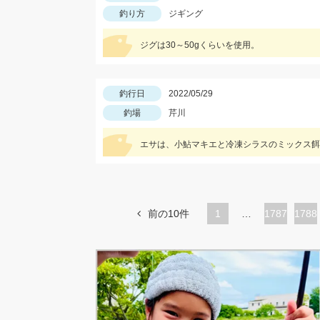
釣り方
ジギング
ジグは30～50gくらいを使用。
釣行日
2022/05/29
釣場
芹川
エサは、小鮎マキエと冷凍シラスのミックス餌
前の10件
1
…
ペ
1787
ペ
1788
ー
ー
ジ
ジ