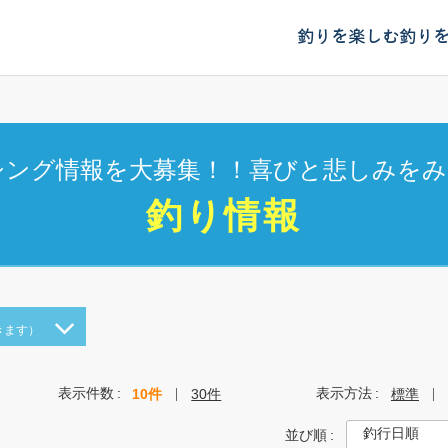
釣りを楽しむ
釣り
シング情報を大募集！！喜びと悲しみをみ
釣り情報
きます）
表示件数
表示方法
10件
30件
標準
並び順