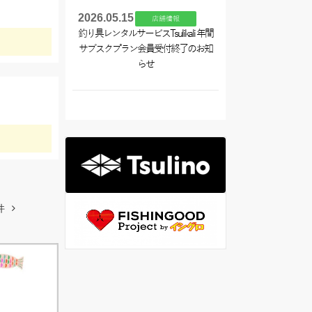
2026.05.15
店舗情報
釣り具レンタルサービスTsulikali 年間
サブスクプラン会員受付終了のお知
らせ
件