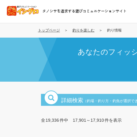
メ
イ
タノシサを追求する遊びコミュニケーションサイト
ン
コ
ン
トップページ
釣りを楽しむ
釣り情報
テ
ン
あなたのフィッ
ツ
に
移
動
詳細検索
（釣場・釣り方・釣魚が選択で
全
19,336
件中
17,901～17,910
件を表示