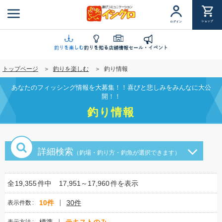
メ
イ
ショップ
ログイン
ン
コ
ン
釣りを楽しむ
釣りを知る
店舗情報
セール・イベント
テ
トップページ
釣りを楽しむ
釣り情報
ン
ツ
あなたのフィッシング情報を大募集！！喜びと悲しみをみんなに大公
に
開！！
移
釣り情報
動
詳細検索
（釣場・釣り方・釣魚が選択できます）
全
19,355
件中
17,951～17,960
件を表示
10件
30件
表示件数