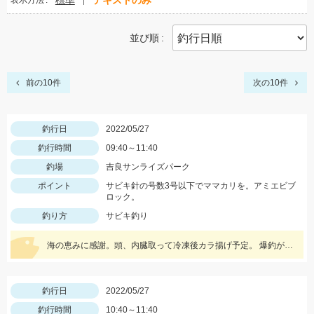
標準
テキストのみ
表示方法
並び順
前の10件
次の10件
釣行日
2022/05/27
釣行時間
09:40～11:40
釣場
吉良サンライズパーク
ポイント
サビキ針の号数3号以下でママカリを。アミエビブ
ロック。
釣り方
サビキ釣り
海の恵みに感謝。頭、内臓取って冷凍後カラ揚げ予定。 爆釣がいつまで続くか見守りたい。
釣行日
2022/05/27
釣行時間
10:40～11:40