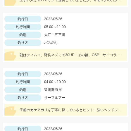
上手い人はオバマリグで連発していましたが、オモリグの方が簡単に数を伸ばすことが出来ました!! オモリグ×スイスイドロッパーが大当たり!!
釣行日
2022/05/26
釣行時間
05:00～11:00
釣場
大江・五三川
釣り方
バス釣り
朝はティムコ、野良ネズミで30UP！その後、OSP、サイコラバーをサイトで使い、40UPをGETしました！
釣行日
2022/05/26
釣行時間
04:00～10:00
釣場
遠州灘海岸
釣り方
サーフルアー
手前のカケアガリを丁寧に探っているとヒット！強いヘッドシェイクがたまりません！
釣行日
2022/05/26