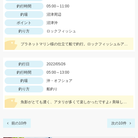
釣行時間
05:00～11:00
釣場
沼津周辺
ポイント
沼津沖
釣り方
ロックフィッシュ
プラネットマリン様の仕立て船で釣行。ロックフィッシュルアー以外にもテンヤやジグ、キャスティングなどその場に応じて色々な釣りが出来ました。
釣行日
2022/05/26
釣行時間
05:00～13:00
釣場
沖・オフショア
釣り方
船釣り
魚影がとても濃く、アタリが多くて楽しかったですよ♪ 美味しい魚ばかり釣れました♪
前の10件
次の10件