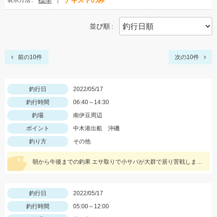
標準
テキストのみ
表示方法
並び順
前の10件
次の10件
釣行日
2022/05/17
釣行時間
06:40～14:30
釣場
南伊豆周辺
ポイント
中木港出船 沖磯
釣り方
その他
朝から午後までの釣果 エサ取りで小サバが大群で居り苦戦しました。
釣行日
2022/05/17
釣行時間
05:00～12:00