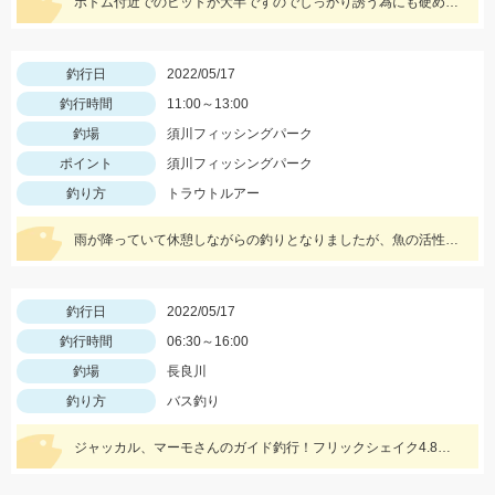
ボトム付近でのヒットが大半ですのでしっかり誘う為にも硬めの竿がオススメ！スッテは基本色の赤緑・赤黄などの20号がメインです。
釣行日
2022/05/17
釣行時間
11:00～13:00
釣場
須川フィッシングパーク
ポイント
須川フィッシングパーク
釣り方
トラウトルアー
雨が降っていて休憩しながらの釣りとなりましたが、魚の活性が高く楽しむことができました！Bスパーク2.0ｇのＧマジョーラに反応良かったです。
釣行日
2022/05/17
釣行時間
06:30～16:00
釣場
長良川
釣り方
バス釣り
ジャッカル、マーモさんのガイド釣行！フリックシェイク4.8インチとRVドリフトフライ3インチで釣れました！