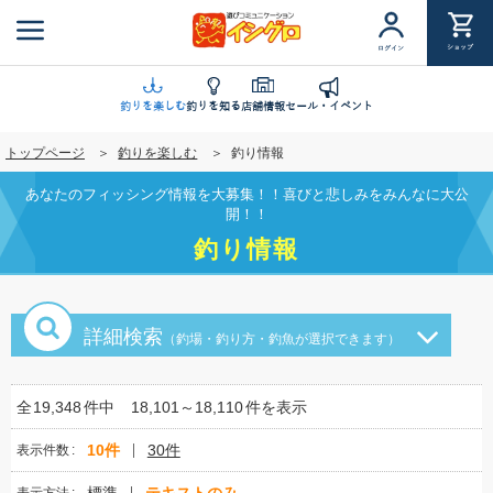
メ
イ
ショップ
ログイン
ン
コ
ン
釣りを楽しむ
釣りを知る
店舗情報
セール・イベント
テ
トップページ
釣りを楽しむ
釣り情報
ン
ツ
あなたのフィッシング情報を大募集！！喜びと悲しみをみんなに大公
に
開！！
移
釣り情報
動
詳細検索
（釣場・釣り方・釣魚が選択できます）
全
19,348
件中
18,101～18,110
件を表示
10件
30件
表示件数