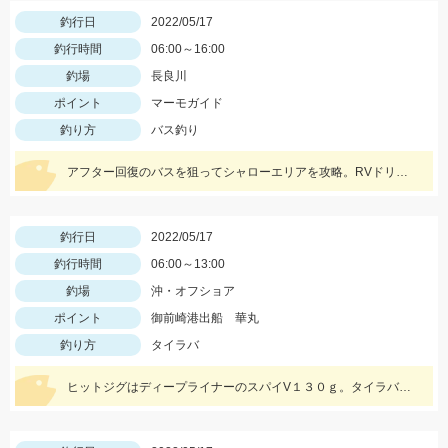
釣行日
2022/05/17
釣行時間
06:00～16:00
釣場
長良川
ポイント
マーモガイド
釣り方
バス釣り
アフター回復のバスを狙ってシャローエリアを攻略。RVドリフトフライ、フリックシェイク4.8インチでの釣果でした。
釣行日
2022/05/17
釣行時間
06:00～13:00
釣場
沖・オフショア
ポイント
御前崎港出船 華丸
釣り方
タイラバ
ヒットジグはディープライナーのスパイV１３０ｇ。タイラバは、なみだまＴＧ８０ｇやビンビン玉１００ｇ等を使用