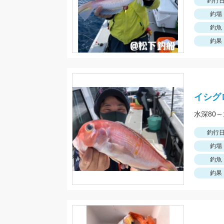
釣行
釣場
釣魚
釣果
イシグ
水深80
釣行
釣場
釣魚
釣果