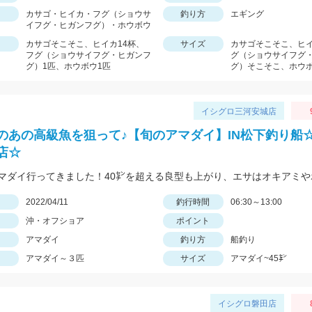
カサゴ・ヒイカ・フグ（ショウサ
釣り方
エギング
イフグ・ヒガンフグ）・ホウボウ
カサゴそこそこ、ヒイカ14杯、
サイズ
カサゴそこそこ、ヒ
フグ（ショウサイフグ・ヒガンフ
グ（ショウサイフグ
グ）1匹、ホウボウ1匹
グ）そこそこ、ホウ
イシグロ三河安城店
のあの高級魚を狙って♪【旬のアマダイ】IN松下釣り船
店☆
日
2022/04/11
釣行時間
06:30～13:00
沖・オフショア
ポイント
アマダイ
釣り方
船釣り
アマダイ～３匹
サイズ
アマダイ~45㌢
イシグロ磐田店