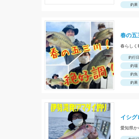
釣果
春の五
釣行
釣場
釣魚
釣果
イシグ
愛知県か