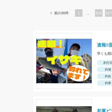
前の30件
1
…
ペ
616
ペ
617
ー
ー
ジ
ジ
速報‼
早くも開
釣行
釣場
釣魚
釣果
初夏ビ