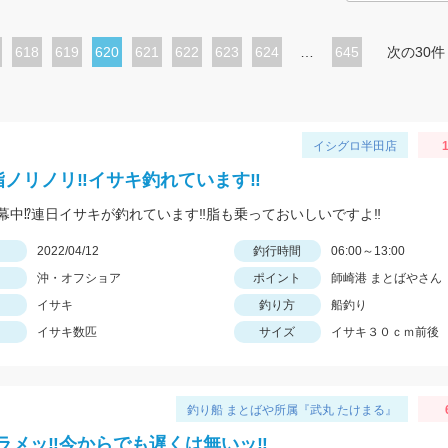
ペ
618
ペ
619
カ
620
ペ
621
ペ
622
ペ
623
ペ
624
…
645
次の30件
ー
ー
レ
ー
ー
ー
ー
ジ
ジ
ン
ジ
ジ
ジ
ジ
ト
イシグロ半田店
1
ペ
脂ノリノリ‼イサキ釣れています‼
ー
幕中⁉連日イサキが釣れています‼脂も乗っておいしいですよ‼
ジ
日
2022/04/12
釣行時間
06:00～13:00
沖・オフショア
ポイント
師崎港 まとばやさん
イサキ
釣り方
船釣り
イサキ数匹
サイズ
イサキ３０ｃｍ前後
釣り船 まとばや所属『武丸 たけまる』
ラメッ‼︎今からでも遅くは無いッ‼︎