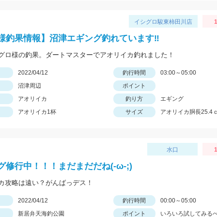
イシグロ駿東柿田川店
様釣果情報】沼津エギング釣れています‼
グロ様の釣果。ダートマスターでアオリイカ釣れました！
日
2022/04/12
釣行時間
03:00～05:00
沼津周辺
ポイント
アオリイカ
釣り方
エギング
アオリイカ1杯
サイズ
アオリイカ胴長25.4
水口
1
グ修行中！！！まだまだだね(-ω-;)
カ攻略は遠い？がんばっデス！
日
2022/04/12
釣行時間
00:00～05:00
新居弁天海釣公園
ポイント
いろいろ試してみる