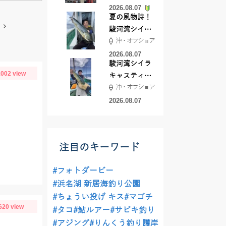
2026.08.07
夏の風物詩！
駿河湾シイラ
沖・オフショア
キャスティン
グ行ってきま
2026.08.07
駿河湾シイラ
した！！
002 view
キャスティン
沖・オフショア
グ行ってきま
した！
2026.08.07
注目のキーワード
#フォトダービー
#浜名湖 新居海釣り公園
#ちょうい投げ キス
#マゴチ
620 view
#タコ
#鮎ルアー
#サビキ釣り
#アジング
#りんくう釣り護岸