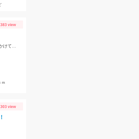
ど
383 view
春らしく暖かくなってきてバスもよく動くようになってきました！ベイトを追いかけている元気なバスも増えてきましたよ！
ｃｍ
303 view
！