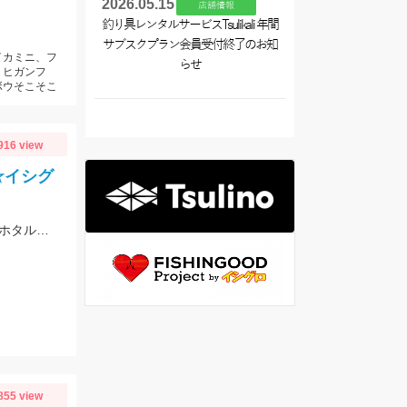
2026.05.15
店舗情報
釣り具レンタルサービスTsulikali 年間
サブスクプラン会員受付終了のお知
イカミニ、フ
らせ
・ヒガンフ
ボウそこそこ
916 view
☆イシグ
話題のアマダイ行ってきました！40㌢を超える良型も上がり、エサはオキアミやホタルイカです☆
855 view