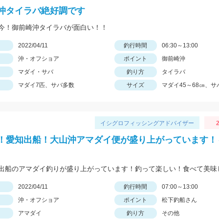
沖タイラバ絶好調です
今！御前崎沖タイラバが面白い！！
日
2022/04/11
釣行時間
06:30～13:00
沖・オフショア
ポイント
御前崎沖
マダイ・サバ
釣り方
タイラバ
マダイ7匹、サバ多数
サイズ
マダイ45～68㎝、サバ
イシグロフィッシングアドバイザー
2
！愛知出船！大山沖アマダイ便が盛り上がっています！
日
2022/04/11
釣行時間
07:00～13:00
沖・オフショア
ポイント
松下釣船さん
アマダイ
釣り方
その他