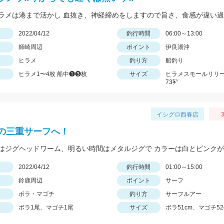
日
2022/04/12
釣行時間
06:00～13:00
師崎周辺
ポイント
伊良湖沖
ヒラメ
釣り方
船釣り
ヒラメ1〜4枚 船中❶❸枚
サイズ
ヒラメスモールリリ
73㌢
イシグロ西春店
3
の三重サーフへ！
はジグヘッドワーム、明るい時間はメタルジグで カラーは白とピンク
日
2022/04/12
釣行時間
01:00～15:00
鈴鹿周辺
ポイント
サーフ
ボラ・マゴチ
釣り方
サーフルアー
ボラ1尾、マゴチ1尾
サイズ
ボラ51cm、マゴチ52