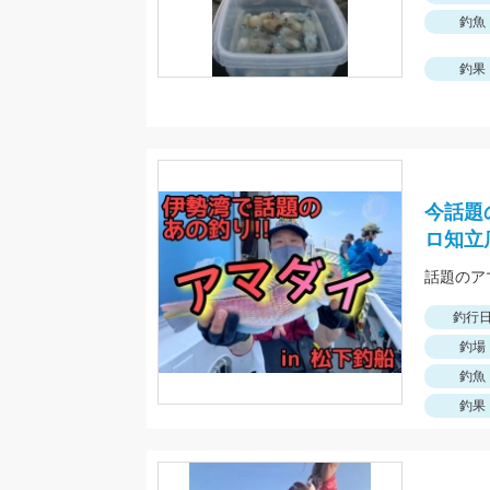
釣魚
釣果
今話題
ロ知立
釣行
釣場
釣魚
釣果