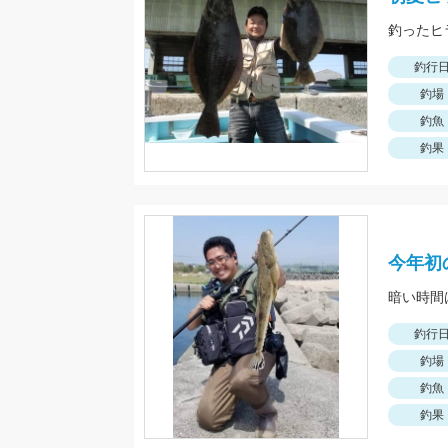
釣行
釣場
釣魚
釣果
今年初
暗い時間
釣行
釣場
釣魚
釣果