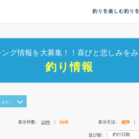
釣りを楽しむ
釣り
シング情報を大募集！！喜びと悲しみをみ
釣り情報
きます）
表示件数
表示方法
10件
30件
標準
並び順