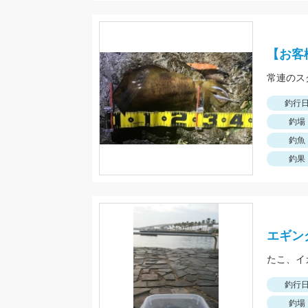
【お客
常連のス
釣行
釣場
釣魚
釣果
エギン
たこ、イ
釣行
釣場