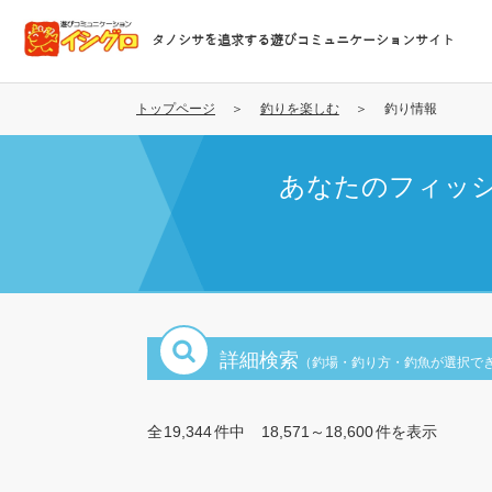
メ
イ
タノシサを追求する遊びコミュニケーションサイト
ン
コ
ン
トップページ
釣りを楽しむ
釣り情報
テ
ン
あなたのフィッ
ツ
に
移
動
詳細検索
（釣場・釣り方・釣魚が選択で
全
19,344
件中
18,571～18,600
件を表示