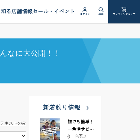
を知る
店舗情報
セール・イベント
ログイン
検索
オンラインショップ
んなに大公開！！
新着釣り情報
誰でも簡単！
テキストのみ
一色港サビキ
一色周辺
＆ちょい投げ