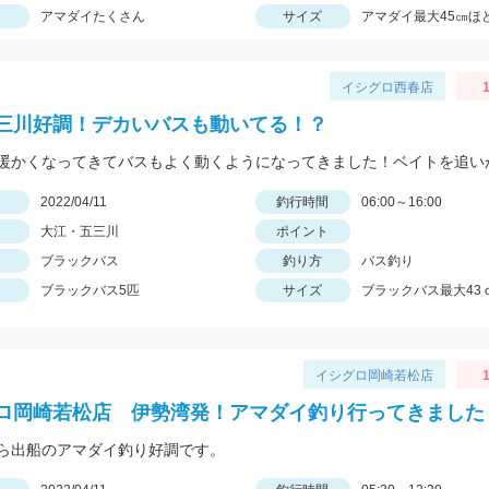
アマダイたくさん
サイズ
アマダイ最大45㎝ほ
イシグロ西春店
1
三川好調！デカいバスも動いてる！？
日
2022/04/11
釣行時間
06:00～16:00
大江・五三川
ポイント
ブラックバス
釣り方
バス釣り
ブラックバス5匹
サイズ
ブラックバス最大43
イシグロ岡崎若松店
1
ロ岡崎若松店 伊勢湾発！アマダイ釣り行ってきました
ら出船のアマダイ釣り好調です。