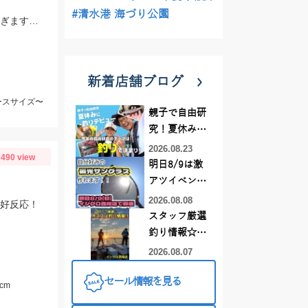
#清水港 海づり公園
釣ったヒラメは港まで活かし 血抜き、神経締めをしますので旨さ、食感が違い過ぎますッ‼︎
新着店舗ブログ
ースサイズ〜
親子で自由研
究！夏休みに
釣りデビュー
2026.08.23
490 view
明日8/9は激
アツイベント
日！！！～オ
2026.08.08
が好反応！
ーダー偏光グ
スタッフ厳選
ラス受注会～
釣り情報☆彡
連休は何釣り
2026.08.07
に行こう
セール情報を見る
♪【イシグロ
cm
西尾店】