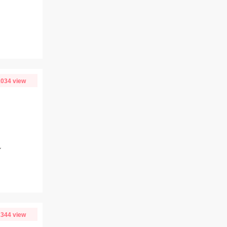
034 view
！
ル
344 view