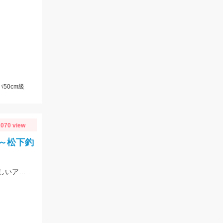
50cm級
070 view
～松下釣
愛知県内出船のアマダイ釣りが盛り上がっています！釣って楽しい！食べて美味しいアマダイを釣ってみませんか？