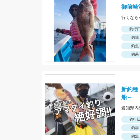
御前崎
行くなら
釣行
釣場
釣魚
釣果
新釣種
船～
釣行
釣場
釣魚