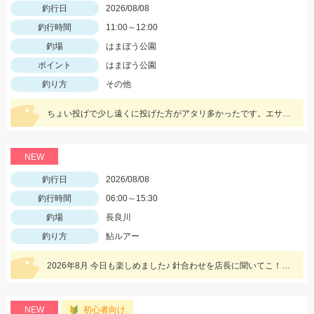
釣行日
2026/08/08
釣行時間
11:00～12:00
釣場
はまぼう公園
ポイント
はまぼう公園
釣り方
その他
ちょい投げで少し遠くに投げた方がアタリ多かったです。エサは初心者の方は『ゴールド』が針に刺しやすくオススメ♪ハゼはまだ小振りサイズなので、針は６号。ハゼ釣りのシーズンはこれからですよ～♪
NEW
釣行日
2026/08/08
釣行時間
06:00～15:30
釣場
長良川
釣り方
鮎ルアー
2026年8月 今日も楽しめました♪ 針合わせを店長に聞いてこ！伝授お願いします！
NEW
初心者向け