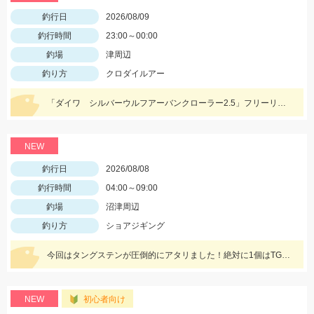
釣行日
2026/08/09
釣行時間
23:00～00:00
釣場
津周辺
釣り方
クロダイルアー
「ダイワ シルバーウルフアーバンクローラー2.5」フリーリグでヒット！
NEW
釣行日
2026/08/08
釣行時間
04:00～09:00
釣場
沼津周辺
釣り方
ショアジギング
今回はタングステンが圧倒的にアタリました！絶対に1個はTG系のジグを持って行きましょう！駿河湾全域で青物絶好調です！
NEW
初心者向け