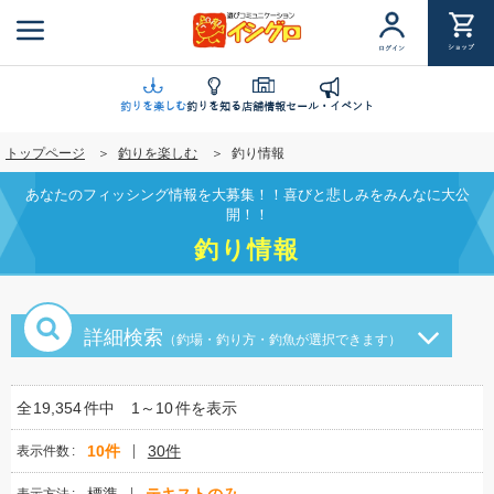
メ
イ
ショップ
ログイン
ン
コ
ン
釣りを楽しむ
釣りを知る
店舗情報
セール・イベント
テ
トップページ
釣りを楽しむ
釣り情報
ン
ツ
あなたのフィッシング情報を大募集！！喜びと悲しみをみんなに大公
に
開！！
移
釣り情報
動
詳細検索
（釣場・釣り方・釣魚が選択できます）
全
19,354
件中
1～10
件を表示
10件
30件
表示件数