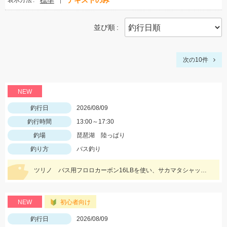
標準
テキストのみ
表示方法
並び順
次の10件
NEW
釣行日
2026/08/09
釣行時間
13:00～17:30
釣場
琵琶湖 陸っぱり
釣り方
バス釣り
ツリノ バス用フロロカーボン16LBを使い、サカマタシャッド6インチノーシンカージャークで50cmジャストをキャッチ!!夕マズメはデカいワームが効きます♪
NEW
初心者向け
釣行日
2026/08/09