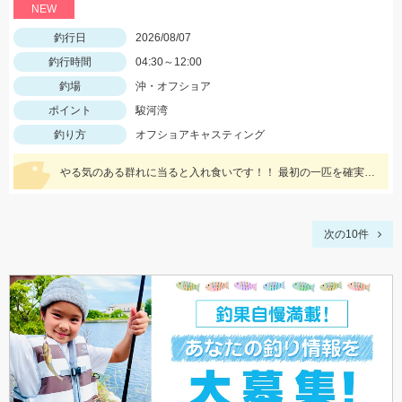
NEW
釣行日
2026/08/07
釣行時間
04:30～12:00
釣場
沖・オフショア
ポイント
駿河湾
釣り方
オフショアキャスティング
やる気のある群れに当ると入れ食いです！！ 最初の一匹を確実に掛けて船べりに寄せてくることで船の周りがシイラだらけになり船中お祭り騒ぎになります！！
次の10件