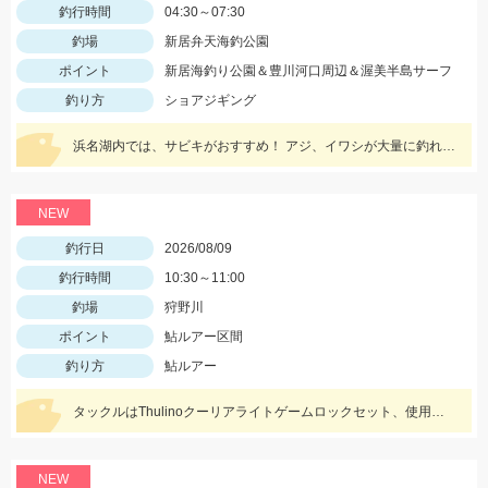
釣行時間
04:30～07:30
釣場
新居弁天海釣公園
ポイント
新居海釣り公園＆豊川河口周辺＆渥美半島サーフ
釣り方
ショアジギング
浜名湖内では、サビキがおすすめ！ アジ、イワシが大量に釣れてますよ。 豊川周辺では、ハゼが入れ喰い状態！ 渥美半島側では、マゴチ、ヒラメ、青物 などターゲットが多数回遊中！
NEW
釣行日
2026/08/09
釣行時間
10:30～11:00
釣場
狩野川
ポイント
鮎ルアー区間
釣り方
鮎ルアー
タックルはThulinoクーリアライトゲームロックセット、使用ルアーはアイマ祈晴(キハル)MD75F。20cm超え多くハリ飛ばされました。
NEW