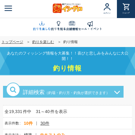
メ
イ
ショップ
ログイン
ン
コ
ン
釣りを楽しむ
釣りを知る
店舗情報
セール・イベント
テ
トップページ
釣りを楽しむ
釣り情報
ン
ツ
あなたのフィッシング情報を大募集！！喜びと悲しみをみんなに大公
に
開！！
移
釣り情報
動
詳細検索
（釣場・釣り方・釣魚が選択できます）
全
19,331
件中
31～40
件を表示
10件
30件
表示件数