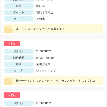
釣場
浜名湖
ポイント
表浜名湖周辺
釣り方
その他
ルアーのローテーションが大事です！
NEW
釣行日
2026/08/02
釣行時間
04:30～06:30
釣場
遠州灘海岸
釣り方
ショアジギング
Rサーディンをしゃくったところ、カマスがヒットしてくれました。魚に感謝です。 新色のマイスターブルーカラーで釣れ嬉しい1匹です。
NEW
釣行日
2026/08/02