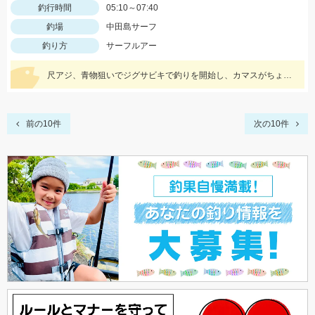
釣行時間
05:10～07:40
釣場
中田島サーフ
釣り方
サーフルアー
尺アジ、青物狙いでジグサビキで釣りを開始し、カマスがちょこちょこ釣れるものの、狙いの魚は釣れず…。そこで先週、スズキ、イシモチを釣ることができたモッチーリグをセット！スパテラを使ってシャクりながら誘っていると、ゴンっと強い当たりがあり、なかなか歯ごたえのある引きを楽しみながら慎重に引き上げると、正体はマゴチでした。人生初マゴチの喜びと、モッチーリグで釣れたことの驚きでとても充実した釣行でした。絡まないし、ちゃんと釣れるし、モッチーリグに心から感謝しています( ´ ▽ ` )ﾉ
前の10件
次の10件