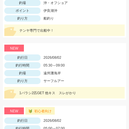
釣場
沖・オフショア
ポイント
伊良湖沖
釣り方
船釣り
テンヤ専門で出船中！
NEW
釣行日
2026/08/02
釣行時間
05:30～09:00
釣場
遠州灘海岸
釣り方
サーフルアー
1バラシ2匹GET 他キス スレがかり
NEW
初心者向け
釣行日
2026/08/02
釣行時間
05:00～07:00