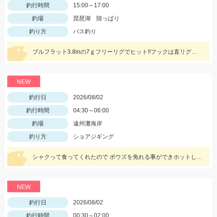
釣行時間
15:00～17:00
釣場
琵琶湖 陸っぱり
釣り方
バス釣り
ブルフラット3.8inの7ｇフリーリグでヒット!!フックは直リグフック、ラインはツリノフロロがオススメです!!カバー撃ちが熱い時期になってきましたよ♪
NEW
釣行日
2026/08/02
釣行時間
04:30～06:00
釣場
遠州灘海岸
釣り方
ショアジギング
シャクって食ってくれたので ボウズを免れる事ができホットしました。
NEW
釣行日
2026/08/02
釣行時間
00:30～02:00