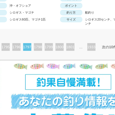
沖・オフショア
ポイント
シロギス・マゴチ
釣り方
船釣り
シロギス60匹、マゴチ1匹
サイズ
シロギス20センチ、
ンチ
ペ
1795
ペ
1796
カ
1797
ペ
1798
ペ
1799
ペ
1800
ペ
1801
…
1933
次の10
ー
ー
レ
ー
ー
ー
ー
ジ
ジ
ン
ジ
ジ
ジ
ジ
ト
ペ
ー
ジ