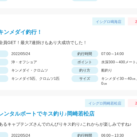
イシグロ鳴海店
2
キンメダイ釣行！
全員GET！最大7連掛けもあり大成功でした！
日
2022/05/24
釣行時間
07:00～14:00
沖・オフショア
ポイント
水深300～400メート
キンメダイ・クロムツ
釣り方
船釣り
キンメダイ5匹、クロムツ1匹
サイズ
キンメダイ30～40㎝
0㎝
イシグロ岡崎若松店
2
レンタルボートでキス釣り♪岡崎若松店
あるキャプテンズさんでのんびりキス釣り♪これからが楽しみですね♪
日
2022/05/24
釣行時間
06:00～13:30