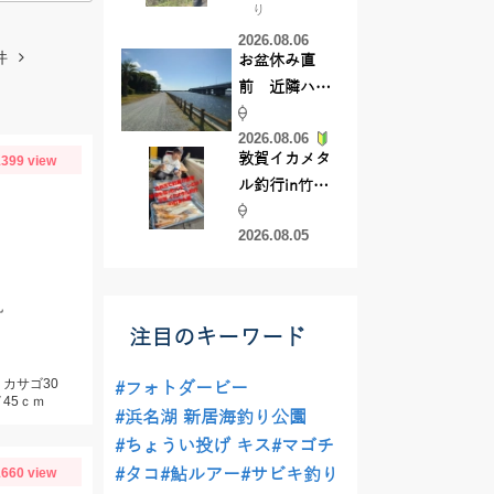
り
【45cmキャ
2026.08.06
ッチ】
件
お盆休み直
前 近隣ハゼ
釣り場調査し
2026.08.06
てきました
敦賀イカメタ
399 view
ル釣行in竹宝
丸様 釣り方で
2026.08.05
釣果が激変！
竿頭を取った
パターンと
丸
は？
注目のキーワード
カサゴ30
#フォトダービー
45ｃｍ
#浜名湖 新居海釣り公園
#ちょうい投げ キス
#マゴチ
660 view
#タコ
#鮎ルアー
#サビキ釣り