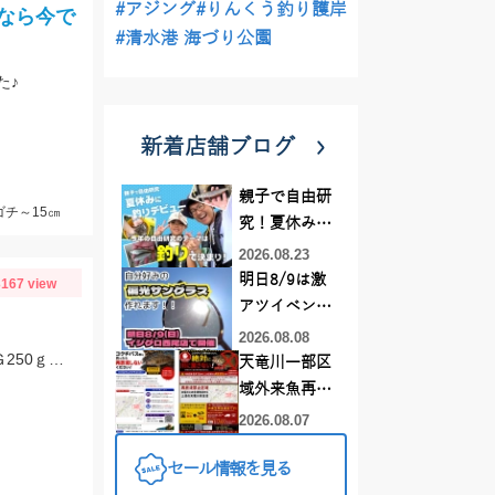
#アジング
#りんくう釣り護岸
なら今で
#清水港 海づり公園
た♪
新着店舗ブログ
親子で自由研
ゴチ～15㎝
究！夏休みに
釣りデビュー
2026.08.23
明日8/9は激
167 view
アツイベント
日！！！～オ
2026.08.08
重たいヘッドと手返しでマダイをキャッチ！なみだま250ｇ、ボンバーヘッドＴＧ250ｇ使用。
ーダー偏光グ
天竜川一部区
ラス受注会～
域外来魚再放
流禁止となり
2026.08.07
ました
セール情報を見る