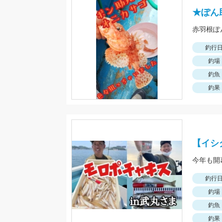
★ぽん
釣行
釣場
釣魚
釣果
【イシ
釣行
釣場
釣魚
釣果