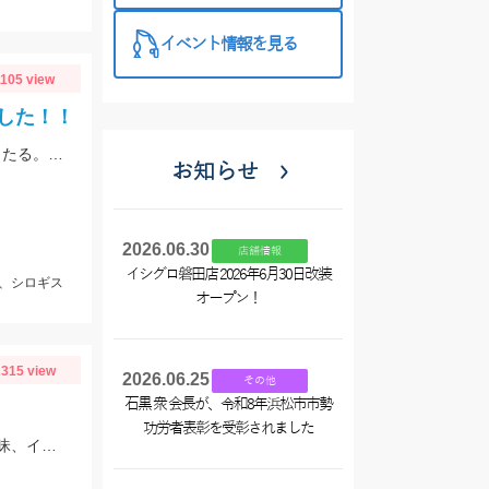
イベント情報を見る
1105 view
した！！
敦賀にて、シロギスは石ゴカイをエサに14匹。岸から10～30ｍくらいでもよく当たる。夕方にサゴシがヒット、ルアーはレンジバイブ55。
お知らせ
2026.06.30
店舗情報
イシグロ磐田店 2026年6月30日改装
、シロギス
オープン！
315 view
2026.06.25
その他
石黒 衆 会長が、令和8年浜松市市勢
功労者表彰を受彰されました
豊浜釣り桟橋へファミリーでサビキ釣りを楽しんできました！コマセはサビキ三昧、イワシ三昧がオススメです！