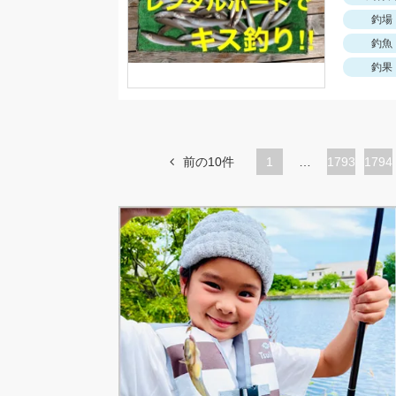
釣場
釣魚
釣果
前の10件
1
…
ペ
1793
ペ
1794
ー
ー
ジ
ジ