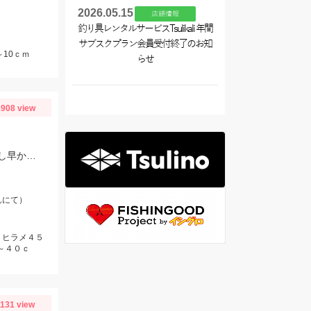
2026.05.15
店舗情報
釣り具レンタルサービスTsulikali 年間
サブスクプラン会員受付終了のお知
10ｃｍ
らせ
908 view
釣華丸さんにて太刀魚のジギング＆泳がせ調査行ってきました。太刀魚はまだ少し早かった感じですが良型も出ました！
んにて）
、ヒラメ４５
～４０ｃ
1131 view