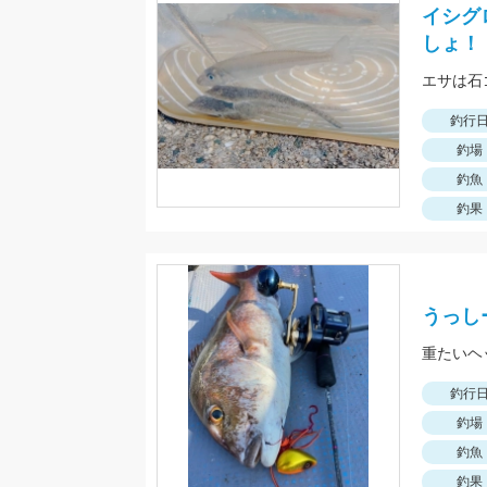
イシグ
しょ！
エサは石
釣行
釣場
釣魚
釣果
うっし
釣行
釣場
釣魚
釣果