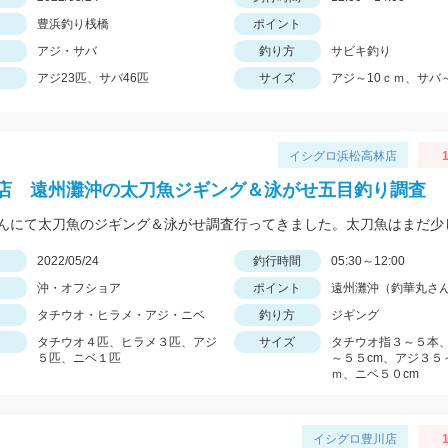
豊浜釣り桟橋
ポイント
アジ・サバ
釣り方
サビキ釣り
アジ23匹、サバ46匹
サイズ
アジ～10ｃｍ、サバ～
イシグロ浜松高林店
1
店 遠州灘沖の太刀魚ジギング＆泳がせ五目釣り調査
日
2022/05/24
釣行時間
05:30～12:00
沖・オフショア
ポイント
遠州灘沖（釣華丸さ
タチウオ・ヒラメ・アジ・ニベ
釣り方
ジギング
タチウオ４匹、ヒラメ３匹、アジ
サイズ
タチウオ指３～５本
５匹、ニベ１匹
～５５cm、アジ３５
ｍ、ニベ５０cm
イシグロ豊川店