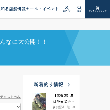
を知る
店舗情報
セール・イベント
ログイン
検索
オンラインショップ
んなに大公開！！
新着釣り情報
【彦根店】夏
テキストのみ
はやっぱりカ
琵琶湖 陸っぱ
バー撃ち