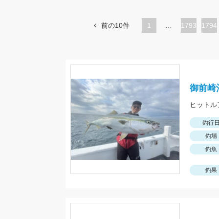
前の10件
1
…
ペ
1793
ペ
1794
ー
ー
ジ
ジ
御前崎
ヒットル
釣行
釣場
釣魚
釣果