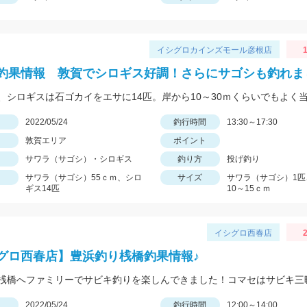
イシグロカインズモール彦根店
釣果情報 敦賀でシロギス好調！さらにサゴシも釣れま
日
2022/05/24
釣行時間
13:30～17:30
敦賀エリア
ポイント
サワラ（サゴシ）・シロギス
釣り方
投げ釣り
サワラ（サゴシ）55ｃｍ、シロ
サイズ
サワラ（サゴシ）1匹
ギス14匹
10～15ｃｍ
イシグロ西春店
2
グロ西春店】豊浜釣り桟橋釣果情報♪
日
2022/05/24
釣行時間
12:00～14:00