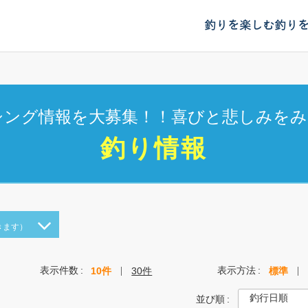
釣りを楽しむ
釣り
シング情報を大募集！！喜びと悲しみをみ
釣り情報
きます）
表示件数
表示方法
10件
30件
標準
並び順