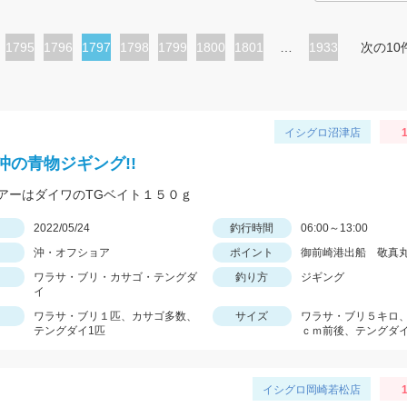
ペ
1795
ペ
1796
カ
1797
ペ
1798
ペ
1799
ペ
1800
ペ
1801
…
1933
次の10
ー
ー
レ
ー
ー
ー
ー
ジ
ジ
ン
ジ
ジ
ジ
ジ
ト
イシグロ沼津店
1
ペ
沖の青物ジギング!!
ー
アーはダイワのTGベイト１５０ｇ
ジ
日
2022/05/24
釣行時間
06:00～13:00
沖・オフショア
ポイント
御前崎港出船 敬真
ワラサ・ブリ・カサゴ・テングダ
釣り方
ジギング
イ
ワラサ・ブリ１匹、カサゴ多数、
サイズ
ワラサ・ブリ５キロ、
テングダイ1匹
ｃｍ前後、テングダイ
イシグロ岡崎若松店
1