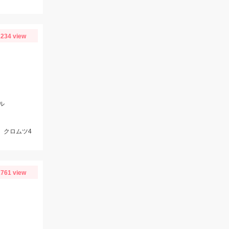
234 view
ル
、クロムツ4
761 view