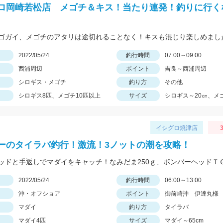
ロ岡崎若松店 メゴチ＆キス！当たり連発！釣りに行く
ゴガイ、メゴチのアタリは途切れることなく！キスも混じり楽しめまし
日
2022/05/24
釣行時間
07:00～09:00
西浦周辺
ポイント
吉良～西浦周辺
シロギス・メゴチ
釣り方
その他
シロギス8匹、メゴチ10匹以上
サイズ
シロギス～20㎝、メ
イシグロ焼津店
3
ーのタイラバ釣行！激流！3ノットの潮を攻略！
日
2022/05/24
釣行時間
06:00～13:00
沖・オフショア
ポイント
御前崎沖 伊達丸様
マダイ
釣り方
タイラバ
マダイ4匹
サイズ
マダイ～65cm