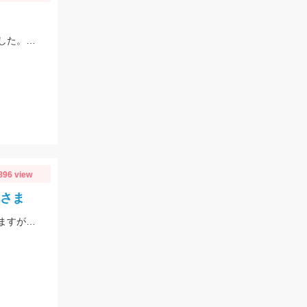
赤羽根ぽん助丸さんでアカムツ・アラ・オニカサゴの高級魚リレーに行ってきました。下潮が動かず苦戦しましたがオニカサゴGETです
896 view
丸さま
今年も開幕‼船キス釣りに行ってきました‼まだまだサイズが小さいものも混じりますが、ハリは8～10号の方が掛かりがよくオススメですよ‼