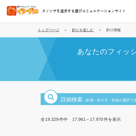
メ
イ
タノシサを追求する遊びコミュニケーションサイト
ン
コ
ン
トップページ
釣りを楽しむ
釣り情報
テ
ン
あなたのフィッ
ツ
に
移
動
詳細検索
（釣場・釣り方・釣魚が選択で
全
19,329
件中
17,961～17,970
件を表示