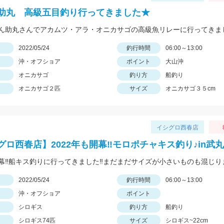
助丸 高級五目釣り行ってきました★
日
2022/05/24
釣行時間
06:00～13:00
沖・オフショア
ポイント
大山沖
オニカサゴ
釣り方
船釣り
オニカサゴ２匹
サイズ
オニカサゴ３５cm
イシグロ西春店
グロ西春店】2022年も開幕‼モロポチャキス釣り♪in武
日
2022/05/24
釣行時間
06:00～13:00
沖・オフショア
ポイント
シロギス
釣り方
船釣り
シロギス74匹
サイズ
シロギス~22cm