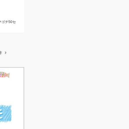
マゴチ50セ
件