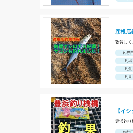
彦根店
釣行
釣場
釣魚
釣果
【イシ
釣行