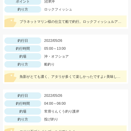
ポイント
沼津沖
釣り方
ロックフィッシュ
プラネットマリン様の仕立て船で釣行。ロックフィッシュルアー以外にもテンヤやジグ、キャスティングなどその場に応じて色々な釣りが出来ました。
釣行日
2022/05/26
釣行時間
05:00～13:00
釣場
沖・オフショア
釣り方
船釣り
魚影がとても濃く、アタリが多くて楽しかったですよ♪ 美味しい魚ばかり釣れました♪
釣行日
2022/05/26
釣行時間
04:00～06:00
釣場
常滑りんくう釣り護岸
釣り方
投げ釣り