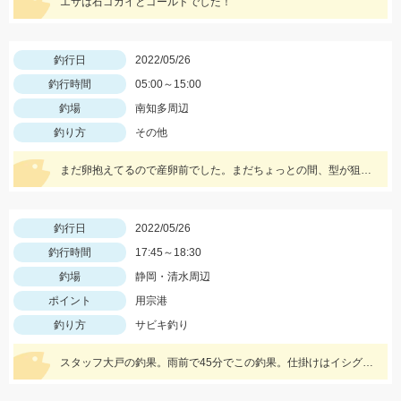
エサは石ゴカイとゴールドでした！
釣行日
2022/05/26
釣行時間
05:00～15:00
釣場
南知多周辺
釣り方
その他
まだ卵抱えてるので産卵前でした。まだちょっとの間、型が狙えそうです。
釣行日
2022/05/26
釣行時間
17:45～18:30
釣場
静岡・清水周辺
ポイント
用宗港
釣り方
サビキ釣り
スタッフ大戸の釣果。雨前で45分でこの釣果。仕掛けはイシグロのNEO 豆アジマッチ２号にて。