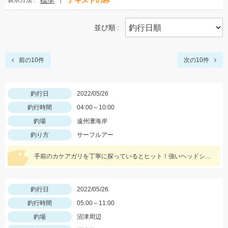
標準
テキストのみ
表示方法
並び順
前の10件
次の10件
釣行日
2022/05/26
釣行時間
04:00～10:00
釣場
遠州灘海岸
釣り方
サーフルアー
手前のカケアガリを丁寧に探っているとヒット！強いヘッドシェイクがたまりません！
釣行日
2022/05/26
釣行時間
05:00～11:00
釣場
沼津周辺