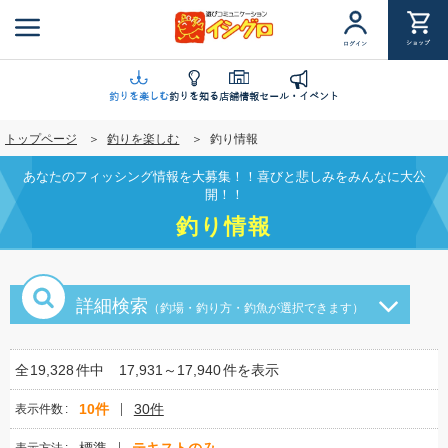
メ
イ
ショップ
ログイン
ン
コ
ン
釣りを楽しむ
釣りを知る
店舗情報
セール・イベント
テ
トップページ
釣りを楽しむ
釣り情報
ン
ツ
あなたのフィッシング情報を大募集！！喜びと悲しみをみんなに大公
に
開！！
移
釣り情報
動
詳細検索
（釣場・釣り方・釣魚が選択できます）
全
19,328
件中
17,931～17,940
件を表示
10件
30件
表示件数