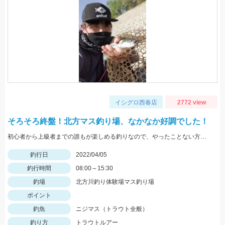
イシグロ西春店
2772 view
そろそろ終盤！北方マス釣り場、なかなか好調でした！
初心者から上級者までの誰もが楽しめる釣りなので、やったことない方は是非とも体験してみてください！
釣行日
2022/04/05
釣行時間
08:00～15:30
釣場
北方川釣り体験場マス釣り場
ポイント
釣魚
ニジマス（トラウト全般）
釣り方
トラウトルアー