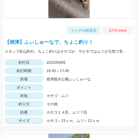
イシグロ焼津店
1774 view
【焼津】ふぃしゅーなで、ちょこ釣り！
スタッフ松山釣行。ちょこ釣りはカサゴが、サビキではムツが元気で良く釣れました。全てリリースしました。
釣行日
2022/04/05
釣行時間
16:45～17:45
釣場
焼津親水公園ふぃしゅーな
ポイント
釣魚
カサゴ・ムツ
釣り方
その他
釣果
カサゴ１４匹、ムツ７匹
サイズ
カサゴ～15ｃｍ、ムツ～12ｃｍ