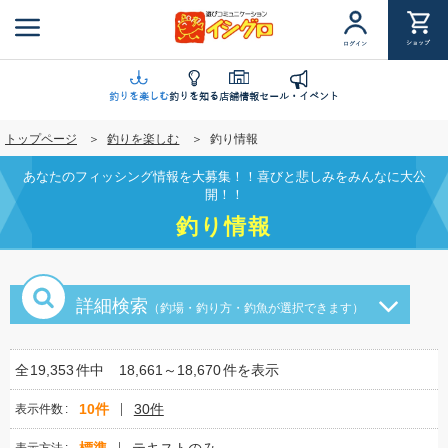
メ
イ
ショップ
ログイン
ン
コ
ン
釣りを楽しむ
釣りを知る
店舗情報
セール・イベント
テ
トップページ
釣りを楽しむ
釣り情報
ン
ツ
あなたのフィッシング情報を大募集！！喜びと悲しみをみんなに大公
に
開！！
移
釣り情報
動
詳細検索
（釣場・釣り方・釣魚が選択できます）
全
19,353
件中
18,661～18,670
件を表示
10件
30件
表示件数