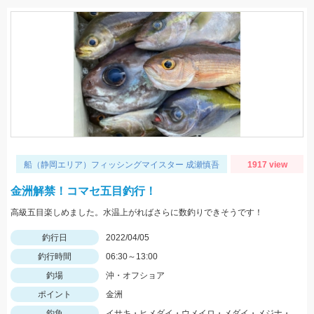
船（静岡エリア）フィッシングマイスター 成瀬慎吾
1917 view
金洲解禁！コマセ五目釣行！
高級五目楽しめました。水温上がればさらに数釣りできそうです！
釣行日
2022/04/05
釣行時間
06:30～13:00
釣場
沖・オフショア
ポイント
金洲
釣魚
イサキ・ヒメダイ・ウメイロ・メダイ・メジナ・