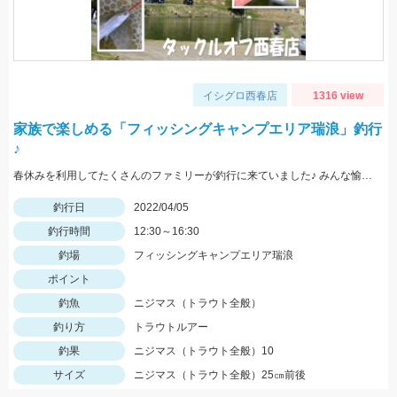
イシグロ西春店
1316 view
家族で楽しめる「フィッシングキャンプエリア瑞浪」釣行
♪
春休みを利用してたくさんのファミリーが釣行に来ていました♪ みんな愉しそう♪
釣行日
2022/04/05
釣行時間
12:30～16:30
釣場
フィッシングキャンプエリア瑞浪
ポイント
釣魚
ニジマス（トラウト全般）
釣り方
トラウトルアー
釣果
ニジマス（トラウト全般）10
サイズ
ニジマス（トラウト全般）25㎝前後