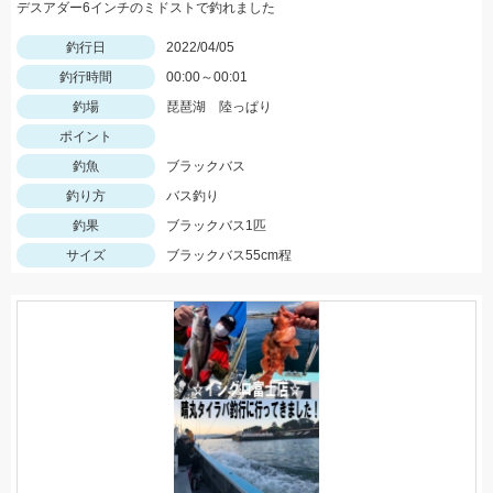
デスアダー6インチのミドストで釣れました
釣行日
2022/04/05
釣行時間
00:00～00:01
釣場
琵琶湖 陸っぱり
ポイント
釣魚
ブラックバス
釣り方
バス釣り
釣果
ブラックバス1匹
サイズ
ブラックバス55cm程