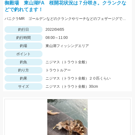
御殿場 東山湖FA 桜開花状況は７分咲き。クランクな
どで釣れてます！
パニクラMR ゴールデンなどのクランクやリーチなどのフェザージグで良く釣れますよ～
釣行日
2022/04/05
釣行時間
08:00～11:00
釣場
東山湖フィッシングエリア
ポイント
釣魚
ニジマス（トラウト全般）
釣り方
トラウトルアー
釣果
ニジマス（トラウト全般）２０匹くらい
サイズ
ニジマス（トラウト全般）30cm