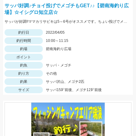
サッパ好調♪チョイ投げでメゴチもGET♪♪【碧南海釣り広
場】☆イシグロ知立店☆
サッパが好調!!ママカリサビキは5～6号がオススメです。ちょい投げでメゴチも釣れましたよ♪
釣行日
2022/04/05
釣行時間
10:00～11:15
釣場
碧南海釣り広場
ポイント
釣魚
サッパ・メゴチ
釣り方
その他
釣果
サッパ沢山、メゴチ2匹
サイズ
サッパ15㌢前後、メゴチ12㌢前後