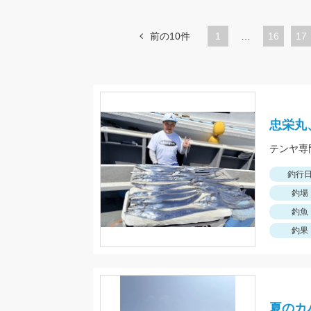
前の10件
1
…
ペ
16
ペ
17
ー
ー
ジ
ジ
忠栄丸
テンヤ専
釣行
釣場
釣魚
釣果
夏のカ