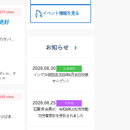
特徴と考え方
877 view
イベント情報を見る
絶好
只今、浜名湖新居海釣り公園ではサビキでアジをメインにイワシ、サッパ、良型のサバが絶好調！！ 釣って楽しく！食べておいしい！アジを狙いに行ってみましょう！！ お子様との夏休みの釣りにも最高です！！
お知らせ
2026.06.30
店舗情報
10ｃｍ、サ
イシグロ磐田店 2026年6月30日改装
ｃｍ
オープン！
245 view
2026.06.25
その他
石黒 衆 会長が、令和8年浜松市市勢
功労者表彰を受彰されました
セッティングはライトショットシンカーの5号、船キス仕掛け全長1m程度、6号針の2本仕掛け！餌はイシゴカイです。30mも飛ばせば入れパクでした！