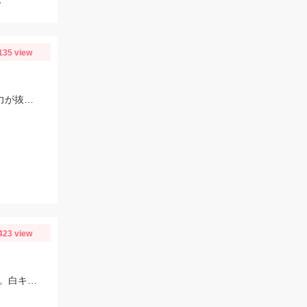
135 view
絶妙な喰わせ力のスネコン60S！スローに流せるのは勿論、表層のレンジキープ力が抜群♪ボイル打ちにオススメですよ!!
423 view
お客様より釣果情報頂きました！最大20㎝、リリース含めて相当釣れたようです。白キス今年は絶好調です！