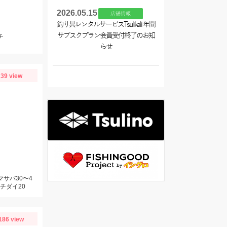
2026.05.15
店舗情報
釣り具レンタルサービスTsulikali 年間
サブスクプラン会員受付終了のお知
チ
らせ
39 view
マサバ30〜4
チダイ20
186 view