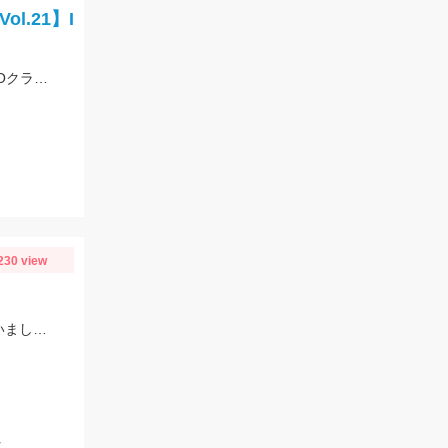
.21】I
ハゼのサイズも大きくなってきてハゼクラでも狙えるようになってきました♪DUOクラクラSタイプで鬼爪ハゼクラSPをセット!!かけ上がりを狙うとヒットしました♪♪
230 view
２人で最大20㎝近いサイズ含め50匹GET!ハイブリッドクロス（オキアミ）を使いましたが、食いも良くたくさん釣れました！オキアミタイプでも釣れますね！
く