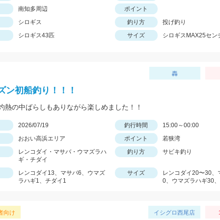
南知多周辺
ポイント
シロギス
釣り方
投げ釣り
シロギス43匹
サイズ
シロギスMAX25セン
轟
ズン初船釣り！！！
灼熱の中ばらしもありながら楽しめました！！
日
2026/07/19
釣行時間
15:00～00:00
おおい高浜エリア
ポイント
若狭湾
レンコダイ・マサバ・ウマズラハ
釣り方
サビキ釣り
ギ・チダイ
レンコダイ13、マサバ6、ウマズ
サイズ
レンコダイ20〜30、
ラハギ1、チダイ1
0、ウマズラハギ30、
者向け
イシグロ西尾店