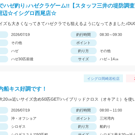
でハゼ釣り♪ハゼクラゲーム!!【スタッフ三井の堤防調査Vol
周辺☆イシグロ西尾店☆
日
2026/07/19
釣行時間
08:30～09:30
その他
ポイント
ハゼ
釣り方
その他
ハゼ30匹前後
サイズ
ハゼ～14㎝
イシグロ岡崎若松店
内船キス好調です！
日
2026/07/19
釣行時間
08:00～11:00
沖・オフショア
ポイント
三河湾内
シロギス
釣り方
船釣り
シロギス２人で50匹程
サイズ
シロギス最大20㎝近