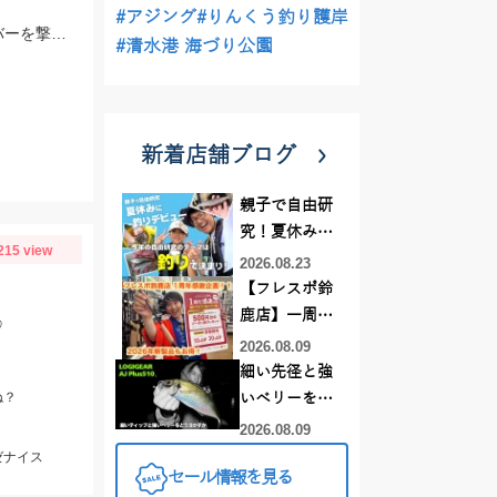
#アジング
#りんくう釣り護岸
足元でザリガニを見かけたので、ドライブビーバー3.5インチの7gテキサスでカバーを撃っていくと釣れました！ 濃いカバーだったので、シーガーフロロリミテッドハードBASS20lbを使用しました！ カバーをテキサスで釣っていく際は、太糸必須です！！
#清水港 海づり公園
新着店舗ブログ
親子で自由研
究！夏休みに
215 view
釣りデビュー
2026.08.23
【フレスポ鈴
鹿店】一周年
♡
記念セール開
2026.08.09
催中！新製品
細い先径と強
ルアーロッド
ね？
いベリーをど
もお買い
う活かすか |
2026.08.09
得！！！
LOGIGEAR AJ
ゼナイス
セール情報を見る
プラス510の