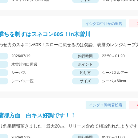
イシグロ中川かの里店
撃ちを制すはスネコン60S！in木曽川
日
2026/07/19
釣行時間
23:50～01:20
木曽川河口周辺
ポイント
シーバス
釣り方
シーバスルアー
シーバス一匹
サイズ
シーバス60cm
イシグロ岡崎若松店
蒲郡方面 白キス好調です！！
日
2026/07/19
釣行時間
05:00～11:00