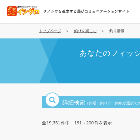
メ
イ
タノシサを追求する遊びコミュニケーションサイト
ン
コ
ン
トップページ
釣りを楽しむ
釣り情報
テ
ン
あなたのフィッ
ツ
に
移
動
詳細検索
（釣場・釣り方・釣魚が選択で
全
19,351
件中
191～200
件を表示