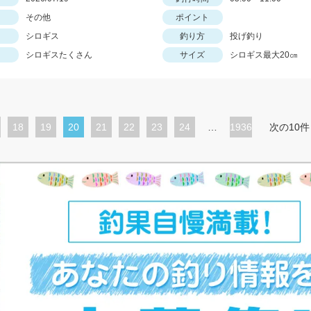
その他
ポイント
シロギス
釣り方
投げ釣り
シロギスたくさん
サイズ
シロギス最大20㎝
ペ
18
ペ
19
カ
20
ペ
21
ペ
22
ペ
23
ペ
24
…
1936
次の10件
ー
ー
レ
ー
ー
ー
ー
ジ
ジ
ン
ジ
ジ
ジ
ジ
ト
ペ
ー
ジ