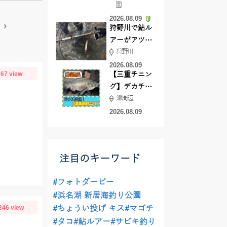
園
よ！
2026.08.09
狩野川で鮎ル
アーがアツ
狩野川
い！！
2026.08.09
67 view
【三重チニン
グ】デカチヌ
津周辺
狙いにはあの
ワーム！
2026.08.09
注目のキーワード
#フォトダービー
#浜名湖 新居海釣り公園
246 view
#ちょうい投げ キス
#マゴチ
#タコ
#鮎ルアー
#サビキ釣り