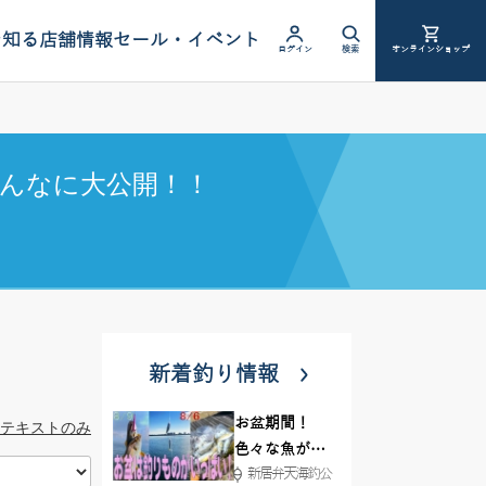
を知る
店舗情報
セール・イベント
ログイン
検索
オンラインショップ
んなに大公開！！
新着釣り情報
お盆期間！
テキストのみ
色々な魚が沢
新居弁天海釣公
山釣れてます