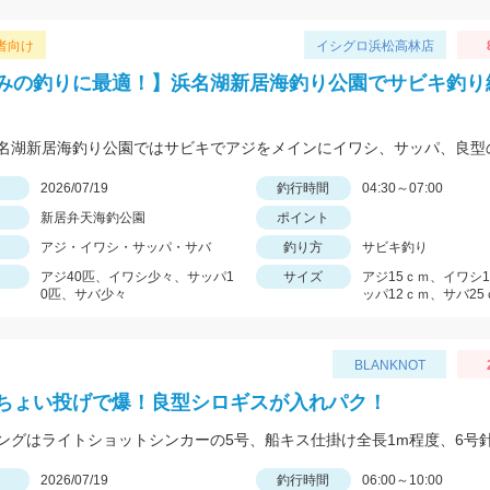
者向け
イシグロ浜松高林店
みの釣りに最適！】浜名湖新居海釣り公園でサビキ釣り
日
2026/07/19
釣行時間
04:30～07:00
新居弁天海釣公園
ポイント
アジ・イワシ・サッパ・サバ
釣り方
サビキ釣り
アジ40匹、イワシ少々、サッパ1
サイズ
アジ15ｃｍ、イワシ
0匹、サバ少々
ッパ12ｃｍ、サバ25
BLANKNOT
ちょい投げで爆！良型シロギスが入れパク！
日
2026/07/19
釣行時間
06:00～10:00