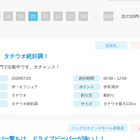
ペ
18
ペ
19
カ
20
ペ
21
ペ
22
ペ
23
ペ
24
…
1936
次の10件
ー
ー
レ
ー
ー
ー
ー
ジ
ジ
ン
ジ
ジ
ジ
ジ
ト
忠栄丸
ペ
、タチウオ絶好調！
ー
門で出船中です。大チャンス！
ジ
日
2026/07/20
釣行時間
05:00～12:00
沖・オフショア
ポイント
伊良湖沖
タチウオ
釣り方
船釣り
タチウオ絶好調
サイズ
タチウオ最大118㎝
イシグロカインズモール彦根店
バー撃ちは、ドライブビーバーが強い！！