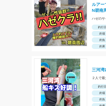
ルアー
N碧南
釣行
釣場
釣魚
釣果
三河湾
釣行
釣場
釣魚
釣果