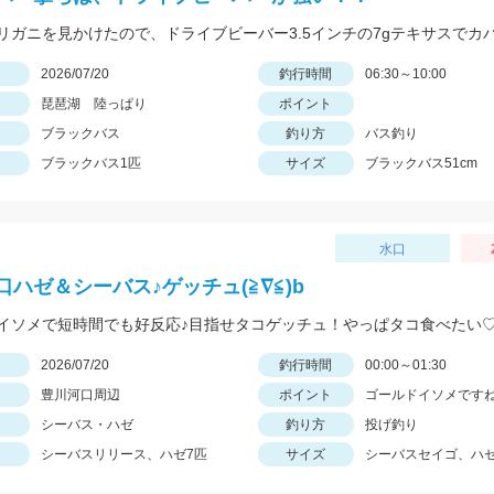
日
2026/07/20
釣行時間
06:30～10:00
琵琶湖 陸っぱり
ポイント
ブラックバス
釣り方
バス釣り
ブラックバス1匹
サイズ
ブラックバス51cm
水口
口ハゼ＆シーバス♪ゲッチュ(≧∇≦)b
イソメで短時間でも好反応♪目指せタコゲッチュ！やっぱタコ食べたい
日
2026/07/20
釣行時間
00:00～01:30
豊川河口周辺
ポイント
ゴールドイソメです
シーバス・ハゼ
釣り方
投げ釣り
シーバスリリース、ハゼ7匹
サイズ
シーバスセイゴ、ハ