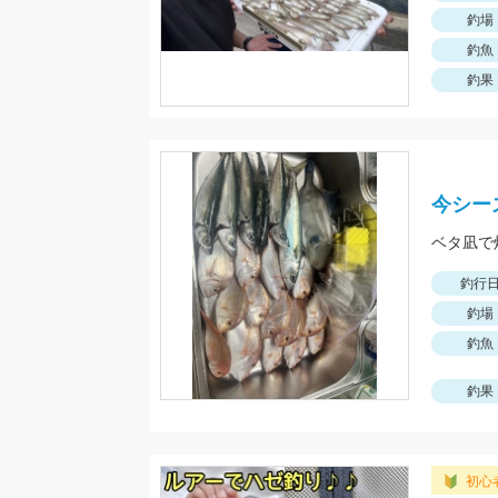
釣場
釣魚
釣果
今シー
ベタ凪で
釣行
釣場
釣魚
釣果
初心