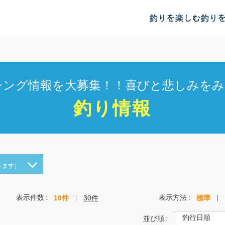
釣りを楽しむ
釣り
シング情報を大募集！！喜びと悲しみをみ
釣り情報
きます）
表示件数
表示方法
10件
30件
標準
並び順