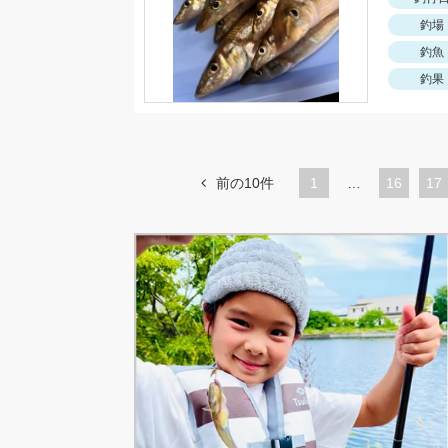
釣場
釣魚
釣果
前の10件
1
…
ペ
16
ペ
17
ー
ー
ジ
ジ