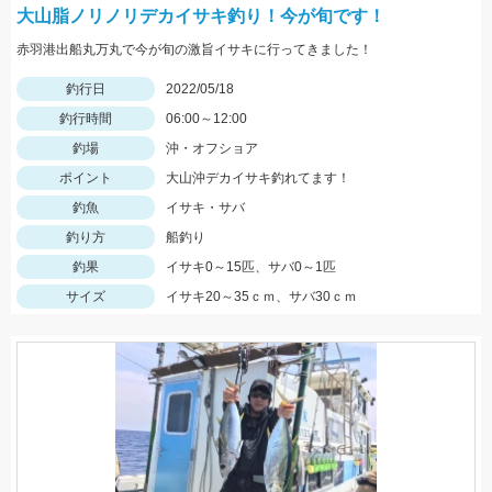
大山脂ノリノリデカイサキ釣り！今が旬です！
赤羽港出船丸万丸で今が旬の激旨イサキに行ってきました！
釣行日
2022/05/18
釣行時間
06:00～12:00
釣場
沖・オフショア
ポイント
大山沖デカイサキ釣れてます！
釣魚
イサキ・サバ
釣り方
船釣り
釣果
イサキ0～15匹、サバ0～1匹
サイズ
イサキ20～35ｃｍ、サバ30ｃｍ