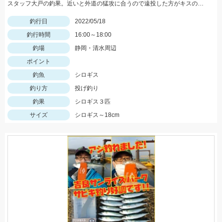
スタッフ大戸の釣果。近いと外道の猛攻に合うので遠投した方がキスのアタリが出る。イシグロの赤イソメ使用。
釣行日
2022/05/18
釣行時間
16:00～18:00
釣場
静岡・清水周辺
ポイント
釣魚
シロギス
釣り方
投げ釣り
釣果
シロギス３匹
サイズ
シロギス～18cm