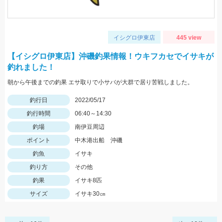
イシグロ伊東店
445 view
【イシグロ伊東店】沖磯釣果情報！ウキフカセでイサキが
釣れました！
朝から午後までの釣果 エサ取りで小サバが大群で居り苦戦しました。
釣行日
2022/05/17
釣行時間
06:40～14:30
釣場
南伊豆周辺
ポイント
中木港出船 沖磯
釣魚
イサキ
釣り方
その他
釣果
イサキ8匹
サイズ
イサキ30㎝