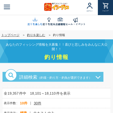
メ
イ
ショップ
ログイン
ン
コ
ン
釣りを楽しむ
釣りを知る
店舗情報
セール・イベント
テ
トップページ
釣りを楽しむ
釣り情報
ン
ツ
あなたのフィッシング情報を大募集！！喜びと悲しみをみんなに大公
に
開！！
移
釣り情報
動
詳細検索
（釣場・釣り方・釣魚が選択できます）
全
19,357
件中
18,101～18,110
件を表示
10件
30件
表示件数