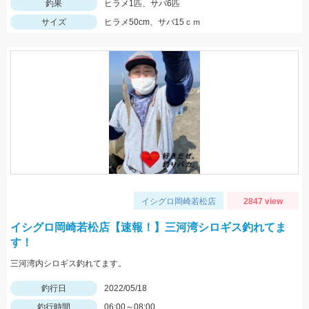
釣果
ヒラメ1匹、サバ6匹
サイズ
ヒラメ50cm、サバ15ｃｍ
イシグロ岡崎若松店
2847 view
イシグロ岡崎若松店【速報！】三河湾シロギス釣れてま
す！
三河湾内シロギス釣れてます。
釣行日
2022/05/18
釣行時間
06:00～08:00