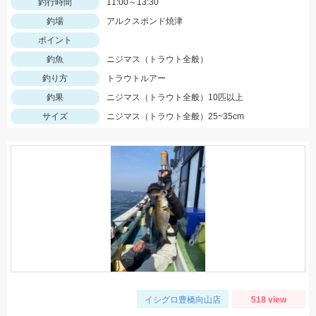
釣行時間
11:00～13:30
釣場
アルクスポンド焼津
ポイント
釣魚
ニジマス（トラウト全般）
釣り方
トラウトルアー
釣果
ニジマス（トラウト全般）10匹以上
サイズ
ニジマス（トラウト全般）25~35cm
イシグロ豊橋向山店
518 view