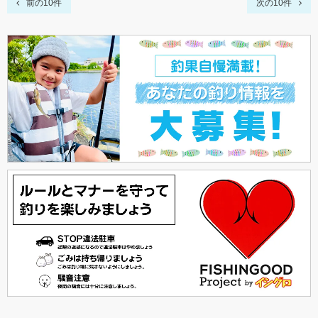
前の10件
次の10件