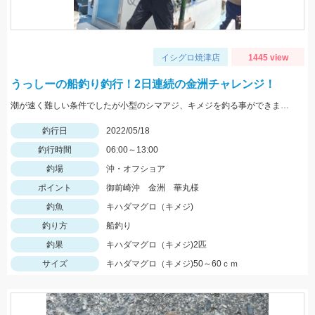
イシグロ焼津店
1445 view
うっしーの船釣り釣行！2日連続の金洲チャレンジ！
潮が速く難しい条件でしたが小型のシマアジ、キメジを釣る事ができました。
釣行日
2022/05/18
釣行時間
06:00～13:00
釣場
沖・オフショア
ポイント
御前崎沖 金洲 華丸様
釣魚
キハダマグロ（キメジ)
釣り方
船釣り
釣果
キハダマグロ（キメジ)2匹
サイズ
キハダマグロ（キメジ)50～60ｃｍ