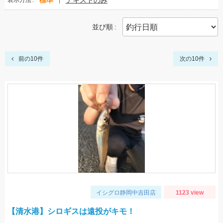
標準
テキストのみ
表示方法
並び順
前の10件
次の10件
イシグロ静岡中吉田店
1123 view
【清水港】シロギスは遠投がキモ！