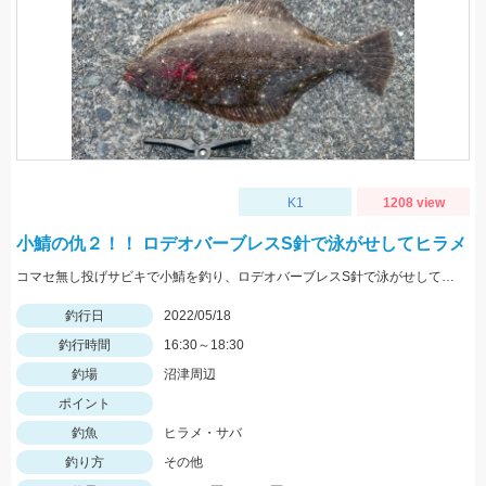
K1
1208 view
小鯖の仇２！！ ロデオバーブレスS針で泳がせしてヒラメ
コマセ無し投げサビキで小鯖を釣り、ロデオバーブレスS針で泳がせしてヒラメゲット。
釣行日
2022/05/18
釣行時間
16:30～18:30
釣場
沼津周辺
ポイント
釣魚
ヒラメ・サバ
釣り方
その他