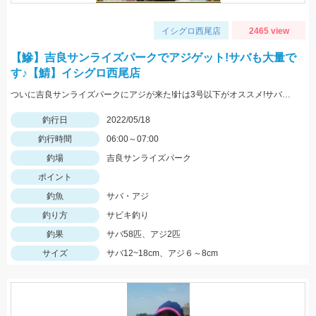
イシグロ西尾店
2465 view
【鰺】吉良サンライズパークでアジゲット!サバも大量で
す♪【鯖】イシグロ西尾店
ついに吉良サンライズパークにアジが来た!針は3号以下がオススメ!サバは大漁!小型のメタルジグでも楽しめます♪
釣行日
2022/05/18
釣行時間
06:00～07:00
釣場
吉良サンライズパーク
ポイント
釣魚
サバ・アジ
釣り方
サビキ釣り
釣果
サバ58匹、アジ2匹
サイズ
サバ12~18cm、アジ６～8cm