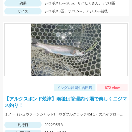
釣果
シロギス15～20㎝、サバたくさん、アジ1匹
サイズ
シロギス3匹、サバ15～、アジ10㎝前後
イシグロ静岡中吉田店
872 view
【アルクスポンド焼津】雨後は管理釣り場で楽しくニジマ
ス釣り！
ミノー（シュヴァーンシャッドHFやダブルクラッチ45F1）のハイフロート釣法に好反応でした！
釣行日
2022/05/18