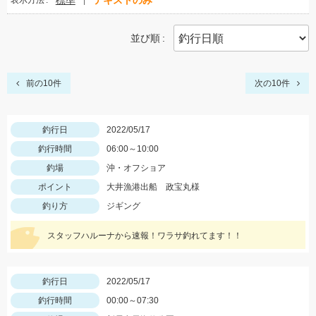
標準
テキストのみ
表示方法
並び順
前の10件
次の10件
釣行日
2022/05/17
釣行時間
06:00～10:00
釣場
沖・オフショア
ポイント
大井漁港出船 政宝丸様
釣り方
ジギング
スタッフハルーナから速報！ワラサ釣れてます！！
釣行日
2022/05/17
釣行時間
00:00～07:30