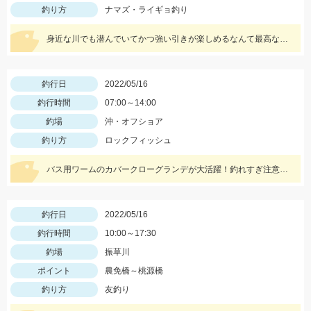
釣り方
ナマズ・ライギョ釣り
身近な川でも潜んでいてかつ強い引きが楽しめるなんて最高な遊び相手です！
釣行日
2022/05/16
釣行時間
07:00～14:00
釣場
沖・オフショア
釣り方
ロックフィッシュ
バス用ワームのカバークローグランデが大活躍！釣れすぎ注意なのでワームは沢山用意してくださいネ
釣行日
2022/05/16
釣行時間
10:00～17:30
釣場
振草川
ポイント
農免橋～桃源橋
釣り方
友釣り