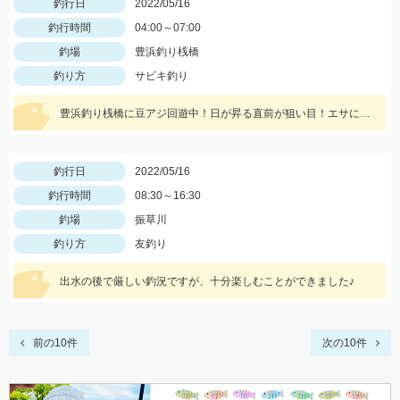
釣行日
2022/05/16
釣行時間
04:00～07:00
釣場
豊浜釣り桟橋
釣り方
サビキ釣り
豊浜釣り桟橋に豆アジ回遊中！日が昇る直前が狙い目！エサには冷凍アミエビ＆王道アジを使用しました！
釣行日
2022/05/16
釣行時間
08:30～16:30
釣場
振草川
釣り方
友釣り
出水の後で厳しい釣況ですが、十分楽しむことができました♪
前の10件
次の10件