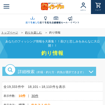
メ
イ
ショップ
ログイン
ン
コ
ン
釣りを楽しむ
釣りを知る
店舗情報
セール・イベント
テ
トップページ
釣りを楽しむ
釣り情報
ン
ツ
あなたのフィッシング情報を大募集！！喜びと悲しみをみんなに大公
に
開！！
移
釣り情報
動
詳細検索
（釣場・釣り方・釣魚が選択できます）
全
19,333
件中
18,101～18,110
件を表示
10件
30件
表示件数