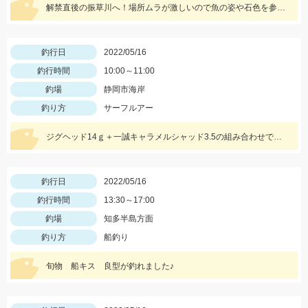
解禁直後の振草川へ！場所ムラが激しいので魚の姿や石色を参考にして入川しましょう。大樹寺店スタッフ岩崎釣行
釣行日
2022/05/16
釣行時間
10:00～11:00
釣場
静岡市海岸
釣り方
サーフルアー
ジグヘッド14ｇ＋一誠キャラメルシャッド3.5の組み合わせでヒット！春の駿河湾サーフはマゴチ、ヒラメ、マダイ、青物など魚種が超豊富！
釣行日
2022/05/16
釣行時間
13:30～17:00
釣場
知多半島方面
釣り方
船釣り
旬物 船キス 良型が釣れました♪