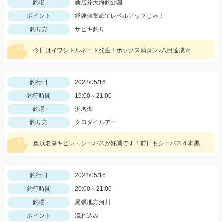
釣場
新居弁天海釣公園
ポイント
経験値集めてレベルアップじゃ！
釣り方
サビキ釣り
今日はイワシトルネード発生！ボックス満タン♪八目達成☆
釣行日
2022/05/16
釣行時間
19:00～21:00
釣場
浜名湖
釣り方
クロダイルアー
奥浜名湖キビレ・シーバスが好調です！前日もシーバス４本黒鯛・キビレ２本と釣果がありました！
釣行日
2022/05/16
釣行時間
20:00～21:00
釣場
尾張地方河川
ポイント
流れ込み