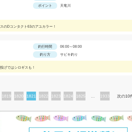
ポイント
天竜川
スのDコンタクト63のアユカラー！
釣行時間
06:00～08:00
釣り方
サビキ釣り
投げではシロギスも！
ペ
1819
ペ
1820
カ
1821
ペ
1822
ペ
1823
ペ
1824
ペ
1825
…
1933
次の10
ー
ー
レ
ー
ー
ー
ー
ジ
ジ
ン
ジ
ジ
ジ
ジ
ト
ペ