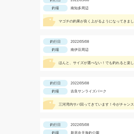
釣行日
2022/05/08
釣場
南知多周辺
マゴチの釣果が良く上がるようになってきまし
釣行日
2022/05/08
釣場
南伊豆周辺
ほんと、サイズが選べない！でも釣れると楽し
釣行日
2022/05/08
釣場
吉良サンライズパーク
三河湾内サバ回ってきています！今がチャンス
釣行日
2022/05/08
釣場
新居弁天海釣公園