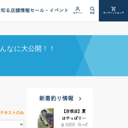
を知る
店舗情報
セール・イベント
ログイン
検索
オンラインショップ
んなに大公開！！
新着釣り情報
【彦根店】夏
テキストのみ
はやっぱりカ
琵琶湖 陸っぱ
バー撃ち