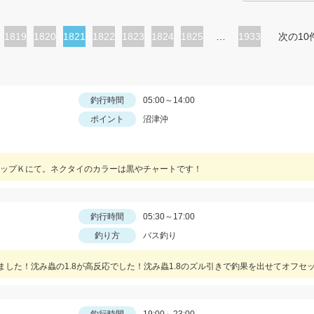
ペ
1819
ペ
1820
カ
1821
ペ
1822
ペ
1823
ペ
1824
ペ
1825
…
1933
次の10
ー
ー
レ
ー
ー
ー
ー
ジ
ジ
ン
ジ
ジ
ジ
ジ
ト
釣行時間
05:00～14:00
ポイント
沼津沖
ペ
ー
ジ
ップＫにて。ネクタイのカラーは黒やチャートです！
釣行時間
05:30～17:00
釣り方
バス釣り