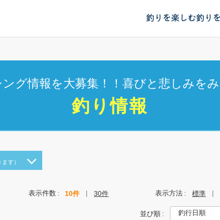
釣りを楽しむ
釣り
シング情報を大募集！！喜びと悲しみをみ
釣り情報
きます）
表示件数
表示方法
10件
30件
標準
並び順