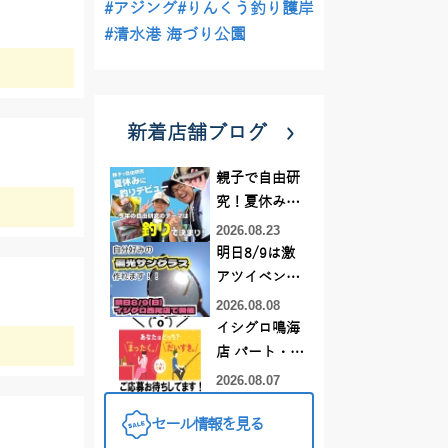
#アジング
#りんくう釣り護岸
#清水港 海づり公園
新着店舗ブログ
親子で自由研
究！夏休みに
釣りデビュー
2026.08.23
明日8/9は激
アツイベント
日！！！～オ
2026.08.08
ーダー偏光グ
イシグロ鳴海
ラス受注会～
店 パート・ア
ルバイトスタ
2026.08.07
ッフまだまだ
セール情報を見る
募集中！