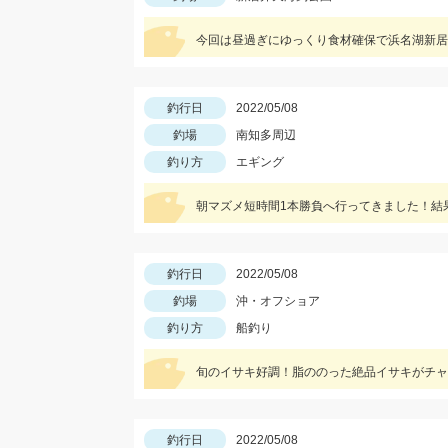
今回は昼過ぎにゆっくり食材確保で浜名湖新居
釣行日
2022/05/08
釣場
南知多周辺
釣り方
エギング
朝マズメ短時間1本勝負へ行ってきました！結
釣行日
2022/05/08
釣場
沖・オフショア
釣り方
船釣り
旬のイサキ好調！脂ののった絶品イサキがチャ
釣行日
2022/05/08