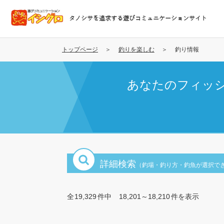
メ
イ
タノシサを追求する遊びコミュニケーションサイト
ン
コ
ン
トップページ
釣りを楽しむ
釣り情報
テ
ン
あなたのフィッ
ツ
に
移
動
詳細検索
（釣場・釣り方・釣魚が選択で
全
19,329
件中
18,201～18,210
件を表示