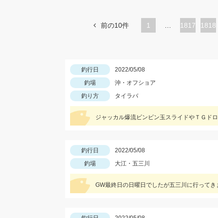
前の10件
1
…
ペ
1817
ペ
1818
ー
ー
ジ
ジ
釣行日
2022/05/08
釣場
沖・オフショア
釣り方
タイラバ
ジャッカル爆流ビンビン玉スライドやＴＧドロ
釣行日
2022/05/08
釣場
大江・五三川