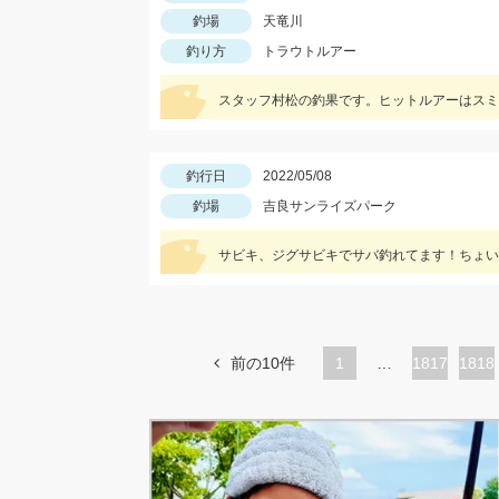
釣場
天竜川
釣り方
トラウトルアー
スタッフ村松の釣果です。ヒットルアーはスミ
釣行日
2022/05/08
釣場
吉良サンライズパーク
サビキ、ジグサビキでサバ釣れてます！ちょい
前の10件
1
…
ペ
1817
ペ
1818
ー
ー
ジ
ジ