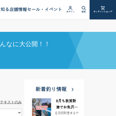
を知る
店舗情報
セール・イベント
ログイン
検索
オンラインショップ
んなに大公開！！
新着釣り情報
8月も敦賀新
テキストのみ
港でお魚沢山
敦賀新港 まるや
♪ イシグロ彦