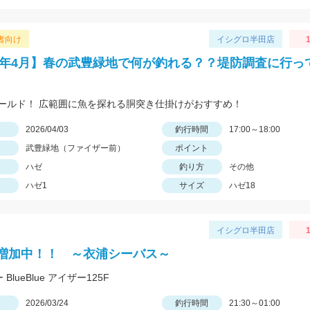
者向け
イシグロ半田店
1
26年4月】春の武豊緑地で何が釣れる？？堤防調査に行っ
ールド！ 広範囲に魚を探れる胴突き仕掛けがおすすめ！
日
2026/04/03
釣行時間
17:00～18:00
武豊緑地（ファイザー前）
ポイント
ハゼ
釣り方
その他
ハゼ1
サイズ
ハゼ18
イシグロ半田店
1
増加中！！ ～衣浦シーバス～
 BlueBlue アイザー125F
日
2026/03/24
釣行時間
21:30～01:00