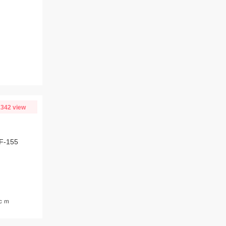
342 view
-155
ｃｍ