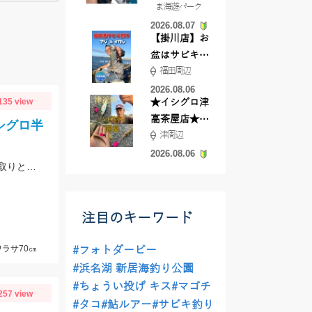
ま海遊パーク
根店
2026.08.07
【掛川店】お
盆はサビキ釣
福田周辺
りいきません
か?
2026.08.06
135 view
★イシグロ津
高茶屋店★津
シグロ半
津周辺
近郊ハゼ釣れ
てます！
2026.08.06
片名漁港の忠栄丸さまにて一つテンヤ真鯛に行ってきました！スリリングなやり取りとテクニカルな釣り味が魅力です！詳細はブログにて！
注目のキーワード
ラサ70㎝
#フォトダービー
#浜名湖 新居海釣り公園
#ちょうい投げ キス
#マゴチ
257 view
#タコ
#鮎ルアー
#サビキ釣り