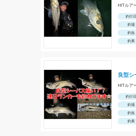
HITルア
釣行
釣場
釣魚
釣果
良型シ
HITルア
釣行
釣場
釣魚
釣果