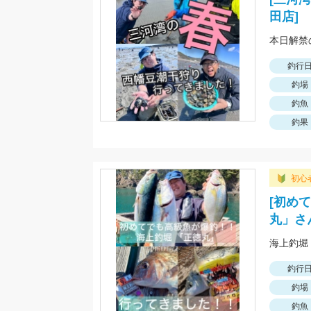
田店]
本日解禁
釣行
釣場
釣魚
釣果
初心
[初め
丸」さ
海上釣堀
釣行
釣場
釣魚