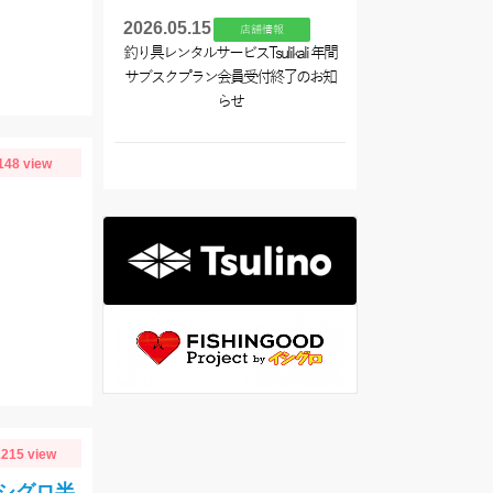
2026.05.15
店舗情報
釣り具レンタルサービスTsulikali 年間
サブスクプラン会員受付終了のお知
らせ
148 view
～
215 view
イシグロ半