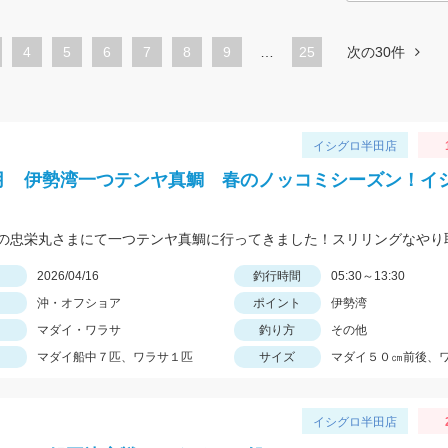
ペ
4
ペ
5
ペ
6
ペ
7
ペ
8
ペ
9
…
25
次の30件
ー
ー
ー
ー
ー
ー
ジ
ジ
ジ
ジ
ジ
ジ
イシグロ半田店
4月 伊勢湾一つテンヤ真鯛 春のノッコミシーズン！イ
日
2026/04/16
釣行時間
05:30～13:30
沖・オフショア
ポイント
伊勢湾
マダイ・ワラサ
釣り方
その他
マダイ船中７匹、ワラサ１匹
サイズ
マダイ５０㎝前後、ワ
イシグロ半田店