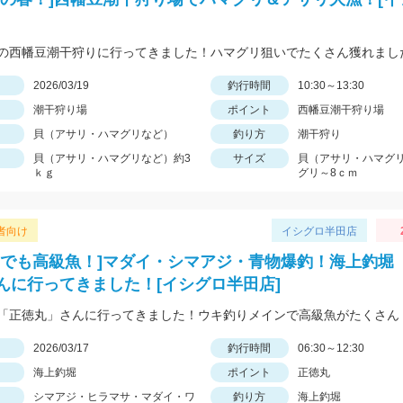
の西幡豆潮干狩りに行ってきました！ハマグリ狙いでたくさん獲れまし
日
2026/03/19
釣行時間
10:30～13:30
潮干狩り場
ポイント
西幡豆潮干狩り場
貝（アサリ・ハマグリなど）
釣り方
潮干狩り
貝（アサリ・ハマグリなど）約3
サイズ
貝（アサリ・ハマグ
ｋｇ
グリ～8ｃｍ
者向け
イシグロ半田店
てでも高級魚！]マダイ・シマアジ・青物爆釣！海上釣堀
んに行ってきました！[イシグロ半田店]
「正徳丸」さんに行ってきました！ウキ釣りメインで高級魚がたくさん
日
2026/03/17
釣行時間
06:30～12:30
海上釣堀
ポイント
正徳丸
シマアジ・ヒラマサ・マダイ・ワ
釣り方
海上釣堀