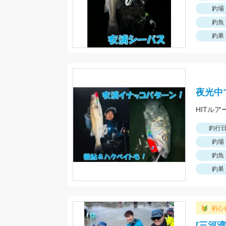
釣場
釣魚
釣果
夜光中
HITルアー
釣行
釣場
釣魚
釣果
初心
[三河