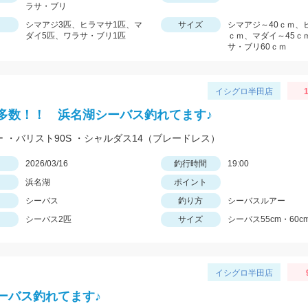
ラサ・ブリ
シマアジ3匹、ヒラマサ1匹、マ
サイズ
シマアジ～40ｃｍ、
ダイ5匹、ワラサ・ブリ1匹
ｃｍ、マダイ～45ｃ
サ・ブリ60ｃｍ
イシグロ半田店
1
多数！！ 浜名湖シーバス釣れてます♪
ー ・バリスト90S ・シャルダス14（ブレードレス）
日
2026/03/16
釣行時間
19:00
浜名湖
ポイント
シーバス
釣り方
シーバスルアー
シーバス2匹
サイズ
シーバス55cm・60c
イシグロ半田店
ーバス釣れてます♪