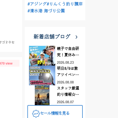
#アジング
#りんくう釣り護岸
#清水港 海づり公園
新着店舗ブログ
カサゴ２０セ
親子で自由研
究！夏休みに
釣りデビュー
2026.08.23
970 view
明日8/9は激
アツイベント
日！！！～オ
2026.08.08
ーダー偏光グ
スタッフ厳選
ラス受注会～
釣り情報☆彡
連休は何釣り
2026.08.07
に行こう
セール情報を見る
♪【イシグロ