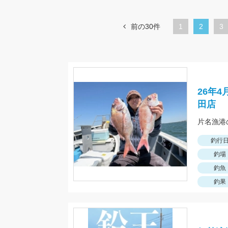
前の30件
1
カ
2
ペ
3
レ
ー
ン
ジ
ト
ペ
26年
ー
田店
ジ
釣行
釣場
釣魚
釣果