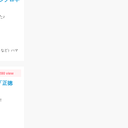
た♪
リなど）ハマ
280 view
「正徳
！