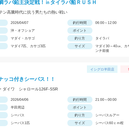
鯛ラバ鉛王決定戦！㏌タイラバ船ＲＵＳＨ
テン高騰時代に抗う男たちの熱い戦い
日
2026/04/07
釣行時間
06:00～12:00
沖・オフショア
ポイント
マダイ・カサゴ
釣り方
タイラバ
マダイ7匹、カサゴ3匹
サイズ
マダイ30～40㎝、
ンチ前後
イシグロ半田店
ナッコ付きシーバス！！
ー ダイワ シャロール126F-SSR
日
2026/04/06
釣行時間
21:00～00:00
半田周辺
ポイント
シーバス
釣り方
シーバスルアー
シーバス1匹
サイズ
シーバス60ｃｍ程