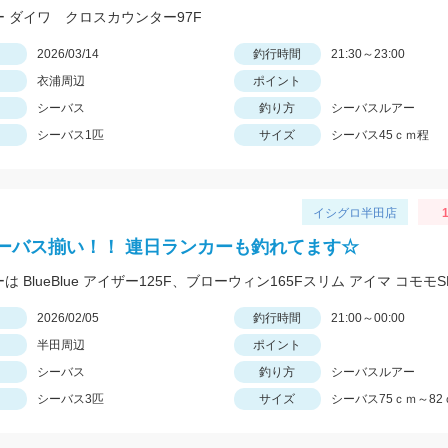
ー ダイワ クロスカウンター97F
日
2026/03/14
釣行時間
21:30～23:00
衣浦周辺
ポイント
シーバス
釣り方
シーバスルアー
シーバス1匹
サイズ
シーバス45ｃｍ程
イシグロ半田店
1
ーバス揃い！！ 連日ランカーも釣れてます☆
ーは BlueBlue アイザー125F、ブローウィン165Fスリム アイマ コモモSF
日
2026/02/05
釣行時間
21:00～00:00
半田周辺
ポイント
シーバス
釣り方
シーバスルアー
シーバス3匹
サイズ
シーバス75ｃｍ～82