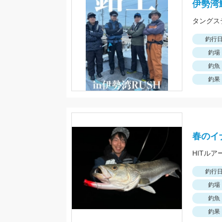
伊勢湾
タングス
釣行
釣場
釣魚
釣果
春のイ
HITルア
釣行
釣場
釣魚
釣果