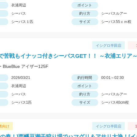
衣浦周辺
ポイント
シーバス
釣り方
シーバスルアー
シーバス１匹
サイズ
シーバス55ｃｍ程
イシグロ半田店
で苦戦もイナッコ付きシーバスGET！！ ～衣浦エリア
 BlueBlue アイザー125F
日
2026/03/21
釣行時間
00:01～02:30
衣浦周辺
ポイント
シーバス
釣り方
シーバスルアー
シーバス1匹
サイズ
シーバス40cm程
者向け
イシグロ半田店
1
湾の春！]西幡豆潮干狩り場でハマグリ＆アサリ大漁！[