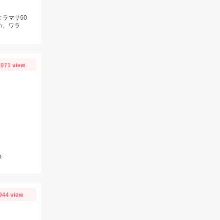
ヒラマサ60
ｍ、ワラ
071 view
m
944 view