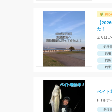
初心
【20
た！
エサはゴ
釣行
釣場
釣魚
釣果
ベイト
HITルアー
釣行