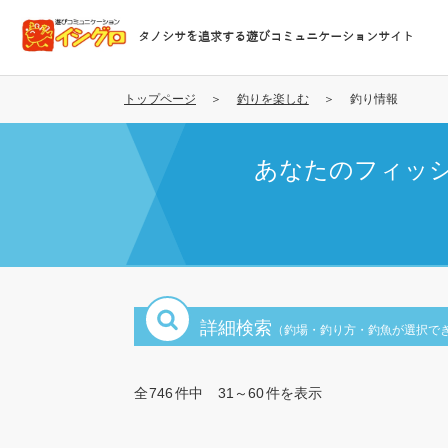
メ
イ
タノシサを追求する遊びコミュニケーションサイト
ン
コ
ン
トップページ
釣りを楽しむ
釣り情報
テ
ン
あなたのフィッ
ツ
に
移
動
詳細検索
（釣場・釣り方・釣魚が選択で
全
746
件中
31～60
件を表示