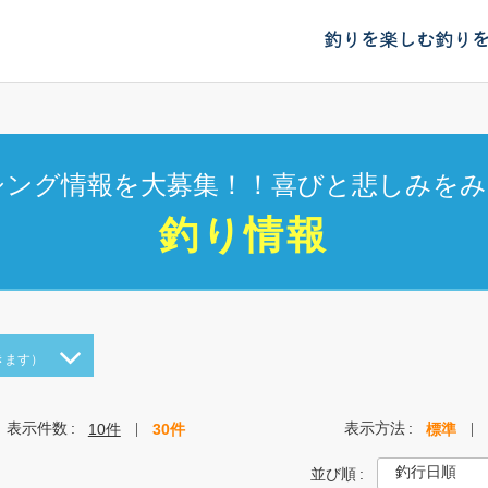
釣りを楽しむ
釣り
シング情報を大募集！！喜びと悲しみをみ
釣り情報
きます）
表示件数
表示方法
10件
30件
標準
並び順