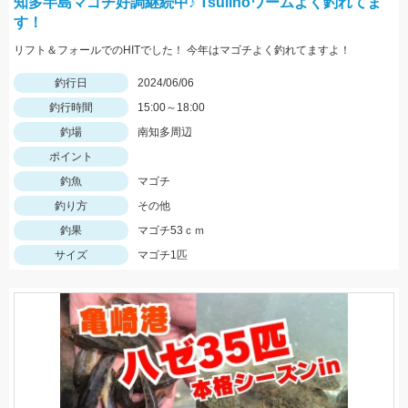
知多半島マゴチ好調継続中♪ Tsulinoワームよく釣れてま
す！
リフト＆フォールでのHITでした！ 今年はマゴチよく釣れてますよ！
釣行日
2024/06/06
釣行時間
15:00～18:00
釣場
南知多周辺
ポイント
釣魚
マゴチ
釣り方
その他
釣果
マゴチ53ｃｍ
サイズ
マゴチ1匹