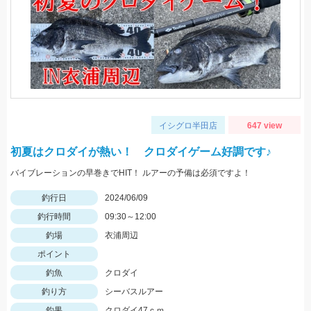
イシグロ半田店
647 view
初夏はクロダイが熱い！ クロダイゲーム好調です♪
バイブレーションの早巻きでHIT！ ルアーの予備は必須ですよ！
釣行日
2024/06/09
釣行時間
09:30～12:00
釣場
衣浦周辺
ポイント
釣魚
クロダイ
釣り方
シーバスルアー
釣果
クロダイ47ｃｍ