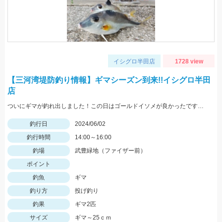
イシグロ半田店
1728 view
【三河湾堤防釣り情報】ギマシーズン到来!!イシグロ半田
店
ついにギマが釣れ出しました！この日はゴールドイソメが良かったですが、石ゴカイとの使い分けが釣果UPのポイントです!!
釣行日
2024/06/02
釣行時間
14:00～16:00
釣場
武豊緑地（ファイザー前）
ポイント
釣魚
ギマ
釣り方
投げ釣り
釣果
ギマ2匹
サイズ
ギマ～25ｃｍ