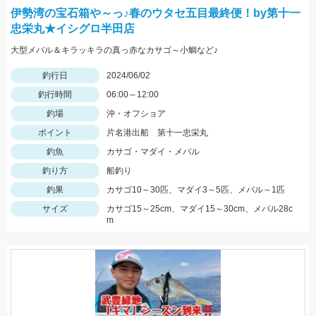
伊勢湾の宝石箱や～っ♪春のウタセ五目最終便！by第十一
忠栄丸★イシグロ半田店
大型メバル＆キラッキラの真っ赤なカサゴ～小鯛など♪
釣行日
2024/06/02
釣行時間
06:00～12:00
釣場
沖・オフショア
ポイント
片名港出船 第十一忠栄丸
釣魚
カサゴ・マダイ・メバル
釣り方
船釣り
釣果
カサゴ10～30匹、マダイ3～5匹、メバル～1匹
サイズ
カサゴ15～25cm、マダイ15～30cm、メバル28c
m