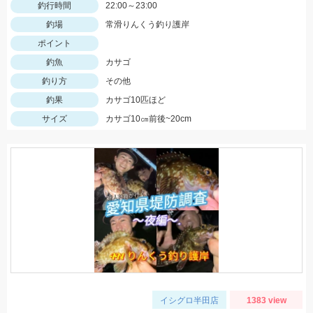
釣行時間
22:00～23:00
釣場
常滑りんくう釣り護岸
ポイント
釣魚
カサゴ
釣り方
その他
釣果
カサゴ10匹ほど
サイズ
カサゴ10㎝前後~20cm
イシグロ半田店
1383 view