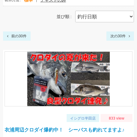
標準
テキストのみ
表示方法
並び順
前の30件
次の30件
イシグロ半田店
833 view
衣浦周辺クロダイ爆釣中！ シーバスも釣れてますよ♪