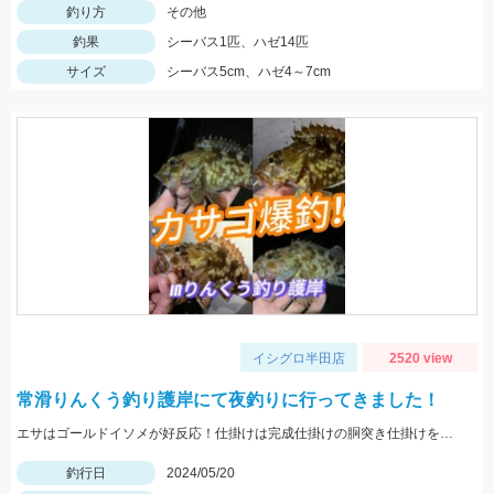
釣り方
その他
釣果
シーバス1匹、ハゼ14匹
サイズ
シーバス5cm、ハゼ4～7cm
イシグロ半田店
2520 view
常滑りんくう釣り護岸にて夜釣りに行ってきました！
エサはゴールドイソメが好反応！仕掛けは完成仕掛けの胴突き仕掛けを使いました！
釣行日
2024/05/20