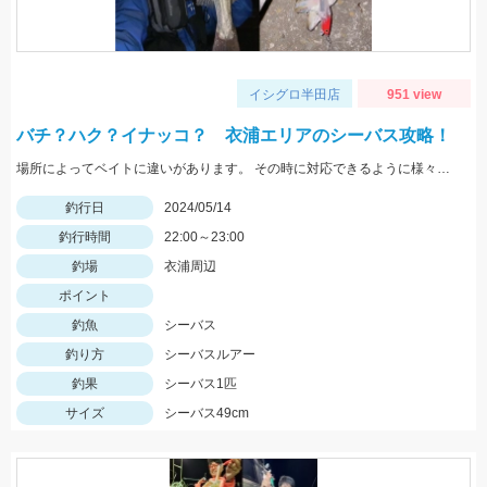
イシグロ半田店
951 view
バチ？ハク？イナッコ？ 衣浦エリアのシーバス攻略！
場所によってベイトに違いがあります。 その時に対応できるように様々な種類のルアーを持っていきましょう！
釣行日
2024/05/14
釣行時間
22:00～23:00
釣場
衣浦周辺
ポイント
釣魚
シーバス
釣り方
シーバスルアー
釣果
シーバス1匹
サイズ
シーバス49cm