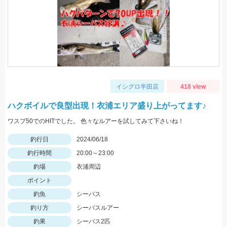
イシグロ半田店
418 view
ハクボイルで良型出現！衣浦エリア盛り上がってます♪
ワスプ50でのHITでした。 色々なルアーを試してみて下さいね！
釣行日
2024/06/18
釣行時間
20:00～23:00
釣場
衣浦周辺
ポイント
釣魚
シーバス
釣り方
シーバスルアー
釣果
シーバス2匹