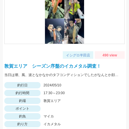
イシグロ半田店
490 view
敦賀エリア シーズン序盤のイカメタル調査！
当日は潮、風、波となかなかのタフコンディションでしたがなんとか顔は見れました！ これからに期待ですね！
釣行日
2024/05/10
釣行時間
17:30～23:00
釣場
敦賀エリア
ポイント
釣魚
マイカ
釣り方
イカメタル