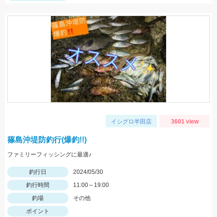
イシグロ半田店
3601 view
篠島沖堤防釣行(爆釣!!)
ファミリーフィッシングに最適♪
釣行日
2024/05/30
釣行時間
11:00～19:00
釣場
その他
ポイント