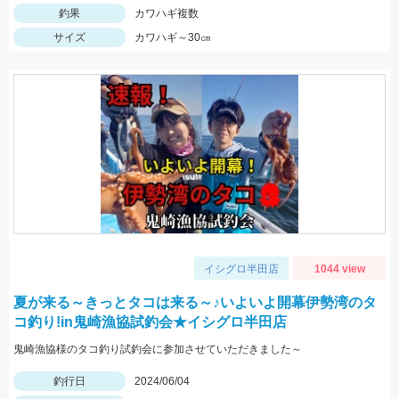
釣果
カワハギ複数
サイズ
カワハギ～30㎝
イシグロ半田店
1044 view
夏が来る～きっとタコは来る～♪いよいよ開幕伊勢湾のタ
コ釣り!in鬼崎漁協試釣会★イシグロ半田店
鬼崎漁協様のタコ釣り試釣会に参加させていただきました～
釣行日
2024/06/04