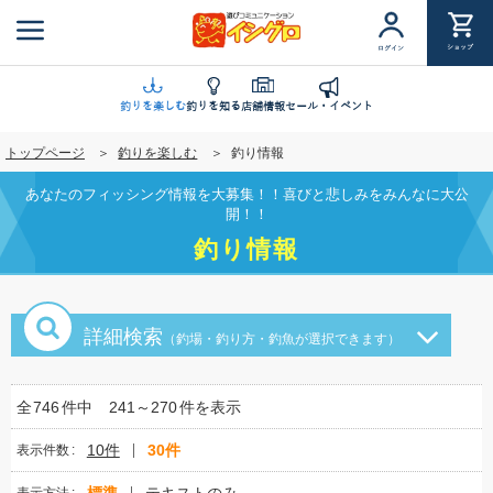
メ
イ
ショップ
ログイン
ン
コ
ン
釣りを楽しむ
釣りを知る
店舗情報
セール・イベント
テ
トップページ
釣りを楽しむ
釣り情報
ン
ツ
あなたのフィッシング情報を大募集！！喜びと悲しみをみんなに大公
に
開！！
移
釣り情報
動
詳細検索
（釣場・釣り方・釣魚が選択できます）
全
746
件中
241～270
件を表示
10件
30件
表示件数