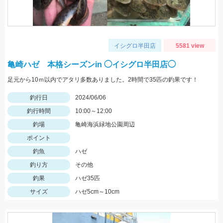
イシグロ半田店
5581 view
亀崎ハゼ 本格シーズンin ◯イシグロ半田店◯
足元から10ｍ以内でアタリ多数ありました。2時間で35匹の釣果です！
釣行日
2024/06/06
釣行時間
10:00～12:00
釣場
亀崎海浜緑地公園周辺
ポイント
釣魚
ハゼ
釣り方
その他
釣果
ハゼ35匹
サイズ
ハゼ5cm～10cm