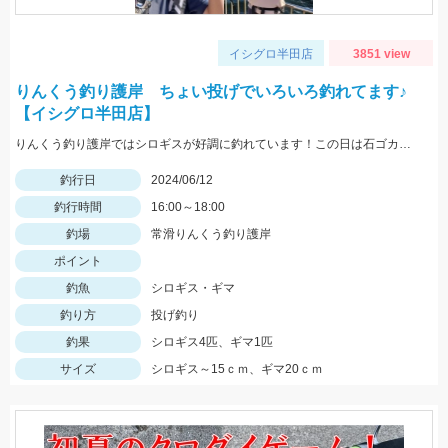
イシグロ半田店
3851 view
りんくう釣り護岸 ちょい投げでいろいろ釣れてます♪
【イシグロ半田店】
りんくう釣り護岸ではシロギスが好調に釣れています！この日は石ゴカイが良かったですが、ゴールドイソメが良い日もありますよ！
釣行日
2024/06/12
釣行時間
16:00～18:00
釣場
常滑りんくう釣り護岸
ポイント
釣魚
シロギス・ギマ
釣り方
投げ釣り
釣果
シロギス4匹、ギマ1匹
サイズ
シロギス～15ｃｍ、ギマ20ｃｍ