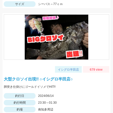
サイズ
シーバス～77ｃｍ
イシグロ半田店
679 view
大型クロソイ出現!! ○イシグロ半田店○
胴突き仕掛けにゴールドイソメでHIT!!
釣行日
2024/06/14
釣行時間
23:30～01:30
釣場
南知多周辺