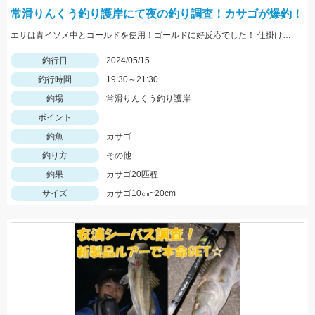
常滑りんくう釣り護岸にて夜の釣り調査！カサゴが爆釣！
エサは青イソメ中とゴールドを使用！ゴールドに好反応でした！ 仕掛けはブラクリ3号が根がかりしづらくオススメです！
釣行日
2024/05/15
釣行時間
19:30～21:30
釣場
常滑りんくう釣り護岸
ポイント
釣魚
カサゴ
釣り方
その他
釣果
カサゴ20匹程
サイズ
カサゴ10㎝~20cm