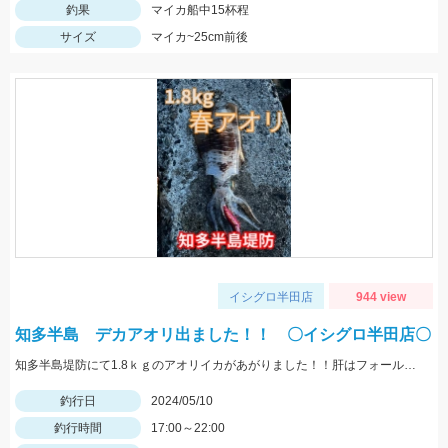
釣果
マイカ船中15杯程
サイズ
マイカ~25cm前後
イシグロ半田店
944 view
知多半島 デカアオリ出ました！！ 〇イシグロ半田店〇
知多半島堤防にて1.8ｋｇのアオリイカがあがりました！！肝はフォール！！
釣行日
2024/05/10
釣行時間
17:00～22:00