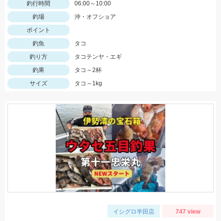
釣行時間
06:00～10:00
釣場
沖・オフショア
ポイント
釣魚
タコ
釣り方
タコテンヤ・エギ
釣果
タコ～2杯
サイズ
タコ～1kg
イシグロ半田店
747 view