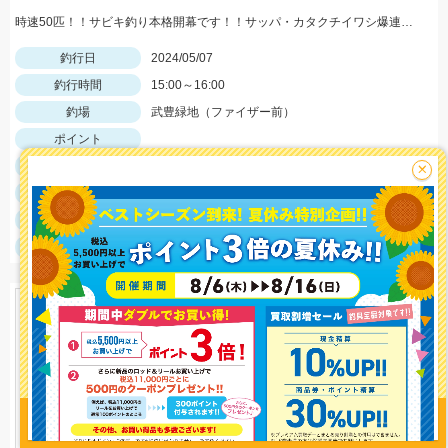
時速50匹！！サビキ釣り本格開幕です！！サッパ・カタクチイワシ爆連中！！
釣行日
2024/05/07
釣行時間
15:00～16:00
釣場
武豊緑地（ファイザー前）
ポイント
釣魚
イワシ・サッパ
×
釣り方
サビキ釣り
釣果
イワシ5匹、サッパ50匹
サイズ
イワシ～6ｃｍ、サッパ～15ｃｍ
釣り情報を
投稿する