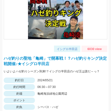
イシグロ半田店
6030 view
ハゼ釣りの聖地「亀崎」で開幕戦！？ハゼ釣りキング決定
戦開催♪★イシグロ半田店
いよいよハゼ釣りシーズン到来!？イシグロ半田店のハゼ王は誰だ～っ？
釣行日
2024/05/21
釣行時間
06:30～07:30
釣場
亀崎海浜緑地公園周辺
ポイント
釣魚
シーバス・ハゼ