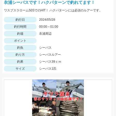
衣浦シーバスです！ハクパターンで釣れてます！
ワスプスラローム50SでのHIT！ ハクパターンには必須のルアーです。
釣行日
2024/05/28
釣行時間
00:00～01:00
釣場
衣浦周辺
ポイント
釣魚
シーバス
釣り方
シーバスルアー
釣果
シーバス39ｃｍ
サイズ
シーバス1匹