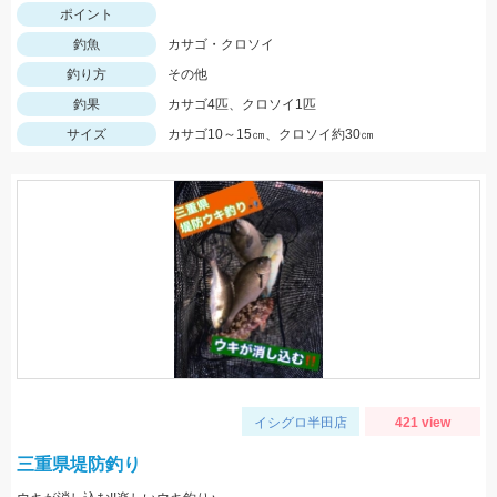
ポイント
釣魚
カサゴ・クロソイ
釣り方
その他
釣果
カサゴ4匹、クロソイ1匹
サイズ
カサゴ10～15㎝、クロソイ約30㎝
イシグロ半田店
421 view
三重県堤防釣り