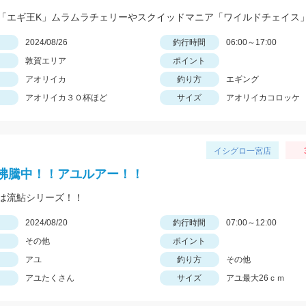
日
2024/08/26
釣行時間
06:00～17:00
敦賀エリア
ポイント
アオリイカ
釣り方
エギング
アオリイカ３０杯ほど
サイズ
アオリイカコロッケ
イシグロ一宮店
沸騰中！！アユルアー！！
は流鮎シリーズ！！
日
2024/08/20
釣行時間
07:00～12:00
その他
ポイント
アユ
釣り方
その他
アユたくさん
サイズ
アユ最大26ｃｍ