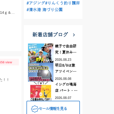
#アジング
#りんくう釣り護岸
#清水港 海づり公園
Tsulino「SWバーサタイルシャッド」や「SWフィネスシャッド」にデルタヘッド14ｇ＆20ｇをセットして連発でした♪
新着店舗ブログ
親子で自由研
究！夏休みに
釣りデビュー
2026.08.23
656 view
明日8/9は激
アツイベント
日！！！～オ
2026.08.08
た！！
ーダー偏光グ
イシグロ鳴海
ラス受注会～
店 パート・ア
ルバイトスタ
2026.08.07
ッフまだまだ
セール情報を見る
募集中！