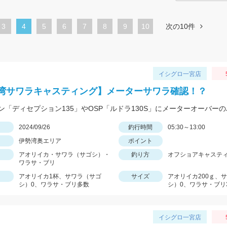
ペ
3
カ
4
ペ
5
ペ
6
ペ
7
ペ
8
ペ
9
10
次の10件
ー
レ
ー
ー
ー
ー
ー
ジ
ン
ジ
ジ
ジ
ジ
ジ
ト
イシグロ一宮店
ペ
湾サワラキャスティング】メーターサワラ確認！？
ー
ジ
日
2024/09/26
釣行時間
05:30～13:00
伊勢湾奥エリア
ポイント
アオリイカ・サワラ（サゴシ）・
釣り方
オフショアキャステ
ワラサ・ブリ
アオリイカ1杯、サワラ（サゴ
サイズ
アオリイカ200ｇ、
シ）0、ワラサ・ブリ多数
シ）0、ワラサ・ブリ
イシグロ一宮店