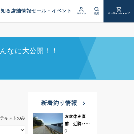
を知る
店舗情報
セール・イベント
ログイン
検索
オンラインショップ
んなに大公開！！
新着釣り情報
お盆休み直
テキストのみ
前 近隣ハゼ
釣り場調査し