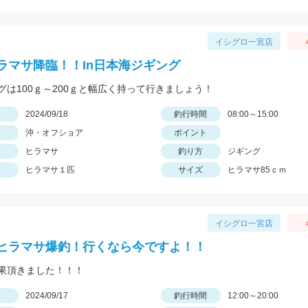
イシグロ一宮店
ラマサ降臨！！In日本海ジギング
グは100ｇ～200ｇと幅広く持って行きましょう！
日
2024/09/18
釣行時間
08:00～15:00
沖・オフショア
ポイント
ヒラマサ
釣り方
ジギング
ヒラマサ１匹
サイズ
ヒラマサ85ｃｍ
イシグロ一宮店
ヒラマサ爆釣！行くなら今ですよ！！
果頂きました！！！
日
2024/09/17
釣行時間
12:00～20:00