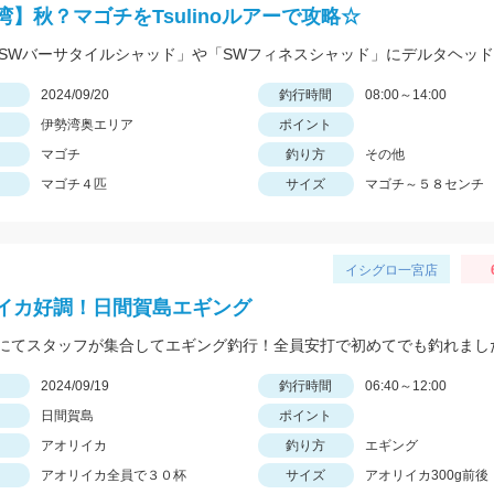
湾】秋？マゴチをTsulinoルアーで攻略☆
日
2024/09/20
釣行時間
08:00～14:00
伊勢湾奥エリア
ポイント
マゴチ
釣り方
その他
マゴチ４匹
サイズ
マゴチ～５８センチ
イシグロ一宮店
イカ好調！日間賀島エギング
にてスタッフが集合してエギング釣行！全員安打で初めてでも釣れまし
日
2024/09/19
釣行時間
06:40～12:00
日間賀島
ポイント
アオリイカ
釣り方
エギング
アオリイカ全員で３０杯
サイズ
アオリイカ300g前後