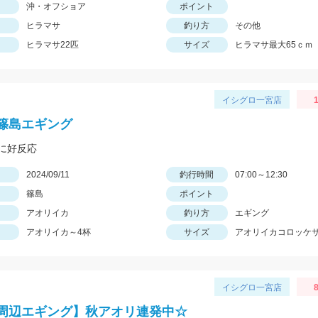
沖・オフショア
ポイント
ヒラマサ
釣り方
その他
ヒラマサ22匹
サイズ
ヒラマサ最大65ｃｍ
イシグロ一宮店
1
篠島エギング
に好反応
日
2024/09/11
釣行時間
07:00～12:30
篠島
ポイント
アオリイカ
釣り方
エギング
アオリイカ～4杯
サイズ
アオリイカコロッケ
イシグロ一宮店
8
周辺エギング】秋アオリ連発中☆