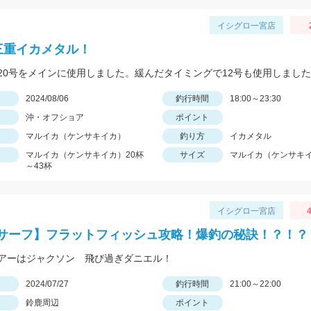
イシグロ一宮店
三重イカメタル！
日
2024/08/06
釣行時間
18:00～23:30
沖・オフショア
ポイント
マルイカ（ケンサキイカ）
釣り方
イカメタル
マルイカ（ケンサキイカ）20杯
サイズ
マルイカ（ケンサキイ
～43杯
イシグロ一宮店
4
サーフ】フラットフィッシュ攻略！爆釣の秘訣！？！？
アーはジャクソン 飛び過ぎダニエル！
日
2024/07/27
釣行時間
21:00～22:00
鈴鹿周辺
ポイント