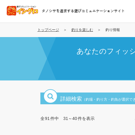
メ
イ
タノシサを追求する遊びコミュニケーションサイト
ン
コ
ン
トップページ
釣りを楽しむ
釣り情報
テ
ン
あなたのフィッ
ツ
に
移
動
詳細検索
（釣場・釣り方・釣魚が選択で
全
91
件中
31～40
件を表示