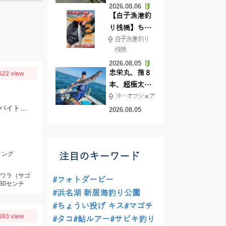
2026.08.06
てきました
【白子漁港釣
り桟橋】ちょ
白子漁港 釣り
い投げ釣りが
桟橋
絶好調!キスや
2026.08.05
ハゼが簡単に
忠栄丸、指８
522 view
釣れますよ💛
本、超極太ド
沖・オフショア
ラゴン登場！
ジャクソン「ディセプション135」やOSP「ルドラ130S」にメーターオーバーのバイト！ジャークベイトが今時期は強いです♪
2026.08.05
ィング
注目のキーワード
サワラ（サゴ
#フォトダービー
30センチ
#浜名湖 新居海釣り公園
#ちょうい投げ キス
#マゴチ
593 view
#タコ
#鮎ルアー
#サビキ釣り