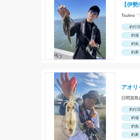
【伊勢
釣行
釣場
釣魚
釣果
アオリ
日間賀島
釣行
釣場
釣魚
釣果