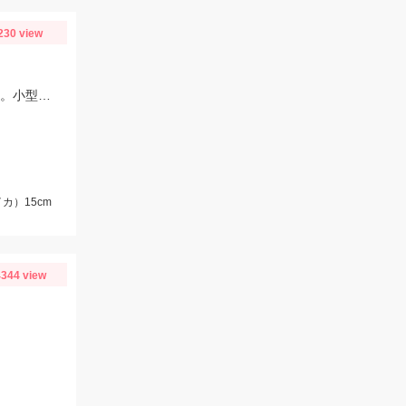
230 view
潮が早く20号をメインに使用しました。緩んだタイミングで12号も使用しました。小型のイカが多いのでシルエットの小さいタングステンがオススメ！
カ）15cm
344 view