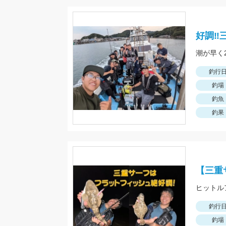
好調‼
釣行
釣場
釣魚
釣果
【三重
ヒットル
釣行
釣場