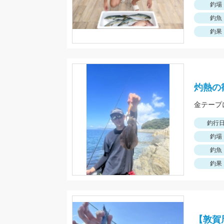
釣場
釣魚
釣果
灼熱の
金テープ
釣行
釣場
釣魚
釣果
【敦賀