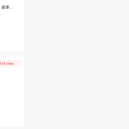
ヤマシタ「エギ王K」ムラムラチェリーやスクイッドマニア「ワイルドチェイス」爆乗りピンクUVで連発！
334 view