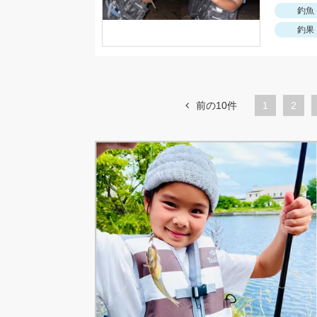
釣魚
釣果
前の10件
1
ペ
2
ー
ジ