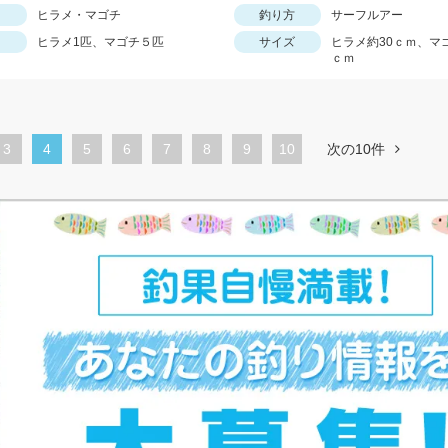
ヒラメ・マゴチ
釣り方
サーフルアー
ヒラメ1匹、マゴチ５匹
サイズ
ヒラメ約30ｃｍ、マゴ
ｃｍ
ペ
3
カ
4
ペ
5
ペ
6
ペ
7
ペ
8
ペ
9
10
次の10件
ー
レ
ー
ー
ー
ー
ー
ジ
ン
ジ
ジ
ジ
ジ
ジ
ト
ペ
ー
ジ