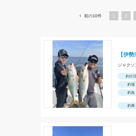
前の10件
1
ペ
2
ー
ジ
【伊勢
釣行
釣場
釣魚
釣果