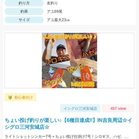
釣り方
友釣り
釣果
アユ69尾
サイズ
アユ最大23㎝
初心者向け
イシグロ三河安城店
457 view
ちょい投げ釣りが楽しい♪【6種目達成!!】IN吉良周辺☆イ
シグロ三河安城店☆
ライトショットシンカー7号＋ちょい投げ仕掛け7号！シロギス、ハゼ、ゼンメ、サッパ、セイゴ、チャリコの6種目達成!!!