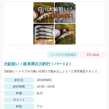
イシグロ三河安城店
571 view
大鮎狙い！岐阜県白川釣行！パート2！
大鮎狙い！トラブルの無い仕掛けで挑みましょう！三河安城店スタッフ岩崎釣行
釣行日
2024/09/02
釣行時間
10:30～16:00
釣場
白川
ポイント
釣魚
アユ