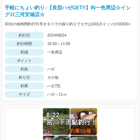
手軽にちょい釣り♪【良型ハゼGET!!】IN一色周辺☆イシ
グロ三河安城店☆
30分の短時間釣行!!1号オモリでの探り釣りでエサはGOLDイソメがGOOD♪
釣行日
2024/08/24
釣行時間
10:30～11:00
釣場
一色周辺
ポイント
釣魚
ハゼ
釣り方
その他
釣果
ハゼ7匹
サイズ
ハゼ～11㎝