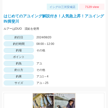
イシグロ三河安城店
7129 view
はじめてのアユイング解説付き！人気急上昇！アユイング
IN揖斐川
ルアーはDUO 流鮎を使用
釣行日
2024/08/20
釣行時間
08:00～12:00
釣場
その他
ポイント
釣魚
アユ
釣り方
その他
釣果
アユ1～4
サイズ
アユ～25