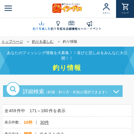
メ
イ
ショップ
ログイン
ン
コ
ン
釣りを楽しむ
釣りを知る
店舗情報
セール・イベント
テ
トップページ
釣りを楽しむ
釣り情報
ン
ツ
あなたのフィッシング情報を大募集！！喜びと悲しみをみんなに大公
に
開！！
移
釣り情報
動
詳細検索
（釣場・釣り方・釣魚が選択できます）
全
459
件中
171～180
件を表示
10件
30件
表示件数