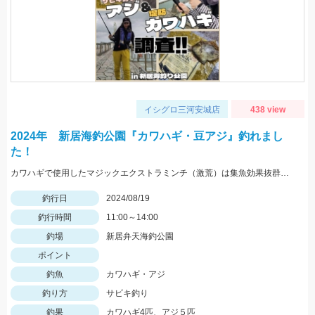
イシグロ三河安城店
438 view
2024年 新居海釣公園『カワハギ・豆アジ』釣れまし
た！
カワハギで使用したマジックエクストラミンチ（激荒）は集魚効果抜群でした！
釣行日
2024/08/19
釣行時間
11:00～14:00
釣場
新居弁天海釣公園
ポイント
釣魚
カワハギ・アジ
釣り方
サビキ釣り
釣果
カワハギ4匹、アジ５匹