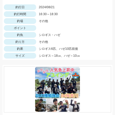
釣行日
2024/08/21
釣行時間
16:30～18:30
釣場
その他
ポイント
釣魚
シロギス・ハゼ
釣り方
その他
釣果
シロギス6匹、ハゼ10匹前後
サイズ
シロギス～18㎝、ハゼ～10㎝