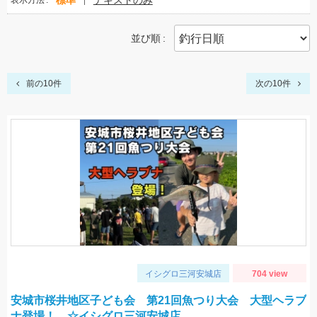
標準
テキストのみ
表示方法
並び順
前の10件
次の10件
イシグロ三河安城店
704 view
安城市桜井地区子ども会 第21回魚つり大会 大型ヘラブ
ナ登場！ ☆イシグロ三河安城店