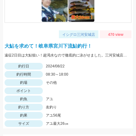
イシグロ三河安城店
470 view
大鮎を求めて！岐阜県宮川下流鮎釣行！
遠征2日目は大鮎狙い！超渇水なので徹底的に泳がせました。三河安城店スタッフ岩崎釣行
釣行日
2024/08/22
釣行時間
08:30～18:00
釣場
その他
ポイント
釣魚
アユ
釣り方
友釣り
釣果
アユ56尾
サイズ
アユ最大26㎝