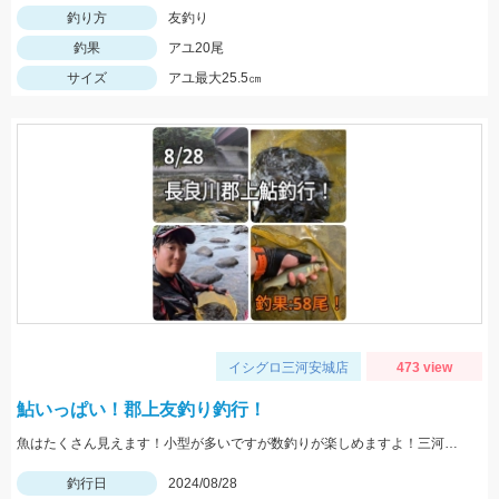
釣り方
友釣り
釣果
アユ20尾
サイズ
アユ最大25.5㎝
イシグロ三河安城店
473 view
鮎いっぱい！郡上友釣り釣行！
魚はたくさん見えます！小型が多いですが数釣りが楽しめますよ！三河安城店スタッフ岩崎釣行
釣行日
2024/08/28