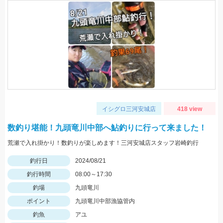
イシグロ三河安城店
418 view
数釣り堪能！九頭竜川中部へ鮎釣りに行って来ました！
荒瀬で入れ掛かり！数釣りが楽しめます！三河安城店スタッフ岩崎釣行
釣行日
2024/08/21
釣行時間
08:00～17:30
釣場
九頭竜川
ポイント
九頭竜川中部漁協管内
釣魚
アユ