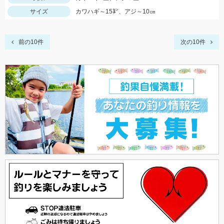
サイズ
カワハギ～15㌢、アジ～10㎝
前の10件
次の10件