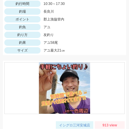
釣行時間
10:30～17:30
釣場
長良川
ポイント
郡上漁協管内
釣魚
アユ
釣り方
友釣り
釣果
アユ58尾
サイズ
アユ最大21㎝
イシグロ三河安城店
913 view