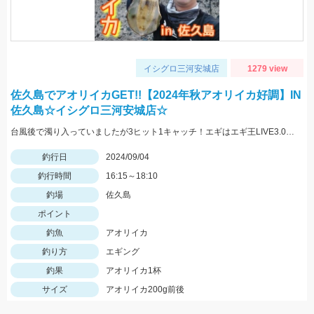
イシグロ三河安城店
1279 view
佐久島でアオリイカGET!!【2024年秋アオリイカ好調】IN
佐久島☆イシグロ三河安城店☆
台風後で濁り入っていましたが3ヒット1キャッチ！エギはエギ王LIVE3.0号メルメルブラウン!!
釣行日
2024/09/04
釣行時間
16:15～18:10
釣場
佐久島
ポイント
釣魚
アオリイカ
釣り方
エギング
釣果
アオリイカ1杯
サイズ
アオリイカ200g前後