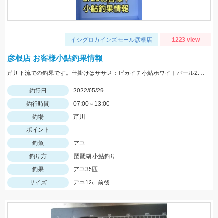
イシグロカインズモール彦根店
1223 view
彦根店 お客様小鮎釣果情報
芹川下流での釣果です。仕掛けはササメ：ピカイチ小鮎ホワイトパール2.5号がオススメです！
釣行日
2022/05/29
釣行時間
07:00～13:00
釣場
芹川
ポイント
釣魚
アユ
釣り方
琵琶湖 小鮎釣り
釣果
アユ35匹
サイズ
アユ12㎝前後