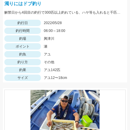
濁りにはドブ釣り
解禁日から4回目の釣行で300匹以上釣れている、ハヤ等も入れると千匹、手返し大変
釣行日
2022/05/28
釣行時間
06:00～18:00
釣場
興津川
ポイント
瀬
釣魚
アユ
釣り方
その他
釣果
アユ142匹
サイズ
アユ12〜18cm