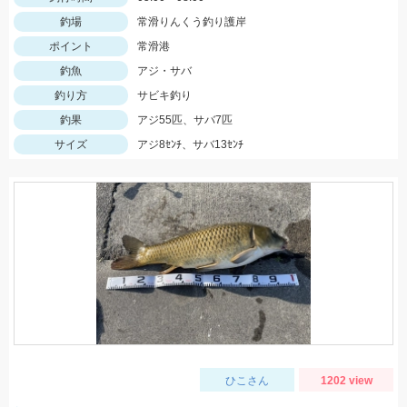
釣場
常滑りんくう釣り護岸
ポイント
常滑港
釣魚
アジ・サバ
釣り方
サビキ釣り
釣果
アジ55匹、サバ7匹
サイズ
アジ8ｾﾝﾁ、サバ13ｾﾝﾁ
ひこさん
1202 view