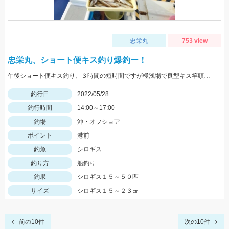
忠栄丸
753 view
忠栄丸、ショート便キス釣り爆釣ー！
午後ショート便キス釣り、３時間の短時間ですが極浅場で良型キス竿頭５０匹と入れ食い状態でした！
釣行日
2022/05/28
釣行時間
14:00～17:00
釣場
沖・オフショア
ポイント
港前
釣魚
シロギス
釣り方
船釣り
釣果
シロギス１５～５０匹
サイズ
シロギス１５～２３㎝
前の10件
次の10件