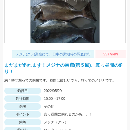
メジナ(グレ)巣窟にて、日中の満潮時の調査釣行
557 view
まだまだ釣れます！メジナの巣窟(第５回)、真っ昼間の釣
り！
約４時間粘っての釣果です。昼間は厳しいでぅ。粘ってのメジナです。
釣行日
2022/05/29
釣行時間
15:00～17:00
釣場
その他
ポイント
真っ昼間に釣れるのかあ、、！
釣魚
メジナ（グレ）