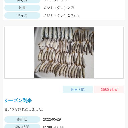
釣り方
ロックフィッシュ
釣果
メジナ（グレ）２匹
サイズ
メジナ（グレ）２７cm
釣吉太郎
2680 view
シーズン到来
金アジが釣れだしました。
釣行日
2022/05/29
釣行時間
05:00～08:00