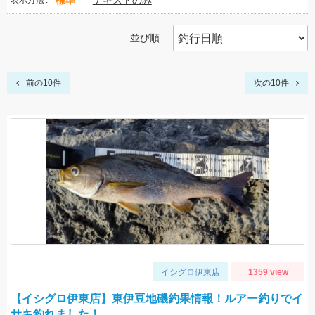
標準
テキストのみ
表示方法
並び順
前の10件
次の10件
イシグロ伊東店
1359 view
【イシグロ伊東店】東伊豆地磯釣果情報！ルアー釣りでイ
サキ釣れました！