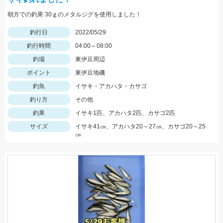
朝方での釣果 30ｇのメタルジグを使用しました！
釣行日
2022/05/29
釣行時間
04:00～08:00
釣場
東伊豆周辺
ポイント
東伊豆地磯
釣魚
イサキ・アカハタ・カサゴ
釣り方
その他
釣果
イサキ1匹、アカハタ2匹、カサゴ2匹
サイズ
イサキ41㎝、アカハタ20～27㎝、カサゴ20～25
㎝