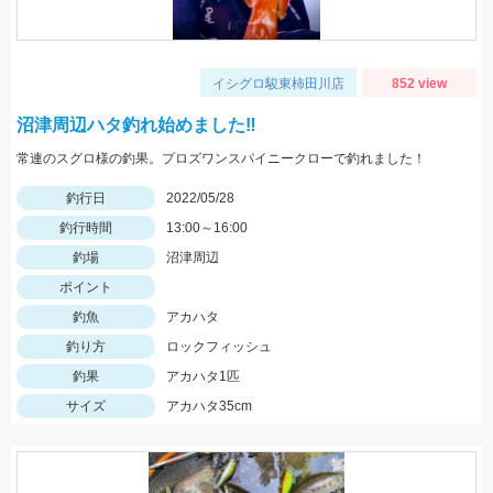
イシグロ駿東柿田川店
852 view
沼津周辺ハタ釣れ始めました‼
常連のスグロ様の釣果。プロズワンスパイニークローで釣れました！
釣行日
2022/05/28
釣行時間
13:00～16:00
釣場
沼津周辺
ポイント
釣魚
アカハタ
釣り方
ロックフィッシュ
釣果
アカハタ1匹
サイズ
アカハタ35cm