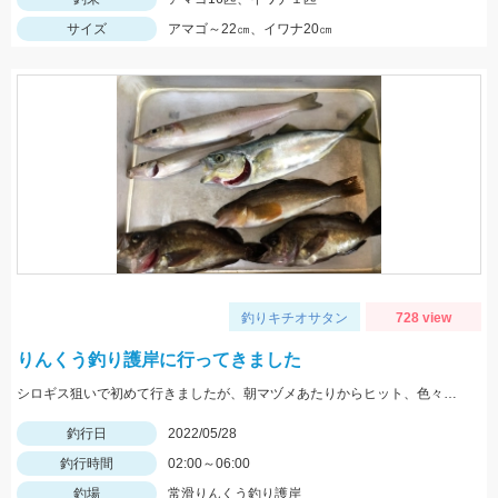
サイズ
アマゴ～22㎝、イワナ20㎝
釣りキチオサタン
728 view
りんくう釣り護岸に行ってきました
シロギス狙いで初めて行きましたが、朝マヅメあたりからヒット、色々釣れて楽しかったです。
釣行日
2022/05/28
釣行時間
02:00～06:00
釣場
常滑りんくう釣り護岸