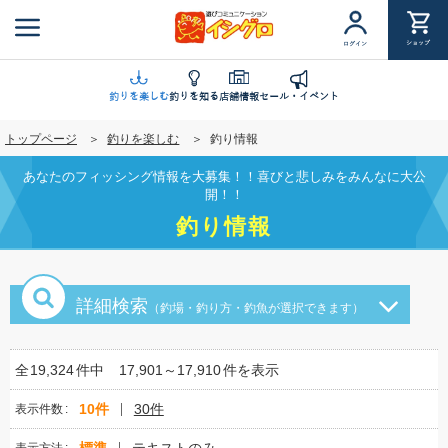
メ
イ
ショップ
ログイン
ン
コ
ン
釣りを楽しむ
釣りを知る
店舗情報
セール・イベント
テ
トップページ
釣りを楽しむ
釣り情報
ン
ツ
あなたのフィッシング情報を大募集！！喜びと悲しみをみんなに大公
に
開！！
移
釣り情報
動
詳細検索
（釣場・釣り方・釣魚が選択できます）
全
19,324
件中
17,901～17,910
件を表示
10件
30件
表示件数