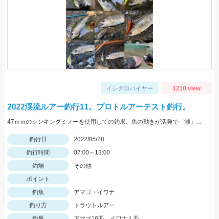
イシグロバイヤー
1210 view
2022渓流ルアー釣行11。プロトルアーテスト釣行。
47ｍｍのシンキングミノーを使用しての釣果。魚の動きが活発で「瀬」での釣果が多い状況でした。
釣行日
2022/05/28
釣行時間
07:00～13:00
釣場
その他
ポイント
釣魚
アマゴ・イワナ
釣り方
トラウトルアー
釣果
アマゴ16匹、イワナ１匹