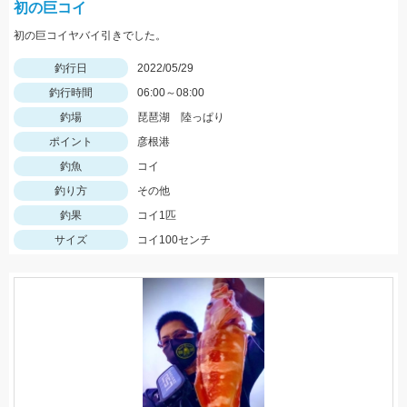
初の巨コイ
初の巨コイヤバイ引きでした。
釣行日
2022/05/29
釣行時間
06:00～08:00
釣場
琵琶湖 陸っぱり
ポイント
彦根港
釣魚
コイ
釣り方
その他
釣果
コイ1匹
サイズ
コイ100センチ