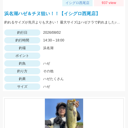
イシグロ西尾店
937 view
浜名湖ハゼ＆チヌ狙い！！【イシグロ西尾店】
釣れるサイズが先月よりも大きい！ 最大サイズはハゼクラで釣れました♪ 夕マヅメは一面ボイルだらけ！！果たして結果は...
釣行日
2026/08/02
釣行時間
14:30～18:00
釣場
浜名湖
ポイント
釣魚
ハゼ
釣り方
その他
釣果
ハゼたくさん
サイズ
ハゼ