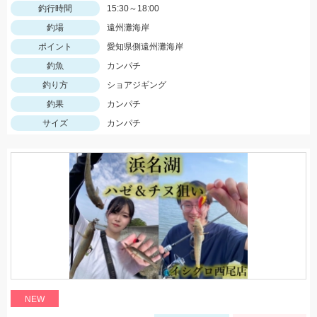
釣行時間
15:30～18:00
釣場
遠州灘海岸
ポイント
愛知県側遠州灘海岸
釣魚
カンパチ
釣り方
ショアジギング
釣果
カンパチ
サイズ
カンパチ
NEW