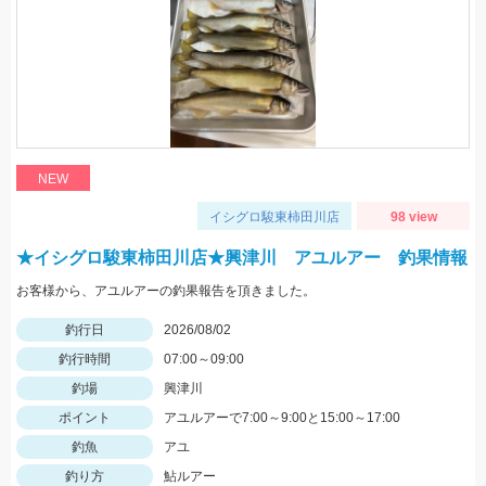
NEW
イシグロ駿東柿田川店
98 view
★イシグロ駿東柿田川店★興津川 アユルアー 釣果情報
お客様から、アユルアーの釣果報告を頂きました。
釣行日
2026/08/02
釣行時間
07:00～09:00
釣場
興津川
ポイント
アユルアーで7:00～9:00と15:00～17:00
釣魚
アユ
釣り方
鮎ルアー