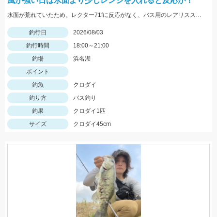
風が強い日は水面より少しレンジを入れると反応が！
水面が荒れていたため、レクター71fに反応がなく、バス用のレアリススピンベイでレンジを少し入れてスローに巻いてくると当たり多数。サイズは選べないですが今回の様なサイズも釣れます。
釣行日
2026/08/03
釣行時間
18:00～21:00
釣場
浜名湖
ポイント
釣魚
クロダイ
釣り方
バス釣り
釣果
クロダイ1匹
サイズ
クロダイ45cm