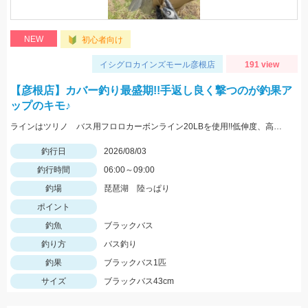
NEW
初心者向け
イシグロカインズモール彦根店
191 view
【彦根店】カバー釣り最盛期!!手返し良く撃つのが釣果ア
ップのキモ♪
ラインはツリノ バス用フロロカーボンライン20LBを使用!!低伸度、高強度でカバーの釣りはこれで決まり♪
釣行日
2026/08/03
釣行時間
06:00～09:00
釣場
琵琶湖 陸っぱり
ポイント
釣魚
ブラックバス
釣り方
バス釣り
釣果
ブラックバス1匹
サイズ
ブラックバス43cm