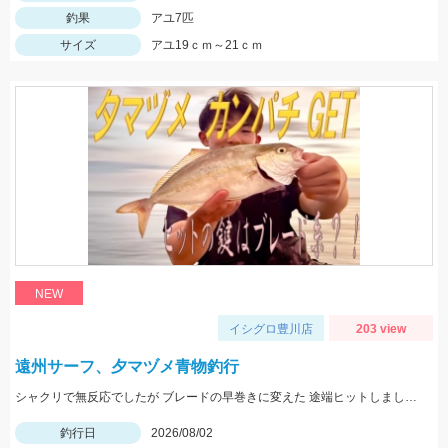
釣果
アユ7匹
サイズ
アユ19ｃｍ～21ｃｍ
NEW
イシグロ豊川店
203 view
遠州サーフ、夕マヅメ青物釣行
シャクリで無反応でしたが ブレードの早巻きに変えた 途端ヒットしましたよ！
釣行日
2026/08/02