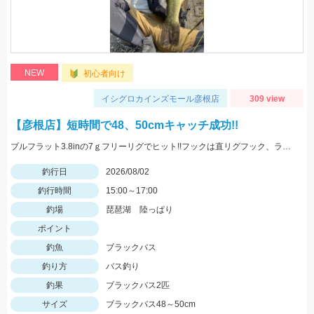
NEW
初心者向け
イシグロカインズモール彦根店
309 view
【彦根店】短時間で48、50cmキャッチ成功!!
ブルフラット3.8inの7ｇフリーリグでヒット!!フックは直リグフック、ラインはツリノフロロがオススメです!!カバー撃ちが熱い時期になってきましたよ♪
釣行日
2026/08/02
釣行時間
15:00～17:00
釣場
琵琶湖 陸っぱり
ポイント
釣魚
ブラックバス
釣り方
バス釣り
釣果
ブラックバス2匹
サイズ
ブラックバス48～50cm