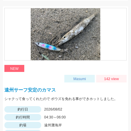
NEW
Masumi
142 view
遠州サーフ安定のカマス
シャクって食ってくれたので ボウズを免れる事ができホットしました。
釣行日
2026/08/02
釣行時間
04:30～06:00
釣場
遠州灘海岸