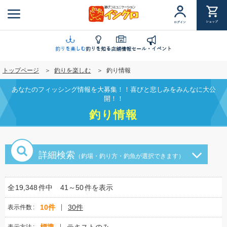
メ
イ
ショップ
ログイン
ン
コ
ン
釣りを楽しむ
釣りを知る
店舗情報
セール・イベント
テ
トップページ
釣りを楽しむ
釣り情報
ン
ツ
あなたのフィッシング情報を大募集！！喜びと悲しみをみんなに大公
に
開！！
移
釣り情報
動
詳細検索
（釣場・釣り方・釣魚が選択できます）
全
19,348
件中
41～50
件を表示
10件
30件
表示件数