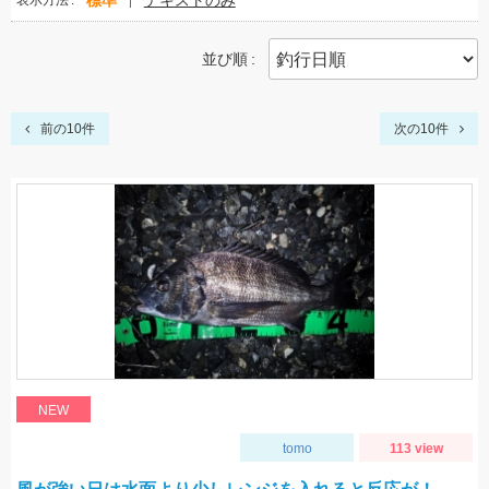
標準
テキストのみ
表示方法
並び順
前の10件
次の10件
NEW
tomo
113 view