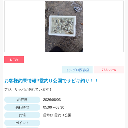
NEW
イシグロ西春店
766 view
お客様釣果情報‼霞釣り公園でサビキ釣り！！
アジ、サッパが釣れています！！
釣行日
2026/08/03
釣行時間
05:00～08:30
釣場
霞埠頭 霞釣り公園
ポイント