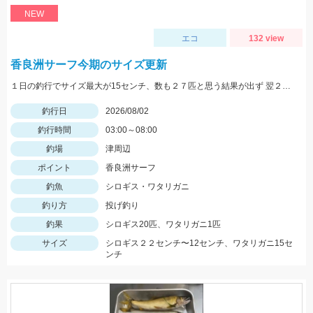
NEW
エコ
132 view
香良洲サーフ今期のサイズ更新
１日の釣行でサイズ最大が15センチ、数も２７匹と思う結果が出ず 翌２日に同じ時間、同じ場所でリベンジ。 いつもはエサは石ゴカイだけど今日はゴールドイソメを使ってみました。 夜暗い時間は石ゴカイよりも当たりも多く釣れる数も多かったですね。 7時の潮止まり頃に大きな当たりで蟹かな？と思いきや何と２２センチと、21センチのダブルでした。 今期のサイズ更新をしました。 その後、ワタリガニも釣れてリベンジ成功でした。 皆さん、記念写真は釣ったその場で撮影しましょうね。 家に帰ってからでは1センチほど縮んでしまいますからね。笑
釣行日
2026/08/02
釣行時間
03:00～08:00
釣場
津周辺
ポイント
香良洲サーフ
釣魚
シロギス・ワタリガニ
釣り方
投げ釣り
釣果
シロギス20匹、ワタリガニ1匹
サイズ
シロギス２２センチ〜12センチ、ワタリガニ15セ
ンチ