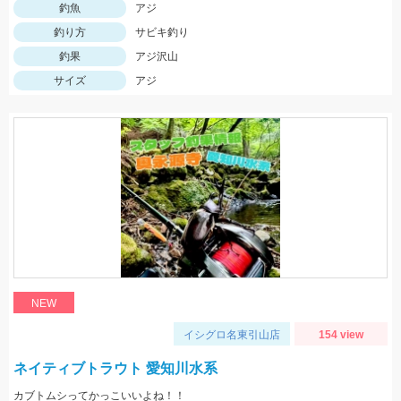
釣魚
アジ
釣り方
サビキ釣り
釣果
アジ沢山
サイズ
アジ
NEW
イシグロ名東引山店
154 view
ネイティブトラウト 愛知川水系
カブトムシってかっこいいよね！！