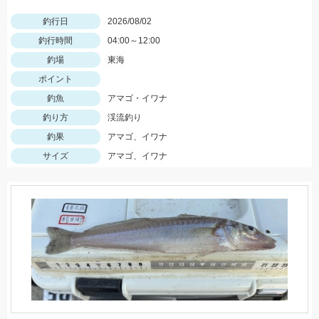
釣行日
2026/08/02
釣行時間
04:00～12:00
釣場
東海
ポイント
釣魚
アマゴ・イワナ
釣り方
渓流釣り
釣果
アマゴ、イワナ
サイズ
アマゴ、イワナ