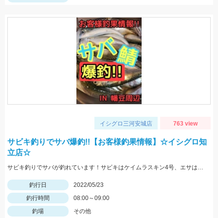
イシグロ三河安城店
763 view
サビキ釣りでサバ爆釣!!【お客様釣果情報】☆イシグロ知
立店☆
サビキ釣りでサバが釣れています！サビキはケイムラスキン4号、エサは冷凍アミエビを使用しました。
釣行日
2022/05/23
釣行時間
08:00～09:00
釣場
その他