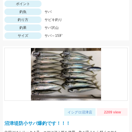
ポイント
釣魚
サバ
釣り方
サビキ釣り
釣果
サバ沢山
サイズ
サバ～15㌢
イシグロ沼津店
2209 view
沼津堤防小サバ爆釣です！！！