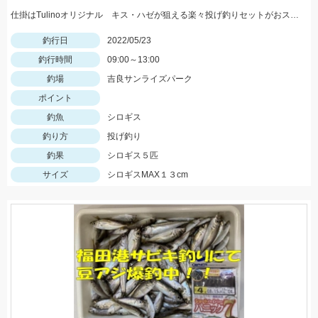
仕掛はTulinoオリジナル キス・ハゼが狙える楽々投げ釣りセットがおススメです！
釣行日
2022/05/23
釣行時間
09:00～13:00
釣場
吉良サンライズパーク
ポイント
釣魚
シロギス
釣り方
投げ釣り
釣果
シロギス５匹
サイズ
シロギスMAX１３cm