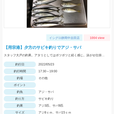
イシグロ静岡中吉田店
1004 view
【用宗港】夕方のサビキ釣りでアジ・サバ
スタッフ大戸の釣果。アタリとしてはポツポツと続く感じ。泳がせ仕掛で青物も狙えるかも。
釣行日
2022/05/23
釣行時間
17:30～19:00
釣場
その他
ポイント
釣魚
アジ・サバ
釣り方
サビキ釣り
釣果
アジ3匹、サバ9匹
サイズ
アジ8ｃｍ、サバ15ｃｍ