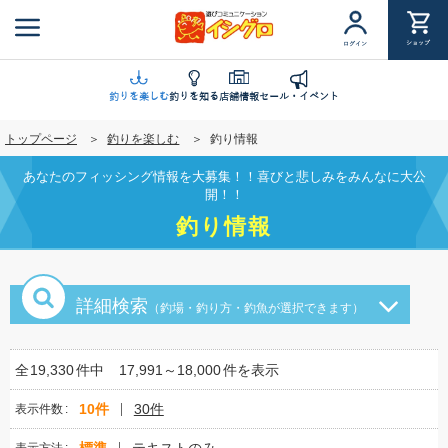
メ
イ
ショップ
ログイン
ン
コ
ン
釣りを楽しむ
釣りを知る
店舗情報
セール・イベント
テ
トップページ
釣りを楽しむ
釣り情報
ン
ツ
あなたのフィッシング情報を大募集！！喜びと悲しみをみんなに大公
に
開！！
移
釣り情報
動
詳細検索
（釣場・釣り方・釣魚が選択できます）
全
19,330
件中
17,991～18,000
件を表示
10件
30件
表示件数