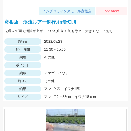
イシグロカインズモール彦根店
722 view
彦根店 渓流ルアー釣行♪in愛知川
先週末の雨で活性が上がっていた印象！魚も徐々に大きくなっており、まだまだ楽しめそうですよ♪
釣行日
2022/05/23
釣行時間
11:30～15:30
釣場
その他
ポイント
釣魚
アマゴ・イワナ
釣り方
その他
釣果
アマゴ4匹、イワナ1匹
サイズ
アマゴ12～22cm、イワナ18ｃｍ