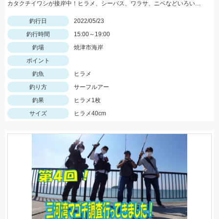
カタクチイワシが接岸中！ヒラメ、シーバス、ワラサ、ニベなどいろいろ釣れてます！
釣行日
2022/05/23
釣行時間
15:00～19:00
釣場
焼津市海岸
ポイント
釣魚
ヒラメ
釣り方
サーフルアー
釣果
ヒラメ1枚
サイズ
ヒラメ40cm