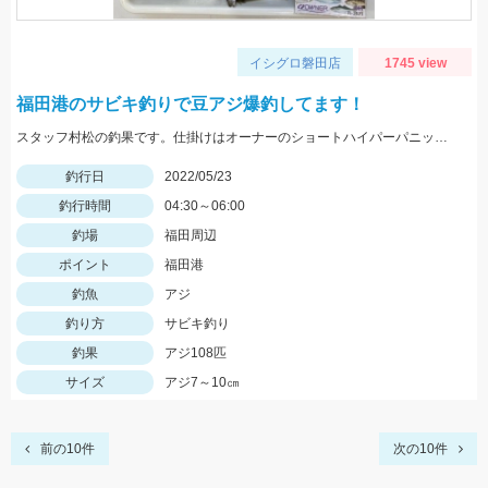
イシグロ磐田店
1745 view
福田港のサビキ釣りで豆アジ爆釣してます！
スタッフ村松の釣果です。仕掛けはオーナーのショートハイパーパニック4号を使用し、にアミエビを付けて釣りました。
釣行日
2022/05/23
釣行時間
04:30～06:00
釣場
福田周辺
ポイント
福田港
釣魚
アジ
釣り方
サビキ釣り
釣果
アジ108匹
サイズ
アジ7～10㎝
前の10件
次の10件