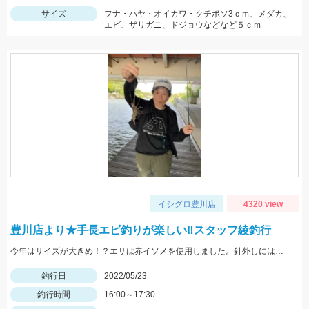
サイズ
フナ・ハヤ・オイカワ・クチボソ3ｃｍ、メダカ、
エビ、ザリガニ、ドジョウなどなど５ｃｍ
イシグロ豊川店
4320 view
豊川店より★手長エビ釣りが楽しい‼スタッフ綾釣行
今年はサイズが大きめ！？エサは赤イソメを使用しました。針外しにはフォーセップがあると鋏まれずにすみますよ！
釣行日
2022/05/23
釣行時間
16:00～17:30