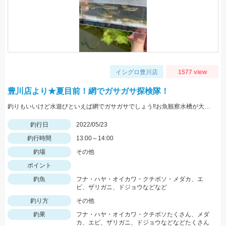
イシグロ豊川店
1577 view
豊川店より★夏目前！網でガサガサ探検隊！
釣りもいいけど水遊びといえば網でガサガサでしょう‼お魚観察水槽が大活躍♪
釣行日
2022/05/23
釣行時間
13:00～14:00
釣場
その他
ポイント
釣魚
フナ・ハヤ・オイカワ・クチボソ・メダカ、エ
ビ、ザリガニ、ドジョウなどなど
釣り方
その他
釣果
フナ・ハヤ・オイカワ・クチボソたくさん、メダ
カ、エビ、ザリガニ、ドジョウなどなどたくさん