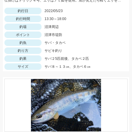
仕掛けはトリック４号、エサはアミ姫を使用。魚が見えたら軽くエサを撒いて、仕掛けをたらせば入れ食いでした。
釣行日
2022/05/23
釣行時間
13:30～18:00
釣場
沼津周辺
ポイント
沼津市堤防
釣魚
サバ・タカベ
釣り方
サビキ釣り
釣果
サバ２5匹前後、タカベ２匹
サイズ
サバ８～１３㎝、タカベ６㎝