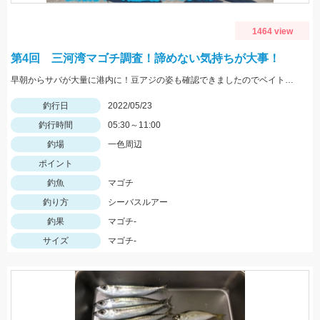
1464 view
第4回 三河湾マゴチ調査！諦めない気持ちが大事！
早朝からサバが大量に港内に！豆アジの姿も確認できましたのでベイトは大量ですね！
釣行日
2022/05/23
釣行時間
05:30～11:00
釣場
一色周辺
ポイント
釣魚
マゴチ
釣り方
シーバスルアー
釣果
マゴチ-
サイズ
マゴチ-