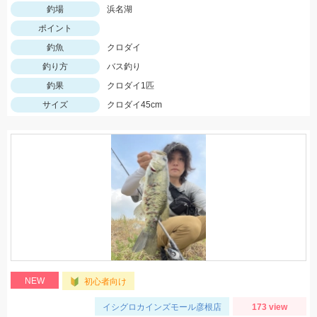
釣場
浜名湖
ポイント
釣魚
クロダイ
釣り方
バス釣り
釣果
クロダイ1匹
サイズ
クロダイ45cm
NEW
初心者向け
イシグロカインズモール彦根店
173 view