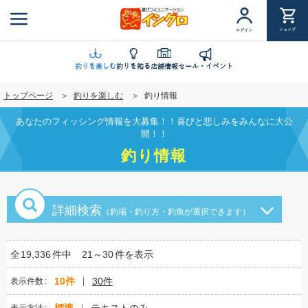
メ
イ
ショップ
ログイン
ン
コ
ン
釣りを楽しむ
釣りを知る
店舗情報
セール・イベント
テ
トップページ
釣りを楽しむ
釣り情報
ン
ツ
あなたのフィッシング情報を大募集！！喜びと悲しみをみんなに大公
に
開！！
移
釣り情報
動
詳細検索
（釣場・釣り方・釣魚が選択できます）
全
19,336
件中
21～30
件を表示
10件
30件
表示件数