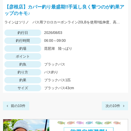
【彦根店】カバー釣り最盛期!!手返し良く撃つのが釣果ア
ップのキモ♪
ラインはツリノ バス用フロロカーボンライン20LBを使用!!低伸度、高強度でカバーの釣りはこれで決まり♪
釣行日
2026/08/03
釣行時間
06:00～09:00
釣場
琵琶湖 陸っぱり
ポイント
釣魚
ブラックバス
釣り方
バス釣り
釣果
ブラックバス1匹
サイズ
ブラックバス43cm
前の10件
次の10件