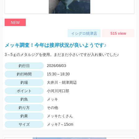
NEW
イシグロ焼津店
515 view
メッキ調査！今年は接岸状況が良いようです♪
3～5ｇのメタルジグを使用。まだまだ小さいですが入れ食いでした♪
釣行日
2026/08/03
釣行時間
15:30～18:30
釣場
大井川・焼津周辺
ポイント
小河川河口部
釣魚
メッキ
釣り方
その他
釣果
メッキたくさん
サイズ
メッキ7～15cm