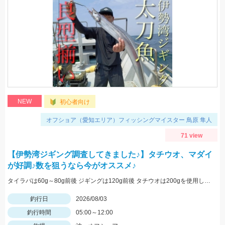
NEW
初心者向け
オフショア（愛知エリア）フィッシングマイスター 鳥原 隼人
71 view
【伊勢湾ジギング調査してきました♪】タチウオ、マダイ
が好調♪数を狙うなら今がオススメ♪
タイラバは60g～80g前後 ジギングは120g前後 タチウオは200gを使用しました
釣行日
2026/08/03
釣行時間
05:00～12:00