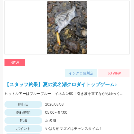
NEW
イシグロ豊川店
63 view
【スタッフ釣果】夏の浜名湖クロダイトップゲーム♪
ヒットルアーはブルーブルー イネムン60！引き波を立てながらゆっくり水面をタダ巻き。単発でしたがバシュッと気持ちよくバイトが出ました☆
釣行日
2026/08/03
釣行時間
05:00～07:00
釣場
浜名湖
ポイント
やはり朝マズメはチャンスタイム！