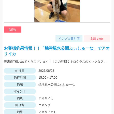
NEW
イシグロ豊川店
218 view
お客様釣果情報！！「焼津親水公園ふぃしゅーな」でアオ
リイカ
豊川市Y様おめでとうございます！！この時期２キロクラスのビックなアオリイカを見事に仕留められました！！ 釣れているのが500ｇクラスの情報だったので、ヒットした瞬間はエイかと思ったそうです。
釣行日
2026/08/03
釣行時間
15:00～17:00
釣場
焼津親水公園ふぃしゅーな
ポイント
釣魚
アオリイカ
釣り方
エギング
釣果
アオリイカ1