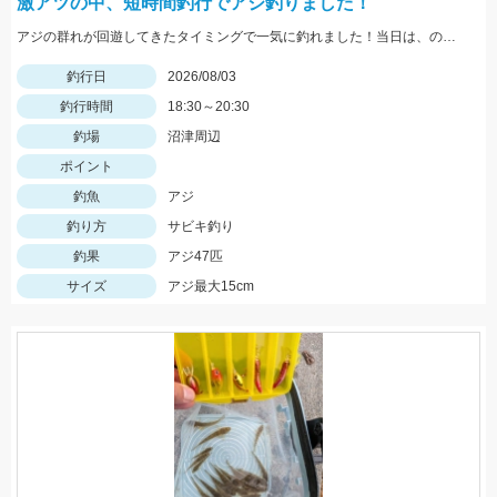
激アツの中、短時間釣行でアジ釣りました！
アジの群れが回遊してきたタイミングで一気に釣れました！当日は、のべ竿と豆アジマッチ・スピード餌つけ器仕掛・生アミエビなどを使用しました。
釣行日
2026/08/03
釣行時間
18:30～20:30
釣場
沼津周辺
ポイント
釣魚
アジ
釣り方
サビキ釣り
釣果
アジ47匹
サイズ
アジ最大15cm