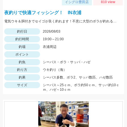
イシグロ豊田店
810 view
夜釣りで快適フィッシング！ IN衣浦
電気ウキ＆胴付きでセイゴが良く釣れます！不意に大型のボラが釣れることもあるので、ネットがあると安心です。
釣行日
2026/08/03
釣行時間
19:00～21:00
釣場
衣浦周辺
ポイント
釣魚
シーバス・ボラ・サッパ・ハゼ
釣り方
ウキ釣り（海）
釣果
シーバス多数、ボラ2、サッパ数匹、ハゼ数匹
サイズ
シーバス～25ｃｍ、ボラ約50ｃｍ、サッパ約10ｃ
ｍ、ハゼ～10ｃｍ