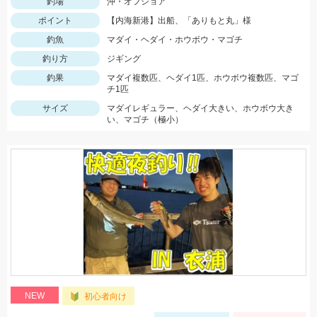
釣場
沖・オフショア
ポイント
【内海新港】出船、「ありもと丸」様
釣魚
マダイ・ヘダイ・ホウボウ・マゴチ
釣り方
ジギング
釣果
マダイ複数匹、ヘダイ1匹、ホウボウ複数匹、マゴ
チ1匹
サイズ
マダイレギュラー、ヘダイ大きい、ホウボウ大き
い、マゴチ（極小）
NEW
初心者向け