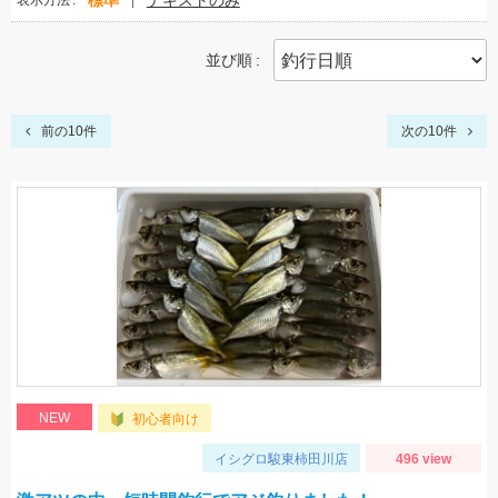
標準
テキストのみ
表示方法
並び順
前の10件
次の10件
NEW
初心者向け
イシグロ駿東柿田川店
496 view