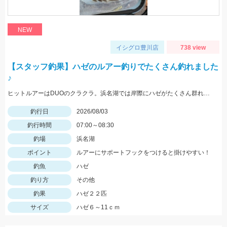
NEW
イシグロ豊川店
738 view
【スタッフ釣果】ハゼのルアー釣りでたくさん釣れました
♪
ヒットルアーはDUOのクラクラ。浜名湖では岸際にハゼがたくさん群れているのが見えます。ハゼ用のルアーを底に当てながらゆっくり巻くだけ！ハゼがたくさんアタックしてきて面白いです。
釣行日
2026/08/03
釣行時間
07:00～08:30
釣場
浜名湖
ポイント
ルアーにサポートフックをつけると掛けやすい！
釣魚
ハゼ
釣り方
その他
釣果
ハゼ２２匹
サイズ
ハゼ６～11ｃｍ