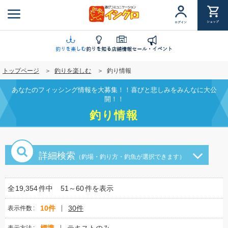
メ
イ
ショップ
ログイン
ン
コ
ン
釣りを楽しむ
釣りを知る
店舗情報
セール・イベント
テ
トップページ
釣りを楽しむ
釣り情報
ン
ツ
あなたのフィッシング情報を大募集！！喜びと悲しみをみんなに大公
に
開！！
移
釣り情報
動
詳細検索
（釣場・釣り方・釣魚が選択できます）
全
19,354
件中
51～60
件を表示
10件
30件
表示件数