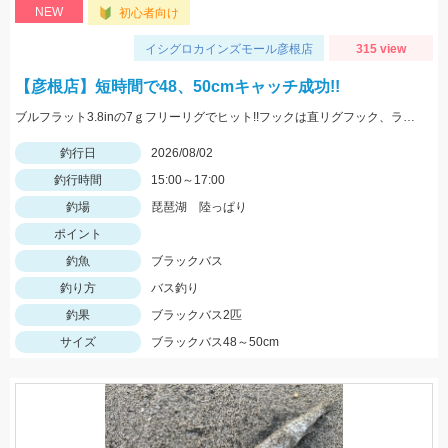
NEW
初心者向け
イシグロカインズモール彦根店
315 view
【彦根店】短時間で48、50cmキャッチ成功!!
ブルフラット3.8inの7ｇフリーリグでヒット!!フックは直リグフック、ラインはツリノフロロがオススメです!!カバー撃ちが熱い時期になってきましたよ♪
釣行日
2026/08/02
釣行時間
15:00～17:00
釣場
琵琶湖 陸っぱり
ポイント
釣魚
ブラックバス
釣り方
バス釣り
釣果
ブラックバス2匹
サイズ
ブラックバス48～50cm