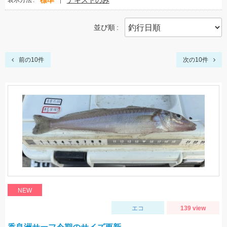
標準
テキストのみ
表示方法
並び順
前の10件
次の10件
NEW
エコ
139 view