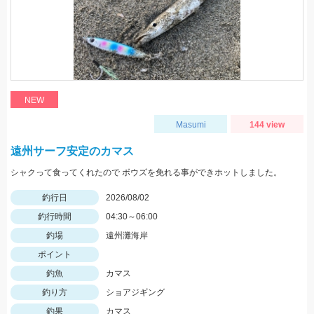
NEW
Masumi
144 view
遠州サーフ安定のカマス
シャクって食ってくれたので ボウズを免れる事ができホットしました。
釣行日
2026/08/02
釣行時間
04:30～06:00
釣場
遠州灘海岸
ポイント
釣魚
カマス
釣り方
ショアジギング
釣果
カマス