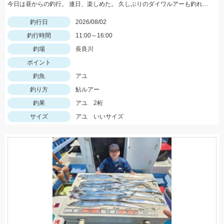
今日は昼からの釣行。 連日、楽しめた。 久しぶりのダイワルアーも釣れてくれました。
釣行日
2026/08/02
釣行時間
11:00～16:00
釣場
長良川
ポイント
釣魚
アユ
釣り方
鮎ルアー
釣果
アユ 2桁
サイズ
アユ いいサイズ