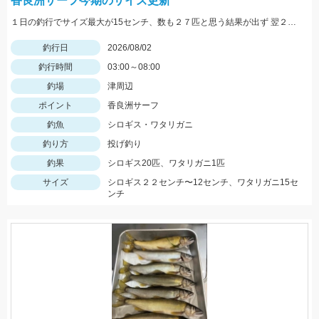
香良洲サーフ今期のサイズ更新
１日の釣行でサイズ最大が15センチ、数も２７匹と思う結果が出ず 翌２日に同じ時間、同じ場所でリベンジ。 いつもはエサは石ゴカイだけど今日はゴールドイソメを使ってみました。 夜暗い時間は石ゴカイよりも当たりも多く釣れる数も多かったですね。 7時の潮止まり頃に大きな当たりで蟹かな？と思いきや何と２２センチと、21センチのダブルでした。 今期のサイズ更新をしました。 その後、ワタリガニも釣れてリベンジ成功でした。 皆さん、記念写真は釣ったその場で撮影しましょうね。 家に帰ってからでは1センチほど縮んでしまいますからね。笑
釣行日
2026/08/02
釣行時間
03:00～08:00
釣場
津周辺
ポイント
香良洲サーフ
釣魚
シロギス・ワタリガニ
釣り方
投げ釣り
釣果
シロギス20匹、ワタリガニ1匹
サイズ
シロギス２２センチ〜12センチ、ワタリガニ15セ
ンチ