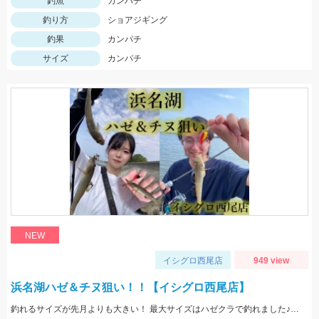
釣魚
カンパチ
釣り方
ショアジギング
釣果
カンパチ
サイズ
カンパチ
NEW
イシグロ西尾店
949 view
浜名湖ハゼ＆チヌ狙い！！【イシグロ西尾店】
釣れるサイズが先月よりも大きい！ 最大サイズはハゼクラで釣れました♪ 夕マヅメは一面ボイルだらけ！！果たして結果は...