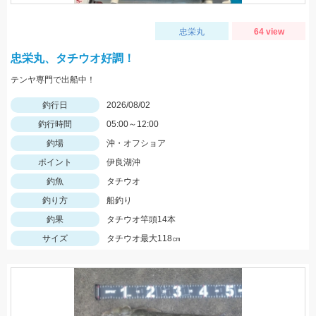
忠栄丸
64 view
忠栄丸、タチウオ好調！
テンヤ専門で出船中！
釣行日
2026/08/02
釣行時間
05:00～12:00
釣場
沖・オフショア
ポイント
伊良湖沖
釣魚
タチウオ
釣り方
船釣り
釣果
タチウオ竿頭14本
サイズ
タチウオ最大118㎝