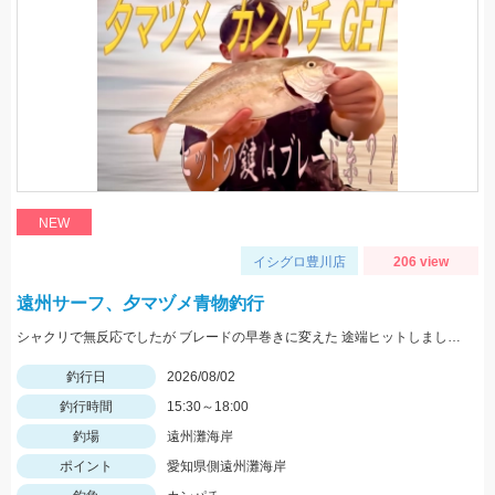
NEW
イシグロ豊川店
206 view
遠州サーフ、夕マヅメ青物釣行
シャクリで無反応でしたが ブレードの早巻きに変えた 途端ヒットしましたよ！
釣行日
2026/08/02
釣行時間
15:30～18:00
釣場
遠州灘海岸
ポイント
愛知県側遠州灘海岸