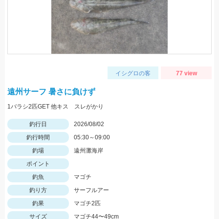
イシグロの客
77 view
遠州サーフ 暑さに負けず
1バラシ2匹GET 他キス スレがかり
釣行日
2026/08/02
釣行時間
05:30～09:00
釣場
遠州灘海岸
ポイント
釣魚
マゴチ
釣り方
サーフルアー
釣果
マゴチ2匹
サイズ
マゴチ44〜49cm