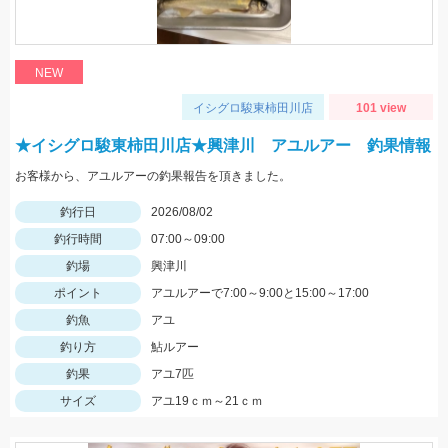
NEW
イシグロ駿東柿田川店
101 view
★イシグロ駿東柿田川店★興津川 アユルアー 釣果情報
お客様から、アユルアーの釣果報告を頂きました。
釣行日
2026/08/02
釣行時間
07:00～09:00
釣場
興津川
ポイント
アユルアーで7:00～9:00と15:00～17:00
釣魚
アユ
釣り方
鮎ルアー
釣果
アユ7匹
サイズ
アユ19ｃｍ～21ｃｍ