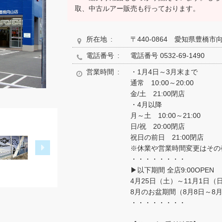
取、中古ルアー販売も行っております。
所在地
〒440-0864
愛知県豊橋市向
電話番号
電話番号
0532-69-1490
営業時間
営
・1月4日～3月末まで
業
通常 10:00～20:00
時
金/土 21:00閉店
間
・4月以降
月～土 10:00～21:00
日/祝 20:00閉店
祝日の前日 21:00閉店
※休業や営業時間変更はその
・・・・・・・・
▶以下期間 全店9:00OPEN
4月25日（土）～11月1日
8月のお盆期間（8月8日～8月
・・・・・・・・