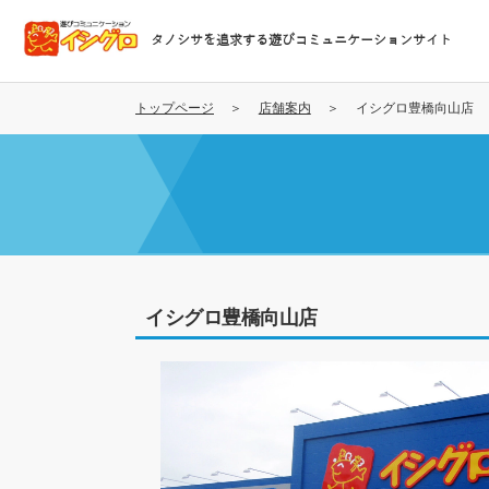
メ
イ
タノシサを追求する遊びコミュニケーションサイト
ン
コ
ン
トップページ
店舗案内
イシグロ豊橋向山店
テ
ン
ツ
に
移
動
イシグロ豊橋向山店