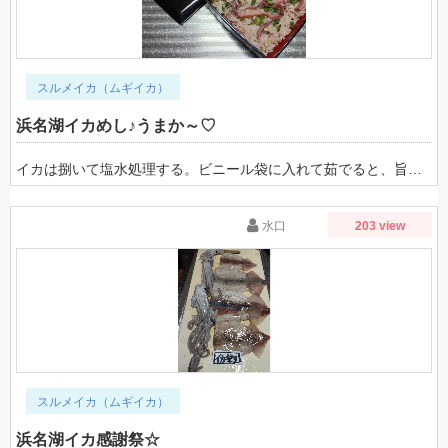
スルメイカ（ムギイカ）
浜名湖イカめし♪うまか～♡
イカは捌いて塩水処理する。ビニール袋に入れて茹でると、旨み汁を逃がさない。旨み汁、茹でイカ、醤油、ショウガで炊き込みご飯ですね。お試しあれ♪
水口
203 view
スルメイカ（ムギイカ）
浜名湖イカ感謝祭☆