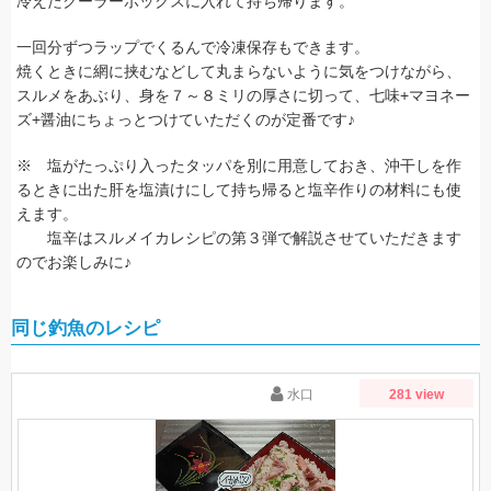
冷えたクーラーボックスに入れて持ち帰ります。
一回分ずつラップでくるんで冷凍保存もできます。
焼くときに網に挟むなどして丸まらないように気をつけながら、
スルメをあぶり、身を７～８ミリの厚さに切って、七味+マヨネー
ズ+醤油にちょっとつけていただくのが定番です♪
※ 塩がたっぷり入ったタッパを別に用意しておき、沖干しを作
るときに出た肝を塩漬けにして持ち帰ると塩辛作りの材料にも使
えます。
塩辛はスルメイカレシピの第３弾で解説させていただきます
のでお楽しみに♪
同じ釣魚のレシピ
水口
281 view