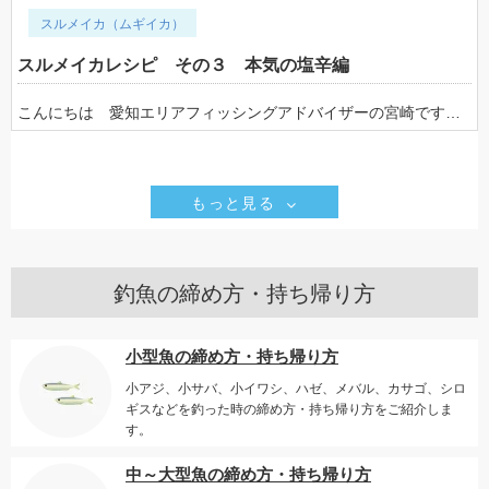
スルメイカ（ムギイカ）
スルメイカレシピ その３ 本気の塩辛編
こんにちは 愛知エリアフィッシングアドバイザーの宮崎です。 第1弾の沖干し、第2弾の沖漬けに続いて紹介するのは、沖干しの処理過程で出るスルメイカの肝を使った料理♪その3として、塩辛の造り方を紹介させていただきます。 イシグロHPの釣魚料理レシピページの中に、スルメイカの塩辛のレシピがありますが、私の塩辛レシピはそちらで紹介されている方法とはちょっと違います。あちらはお手軽な塩辛レシピなんですが、今回紹介する方法は仲良くさせていただいていた北海道料理店の大将に教えてもらった本気の塩辛のレシピです。少し手間がかかりますが、是非試してみてください。 沖干しのページの最後に、「塩がたっぷり入ったタッパを別に用意しておき、沖干しを作るときに出た肝を塩漬けにして持ち帰ると塩辛作りの材料にも使えます。」とありましたよね。たっぷりの塩に埋めるようにして持ち帰ったスルメイカの肝ですが、すぐには使わず、このまま２～3日冷蔵庫の中で寝かせておいてください。 また、肝に和えるスルメイカの身ですが、皮をむき、量を食べやすい大きさに短冊切りをして冷凍しておいてください。身の量は肝一本分に対して一匹分程度が目安です。 ・・・2～3日経過・・・ 冷凍のイカの切り身を解凍します。解凍したら、キッチンペーパー等でくるみ、水分を取っておきましょう。 次に冷蔵庫で塩漬けになっていたスルメイカの肝を取り出します。3日間くらい寝かせると、浸透圧効果のおかげで肝はしっかりと締まり、塩分も滲みた状態になっています。 肝の周りについた塩をある程度はたき落して縦方向に包丁で切り込みを入れ、包丁の刃、もしくは大き目のスプーンで肝の中身だけをこし取り、ちょっと大きめのボールに移します。この時にこし取ったスルメイカの肝が硬いようであれば少々のお酒を入れて延ばしてください。ここに解凍したスルメイカの身を入れてしっかりとかき混ぜ、蓋のついた瓶などに入れて冷蔵庫で3～4日寝かせればプレーンな塩辛の出来上がりですが、ここでちょっとひと工夫♪ 一味唐辛子を混ぜ込んだバージョン、山椒を混ぜ込んだバージョンなんかも違った風味が楽しめますので、複数の瓶を用意してそれぞれの風味をお楽しみください。また、塩加減も瓶に入れる前にちょっと味見をして、足らないようであれば足してもらえれば調整できますよ。 自分で釣ったスルメイカで作った塩辛、是非ご賞味ください♪
もっと見る
釣魚の締め方・持ち帰り方
小型魚の締め方・持ち帰り方
小アジ、小サバ、小イワシ、ハゼ、メバル、カサゴ、シロ
ギスなどを釣った時の締め方・持ち帰り方をご紹介しま
す。
中～大型魚の締め方・持ち帰り方