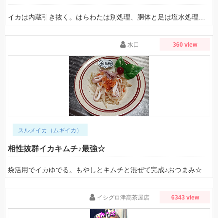
イカは内蔵引き抜く。はらわたは別処理、胴体と足は塩水処理ですね♪
水口
360 view
スルメイカ（ムギイカ）
相性抜群イカキムチ♪最強☆
袋活用でイカゆでる。もやしとキムチと混ぜて完成♪おつまみ☆
イシグロ津高茶屋店
6343 view