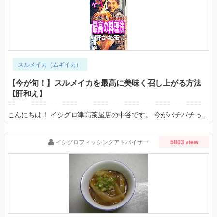
スルメイカ（ムギイカ）
【今が旬！】スルメイカを最高に美味く召し上がる方法
【肝和え】
こんにちは！ イシグロ津高茶屋店の中谷です。 今がバチバチっ！！三重県の冬の名物！！イカメタルで釣れるスルメイカ！！ 最大サイズまで膨れ上がって肝がパンパン！！厳冬期でも果敢にスッテに襲い掛かってくる好敵手！！ スルメイカといえば内臓を取り出して干して七輪でパチパチ・・・マヨネーズと七味を振りかけて召し上がれっ！！ って、それだけじゃあ、もったいない！！ スルメイカ料理のキモは内蔵にあり！！ 今回は簡単、美味しい、漢飯！！ 『スルメイカの肝和え』教えちゃいます！！ビールに最高に合いますよ～～ ってことでまずは捌いていくっ！！ デロ～～～ん！！（冷凍させておきました。釣れたスルメイカはすぐに冷凍することをオススメします） まずは胴体、エンペラの反対側を真っ二つに切りまして・・・ あっ！中の内臓が切れてしまわない様に調理ばさみで切ることをおすすめします！！ 肝をつぶさない様に慎重に取り出します。（指さしている場所が肝です！） 綺麗にトリミングして。 摘出完了！！ 肝の上に付いている黒いものは墨袋。 お好きな方は肝と一緒に和えちゃいましょう！！（今回は一緒に和えます。） 肝はこのままとりあえずおいておいて・・・ 身を食べやすい大きさにカット！！ カットした状態で先に味付け！！ 醤油を身と混ぜておきます！！ 今回の調味料は、『根昆布醤油白ラベル』 しっかり出汁がきいていて、なんにでも会う醤油（薄すぎず濃すぎない） これは正解でした！！ 身、全体に醤油が馴染むくらいに投入！！ しっかり混ぜ合わせます！！ で！！あとは、先程置いておいた肝と一緒にフライパンにドーーン！！ 着火！！ フライパンがアツくなる前に、肝をしっかりつぶします！ 上手くつぶれない場合は調理ばさみ等で切り刻んでください。 こげない様に素早く混ぜ合わせます！！ 木べら等で肝を上手くすり潰しながら和えていくといい感じに混ざります～～！！ &nbsp;&nbsp; ちょこちょこ味見をして、足らなければ追い醤油！！ 作ってる最中に一缶目のビールが・・・プシュ！！！（キッチンドランカー） この匂いがタマリマセン。 という事で！！完成！！ 見た目がパンチ効いてますが簡単に出来て超絶美味しい！！ビールのつまみ完成です～～！！ 最＆高～～～！！好みにもよりますが、ドライなビールが進みます！！（銀色の奴とか、海外の緑のやつとか！） 刺身や寿司、生食では他のイカ達に負けてしまうスルメイカですが、ちょっとした工夫で最高の料理に早変わり！！ 是非、お試しください。 釣って！！食べて！！楽しんで！！！QOLだだあがりぃ～～！！ 人生楽しみましょう！！！ごきゅごきゅ！！&nbsp;&nbsp;
イシグロフィッシングアドバイザー
5803 view