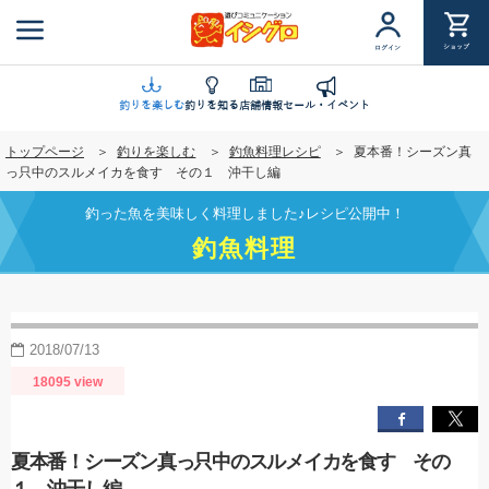
メ
イ
ショップ
ログイン
ン
コ
ン
釣りを楽しむ
釣りを知る
店舗情報
セール・イベント
テ
トップページ
釣りを楽しむ
釣魚料理レシピ
夏本番！シーズン真
ン
っ只中のスルメイカを食す その１ 沖干し編
ツ
に
釣った魚を美味しく料理しました♪レシピ公開中！
移
釣魚料理
動
2018/07/13
18095 view
夏本番！シーズン真っ只中のスルメイカを食す その