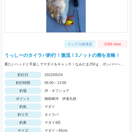
イシグロ焼津店
3169 view
うっしーのタイラバ釣行！激流！3ノットの潮を攻略！
重たいヘッドと手返しでマダイをキャッチ！なみだま250ｇ、ボンバーヘッドＴＧ250ｇ使用。
釣行日
2022/05/24
釣行時間
06:00～13:00
釣場
沖・オフショア
ポイント
御前崎沖 伊達丸様
釣魚
マダイ
釣り方
タイラバ
釣果
マダイ4匹
サイズ
マダイ～65cm