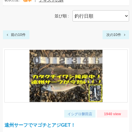
標準
テキストのみ
表示方法
並び順
前の10件
次の10件
イシグロ磐田店
1940 view
遠州サーフでマゴチとアジGET！