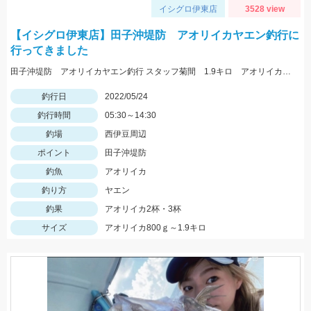
イシグロ伊東店
3528 view
【イシグロ伊東店】田子沖堤防 アオリイカヤエン釣行に
行ってきました
田子沖堤防 アオリイカヤエン釣行 スタッフ菊間 1.9キロ アオリイカ釣れました！ 渡船は万集丸さんにお願いしました。
釣行日
2022/05/24
釣行時間
05:30～14:30
釣場
西伊豆周辺
ポイント
田子沖堤防
釣魚
アオリイカ
釣り方
ヤエン
釣果
アオリイカ2杯・3杯
サイズ
アオリイカ800ｇ～1.9キロ