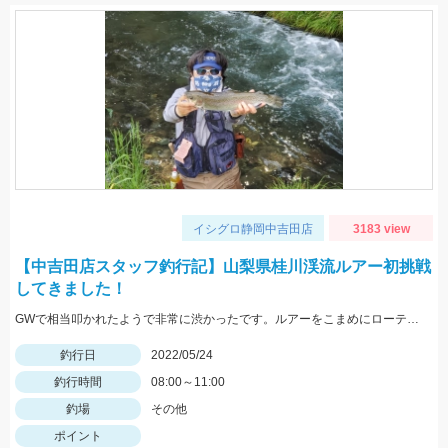
イシグロ静岡中吉田店
3183 view
【中吉田店スタッフ釣行記】山梨県桂川渓流ルアー初挑戦
してきました！
GWで相当叩かれたようで非常に渋かったです。ルアーをこまめにローテーションして何とかニジマスに出会えました。
釣行日
2022/05/24
釣行時間
08:00～11:00
釣場
その他
ポイント