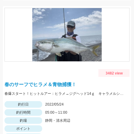
3482 view
春のサーフでヒラメ＆青物捕獲！
春爆スタート！ヒットルアー：ヒラメ→ジグヘッド14ｇ キャラメルシャッド3.5インチ。青物→Ｒサーディン40ｇ
釣行日
2022/05/24
釣行時間
05:00～11:00
釣場
静岡・清水周辺
ポイント