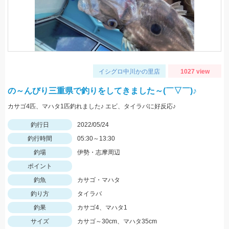
イシグロ中川かの里店
1027 view
の～んびり三重県で釣りをしてきました～(￣▽￣)♪
カサゴ4匹、マハタ1匹釣れました♪ エビ、タイラバに好反応♪
釣行日
2022/05/24
釣行時間
05:30～13:30
釣場
伊勢・志摩周辺
ポイント
釣魚
カサゴ・マハタ
釣り方
タイラバ
釣果
カサゴ4、マハタ1
サイズ
カサゴ～30cm、マハタ35cm