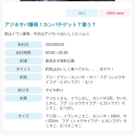
水口
1969 view
アジ＆サバ爆発！カンパチゲット？違う？
前はイワシ爆発、今日はアジサバ♪おいしくたべよ☆
釣行日
2022/05/25
釣行時間
00:00～05:30
釣場
新居弁天海釣公園
ポイント
釣魚はおいしく食べてから、、、次デス！
釣魚
アジ・イワシ・カンパチ・サバ・フグ（ショウサ
イフグ・ヒガンフグ）・むつ
釣り方
サビキ釣り
釣果
アジたくさん、イワシ少し、カンパチ1匹、サバた
くさん、フグ（ショウサイフグ・ヒガンフグ）そ
こそこ、むつ少し
サイズ
アジ豆～、イワシそこそこ、カンパチ～18cm、サ
バ22cm、フグ（ショウサイフグ・ヒガンフグ）そ
こそこ、むつそこそこ