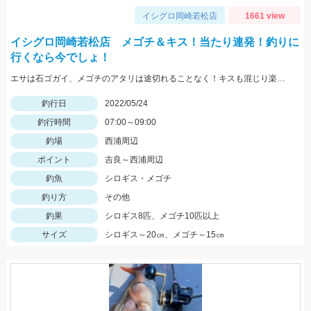
イシグロ岡崎若松店
1661 view
イシグロ岡崎若松店 メゴチ＆キス！当たり連発！釣りに
行くなら今でしょ！
エサは石ゴガイ、メゴチのアタリは途切れることなく！キスも混じり楽しめました♪
釣行日
2022/05/24
釣行時間
07:00～09:00
釣場
西浦周辺
ポイント
吉良～西浦周辺
釣魚
シロギス・メゴチ
釣り方
その他
釣果
シロギス8匹、メゴチ10匹以上
サイズ
シロギス～20㎝、メゴチ～15㎝