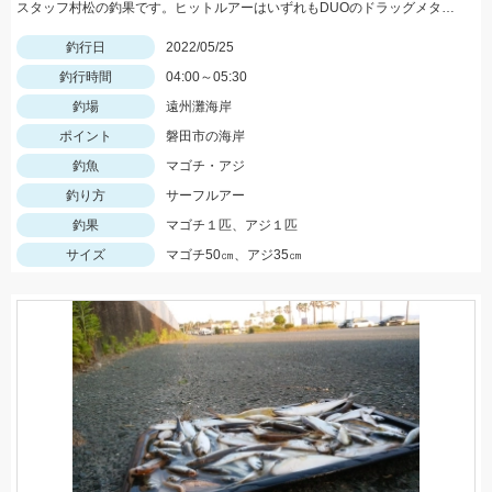
スタッフ村松の釣果です。ヒットルアーはいずれもDUOのドラッグメタルキャストショット30gのイワシカラー！
釣行日
2022/05/25
釣行時間
04:00～05:30
釣場
遠州灘海岸
ポイント
磐田市の海岸
釣魚
マゴチ・アジ
釣り方
サーフルアー
釣果
マゴチ１匹、アジ１匹
サイズ
マゴチ50㎝、アジ35㎝