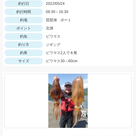
釣行日
2022/05/24
釣行時間
06:30～16:30
釣場
琵琶湖 ボート
ポイント
北湖
釣魚
ビワマス
釣り方
ジギング
釣果
ビワマス2人で８尾
サイズ
ビワマス30～60cm