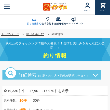
メ
イ
ショップ
ログイン
ン
コ
ン
釣りを楽しむ
釣りを知る
店舗情報
セール・イベント
テ
トップページ
釣りを楽しむ
釣り情報
ン
ツ
あなたのフィッシング情報を大募集！！喜びと悲しみをみんなに大公
に
開！！
移
釣り情報
動
詳細検索
（釣場・釣り方・釣魚が選択できます）
全
19,336
件中
17,961～17,970
件を表示
10件
30件
表示件数