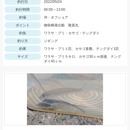
釣行日
2022/05/24
釣行時間
06:00～13:00
釣場
沖・オフショア
ポイント
御前崎港出船 敬真丸
釣魚
ワラサ・ブリ・カサゴ・テングダイ
釣り方
ジギング
釣果
ワラサ・ブリ１匹、カサゴ多数、テングダイ1匹
サイズ
ワラサ・ブリ５キロ、カサゴ30ｃｍ前後、テング
ダイ45ｃｍ