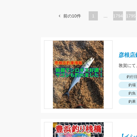
前の10件
1
…
ペ
1794
ペ
1795
ー
ー
ジ
ジ
彦根店
釣行
釣場
釣魚
釣果
【イシ