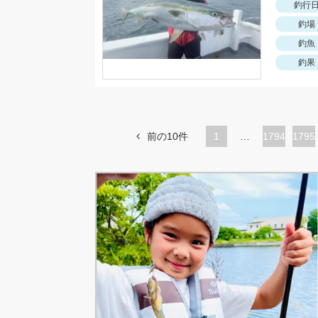
釣行
釣場
釣魚
釣果
前の10件
1
…
ペ
1794
ペ
1795
ー
ー
ジ
ジ