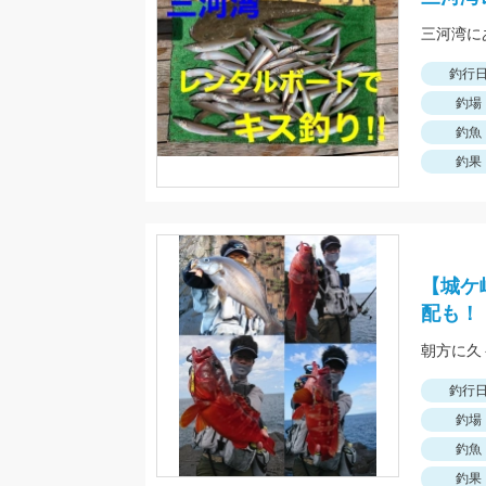
三河湾に
釣行
釣場
釣魚
釣果
【城ケ
配も！
朝方に久
釣行
釣場
釣魚
釣果