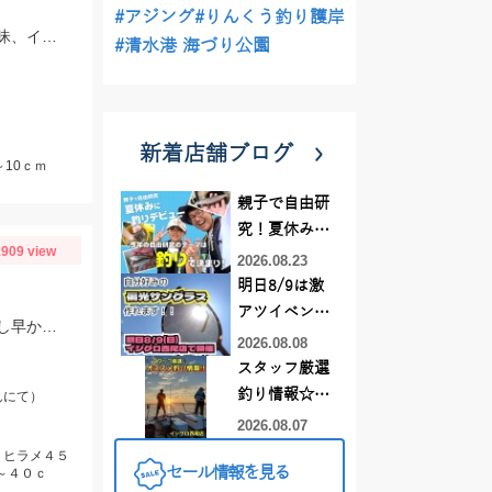
#アジング
#りんくう釣り護岸
豊浜釣り桟橋へファミリーでサビキ釣りを楽しんできました！コマセはサビキ三昧、イワシ三昧がオススメです！
#清水港 海づり公園
新着店舗ブログ
10ｃｍ
親子で自由研
究！夏休みに
909 view
釣りデビュー
2026.08.23
明日8/9は激
アツイベント
釣華丸さんにて太刀魚のジギング＆泳がせ調査行ってきました。太刀魚はまだ少し早かった感じですが良型も出ました！
日！！！～オ
2026.08.08
ーダー偏光グ
スタッフ厳選
ラス受注会～
釣り情報☆彡
んにて）
連休は何釣り
2026.08.07
に行こう
、ヒラメ４５
セール情報を見る
～４０ｃ
♪【イシグロ