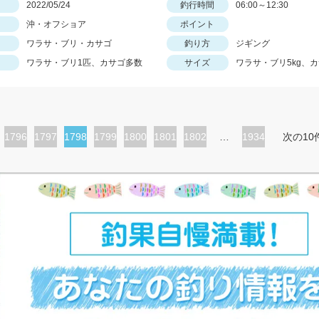
日
2022/05/24
釣行時間
06:00～12:30
沖・オフショア
ポイント
ワラサ・ブリ・カサゴ
釣り方
ジギング
ワラサ・ブリ1匹、カサゴ多数
サイズ
ワラサ・ブリ5kg、カ
ペ
1796
ペ
1797
カ
1798
ペ
1799
ペ
1800
ペ
1801
ペ
1802
…
1934
次の10
ー
ー
レ
ー
ー
ー
ー
ジ
ジ
ン
ジ
ジ
ジ
ジ
ト
ペ
ー
ジ