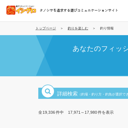
メ
イ
タノシサを追求する遊びコミュニケーションサイト
ン
コ
ン
トップページ
釣りを楽しむ
釣り情報
テ
ン
あなたのフィッ
ツ
に
移
動
詳細検索
（釣場・釣り方・釣魚が選択で
全
19,336
件中
17,971～17,980
件を表示