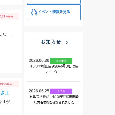
西尾店】
イベント情報を見る
1131 view
赤羽根ぽん助丸さんでアカムツ・アラ・オニカサゴの高級魚リレーに行ってきました。下潮が動かず苦戦しましたがオニカサゴGETです
お知らせ
2026.06.30
店舗情報
イシグロ磐田店 2026年6月30日改装
オープン！
896 view
2026.06.25
その他
丸さま
石黒 衆 会長が、令和8年浜松市市勢
今年も開幕‼船キス釣りに行ってきました‼まだまだサイズが小さいものも混じりますが、ハリは8～10号の方が掛かりがよくオススメですよ‼
功労者表彰を受彰されました