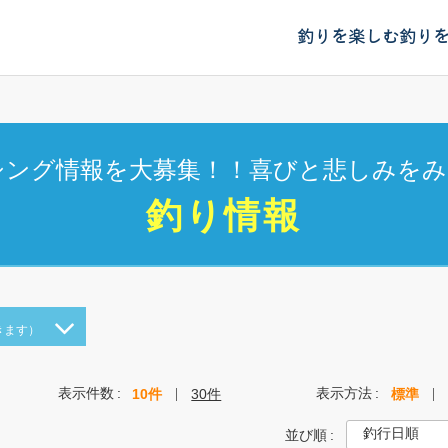
釣りを楽しむ
釣り
シング情報を大募集！！喜びと悲しみをみ
釣り情報
きます）
表示件数
表示方法
10件
30件
標準
並び順