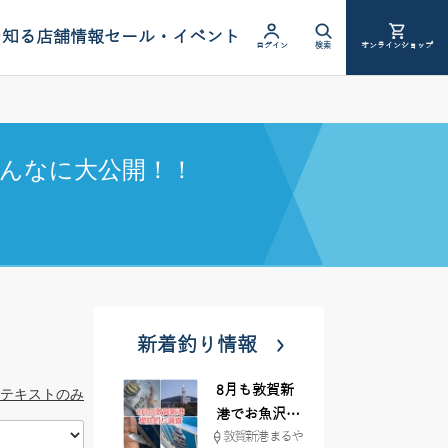
を知る
店舗情報
セール・イベント
ログイン
検索
オンラインショップ
んなに大公開！！
新着釣り情報
8月も敦賀新
テキストのみ
港でお魚沢山
敦賀新港 まるや
♪ イシグロ彦