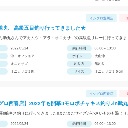
イシグロ豊川店
助丸 高級五目釣り行ってきました★
日
2022/05/24
釣行時間
06:00～13:00
沖・オフショア
ポイント
大山沖
オニカサゴ
釣り方
船釣り
オニカサゴ２匹
サイズ
オニカサゴ３５cm
イシグロ西春店
グロ西春店】2022年も開幕‼モロポチャキス釣り♪in武
日
2022/05/24
釣行時間
06:00～13:00