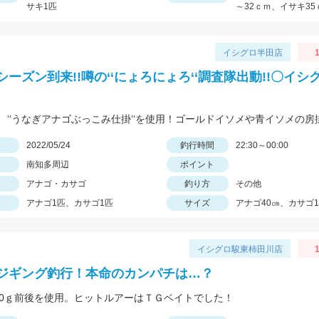
サキ1匹
～32ｃｍ、イサキ35
イシグロ半田店
1
シーズン到来!!噂の‘‘にょろにょろ‘‘調査隊出動!!〇イシ
日
2022/05/24
釣行時間
22:30～00:00
南知多周辺
ポイント
アナゴ・カサゴ
釣り方
その他
アナゴ1匹、カサゴ1匹
サイズ
アナゴ40㎝、カサゴ1
イシグロ駿東柿田川店
1
ジギング釣行！本命のカンパチは…？
50ｇ前後を使用。ヒットルアーはＴＧベイトでした！