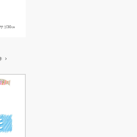
サゴ30㎝
件