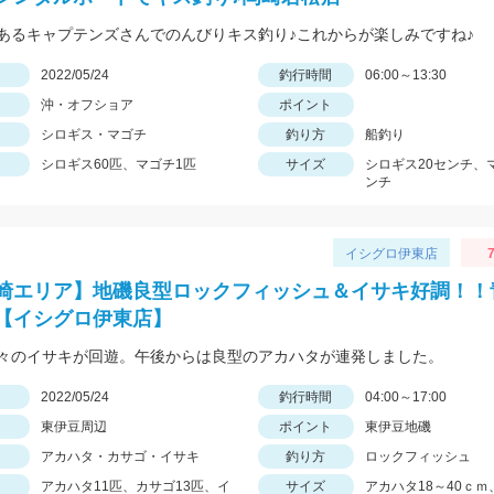
あるキャプテンズさんでのんびりキス釣り♪これからが楽しみですね♪
日
2022/05/24
釣行時間
06:00～13:30
沖・オフショア
ポイント
シロギス・マゴチ
釣り方
船釣り
シロギス60匹、マゴチ1匹
サイズ
シロギス20センチ、
ンチ
イシグロ伊東店
7
崎エリア】地磯良型ロックフィッシュ＆イサキ好調！！
【イシグロ伊東店】
々のイサキが回遊。午後からは良型のアカハタが連発しました。
日
2022/05/24
釣行時間
04:00～17:00
東伊豆周辺
ポイント
東伊豆地磯
アカハタ・カサゴ・イサキ
釣り方
ロックフィッシュ
アカハタ11匹、カサゴ13匹、イ
サイズ
アカハタ18～40ｃｍ