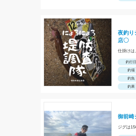
夜釣り
店〇
釣行
釣場
釣魚
釣果
御前崎
ジグは1