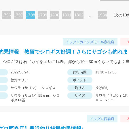
ペ
1796
ペ
1797
カ
1798
ペ
1799
ペ
1800
ペ
1801
ペ
1802
…
1934
次の10
ー
ー
レ
ー
ー
ー
ー
ジ
ジ
ン
ジ
ジ
ジ
ジ
ト
イシグロカインズモール彦根店
ペ
釣果情報 敦賀でシロギス好調！さらにサゴシも釣れま
ー
ジ
日
2022/05/24
釣行時間
13:30～17:30
敦賀エリア
ポイント
サワラ（サゴシ）・シロギス
釣り方
投げ釣り
サワラ（サゴシ）55ｃｍ、シロ
サイズ
サワラ（サゴシ）1匹
ギス14匹
10～15ｃｍ
イシグロ西春店
2
グロ西春店】豊浜釣り桟橋釣果情報♪