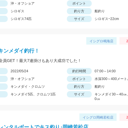
沖・オフショア
ポイント
シロギス
釣り方
船釣り
シロギス74匹
サイズ
シロギス~22cm
イシグロ鳴海店
2
キンメダイ釣行！
全員GET！最大7連掛けもあり大成功でした！
日
2022/05/24
釣行時間
07:00～14:00
沖・オフショア
ポイント
水深300～400メート
キンメダイ・クロムツ
釣り方
船釣り
キンメダイ5匹、クロムツ1匹
サイズ
キンメダイ30～40㎝
0㎝
イシグロ岡崎若松店
2
レンタルボートでキス釣り♪岡崎若松店