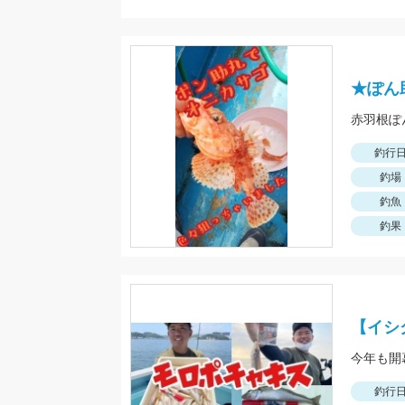
★ぽん
釣行
釣場
釣魚
釣果
【イシ
釣行