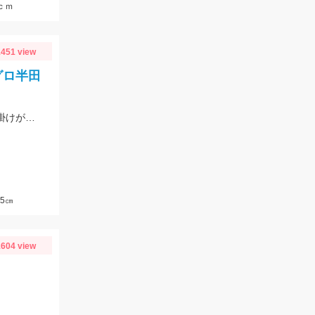
ｃｍ
451 view
グロ半田
仕掛けは、‘‘うなぎアナゴぶっこみ仕掛‘‘を使用！ゴールドイソメや青イソメの房掛けがオススメ‼
5㎝
604 view