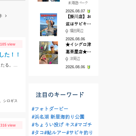
ま海遊パーク
根店
2026.08.07
件
【掛川店】お
盆はサビキ釣
福田周辺
りいきません
か?
2026.08.06
1105 view
★イシグロ津
高茶屋店★津
した！！
津周辺
近郊ハゼ釣れ
敦賀にて、シロギスは石ゴカイをエサに14匹。岸から10～30ｍくらいでもよく当たる。夕方にサゴシがヒット、ルアーはレンジバイブ55。
てます！
2026.08.06
注目のキーワード
、シロギス
#フォトダービー
#浜名湖 新居海釣り公園
#ちょうい投げ キス
#マゴチ
316 view
#タコ
#鮎ルアー
#サビキ釣り