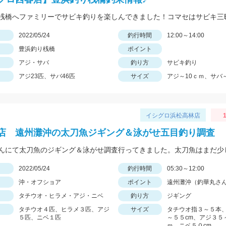
日
2022/05/24
釣行時間
12:00～14:00
豊浜釣り桟橋
ポイント
アジ・サバ
釣り方
サビキ釣り
アジ23匹、サバ46匹
サイズ
アジ～10ｃｍ、サバ～
イシグロ浜松高林店
1
店 遠州灘沖の太刀魚ジギング＆泳がせ五目釣り調査
日
2022/05/24
釣行時間
05:30～12:00
沖・オフショア
ポイント
遠州灘沖（釣華丸さ
タチウオ・ヒラメ・アジ・ニベ
釣り方
ジギング
タチウオ４匹、ヒラメ３匹、アジ
サイズ
タチウオ指３～５本
５匹、ニベ１匹
～５５cm、アジ３５
ｍ、ニベ５０cm