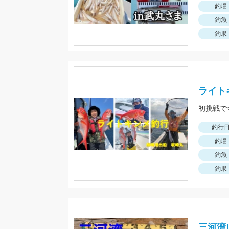
釣場
釣魚
釣果
ライト
初挑戦で
釣行
釣場
釣魚
釣果
三河湾