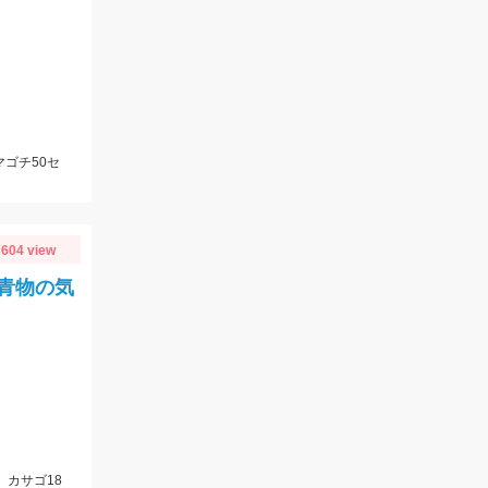
マゴチ50セ
604 view
青物の気
、カサゴ18