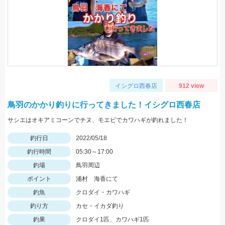
イシグロ西春店
912 view
鳥羽のかかり釣りに行ってきました！イシグロ西春店
サシエはオキアミコーンでチヌ、モエビでカワハギが釣れました！
釣行日
2022/05/18
釣行時間
05:30～17:00
釣場
鳥羽周辺
ポイント
浦村 海香にて
釣魚
クロダイ・カワハギ
釣り方
カセ・イカダ釣り
釣果
クロダイ1匹、カワハギ1匹