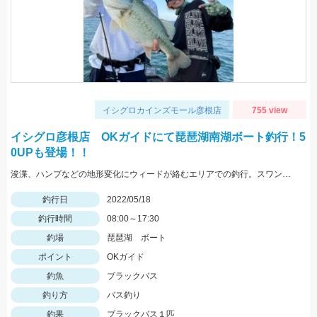
イシグロカインズモール彦根店
755 view
イシグロ彦根店 OKガイドにて琵琶湖南湖ボート釣行！5
0UPも登場！！
浚渫、ハンプなどの地形変化にウィードが絡むエリアでの釣行。スワンプクローラーでの釣果でした。
釣行日
2022/05/18
釣行時間
08:00～17:30
釣場
琵琶湖 ボート
ポイント
OKガイド
釣魚
ブラックバス
釣り方
バス釣り
釣果
ブラックバス１匹