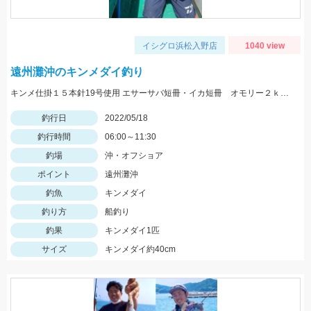
イシグロ浜松入野店
1040 view
遠州灘沖のキンメダイ釣り
キンメ仕掛１５本針19号使用 エサーサバ短冊・イカ短冊 オモリー２ｋｇ使用
釣行日
2022/05/18
釣行時間
06:00～11:30
釣場
沖・オフショア
ポイント
遠州灘沖
釣魚
キンメダイ
釣り方
船釣り
釣果
キンメダイ1匹
サイズ
キンメダイ約40cm