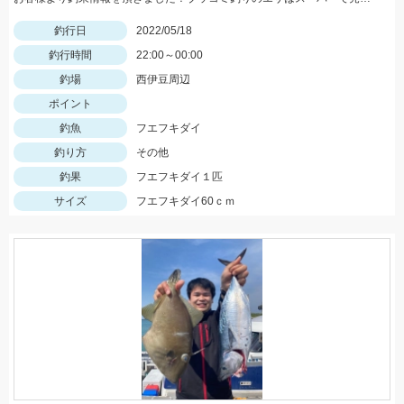
釣行日
2022/05/18
釣行時間
22:00～00:00
釣場
西伊豆周辺
ポイント
釣魚
フエフキダイ
釣り方
その他
釣果
フエフキダイ１匹
サイズ
フエフキダイ60ｃｍ