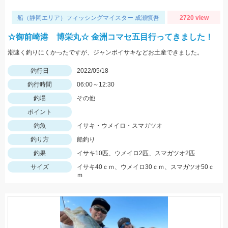
船（静岡エリア）フィッシングマイスター 成瀬慎吾
2720 view
☆御前崎港 博栄丸☆ 金洲コマセ五目行ってきました！
潮速く釣りにくかったですが、ジャンボイサキなどお土産できました。
釣行日
2022/05/18
釣行時間
06:00～12:30
釣場
その他
ポイント
釣魚
イサキ・ウメイロ・スマガツオ
釣り方
船釣り
釣果
イサキ10匹、ウメイロ2匹、スマガツオ2匹
サイズ
イサキ40ｃｍ、ウメイロ30ｃｍ、スマガツオ50ｃ
ｍ