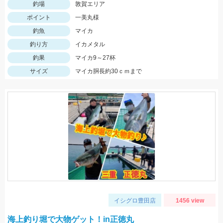
釣場
敦賀エリア
ポイント
一美丸様
釣魚
マイカ
釣り方
イカメタル
釣果
マイカ9～27杯
サイズ
マイカ胴長約30ｃｍまで
イシグロ豊田店
1456 view
海上釣り堀で大物ゲット！in正徳丸