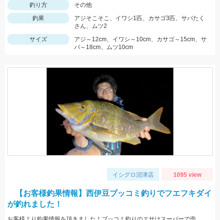
釣り方
その他
釣果
アジそこそこ、イワシ1匹、カサゴ3匹、サバたく
さん、ムツ2
サイズ
アジ～12cm、イワシ～10cm、カサゴ～15cm、サ
バ～18cm、ムツ10cm
イシグロ沼津店
1095 view
【お客様釣果情報】西伊豆ブッコミ釣りでフエフキダイ
が釣れました！
お客様より釣果情報を頂きました！ブッコミ釣りのエサはスーパーで売っているムツッコ。短い釣行時間で時合を逃さずヒットさせました。