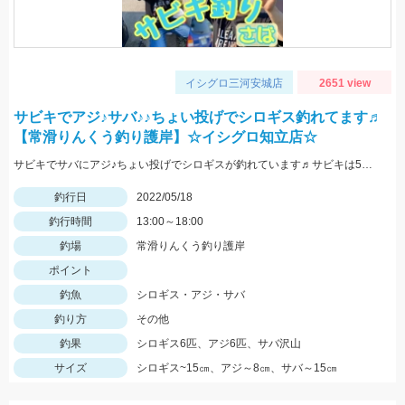
イシグロ三河安城店
2651 view
サビキでアジ♪サバ♪♪ちょい投げでシロギス釣れてます♬
【常滑りんくう釣り護岸】☆イシグロ知立店☆
サビキでサバにアジ♪ちょい投げでシロギスが釣れています♬サビキは5号前後の針がオススメです☆
釣行日
2022/05/18
釣行時間
13:00～18:00
釣場
常滑りんくう釣り護岸
ポイント
釣魚
シロギス・アジ・サバ
釣り方
その他
釣果
シロギス6匹、アジ6匹、サバ沢山
サイズ
シロギス~15㎝、アジ～8㎝、サバ～15㎝