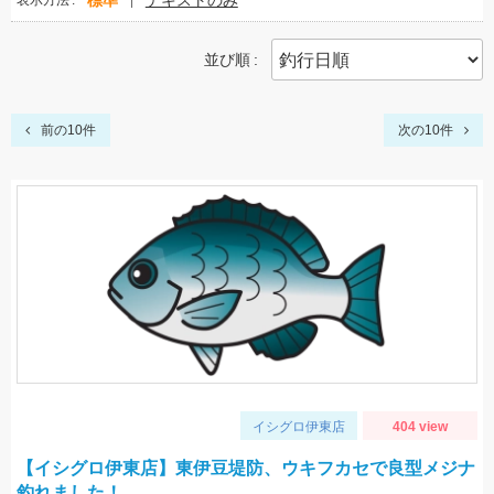
標準
テキストのみ
表示方法
並び順
前の10件
次の10件
イシグロ伊東店
404 view
【イシグロ伊東店】東伊豆堤防、ウキフカセで良型メジナ
釣れました！