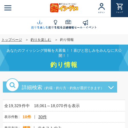
メ
イ
ショップ
ログイン
ン
コ
ン
釣りを楽しむ
釣りを知る
店舗情報
セール・イベント
テ
トップページ
釣りを楽しむ
釣り情報
ン
ツ
あなたのフィッシング情報を大募集！！喜びと悲しみをみんなに大公
に
開！！
移
釣り情報
動
詳細検索
（釣場・釣り方・釣魚が選択できます）
全
19,329
件中
18,061～18,070
件を表示
10件
30件
表示件数