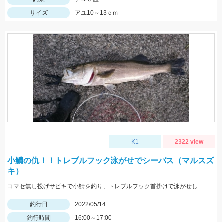
サイズ
アユ10～13ｃｍ
K1
2322 view
小鯖の仇！！トレブルフック泳がせでシーバス（マルスズ
キ）
コマセ無し投げサビキで小鯖を釣り、トレブルフック首掛けで泳がせして10分でシーバスヒット。
釣行日
2022/05/14
釣行時間
16:00～17:00