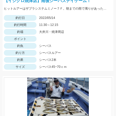
【イシグロ焼津店】雨後シーバスデイゲーム！
ヒットルアーはザブラシステムミノー７Ｆ。朝までの雨で濁りがあったので高活性でした！
釣行日
2022/05/14
釣行時間
11:30～12:15
釣場
大井川・焼津周辺
ポイント
釣魚
シーバス
釣り方
シーバスルアー
釣果
シーバス2本
サイズ
シーバス45~70ｃｍ