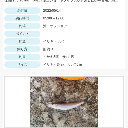
仕掛けはTsulino 伊勢湾限定ショートタイプの吹き流し仕掛を使用。糸絡みも少なくオススメです！
釣行日
2022/05/14
釣行時間
05:00～12:00
釣場
沖・オフショア
ポイント
釣魚
イサキ・サバ
釣り方
船釣り
釣果
イサキ5匹、サバ1匹
サイズ
イサキ～34㎝、サバ45㎝