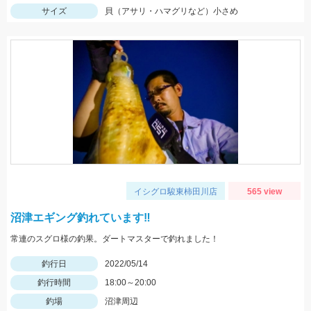
サイズ
貝（アサリ・ハマグリなど）小さめ
イシグロ駿東柿田川店
565 view
沼津エギング釣れています‼
常連のスグロ様の釣果。ダートマスターで釣れました！
釣行日
2022/05/14
釣行時間
18:00～20:00
釣場
沼津周辺