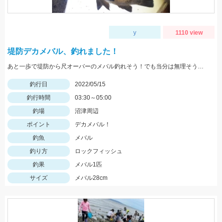
y
1110 view
堤防デカメバル、釣れました！
あと一歩で堤防から尺オーバーのメバル釣れそう！でも当分は無理そうです。
釣行日
2022/05/15
釣行時間
03:30～05:00
釣場
沼津周辺
ポイント
デカメバル！
釣魚
メバル
釣り方
ロックフィッシュ
釣果
メバル1匹
サイズ
メバル28cm