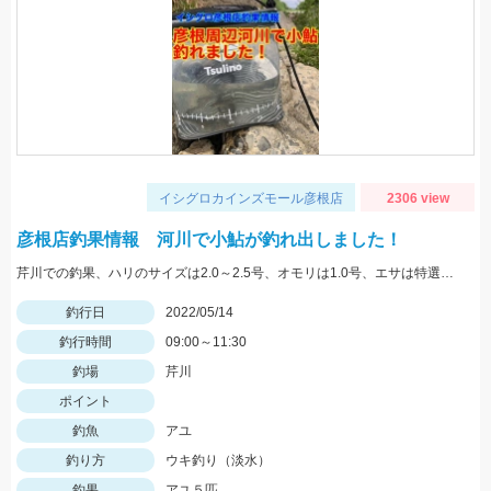
イシグロカインズモール彦根店
2306 view
彦根店釣果情報 河川で小鮎が釣れ出しました！
芹川での釣果、ハリのサイズは2.0～2.5号、オモリは1.0号、エサは特選小鮎まきえと鮎乱舞を混ぜて使用。
釣行日
2022/05/14
釣行時間
09:00～11:30
釣場
芹川
ポイント
釣魚
アユ
釣り方
ウキ釣り（淡水）
釣果
アユ５匹