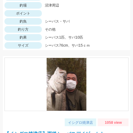
釣場
沼津周辺
ポイント
釣魚
シーバス・サバ
釣り方
その他
釣果
シーバス1匹、サバ10匹
サイズ
シーバス76cm、サバ15ｃｍ
イシグロ焼津店
1058 view