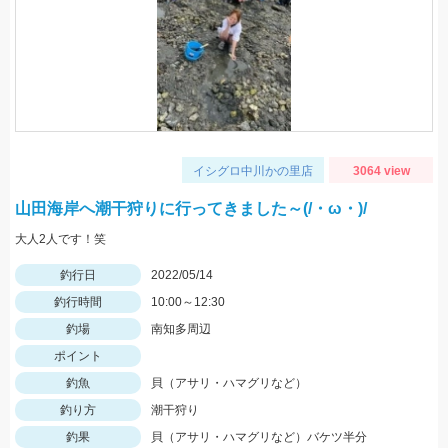
イシグロ中川かの里店
3064 view
山田海岸へ潮干狩りに行ってきました～(/・ω・)/
大人2人です！笑
釣行日
2022/05/14
釣行時間
10:00～12:30
釣場
南知多周辺
ポイント
釣魚
貝（アサリ・ハマグリなど）
釣り方
潮干狩り
釣果
貝（アサリ・ハマグリなど）バケツ半分