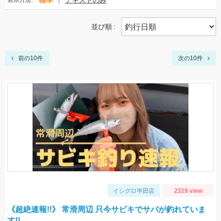
標準
テキストのみ
表示方法
並び順
前の10件
次の10件
イシグロ半田店
2319 view
《超絶速報!!》 常滑周辺 只今サビキでサバが釣れていま
す!!