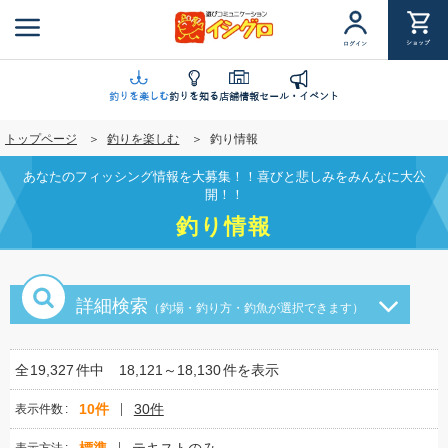
メ
イ
ショップ
ログイン
ン
コ
ン
釣りを楽しむ
釣りを知る
店舗情報
セール・イベント
テ
トップページ
釣りを楽しむ
釣り情報
ン
ツ
あなたのフィッシング情報を大募集！！喜びと悲しみをみんなに大公
に
開！！
移
釣り情報
動
詳細検索
（釣場・釣り方・釣魚が選択できます）
全
19,327
件中
18,121～18,130
件を表示
10件
30件
表示件数