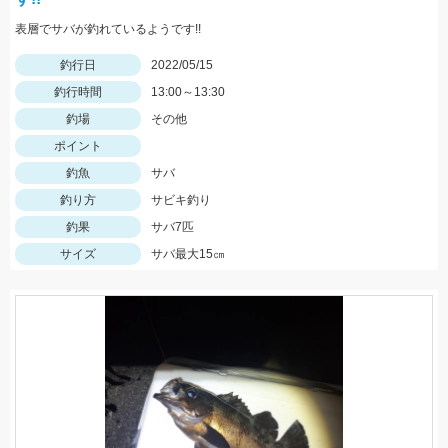
表層でサバが釣れているようです!!
釣行日
2022/05/15
釣行時間
13:00～13:30
釣場
その他
ポイント
釣魚
サバ
釣り方
サビキ釣り
釣果
サバ7匹
サイズ
サバ最大15㎝