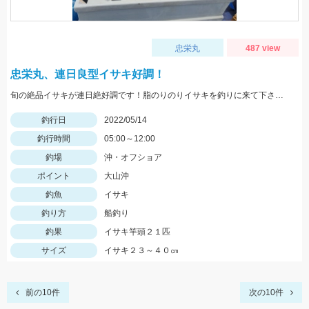
忠栄丸
487 view
忠栄丸、連日良型イサキ好調！
旬の絶品イサキが連日絶好調です！脂のりのりイサキを釣りに来て下さいね。チャンスですよ
釣行日
2022/05/14
釣行時間
05:00～12:00
釣場
沖・オフショア
ポイント
大山沖
釣魚
イサキ
釣り方
船釣り
釣果
イサキ竿頭２１匹
サイズ
イサキ２３～４０㎝
前の10件
次の10件