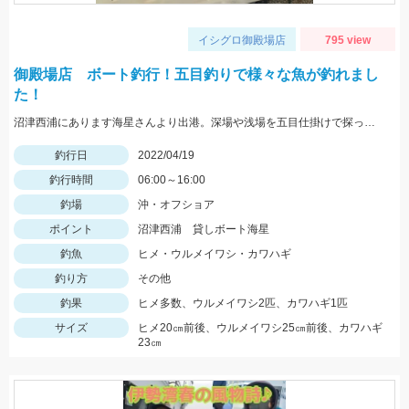
イシグロ御殿場店
795 view
御殿場店 ボート釣行！五目釣りで様々な魚が釣れまし
た！
沼津西浦にあります海星さんより出港。深場や浅場を五目仕掛けで探ってみました！ウルメイワシの回遊もありました！
釣行日
2022/04/19
釣行時間
06:00～16:00
釣場
沖・オフショア
ポイント
沼津西浦 貸しボート海星
釣魚
ヒメ・ウルメイワシ・カワハギ
釣り方
その他
釣果
ヒメ多数、ウルメイワシ2匹、カワハギ1匹
サイズ
ヒメ20㎝前後、ウルメイワシ25㎝前後、カワハギ
23㎝