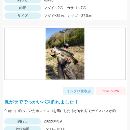
釣り方
船釣り
釣果
マダイ～2匹、カサゴ～7匹
サイズ
マダイ~25㎝、カサゴ～27.5㎝
イシグロ西春店
5649 view
泳がせででっかいバス釣れました！
午前中に釣っていたホンモロコを餌にした泳がせ釣りでナイスバスが釣れました！
釣行日
2022/04/19
釣行時間
15:00～16:00