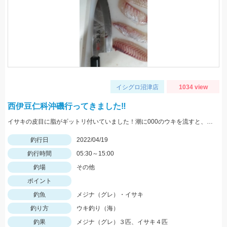
イシグロ沼津店
1034 view
西伊豆仁科沖磯行ってきました‼
イサキの皮目に脂がギットリ付いていました！潮に000のウキを流すと、イサキが喰ってきました。
釣行日
2022/04/19
釣行時間
05:30～15:00
釣場
その他
ポイント
釣魚
メジナ（グレ）・イサキ
釣り方
ウキ釣り（海）
釣果
メジナ（グレ）３匹、イサキ４匹