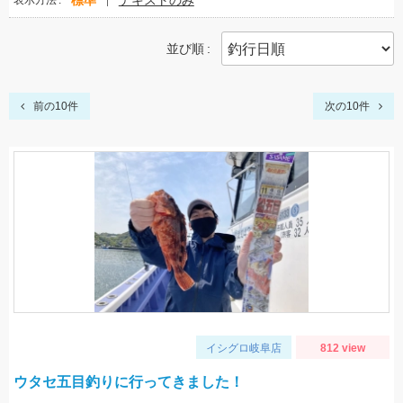
標準
テキストのみ
表示方法
並び順
前の10件
次の10件
イシグロ岐阜店
812 view
ウタセ五目釣りに行ってきました！