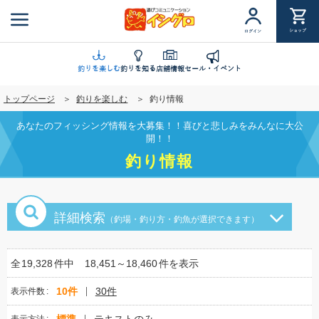
メ
イ
ショップ
ログイン
ン
コ
ン
釣りを楽しむ
釣りを知る
店舗情報
セール・イベント
テ
トップページ
釣りを楽しむ
釣り情報
ン
ツ
あなたのフィッシング情報を大募集！！喜びと悲しみをみんなに大公
に
開！！
移
釣り情報
動
詳細検索
（釣場・釣り方・釣魚が選択できます）
全
19,328
件中
18,451～18,460
件を表示
10件
30件
表示件数