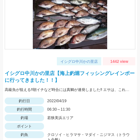
イシグロ中川かの里店
1442 view
イシグロ中川かの里店【海上釣堀フィッシングレインボー
に行ってきました！！】
高級魚が狙える‼朝イチなど時合には真鯛が連発しました‼ エサは、これこれスーパーカラス、これこれ鰹ハラモ、マダイスペシャルなどを使用しました。
釣行日
2022/04/19
釣行時間
06:30～11:30
釣場
若狭美浜エリア
ポイント
釣魚
クロソイ・ヒラマサ・マダイ・ニジマス（トラウ
ト全般）