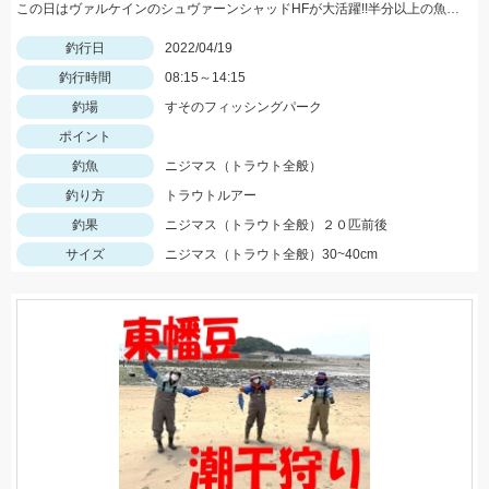
この日はヴァルケインのシュヴァーンシャッドHFが大活躍!!半分以上の魚をこのルアーで釣りました。
釣行日
2022/04/19
釣行時間
08:15～14:15
釣場
すそのフィッシングパーク
ポイント
釣魚
ニジマス（トラウト全般）
釣り方
トラウトルアー
釣果
ニジマス（トラウト全般）２０匹前後
サイズ
ニジマス（トラウト全般）30~40cm