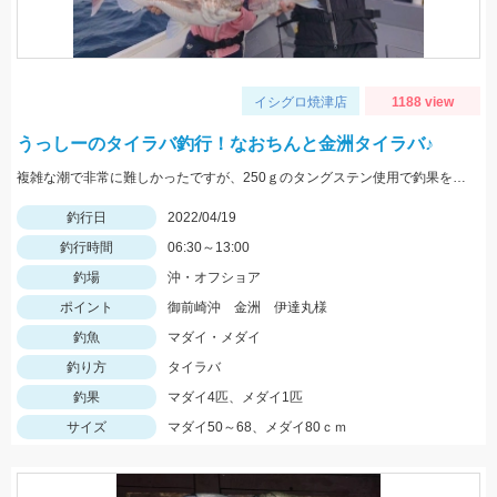
イシグロ焼津店
1188 view
うっしーのタイラバ釣行！なおちんと金洲タイラバ♪
複雑な潮で非常に難しかったですが、250ｇのタングステン使用で釣果を出せました。
釣行日
2022/04/19
釣行時間
06:30～13:00
釣場
沖・オフショア
ポイント
御前崎沖 金洲 伊達丸様
釣魚
マダイ・メダイ
釣り方
タイラバ
釣果
マダイ4匹、メダイ1匹
サイズ
マダイ50～68、メダイ80ｃｍ