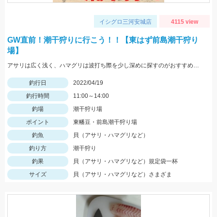
イシグロ三河安城店
4115 view
GW直前！潮干狩りに行こう！！【東はず前島潮干狩り
場】
アサリは広く浅く、ハマグリは波打ち際を少し深めに探すのがおすすめ。海水持ち帰り用に1.5L以上のペットボトルを持参しましょう。
釣行日
2022/04/19
釣行時間
11:00～14:00
釣場
潮干狩り場
ポイント
東幡豆・前島潮干狩り場
釣魚
貝（アサリ・ハマグリなど）
釣り方
潮干狩り
釣果
貝（アサリ・ハマグリなど）規定袋一杯
サイズ
貝（アサリ・ハマグリなど）さまざま