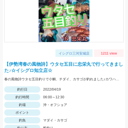
イシグロ三河安城店
1211 view
【伊勢湾春の風物詩】ウタセ五目に忠栄丸で行ってきまし
た♪☆イシグロ知立店☆
春の風物詩ウタセ五目釣りで小鯛、チダイ、カサゴが釣れました♪カワハギやメバルも釣れてますよ☆
釣行日
2022/04/19
釣行時間
06:00～12:30
釣場
沖・オフショア
ポイント
釣魚
マダイ・カサゴ