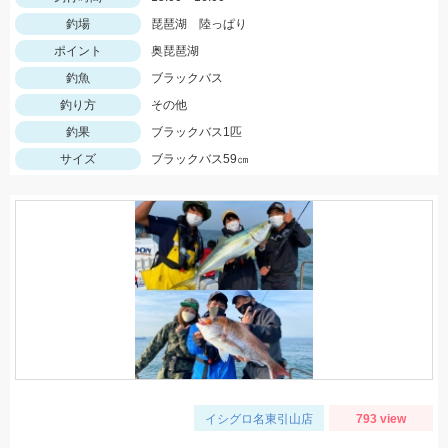
釣場
琵琶湖 陸っぱり
ポイント
奥琵琶湖
釣魚
ブラックバス
釣り方
その他
釣果
ブラックバス1匹
サイズ
ブラックバス59㎝
イシグロ名東引山店
793 view