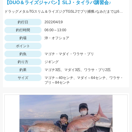
【DUO＆ライズジャパン】SLJ・タイラバ講習会♪
ドラッグメタルTGスリム＆ライズジグTGSLJでブリ捕獲♪なみだまでは60overのマダイも！？
釣行日
2022/04/19
釣行時間
06:00～13:00
釣場
沖・オフショア
ポイント
釣魚
マゴチ・マダイ・ワラサ・ブリ
釣り方
ジギング
釣果
マゴチ3匹、マダイ3匹、ワラサ・ブリ2匹
サイズ
マゴチ～40センチ、マダイ～64センチ、ワラサ・
ブリ～84センチ