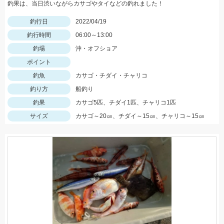
釣果は、当日渋いながらカサゴやタイなどの釣れました！
釣行日
2022/04/19
釣行時間
06:00～13:00
釣場
沖・オフショア
ポイント
釣魚
カサゴ・チダイ・チャリコ
釣り方
船釣り
釣果
カサゴ5匹、チダイ1匹、チャリコ1匹
サイズ
カサゴ～20㎝、チダイ～15㎝、チャリコ～15㎝