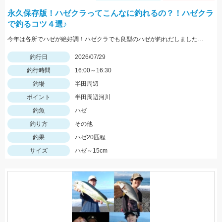
永久保存版！ハゼクラってこんなに釣れるの？！ハゼクラ
で釣るコツ４選♪
今年は各所でハゼが絶好調！ハゼクラでも良型のハゼが釣れだしました！今回はシンキングタイプのクランクを使用しました♪
釣行日
2026/07/29
釣行時間
16:00～16:30
釣場
半田周辺
ポイント
半田周辺河川
釣魚
ハゼ
釣り方
その他
釣果
ハゼ20匹程
サイズ
ハゼ～15cm