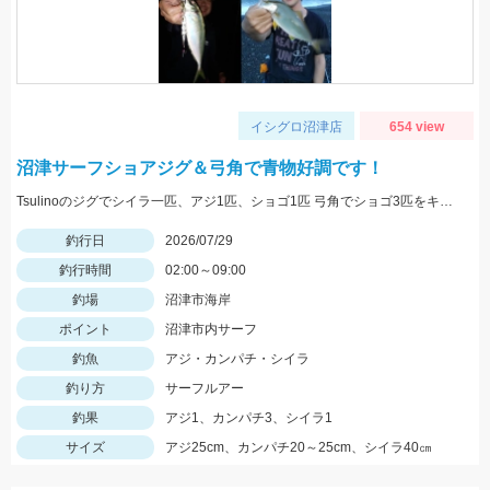
イシグロ沼津店
654 view
沼津サーフショアジグ＆弓角で青物好調です！
Tsulinoのジグでシイラ一匹、アジ1匹、ショゴ1匹 弓角でショゴ3匹をキャッチ。
釣行日
2026/07/29
釣行時間
02:00～09:00
釣場
沼津市海岸
ポイント
沼津市内サーフ
釣魚
アジ・カンパチ・シイラ
釣り方
サーフルアー
釣果
アジ1、カンパチ3、シイラ1
サイズ
アジ25cm、カンパチ20～25cm、シイラ40㎝