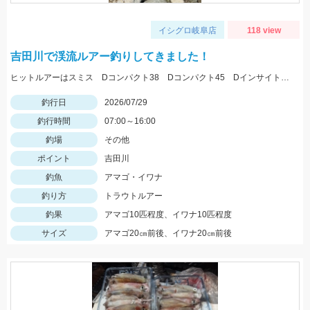
イシグロ岐阜店
118 view
吉田川で渓流ルアー釣りしてきました！
ヒットルアーはスミス Dコンパクト38 Dコンパクト45 Dインサイト44 を使用。体高の良いアマゴ多く、楽しめました。
釣行日
2026/07/29
釣行時間
07:00～16:00
釣場
その他
ポイント
吉田川
釣魚
アマゴ・イワナ
釣り方
トラウトルアー
釣果
アマゴ10匹程度、イワナ10匹程度
サイズ
アマゴ20㎝前後、イワナ20㎝前後