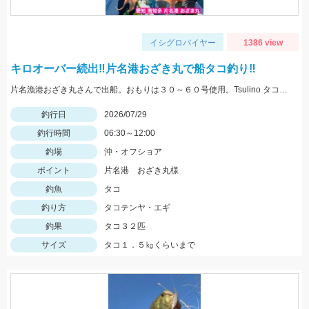
イシグロバイヤー
1386 view
キロオーバー続出‼片名港おざき丸で船タコ釣り‼
片名漁港おざき丸さんで出船。おもりは３０～６０号使用。Tsulino タコエギ大活躍‼白やピンクゼブラ、黄色が特におすすめ！
釣行日
2026/07/29
釣行時間
06:30～12:00
釣場
沖・オフショア
ポイント
片名港 おざき丸様
釣魚
タコ
釣り方
タコテンヤ・エギ
釣果
タコ３２匹
サイズ
タコ１．５㎏くらいまで