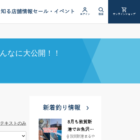
を知る
店舗情報
セール・イベント
ログイン
検索
オンラインショップ
んなに大公開！！
新着釣り情報
8月も敦賀新
テキストのみ
港でお魚沢山
敦賀新港 まるや
♪ イシグロ彦