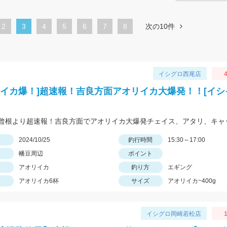
ペ
2
カ
3
ペ
4
ペ
5
ペ
6
ペ
7
8
次の10件
ー
レ
ー
ー
ー
ー
ジ
ン
ジ
ジ
ジ
ジ
ト
イシグロ西尾店
4
ペ
リイカ爆！]超速報！吉良方面アオリイカ大爆発！！[イ
ー
ジ
日
2024/10/25
釣行時間
15:30～17:00
幡豆周辺
ポイント
アオリイカ
釣り方
エギング
アオリイカ6杯
サイズ
アオリイカ~400g
イシグロ岡崎若松店
1