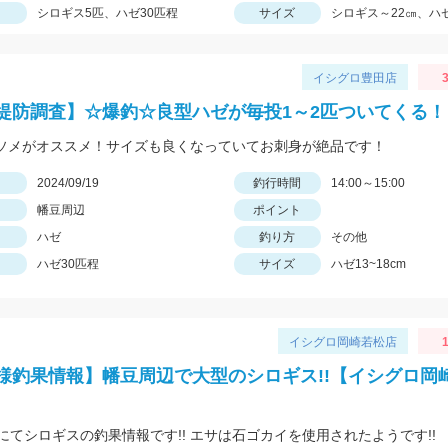
シロギス5匹、ハゼ30匹程
サイズ
シロギス～22㎝、ハゼ
イシグロ豊田店
3
堤防調査】☆爆釣☆良型ハゼが毎投1～2匹ついてくる！
イソメがオススメ！サイズも良くなっていてお刺身が絶品です！
日
2024/09/19
釣行時間
14:00～15:00
幡豆周辺
ポイント
ハゼ
釣り方
その他
ハゼ30匹程
サイズ
ハゼ13~18cm
イシグロ岡崎若松店
1
様釣果情報】幡豆周辺で大型のシロギス!!【イシグロ岡
にてシロギスの釣果情報です!! エサは石ゴカイを使用されたようです!!