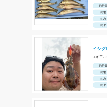
釣行
釣場
釣魚
釣果
イシグ
釣行
釣場
釣魚
釣果