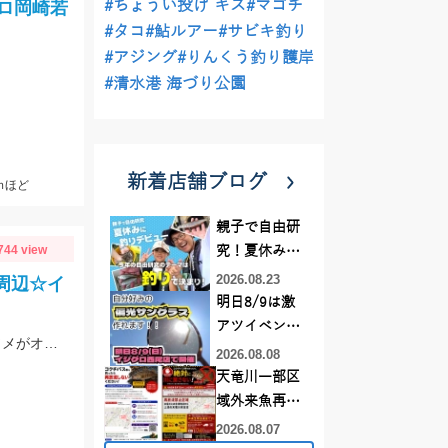
#ちょうい投げ キス
#マゴチ
ロ岡崎若
#タコ
#鮎ルアー
#サビキ釣り
#アジング
#りんくう釣り護岸
#清水港 海づり公園
新着店舗ブログ
ｍほど
親子で自由研
744 view
究！夏休みに
釣りデビュー
2026.08.23
周辺☆イ
明日8/9は激
アツイベント
ちょい投げ釣りで良型のシロギス、ハゼも絶好調!!エサはアピール大のGOLDイソメがオススメです♬
日！！！～オ
2026.08.08
ーダー偏光グ
天竜川一部区
ラス受注会～
域外来魚再放
流禁止となり
2026.08.07