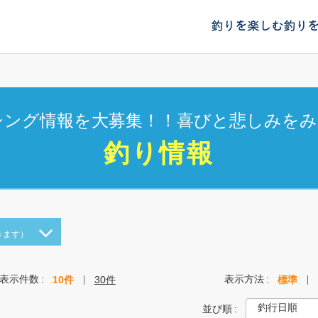
釣りを楽しむ
釣り
シング情報を大募集！！喜びと悲しみをみ
釣り情報
きます）
表示件数
表示方法
10件
30件
標準
並び順