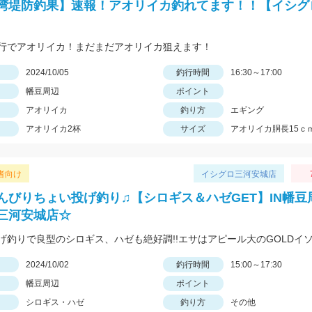
湾堤防釣果】速報！アオリイカ釣れてます！！【イシグ
行でアオリイカ！まだまだアオリイカ狙えます！
日
2024/10/05
釣行時間
16:30～17:00
幡豆周辺
ポイント
アオリイカ
釣り方
エギング
アオリイカ2杯
サイズ
アオリイカ胴長15ｃ
者向け
イシグロ三河安城店
んびりちょい投げ釣り♫【シロギス＆ハゼGET】IN幡豆
三河安城店☆
日
2024/10/02
釣行時間
15:00～17:30
幡豆周辺
ポイント
シロギス・ハゼ
釣り方
その他