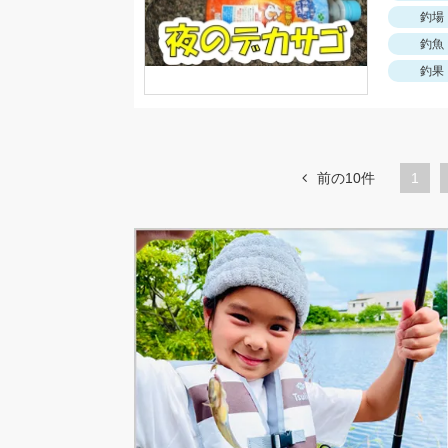
釣場
釣魚
釣果
前の10件
1