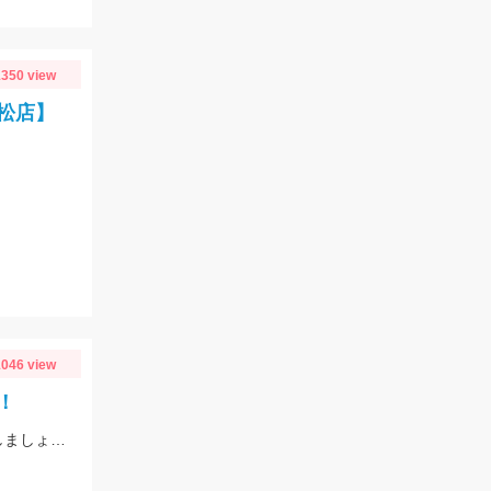
350 view
松店】
046 view
！
夕マズメに大型が連発！ 根掛かりが多いので、軽いオモリ+予備仕掛けを用意しましょう！