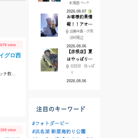
ま海遊パーク
根店
2026.08.07
お客様釣果情
報！！アオリ
渥美半島・伊良
イカが釣れ始
湖岬周辺
めています！
676 view
2026.08.06
【彦根店】夏
シイグロ西
はやっぱりカ
琵琶湖 陸っぱ
バー撃ち
り
スタッフ曾根より超速報！吉良方面でアオリイカ大爆発チェイス、アタリ、キャッチ数合わせて20回近く！TsulinoTHE EGIで大爆釣！
【45cmキャ
2026.08.06
ッチ】
注目のキーワード
#フォトダービー
300 view
#浜名湖 新居海釣り公園