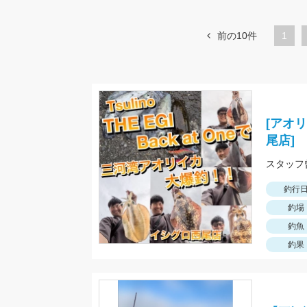
前の10件
1
[アオ
尾店]
釣行
釣場
釣魚
釣果