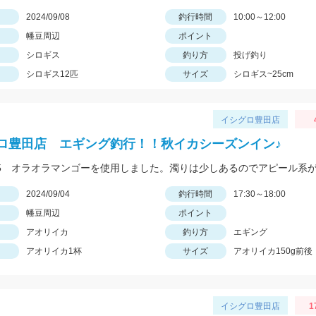
日
2024/09/08
釣行時間
10:00～12:00
幡豆周辺
ポイント
シロギス
釣り方
投げ釣り
シロギス12匹
サイズ
シロギス~25cm
イシグロ豊田店
ロ豊田店 エギング釣行！！秋イカシーズンイン♪
日
2024/09/04
釣行時間
17:30～18:00
幡豆周辺
ポイント
アオリイカ
釣り方
エギング
アオリイカ1杯
サイズ
アオリイカ150g前後
イシグロ豊田店
1