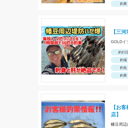
釣果
【三河
GOLD
釣行
釣場
釣魚
釣果
【お客
店】
幡豆周辺