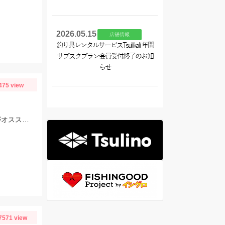
2026.05.15
店舗情報
釣り具レンタルサービスTsulikali 年間
サブスクプラン会員受付終了のお知
らせ
475 view
エギ王2.5 オラオラマンゴーを使用しました。濁りは少しあるのでアピール系がオススメ。
7571 view