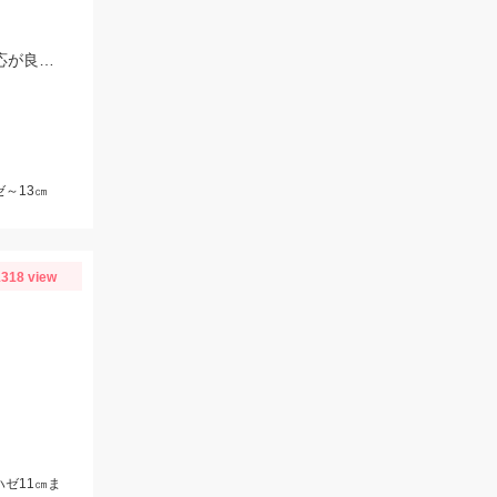
午後から短時間やってきました♪ 動かすとハゼ、ジーっと待っているとキスの反応が良いようです！
～13㎝
318 view
ハゼ11㎝ま