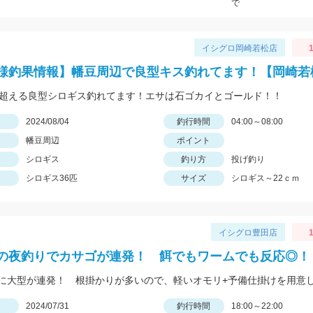
で
イシグロ岡崎若松店
1
様釣果情報】幡豆周辺で良型キス釣れてます！【岡崎若
を超える良型シロギス釣れてます！エサは石ゴカイとゴールド！！
日
2024/08/04
釣行時間
04:00～08:00
幡豆周辺
ポイント
シロギス
釣り方
投げ釣り
シロギス36匹
サイズ
シロギス～22ｃｍ
イシグロ豊田店
1
の夜釣りでカサゴが連発！ 餌でもワームでも反応◎！
日
2024/07/31
釣行時間
18:00～22:00