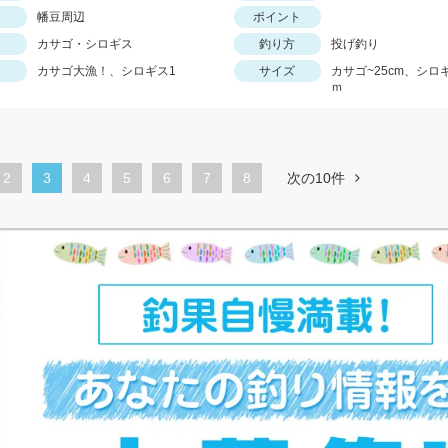
幡豆周辺
ポイント
カサゴ・シロギス
釣り方
投げ釣り
カサゴ大漁！、シロギス1
サイズ
カサゴ~25cm、シロ
ｍ
ペ
2
カ
3
ペ
4
ペ
5
ペ
6
ペ
7
8
次の10件
ー
レ
ー
ー
ー
ー
ジ
ン
ジ
ジ
ジ
ジ
ト
ペ
ー
ジ