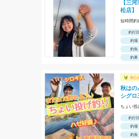
【三河
松店】
短時間釣
釣行
釣場
釣魚
釣果
初心
秋はの
シグロ
釣行
釣場
釣魚