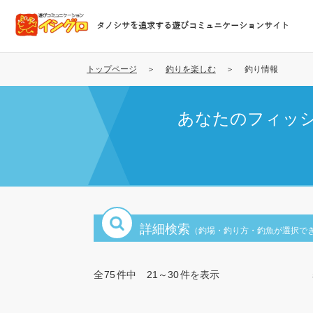
メ
イ
タノシサを追求する遊びコミュニケーションサイト
ン
コ
ン
トップページ
釣りを楽しむ
釣り情報
テ
ン
あなたのフィッ
ツ
に
移
動
詳細検索
（釣場・釣り方・釣魚が選択で
全
75
件中
21～30
件を表示