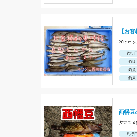
【お客
20ｃｍ
釣行
釣場
釣魚
釣果
西幡豆
釣行