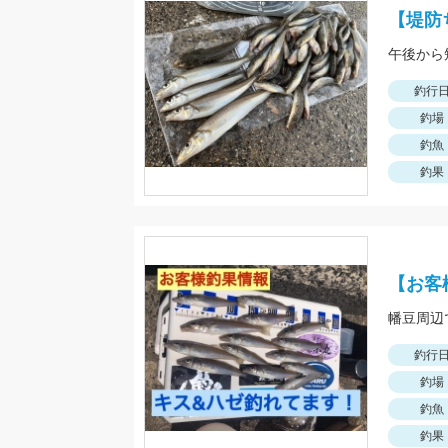
【堤防
釣行
釣場
釣魚
釣果
【お客
幡豆周辺
釣行
釣場
釣魚
釣果