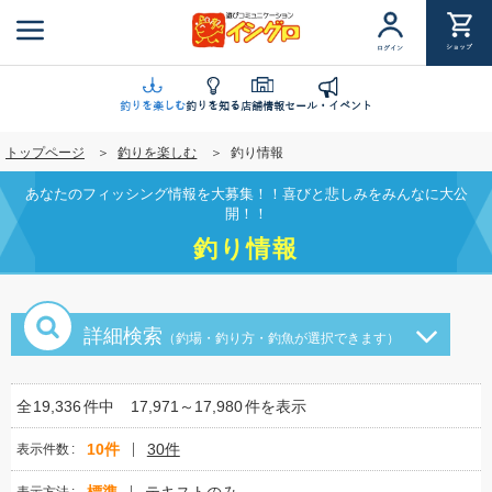
メ
イ
ショップ
ログイン
ン
コ
ン
釣りを楽しむ
釣りを知る
店舗情報
セール・イベント
テ
トップページ
釣りを楽しむ
釣り情報
ン
ツ
あなたのフィッシング情報を大募集！！喜びと悲しみをみんなに大公
に
開！！
移
釣り情報
動
詳細検索
（釣場・釣り方・釣魚が選択できます）
全
19,336
件中
17,971～17,980
件を表示
10件
30件
表示件数