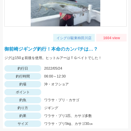
イシグロ駿東柿田川店
1604 view
御前崎ジギング釣行！本命のカンパチは…？
ジグは150ｇ前後を使用。ヒットルアーはＴＧベイトでした！
釣行日
2022/05/24
釣行時間
06:00～12:30
釣場
沖・オフショア
ポイント
釣魚
ワラサ・ブリ・カサゴ
釣り方
ジギング
釣果
ワラサ・ブリ1匹、カサゴ多数
サイズ
ワラサ・ブリ5kg、カサゴ30㎝