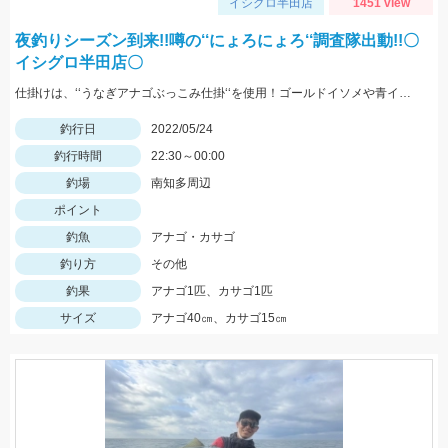
イシグロ半田店
1451 view
夜釣りシーズン到来!!噂の‘‘にょろにょろ‘‘調査隊出動!!〇
イシグロ半田店〇
仕掛けは、‘‘うなぎアナゴぶっこみ仕掛‘‘を使用！ゴールドイソメや青イソメの房掛けがオススメ‼
釣行日
2022/05/24
釣行時間
22:30～00:00
釣場
南知多周辺
ポイント
釣魚
アナゴ・カサゴ
釣り方
その他
釣果
アナゴ1匹、カサゴ1匹
サイズ
アナゴ40㎝、カサゴ15㎝