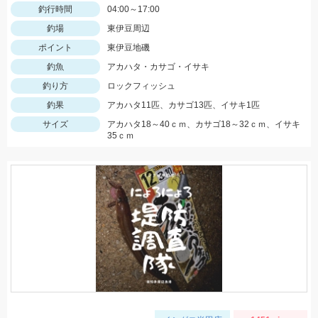
釣行時間
04:00～17:00
釣場
東伊豆周辺
ポイント
東伊豆地磯
釣魚
アカハタ・カサゴ・イサキ
釣り方
ロックフィッシュ
釣果
アカハタ11匹、カサゴ13匹、イサキ1匹
サイズ
アカハタ18～40ｃｍ、カサゴ18～32ｃｍ、イサキ
35ｃｍ