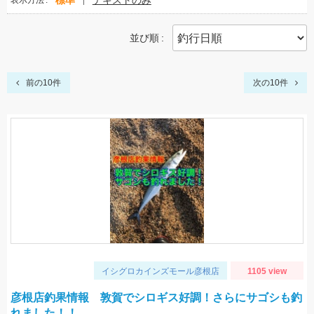
標準
テキストのみ
表示方法
並び順
前の10件
次の10件
イシグロカインズモール彦根店
1105 view
彦根店釣果情報 敦賀でシロギス好調！さらにサゴシも釣
れました！！