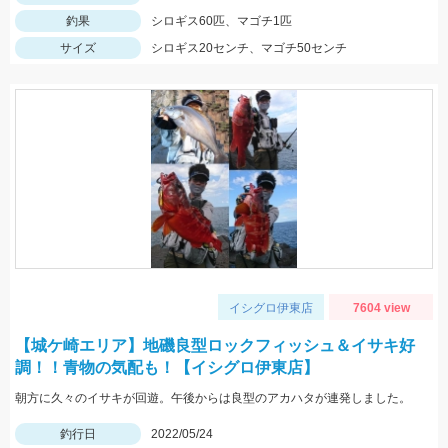
釣果
シロギス60匹、マゴチ1匹
サイズ
シロギス20センチ、マゴチ50センチ
イシグロ伊東店
7604 view
【城ケ崎エリア】地磯良型ロックフィッシュ＆イサキ好
調！！青物の気配も！【イシグロ伊東店】
朝方に久々のイサキが回遊。午後からは良型のアカハタが連発しました。
釣行日
2022/05/24