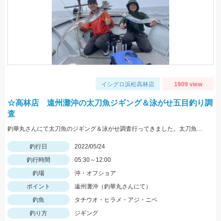
イシグロ浜松高林店
1909 view
☆高林店 遠州灘沖の太刀魚ジギング＆泳がせ五目釣り調
査
釣華丸さんにて太刀魚のジギング＆泳がせ調査行ってきました。太刀魚はまだ少し早かった感じですが良型も出ました！
釣行日
2022/05/24
釣行時間
05:30～12:00
釣場
沖・オフショア
ポイント
遠州灘沖（釣華丸さんにて）
釣魚
タチウオ・ヒラメ・アジ・ニベ
釣り方
ジギング