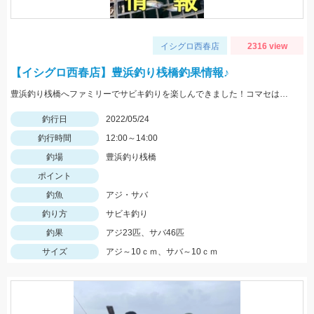
イシグロ西春店
2316 view
【イシグロ西春店】豊浜釣り桟橋釣果情報♪
豊浜釣り桟橋へファミリーでサビキ釣りを楽しんできました！コマセはサビキ三昧、イワシ三昧がオススメです！
釣行日
2022/05/24
釣行時間
12:00～14:00
釣場
豊浜釣り桟橋
ポイント
釣魚
アジ・サバ
釣り方
サビキ釣り
釣果
アジ23匹、サバ46匹
サイズ
アジ～10ｃｍ、サバ～10ｃｍ