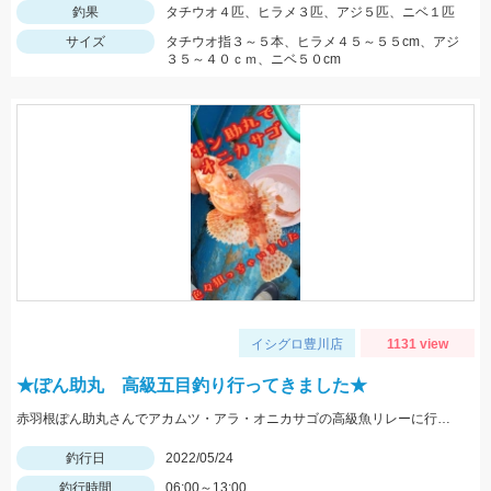
釣果
タチウオ４匹、ヒラメ３匹、アジ５匹、ニベ１匹
サイズ
タチウオ指３～５本、ヒラメ４５～５５cm、アジ
３５～４０ｃｍ、ニベ５０cm
イシグロ豊川店
1131 view
★ぽん助丸 高級五目釣り行ってきました★
赤羽根ぽん助丸さんでアカムツ・アラ・オニカサゴの高級魚リレーに行ってきました。下潮が動かず苦戦しましたがオニカサゴGETです
釣行日
2022/05/24
釣行時間
06:00～13:00