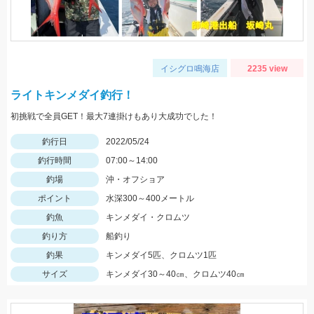
イシグロ鳴海店
2235 view
ライトキンメダイ釣行！
初挑戦で全員GET！最大7連掛けもあり大成功でした！
釣行日
2022/05/24
釣行時間
07:00～14:00
釣場
沖・オフショア
ポイント
水深300～400メートル
釣魚
キンメダイ・クロムツ
釣り方
船釣り
釣果
キンメダイ5匹、クロムツ1匹
サイズ
キンメダイ30～40㎝、クロムツ40㎝