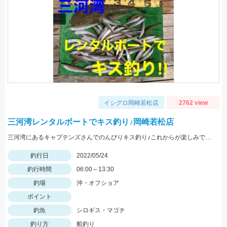
イシグロ岡崎若松店
2762 view
三河湾レンタルボートでキス釣り♪岡崎若松店
三河湾にあるキャプテンズさんでのんびりキス釣り♪これからが楽しみですね♪
釣行日
2022/05/24
釣行時間
06:00～13:30
釣場
沖・オフショア
ポイント
釣魚
シロギス・マゴチ
釣り方
船釣り